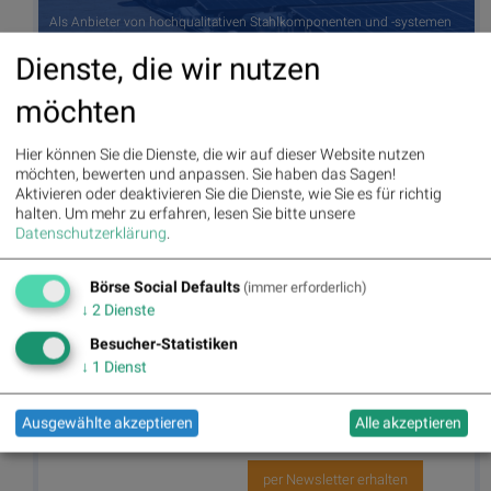
Als Anbieter von hochqualitativen Stahlkomponenten und -systemen
für Unterkonstruktionen von Photovoltaik-Anlagen profitiert die Metal
Dienste, die wir nutzen
Forming Division des voestalpine-Konzerns von der aktuell hohen
Nachfrage aus der Solarindustrie. Credit: voestalpine, (© Aussender)
möchten
Autor
Useletter
Hier können Sie die Dienste, die wir auf dieser Website nutzen
möchten, bewerten und anpassen. Sie haben das Sagen!
Christine
Die Useletter "Morning Xpresso" und
Petzwinkler
"Evening Xtrakt" heben sich deutlich
Aktivieren oder deaktivieren Sie die Dienste, wie Sie es für richtig
von den gängigen Newslettern ab.
halten.
Um mehr zu erfahren, lesen Sie bitte unsere
Beispiele ansehen bzw. kostenfrei
Datenschutzerklärung
.
anmelden. Wichtige Börse-Infos
Börse Social Network/Magazine
garantiert.
Börse Social Defaults
(immer erforderlich)
Newsletter abonnieren
↓
2
Dienste
Besucher-Statistiken
Runplugged
↓
1
Dienst
Infos über neue Financial Literacy
Audio Files für die Runplugged App
(kostenfrei downloaden über
Ausgewählte akzeptieren
Alle akzeptieren
http://runplugged.com/spreadit
)
per Newsletter erhalten