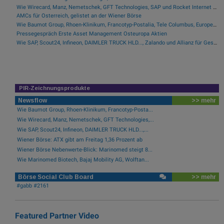
Wie Wirecard, Manz, Nemetschek, GFT Technologies, SAP und Rocket Internet für Gesprächsstoff sorgten
AMCs für Österreich, gelistet an der Wiener Börse
Wie Baumot Group, Rhoen-Klinikum, Francotyp-Postalia, Tele Columbus, European Lithium und Lanxess für Gesprächsstoff sorgten
Pressegespräch Erste Asset Management Osteuropa Aktien
Wie SAP, Scout24, Infineon, DAIMLER TRUCK HLD..., Zalando und Allianz für Gesprächsstoff im DAX sorgten
PIR-Zeichnungsprodukte
Newsflow
>> mehr
Wie Baumot Group, Rhoen-Klinikum, Francotyp-Posta...
Wie Wirecard, Manz, Nemetschek, GFT Technologies,...
Wie SAP, Scout24, Infineon, DAIMLER TRUCK HLD...,...
Wiener Börse: ATX gibt am Freitag 1,36 Prozent ab
Wiener Börse Nebenwerte-Blick: Marinomed steigt 8...
Wie Marinomed Biotech, Bajaj Mobility AG, Wolftan...
Börse Social Club Board
>> mehr
#gabb #2161
Featured Partner Video