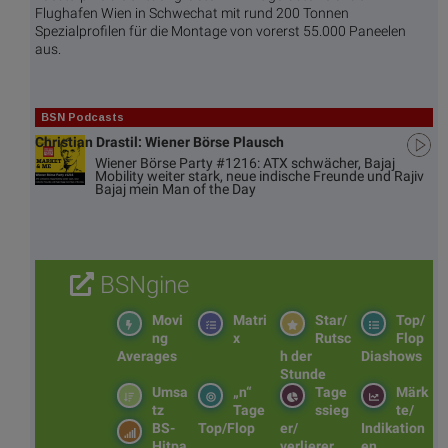
Flughafen Wien in Schwechat mit rund 200 Tonnen
Spezialprofilen für die Montage von vorerst 55.000 Paneelen
aus.
BSN Podcasts
Christian Drastil: Wiener Börse Plausch
Wiener Börse Party #1216: ATX schwächer, Bajaj
Mobility weiter stark, neue indische Freunde und Rajiv
Bajaj mein Man of the Day
BSNgine
Movi
Matri
Star/
Top/
ng
x
Rutsc
Flop
Averages
h der
Diashows
Stunde
Umsa
„n“
Tage
Märk
tz
Tage
ssieg
te/
BS-
Top/Flop
er/
Indikation
Hitpa
verlierer
en