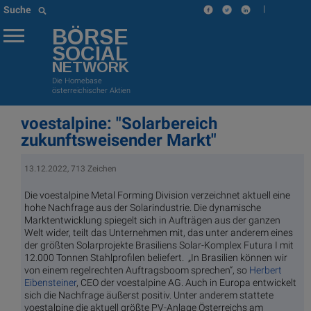
|
Suche
BÖRSE
SOCIAL
NETWORK
Die Homebase
österreichischer Aktien
voestalpine: "Solarbereich
zukunftsweisender Markt"
13.12.2022, 713 Zeichen
Die voestalpine Metal Forming Division verzeichnet aktuell eine
hohe Nachfrage aus der Solarindustrie. Die dynamische
Marktentwicklung spiegelt sich in Aufträgen aus der ganzen
Welt wider, teilt das Unternehmen mit, das unter anderem eines
der größten Solarprojekte Brasiliens Solar-Komplex Futura I mit
12.000 Tonnen Stahlprofilen beliefert. „In Brasilien können wir
von einem regelrechten Auftragsboom sprechen“, so
Herbert
Eibensteiner
, CEO der voestalpine AG. Auch in Europa entwickelt
sich die Nachfrage äußerst positiv. Unter anderem stattete
voestalpine die aktuell größte PV-Anlage Österreichs am