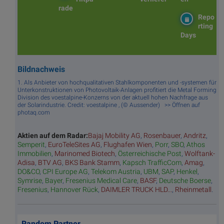
rade
Repo
rting
Days
Bildnachweis
1. Als Anbieter von hochqualitativen Stahlkomponenten und -systemen für
Unterkonstruktionen von Photovoltaik-Anlagen profitiert die Metal Forming
Division des voestalpine-Konzerns von der aktuell hohen Nachfrage aus
der Solarindustrie. Credit: voestalpine , (© Aussender) >> Öffnen auf
photaq.com
Aktien auf dem Radar:
Bajaj Mobility AG
,
Rosenbauer
,
Andritz
,
Semperit
,
EuroTeleSites AG
,
Flughafen Wien
,
Porr
,
SBO
,
Athos
Immobilien
,
Marinomed Biotech
,
Österreichische Post
,
Wolftank-
Adisa
,
BTV AG
,
BKS Bank Stamm
,
Kapsch TrafficCom
,
Amag
,
DO&CO
,
CPI Europe AG
,
Telekom Austria
,
UBM
,
SAP
,
Henkel
,
Symrise
,
Bayer
,
Fresenius Medical Care
,
BASF
,
Deutsche Boerse
,
Fresenius
,
Hannover Rück
,
DAIMLER TRUCK HLD...
,
Rheinmetall
.
Random Partner