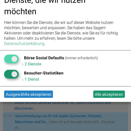
» Nachlese: 10 Vokabel, um Asta besser zu verstehen; Stella Langthaler
(au...
möchten
» PIR-News: Post, Kontron (Christine Petzwinkler)
» (Christian Drastil)
Hier können Sie die Dienste, die wir auf dieser Website nutzen
» Wiener Börse zu Mittag schwächer: Bajaj Mobility, FACC und Agrana
möchten, bewerten und anpassen. Sie haben das Sagen!
gesucht
Aktivieren oder deaktivieren Sie die Dienste, wie Sie es für richtig
» Börse-Inputs auf Spotify zu u.a. Jugend fragt Asta nach dem
halten.
Um mehr zu erfahren, lesen Sie bitte unsere
Geschäftsmod...
Datenschutzerklärung
.
» ATX-Trends: VIG, AT&S, Erste Group, Verbund ...
Börse Social Defaults
(immer erforderlich)
↓
2
Dienste
Besucher-Statistiken
wikifolio Champion per ..: Simon Weishar mit Szew
09:55
↓
1
Dienst
Grundinvestment
Mayr-Melnhof und Palfinger vs. RHI und Andritz – kommentierter
17:20
Ausgewählte akzeptieren
Alle akzeptieren
KW 3...
Swiss Re und Generali Assicuraz. vs. Zurich Insurance und
17:10
Münchener...
Verschmelzung von KI mit realen Systemen: Roboter,
07.08.
Maschinen und Fa...:
Wenn KI auf die reale Welt trifft: „Physical
AI...