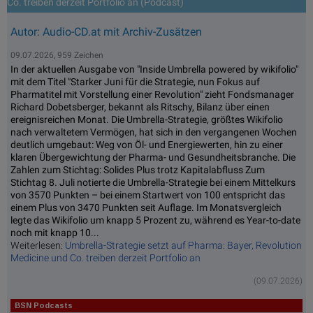
Co. treiben derzeit Portfolio an (Podcast)
Autor: Audio-CD.at mit Archiv-Zusätzen
09.07.2026, 959 Zeichen
In der aktuellen Ausgabe von "Inside Umbrella powered by wikifolio"
mit dem Titel "Starker Juni für die Strategie, nun Fokus auf
Pharmatitel mit Vorstellung einer Revolution" zieht Fondsmanager
Richard Dobetsberger, bekannt als Ritschy, Bilanz über einen
ereignisreichen Monat. Die Umbrella-Strategie, größtes Wikifolio
nach verwaltetem Vermögen, hat sich in den vergangenen Wochen
deutlich umgebaut: Weg von Öl- und Energiewerten, hin zu einer
klaren Übergewichtung der Pharma- und Gesundheitsbranche. Die
Zahlen zum Stichtag: Solides Plus trotz Kapitalabfluss Zum
Stichtag 8. Juli notierte die Umbrella-Strategie bei einem Mittelkurs
von 3570 Punkten – bei einem Startwert von 100 entspricht das
einem Plus von 3470 Punkten seit Auflage. Im Monatsvergleich
legte das Wikifolio um knapp 5 Prozent zu, während es Year-to-date
noch mit knapp 10...
Weiterlesen:
Umbrella-Strategie setzt auf Pharma: Bayer, Revolution
Medicine und Co. treiben derzeit Portfolio an
(09.07.2026)
BSN Podcasts