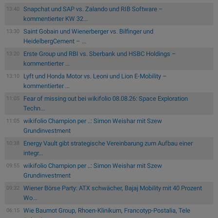
Snapchat und SAP vs. Zalando und RIB Software –
13:40
kommentierter KW 32...
Saint Gobain und Wienerberger vs. Bilfinger und
13:30
HeidelbergCement – ...
Erste Group und RBI vs. Sberbank und HSBC Holdings –
13:20
kommentierter ...
Lyft und Honda Motor vs. Leoni und Lion E-Mobility –
13:10
kommentierter ...
Fear of missing out bei wikifolio 08.08.26: Space Exploration
11:05
Techn...
wikifolio Champion per ..: Simon Weishar mit Szew
11:05
Grundinvestment
Energy Vault gibt strategische Vereinbarung zum Aufbau einer
10:38
integr...
wikifolio Champion per ..: Simon Weishar mit Szew
09:55
Grundinvestment
Wiener Börse Party: ATX schwächer, Bajaj Mobility mit 40 Prozent
09:32
Wo...
Wie Baumot Group, Rhoen-Klinikum, Francotyp-Postalia, Tele
06:15