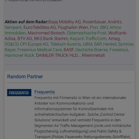
1. Audio-CD.at mit Archiv-Zusätzen
Aktien auf dem Radar:
Bajaj Mobility AG
,
Rosenbauer
,
Andritz
,
Semperit
,
EuroTeleSites AG
,
Flughafen Wien
,
Porr
,
SBO
,
Athos
Immobilien
,
Marinomed Biotech
,
Österreichische Post
,
Wolftank-
Adisa
,
BTV AG
,
BKS Bank Stamm
,
Kapsch TrafficCom
,
Amag
,
DO&CO
,
CPI Europe AG
,
Telekom Austria
,
UBM
,
SAP
,
Henkel
,
Symrise
,
Bayer
,
Fresenius Medical Care
,
BASF
,
Deutsche Boerse
,
Fresenius
,
Hannover Rück
,
DAIMLER TRUCK HLD...
,
Rheinmetall
.
Random Partner
Frequentis
Frequentis mit Firmensitz in Wien ist ein internationaler
Anbieter von Kommunikations- und
Informationssystemen für Kontrollzentralen mit
sicherheitskritischen Aufgaben. Solche „Control Center
Solutions" entwickelt und vertreibt Frequentis in den
Segmenten Air Traffic Management (zivile und militärische
Flugsicherung, Luftverteidigung) und Public Safety &
Transport (Polizei, Feuerwehr, Rettungsdienste, Schifffahrt,