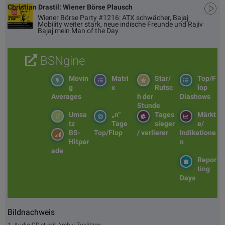
Christian Drastil: Wiener Börse Plausch
Wiener Börse Party #1216: ATX schwächer, Bajaj
Mobility weiter stark, neue indische Freunde und Rajiv
Bajaj mein Man of the Day
BSNgine
Movin
Matri
Star/
Top/F
g
x
Rutsc
lop
Averages
h der
Diashows
Stunde
Umsa
„n“
Tages
Märkt
tz
Tage
sieger
e/
BS-
Top/Flop
/ verlierer
Indikatione
Hitpar
n
ade
Repor
ting
Days
Bildnachweis