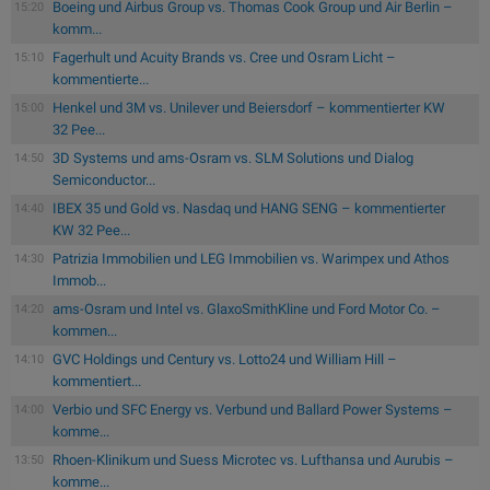
Boeing und Airbus Group vs. Thomas Cook Group und Air Berlin –
15:20
komm...
Fagerhult und Acuity Brands vs. Cree und Osram Licht –
15:10
kommentierte...
Henkel und 3M vs. Unilever und Beiersdorf – kommentierter KW
15:00
32 Pee...
3D Systems und ams-Osram vs. SLM Solutions und Dialog
14:50
Semiconductor...
IBEX 35 und Gold vs. Nasdaq und HANG SENG – kommentierter
14:40
KW 32 Pee...
Patrizia Immobilien und LEG Immobilien vs. Warimpex und Athos
14:30
Immob...
ams-Osram und Intel vs. GlaxoSmithKline und Ford Motor Co. –
14:20
kommen...
GVC Holdings und Century vs. Lotto24 und William Hill –
14:10
kommentiert...
Verbio und SFC Energy vs. Verbund und Ballard Power Systems –
14:00
komme...
Rhoen-Klinikum und Suess Microtec vs. Lufthansa und Aurubis –
13:50
komme...