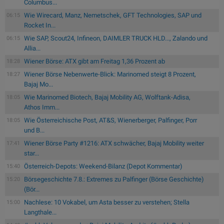
Columbus...
Wie Wirecard, Manz, Nemetschek, GFT Technologies, SAP und
06:15
Rocket In...
Wie SAP, Scout24, Infineon, DAIMLER TRUCK HLD..., Zalando und
06:15
Allia...
Wiener Börse: ATX gibt am Freitag 1,36 Prozent ab
18:28
Wiener Börse Nebenwerte-Blick: Marinomed steigt 8 Prozent,
18:27
Bajaj Mo...
Wie Marinomed Biotech, Bajaj Mobility AG, Wolftank-Adisa,
18:05
Athos Imm...
Wie Österreichische Post, AT&S, Wienerberger, Palfinger, Porr
18:05
und B...
Wiener Börse Party #1216: ATX schwächer, Bajaj Mobility weiter
17:41
star...
Österreich-Depots: Weekend-Bilanz (Depot Kommentar)
15:40
Börsegeschichte 7.8.: Extremes zu Palfinger (Börse Geschichte)
15:20
(Bör...
Nachlese: 10 Vokabel, um Asta besser zu verstehen; Stella
15:00
Langthale...