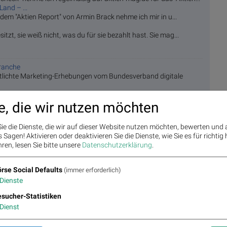
Land – ...
m "Aktien Report" von Armin Brack nehme ich mir in u...
sitzt, sie weiß nicht, was du für sie bezahlt hast. Sie mag...
branche
tlichte Marketing-Erhebungen vom Bundesverband digitale
 & weite...
e, die wir nutzen möchten
et mit „Propvest“ den ersten Robo-Advisor für
g? Chr...
ie die Dienste, die wir auf dieser Website nutzen möchten, bewerten und
nicht die spannendste Beschäftigung. Mit der Digitalisierung...
Sagen! Aktivieren oder deaktivieren Sie die Dienste, wie Sie es für richtig 
ren, lesen Sie bitte unsere
Datenschutzerklärung
.
et ...
rse Social Defaults
(immer erforderlich)
in
Taproot Update an. Wir verraten, was es mit dieser
Dienste
sucher-Statistiken
in Sabbatical nehmen möchte? Und wie finanziere ich dieses
Dienst
 achten so...
muss diese zumeist versteuern. Wie man Wertpapiere richtig ver...