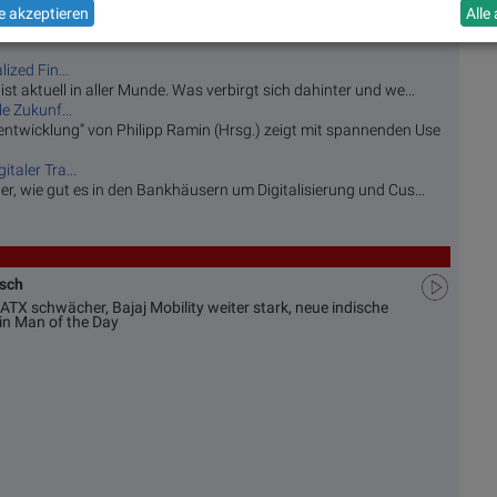
 akzeptieren
Alle
ized Fin...
st aktuell in aller Munde. Was verbirgt sich dahinter und we...
e Zukunf...
twicklung“ von Philipp Ramin (Hrsg.) zeigt mit spannenden Use
taler Tra...
ber, wie gut es in den Bankhäusern um Digitalisierung und Cus...
usch
ATX schwächer, Bajaj Mobility weiter stark, neue indische
in Man of the Day