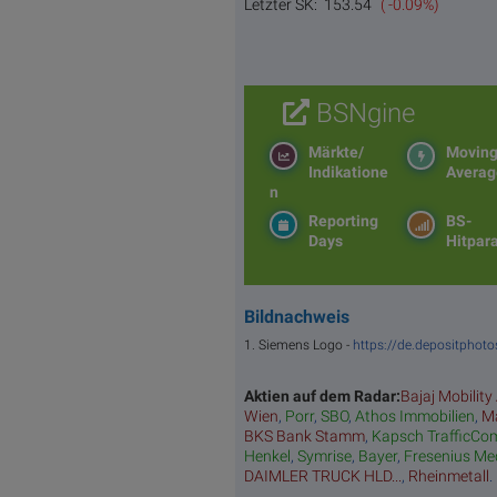
Letzter SK:
153.54
( -0.09%)
BSNgine
Märkte/
Movin
Indikatione
Averag
n
Reporting
BS-
Days
Hitpar
Bildnachweis
1. Siemens Logo -
https://de.depositphoto
Aktien auf dem Radar:
Bajaj Mobility
Wien
,
Porr
,
SBO
,
Athos Immobilien
,
Ma
BKS Bank Stamm
,
Kapsch TrafficCo
Henkel
,
Symrise
,
Bayer
,
Fresenius Me
DAIMLER TRUCK HLD...
,
Rheinmetall
.