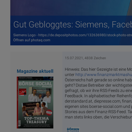
Gut Gebloggtes: Siemens, Facebo
Siemens Logo - https://de.depositphotos.com/132636980/stock-photo-stre
Öffnen auf photaq.com
15.07.2021, 4838 Zeichen
Hinweis: Das hier Gezeigte ist eine M
Magazine aktuell
unter
http://www.finanzmarktmashu
Österreichs halt gerade so online habe
geht? Distae Betreiber der wichtigs
gefragt, ob wir ihre RSS-Feeds zu e
Feedback. In alphabetischer Reihenfo
derstandard.at, diepresse.com, finanz
eigenen sites boerse-social.com und 
Stories aus dem Finanz-RSS-Feed. Tat
man stets links oben, die Verschiebu