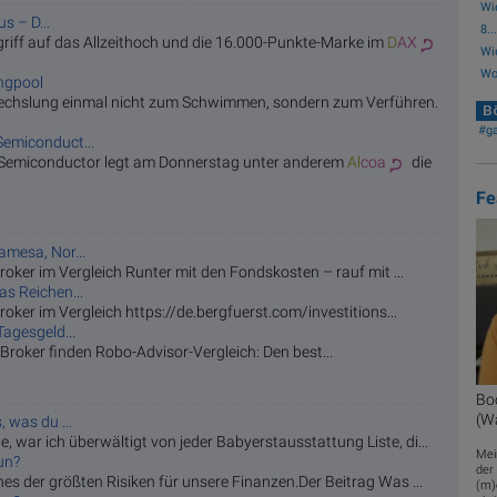
Wi
 – D...
8...
griff auf das Allzeithoch und die 16.000-Punkte-Marke im
D
AX
Wi
Wol
ngpool
echslung einmal nicht zum Schwimmen, sondern zum Verführen.
Bö
#g
emiconduct...
Semiconductor legt am Donnerstag unter anderem
Al
coa
die
Fe
amesa, Nor...
oker im Vergleich Runter mit den Fondskosten – rauf mit ...
s Reichen...
oker im Vergleich https://de.bergfuerst.com/investitions...
agesgeld...
Broker finden Robo-Advisor-Vergleich: Den best...
Boo
(W
 was du ...
, war ich überwältigt von jeder Babyerstausstattung Liste, di...
Mei
un?
der
ines der größten Risiken für unsere Finanzen.Der Beitrag Was ...
(m)e