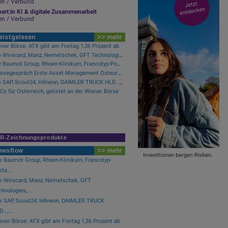
en / Verbund
ert:in KI & digitale Zusammenarbeit
en / Verbund
eistgelesen
>> mehr
ner Börse: ATX gibt am Freitag 1,36 Prozent ab
Wie Wirecard, Manz, Nemetschek, GFT Technologies, SAP und Rocket Internet für Gesprächsstoff sorgten
Wie Baumot Group, Rhoen-Klinikum, Francotyp-Postalia, Tele Columbus, European Lithium und Lanxess für Gesprächsstoff sorgten
Pressegespräch Erste Asset Management Osteuropa Aktien
Wie SAP, Scout24, Infineon, DAIMLER TRUCK HLD..., Zalando und Allianz für Gesprächsstoff im DAX sorgten
s für Österreich, gelistet an der Wiener Börse
IR-Zeichnungsprodukte
ewsflow
>> mehr
e Baumot Group, Rhoen-Klinikum, Francotyp-
ta...
e Wirecard, Manz, Nemetschek, GFT
hnologies,...
e SAP, Scout24, Infineon, DAIMLER TRUCK
...,...
ner Börse: ATX gibt am Freitag 1,36 Prozent ab