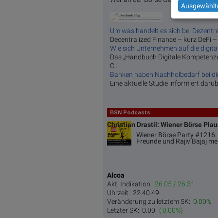
Ausgewählte
Um was handelt es sich bei Dezentral
Decentralized Finance – kurz DeFi – i
Wie sich Unternehmen auf die digital
Das „Handbuch Digitale Kompetenzen
C...
Banken haben Nachholbedarf bei digi
Eine aktuelle Studie informiert darü
BSN Podcasts
Christian Drastil: Wiener Börse Pla
Wiener Börse Party #1216: 
Freunde und Rajiv Bajaj me
Alcoa
Akt. Indikation:
26.05 / 26.31
Uhrzeit:
22:40:49
Veränderung zu letztem SK:
0.00%
Letzter SK:
0.00
( 0.00%)