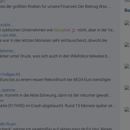
un?
chri
ines der größten Risiken für unsere Finanzen.Der Beitrag Was ...
B
rubis ...
lch zyklischen Unternehmen wie
Salzg
itter
nicht, aber in der Ve...
von Alib...
a war in den letzten Monaten sehr enttäuschend, obwohl die
atorisc...
ker unter Druck, was sich auch in den Wikifolios teilweise b...
 Vollgas-M...
Euro bis zu einem neuen Rekordhoch bei 48,04 Euro benötigte
, spanne...
ten. Kommt in die Aktie Schwung, dann ist der mitunter gewalt...
ke
Aktie (517690) im Crash abgetaucht. Rund 15 Monate später ist ...
ibt Ruan...
check" nehme ich regelmäßig auf aktien-mag.de für das "Aktien...