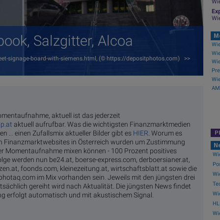
Wi
Exp
Wi
ok, Salzgitter, Alcoa
M
Wie
et-signage-board-with-siemens.html, (© https://depositphotos.com) >>
AMC
omentaufnahme, aktuell ist das jederzeit
p.at
aktuell aufrufbar. Was die wichtigsten Finanzmarktmedien
n ... einen Zufallsmix aktueller Bilder gibt es
HIER
. Worum es
P
ten Finanzmarktwebsites in Österreich wurden um Zustimmung
N
iner Momentaufnahme mixen können - 100 Prozent positives
Wi
lge werden nun be24.at, boerse-express.com, derboersianer.at,
Pos
en.at, foonds.com, kleinezeitung.at, wirtschaftsblatt.at sowie die
Wi
photaq.com im Mix vorhanden sein. Jeweils mit den jüngsten drei
Tec
sächlich gereiht wird nach Aktualität. Die jüngsten News findet
Wi
ng erfolgt automatisch und mit akustischem Signal.
HLD
Wie