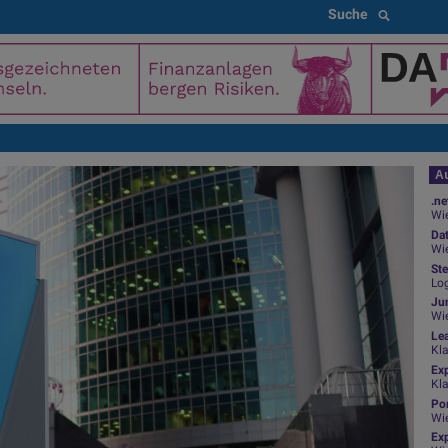
Suche
Au
.ne
Wie
Da
Wie
Ste
Log
Jun
Wi
Le
Kl
Ex
Kl
Por
Wi
Exp