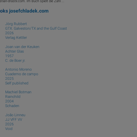
stian-drastil.com. Im Buch spielt die Zahl ...
ooks
josefchladek.com
Jörg Rubbert
GTX. Galveston/TX and the Gulf Coast
2026
Verlag Kettler
Joan van der Keuken
Achter Glas
1957
C. de Boer jr.
Antonio Moreno
Cuaderno de campo
2025
Self published
Machiel Botman
Rainchild
2004
Schaden
João Linneu
JJ VFF VV
2026
Void