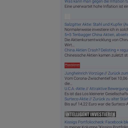
Was kann man gegen die Inflation t
Eine unerwartet hohe Inflation ist e
Salzgitter Aktie: Stahl und Kupfer (Au
Normalerweise investiere ich in so
5+5 Tenbagger China Aktien, abseits 
Die Aktienkursentwicklung von Chin
Wirt...
China Aktien Crash? Delisting + regul
Chinesische Aktien kamen zuletzt stär
Jungheinrich Vorzüge // Zurück zum
Vom Corona-Zwischentief bei 10,06 
die...
U.C.A.-Aktie // Attraktive Bewergung
Es ist das Los kleinerer Gesellschaf
Surteco-Aktie // Zurück zu alter Stär
Bis auf 14,22 Euro war die Surteco-
Kissigs Portfoliocheck: Facebook ble
In meiner Kolumne "Kissigs Portfolio