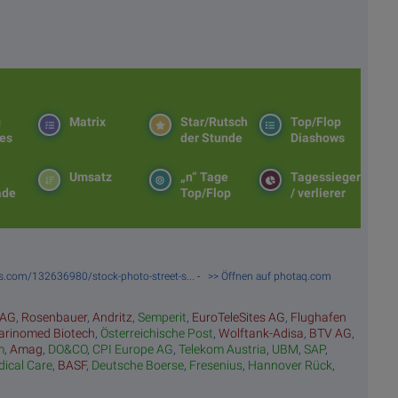
g
Matrix
Star/Rutsch
Top/Flop
es
der Stunde
Diashows
Umsatz
„n“ Tage
Tagessieger
ade
Top/Flop
/ verlierer
s.com/132636980/stock-photo-street-s...
-
>> Öffnen auf photaq.com
 AG
,
Rosenbauer
,
Andritz
,
Semperit
,
EuroTeleSites AG
,
Flughafen
rinomed Biotech
,
Österreichische Post
,
Wolftank-Adisa
,
BTV AG
,
m
,
Amag
,
DO&CO
,
CPI Europe AG
,
Telekom Austria
,
UBM
,
SAP
,
dical Care
,
BASF
,
Deutsche Boerse
,
Fresenius
,
Hannover Rück
,