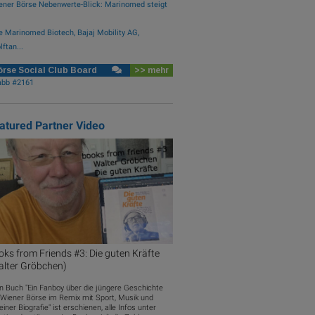
ener Börse Nebenwerte-Blick: Marinomed steigt
e Marinomed Biotech, Bajaj Mobility AG,
ftan...
rse Social Club Board
>> mehr
abb #2161
atured Partner Video
ks from Friends #3: Die guten Kräfte
alter Gröbchen)
n Buch "Ein Fanboy über die jüngere Geschichte
 Wiener Börse im Remix mit Sport, Musik und
iner Biografie" ist erschienen, alle Infos unter