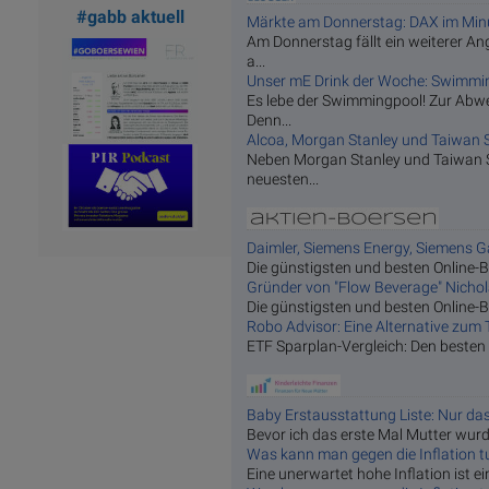
#gabb aktuell
Märkte am Donnerstag: DAX im Minus
Am Donnerstag fällt ein weiterer An
a...
Unser mE Drink der Woche: Swimmi
Es lebe der Swimmingpool! Zur Abw
Denn...
Alcoa, Morgan Stanley und Taiwan S
Neben Morgan Stanley und Taiwan 
neuesten...
Daimler, Siemens Energy, Siemens G
Die günstigsten und besten Online-Br
Gründer von "Flow Beverage" Nichola
Die günstigsten und besten Online-Br
Robo Advisor: Eine Alternative zum T
ETF Sparplan-Vergleich: Den besten 
Baby Erstausstattung Liste: Nur das,
Bevor ich das erste Mal Mutter wurde
Was kann man gegen die Inflation t
Eine unerwartet hohe Inflation ist e