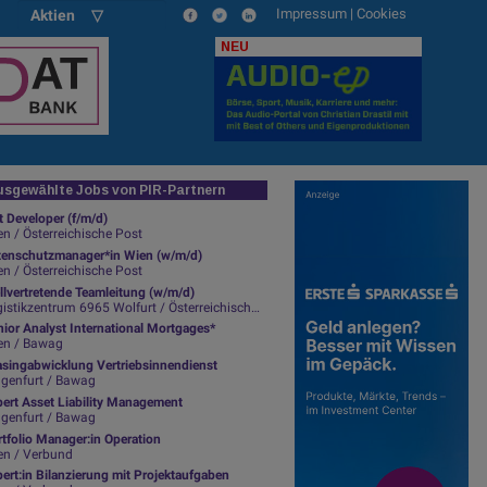
Impressum
|
Cookies
Aktien ▽
NEU
sgewählte Jobs von PIR-Partnern
t Developer (f/m/d)
n / Österreichische Post
tenschutzmanager*in Wien (w/m/d)
n / Österreichische Post
llvertretende Teamleitung (w/m/d)
istikzentrum 6965 Wolfurt / Österreichische Post
ior Analyst International Mortgages*
en / Bawag
asingabwicklung Vertriebsinnendienst
agenfurt / Bawag
pert Asset Liability Management
agenfurt / Bawag
tfolio Manager:in Operation
en / Verbund
ert:in Bilanzierung mit Projektaufgaben