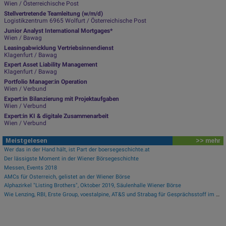
Wien / Österreichische Post
Stellvertretende Teamleitung (w/m/d)
Logistikzentrum 6965 Wolfurt / Österreichische Post
Junior Analyst International Mortgages*
Wien / Bawag
Leasingabwicklung Vertriebsinnendienst
Klagenfurt / Bawag
Expert Asset Liability Management
Klagenfurt / Bawag
Portfolio Manager:in Operation
Wien / Verbund
Expert:in Bilanzierung mit Projektaufgaben
Wien / Verbund
Expert:in KI & digitale Zusammenarbeit
Wien / Verbund
Meistgelesen
>> mehr
Wer das in der Hand hält, ist Part der boersegeschichte.at
Der lässigste Moment in der Wiener Börsegeschichte
Messen, Events 2018
AMCs für Österreich, gelistet an der Wiener Börse
Alphazirkel "Listing Brothers", Oktober 2019, Säulenhalle Wiener Börse
Wie Lenzing, RBI, Erste Group, voestalpine, AT&S und Strabag für Gesprächsstoff im ATX sorgten