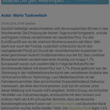
Wienerberger, Warimpex ...
Autor: Mario Tunkowitsch
24.09.2018, 5759 Zeichen
Deutlich befestigt verabschiedeten sich die europäischen Börsen in das
Wochenende. Die Erholung der letzten Tage wurde fortgesetzt, und die
wichtigsten Indices verzeichneten ein deutliches Plus. Für den
EuroStoxx50 war es der stärkste Wochenzuwachs seit März. Sehr
stark war auch der Footsie, zusätzlich unterstützt durch das
nachgebende Pfund auf Grund der verschlechterten Aussichten für
einen geordneten Austritt Großbritanniens aus der EU. Das Londoner
Börsenbarometer verzeichnete einen Anstieg von knapp 1,7%.
Europaweit waren zum zweiten Mal in Folge die Rohstoffe der
dominierende Sektor mit einem Plus von 1,7%. Etwas gedrückt war die
Stimmung in der Halbleiterbranche durch den verhaltenen Ausblick des
US-Konzerns Micron Technology. Laut Medienberichten ist der
Fahrdienstvermittler Uber am britischen Essenslieferdienst Deliveroo
interessiert, die Aktie des Kontrahenten Just Eat litt schwer unter
dieser Meldung und musste 4,8% abgeben. Smiths Group, ein britischer
Hersteller von Industrieanlagen, enttäuschte mit dem Umsatz und
schloss mehr als 4,4% schwächer. Berichte, dass die deutsche
Bundesregierung eine Fusion von
Comme
rzbank
und Deutscher Bank
befürworten würde, halfen beiden Titeln. Die
Deutsc
he Bank
legte 1,6%