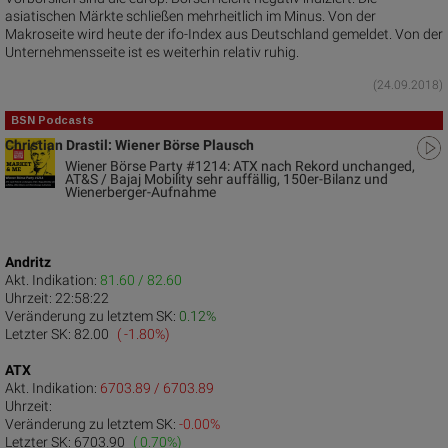
asiatischen Märkte schließen mehrheitlich im Minus. Von der
Makroseite wird heute der ifo-Index aus Deutschland gemeldet. Von der
Unternehmensseite ist es weiterhin relativ ruhig.
(24.09.2018)
BSN Podcasts
Christian Drastil: Wiener Börse Plausch
Wiener Börse Party #1214: ATX nach Rekord unchanged,
AT&S / Bajaj Mobility sehr auffällig, 150er-Bilanz und
Wienerberger-Aufnahme
Andritz
Akt. Indikation:
81.60 / 82.60
Uhrzeit:
22:58:22
Veränderung zu letztem SK:
0.12%
Letzter SK:
82.00
( -1.80%)
ATX
Akt. Indikation:
6703.89 / 6703.89
Uhrzeit:
Veränderung zu letztem SK:
-0.00%
Letzter SK:
6703.90
( 0.70%)