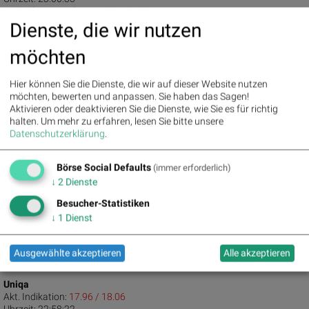
Veränderung zu letztem SK:
-0.59%
Letzter SK:
63.65
( -0.39%)
Dienste, die wir nutzen
Letzter SK:
S&P 500
63.65
( 1.79%)
möchten
Südzucker
Akt. Indikation:
11.06 / 11.18
Hier können Sie die Dienste, die wir auf dieser Website nutzen
Uhrzeit:
23:00:00
möchten, bewerten und anpassen. Sie haben das Sagen!
Veränderung zu letztem SK:
0.00%
Aktivieren oder deaktivieren Sie die Dienste, wie Sie es für richtig
Letzter SK:
11.12
( -1.07%)
halten.
Um mehr zu erfahren, lesen Sie bitte unsere
Datenschutzerklärung
.
UBM
Akt. Indikation:
16.95 / 17.10
Uhrzeit:
23:00:37
Börse Social Defaults
(immer erforderlich)
Veränderung zu letztem SK:
0.74%
↓
2
Dienste
Letzter SK:
16.90
( -0.59%)
Besucher-Statistiken
Under Armour
↓
1
Dienst
Akt. Indikation:
5.83 / 5.87
Uhrzeit:
22:59:03
Veränderung zu letztem SK:
0.00%
Ausgewählte akzeptieren
Alle akzeptieren
Letzter SK:
5.85
( 0.88%)
Uniqa
Akt. Indikation:
17.96 / 18.06