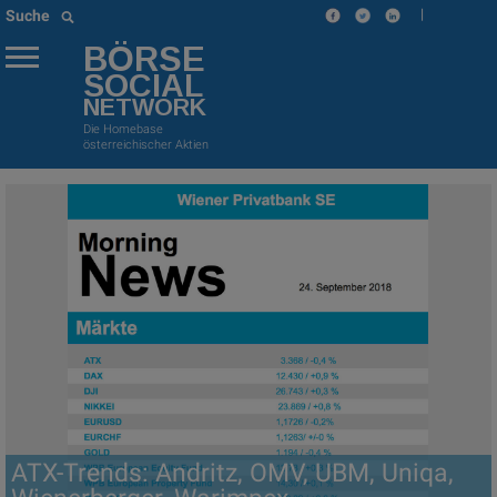
|
Suche
BÖRSE
SOCIAL
NETWORK
Die Homebase
österreichischer Aktien
ATX-Trends: Andritz, OMV, UBM, Uniqa,