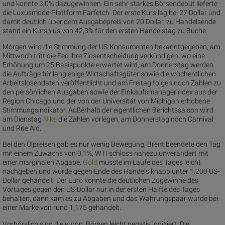
und konnte 3,0% dazugewinnen. Ein sehr starkes Börsendebüt lieferte
die Luxusmode-Plattform Farfetch. Der erste Kurs lag bei 27 Dollar und
damit deutlich über dem Ausgabepreis von 20 Dollar, zu Handelsende
stand ein Kursplus von 42,3% für den ersten Handelstag zu Buche.
Morgen wird die Stimmung der US-Konsumenten bekanntgegeben, am
Mittwoch tritt die Fed ihre Zinsentscheidung verkündigen, wo eine
Erhöhung um 25 Basispunkte erwartet wird, am Donnerstag werden
die Aufträge für langlebige Wirtschaftsgüter sowie die wöchentlichen
Arbeitslosendaten veröffentlicht und am Freitag folgen noch Zahlen zu
den persönlichen Ausgaben sowie der Einkaufsmanagerindex aus der
Region Chicago und der von der Universität von Michigan erhobene
Stimmungsindikator. Außerhalb der eigentlichen Berichtssaison wird
am Dienstag
Ni
ke
die Zahlen vorlegen, am Donnerstag noch Carnival
und Rite Aid.
Bei den Ölpreisen gab es nur wenig Bewegung, Brent beendete den Tag
mit einem Zuwachs von 0,1%, WTI schloss nahezu unverändert mit
einer marginalen Abgabe.
Go
ld
musste im Laufe des Tages leicht
nachgeben und wurde gegen Ende des Handels knapp unter 1.200 US-
Dollar gehandelt. Der Euro konnte die deutlichen Zugewinne des
Vortages gegen den US-Dollar nur in der ersten Hälfte des Tages
behalten, dann kam es zu Abgaben und das Währungspaar wurde bei
einer Marke von rund 1,175 gehandelt.
Vorbörslich sind die europ. Börsen leicht negativ indiziert. Die