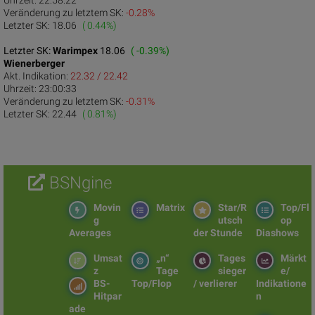
Uhrzeit:
22:58:22
Veränderung zu letztem SK:
-0.28%
Letzter SK:
18.06
( 0.44%)
Letzter SK:
Warimpex
18.06
( -0.39%)
Wienerberger
Akt. Indikation:
22.32 / 22.42
Uhrzeit:
23:00:33
Veränderung zu letztem SK:
-0.31%
Letzter SK:
22.44
( 0.81%)
BSNgine
Movin
Matrix
Star/R
Top/Fl
g
utsch
op
Averages
der Stunde
Diashows
Umsat
„n“
Tages
Märkt
z
Tage
sieger
e/
BS-
Top/Flop
/ verlierer
Indikatione
Hitpar
n
ade