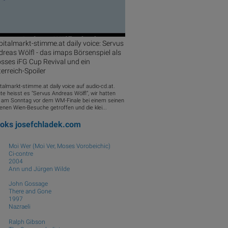
italmarkt-stimme.at daily voice: Servus
reas Wölfl - das imaps Börsenspiel als
sses iFG Cup Revival und ein
erreich-Spoiler
talmarkt-stimme.at daily voice auf audio-cd.at.
te heisst es "Servus Andreas Wölfl", wir hatten
 am Sonntag vor dem WM-Finale bei einem seinen
enen Wien-Besuche getroffen und die klei...
ooks
josefchladek.com
Moi Wer (Moi Ver, Moses Vorobeichic)
Ci-contre
2004
Ann und Jürgen Wilde
John Gossage
There and Gone
1997
Nazraeli
Ralph Gibson