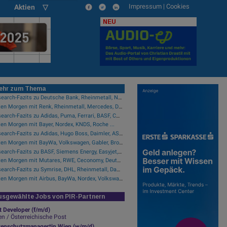
Impressum
|
Cookies
Aktien ▽
NEU
ehr zum Thema
Research-Fazits zu Deutsche Bank, Rheinmetall, Nordex, Auto1, Lufthansa ...
Guten Morgen mit Renk, Rheinmetall, Mercedes, DHL, Volkswagen ...
Research-Fazits zu Adidas, Puma, Ferrari, BASF, CTS Eventim ...
en Morgen mit Bayer, Nordex, KNDS, Roche ...
Research-Fazits zu Adidas, Hugo Boss, Daimler, ASML ...
Guten Morgen mit BayWa, Volkswagen, Gabler, Brockhaus, KNDS ...
Research-Fazits zu BASF, Siemens Energy, Easyjet, Nokia ...
Guten Morgen mit Mutares, RWE, Ceconomy, Deutsche Telekom ...
Research-Fazits zu Symrise, DHL, Rheinmetall, Danone, Leonardo ...
Guten Morgen mit Airbus, BayWa, Nordex, Volkswagen ...
sgewählte Jobs von PIR-Partnern
t Developer (f/m/d)
n / Österreichische Post
tenschutzmanager*in Wien (w/m/d)