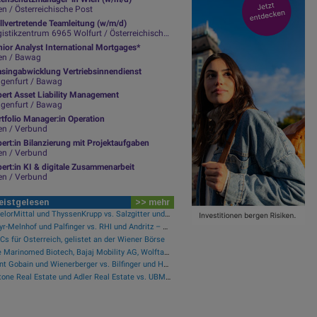
n / Österreichische Post
llvertretende Teamleitung (w/m/d)
istikzentrum 6965 Wolfurt / Österreichische Post
ior Analyst International Mortgages*
en / Bawag
asingabwicklung Vertriebsinnendienst
agenfurt / Bawag
pert Asset Liability Management
agenfurt / Bawag
tfolio Manager:in Operation
en / Verbund
ert:in Bilanzierung mit Projektaufgaben
en / Verbund
ert:in KI & digitale Zusammenarbeit
en / Verbund
eistgelesen
>> mehr
ArcelorMittal und ThyssenKrupp vs. Salzgitter und voestalpine – kommentierter KW 32 Peer Group Watch Stahl
Mayr-Melnhof und Palfinger vs. RHI und Andritz – kommentierter KW 32 Peer Group Watch Zykliker Österreich
s für Österreich, gelistet an der Wiener Börse
Wie Marinomed Biotech, Bajaj Mobility AG, Wolftank-Adisa, Athos Immobilien, Rosenbauer und Telekom Austria für Gesprächsstoff in Österreich sorgten
Saint Gobain und Wienerberger vs. Bilfinger und HeidelbergCement – kommentierter KW 32 Peer Group Watch Bau & Baustoffe
Instone Real Estate und Adler Real Estate vs. UBM und Vonovia SE – kommentierter KW 17 Peer Group Watch Immobilien