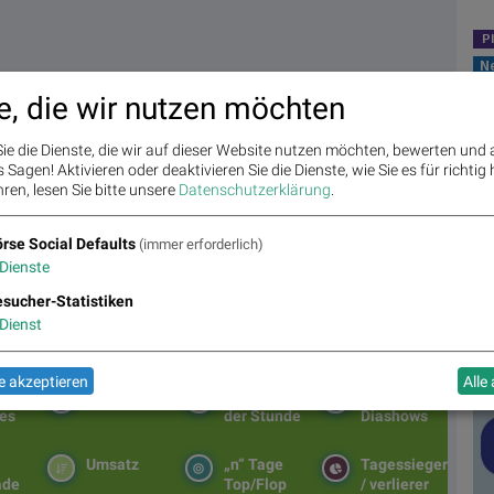
P
N
wik
e, die wir nutzen möchten
Sze
May
ie die Dienste, die wir auf dieser Website nutzen möchten, bewerten und
Swi
Sagen! Aktivieren oder deaktivieren Sie die Dienste, wie Sie es für richtig 
Te
ren, lesen Sie bitte unsere
Datenschutzerklärung
.
u...
Arc
Ga
rse Social Defaults
(immer erforderlich)
Ent
Dienste
sucher-Statistiken
Bö
#g
Dienst
 akzeptieren
Alle
Fe
g
Matrix
Star/Rutsch
Top/Flop
es
der Stunde
Diashows
Umsatz
„n“ Tage
Tagessieger
ade
Top/Flop
/ verlierer