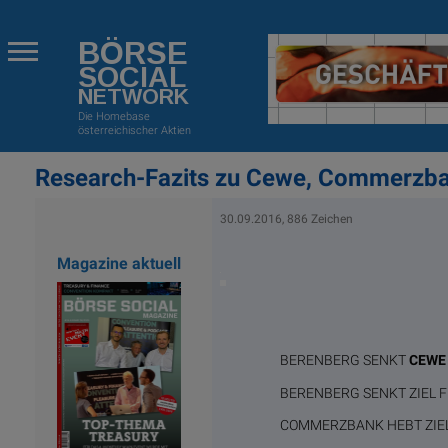
BÖRSE
SOCIAL
NETWORK
Die Homebase
österreichischer Aktien
Research-Fazits zu Cewe, Commerzba
30.09.2016, 886 Zeichen
Magazine aktuell
BERENBERG SENKT
CEWE
BERENBERG SENKT ZIEL 
COMMERZBANK HEBT ZIE