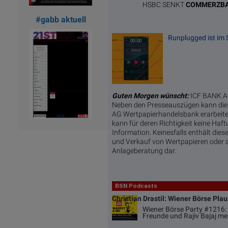
HSBC SENKT
COMMERZB
#gabb aktuell
Runplugged ist im S
Guten Morgen wünscht:
ICF BANK AG
Neben den Presseauszügen kann dies
AG Wertpapierhandelsbank erarbeitet
kann für deren Richtigkeit keine Ha
Information. Keinesfalls enthält di
und Verkauf von Wertpapieren oder a
Anlageberatung dar.
BSN Podcasts
Christian Drastil: Wiener Börse Pla
Wiener Börse Party #1216: 
Freunde und Rajiv Bajaj me