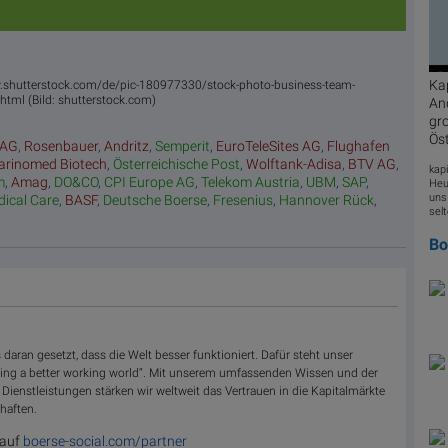
Kap
www.shutterstock.com/de/pic-180977330/stock-photo-business-team-
.html (Bild: shutterstock.com)
And
gro
Öst
 AG
,
Rosenbauer
,
Andritz
,
Semperit
,
EuroTeleSites AG
,
Flughafen
rinomed Biotech
,
Österreichische Post
,
Wolftank-Adisa
,
BTV AG
,
kapi
m
,
Amag
,
DO&CO
,
CPI Europe AG
,
Telekom Austria
,
UBM
,
SAP
,
Heu
uns
dical Care
,
BASF
,
Deutsche Boerse
,
Fresenius
,
Hannover Rück
,
selt
B
s daran gesetzt, dass die Welt besser funktioniert. Dafür steht unser
ding a better working world“. Mit unserem umfassenden Wissen und der
 Dienstleistungen stärken wir weltweit das Vertrauen in die Kapitalmärkte
haften.
 auf
boerse-social.com/partner