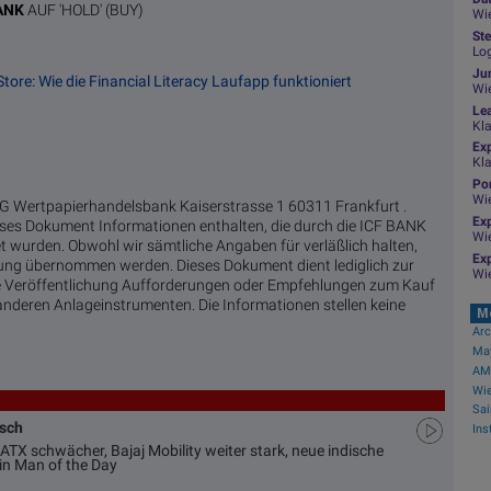
ANK
AUF 'HOLD' (BUY)
Wie
Ste
Log
Jun
tore: Wie die Financial Literacy Laufapp funktioniert
Wi
Le
Kl
Ex
Kl
Por
Wi
 Wertpapierhandelsbank Kaiserstrasse 1 60311 Frankfurt .
Exp
es Dokument Informationen enthalten, die durch die ICF BANK
Wi
 wurden. Obwohl wir sämtliche Angaben für verläßlich halten,
Exp
ftung übernommen werden. Dieses Dokument dient lediglich zur
Wi
ese Veröffentlichung Aufforderungen oder Empfehlungen zum Kauf
nderen Anlageinstrumenten. Die Informationen stellen keine
M
AMC
usch
ATX schwächer, Bajaj Mobility weiter stark, neue indische
in Man of the Day