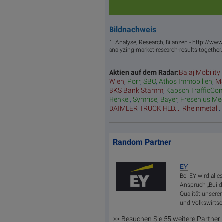
Bildnachweis
1. Analyse, Research, Bilanzen - http://
analyzing-market-research-results-together
Aktien auf dem Radar:
Bajaj Mobility
Wien
,
Porr
,
SBO
,
Athos Immobilien
,
Ma
BKS Bank Stamm
,
Kapsch TrafficCo
Henkel
,
Symrise
,
Bayer
,
Fresenius Me
DAIMLER TRUCK HLD...
,
Rheinmetall
.
Random Partner
EY
Bei EY wird alle
Anspruch „Buil
Qualität unserer
und Volkswirtsc
>> Besuchen Sie 55 weitere Partner