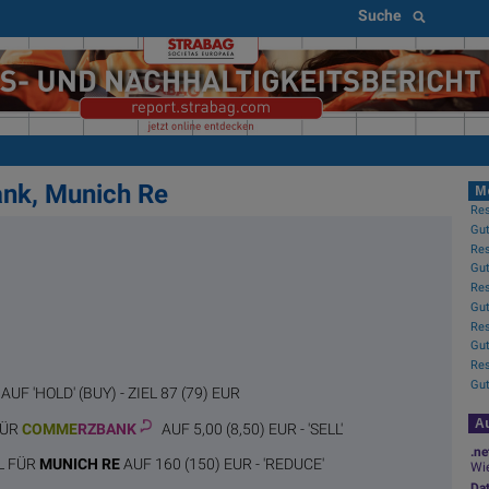
Suche
nk, Munich Re
M
Gut
AUF 'HOLD' (BUY) - ZIEL 87 (79) EUR
Au
FÜR
COMME
RZBANK
AUF 5,00 (8,50) EUR - 'SELL'
.ne
L FÜR
MUNICH RE
AUF 160 (150) EUR - 'REDUCE'
Wie
Da