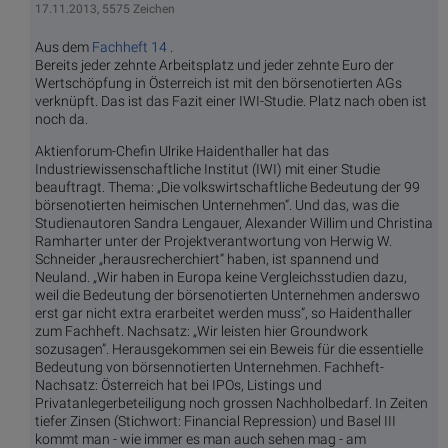
17.11.2013, 5575 Zeichen
Aus dem
Fachheft 14
.
Bereits jeder zehnte Arbeitsplatz und jeder zehnte Euro der
Wertschöpfung in Österreich ist mit den börsenotierten AGs
verknüpft. Das ist das Fazit einer IWI-Studie. Platz nach oben ist
noch da.
Aktienforum-Chefin Ulrike Haidenthaller hat das
Industriewissenschaftliche Institut (IWI) mit einer Studie
beauftragt. Thema: „Die volkswirtschaftliche Bedeutung der 99
börsenotierten heimischen Unternehmen“. Und das, was die
Studienautoren Sandra Lengauer, Alexander Willim und Christina
Ramharter unter der Projektverantwortung von Herwig W.
Schneider „herausrecherchiert“ haben, ist spannend und
Neuland. „Wir haben in Europa keine Vergleichsstudien dazu,
weil die Bedeutung der börsenotierten Unternehmen anderswo
erst gar nicht extra erarbeitet werden muss”, so Haidenthaller
zum Fachheft. Nachsatz: „Wir leisten hier Groundwork
sozusagen”. Herausgekommen sei ein Beweis für die essentielle
Bedeutung von börsennotierten Unternehmen. Fachheft-
Nachsatz: Österreich hat bei IPOs, Listings und
Privatanlegerbeteiligung noch grossen Nachholbedarf. In Zeiten
tiefer Zinsen (Stichwort: Financial Repression) und Basel III
kommt man - wie immer es man auch sehen mag - am