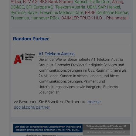
Adisa
,
BTV AG
,
BKS Bank Stamm
,
Kapsch TrafficCom
,
Amag
,
DO&CO
,
CPI Europe AG
,
Telekom Austria
,
UBM
,
SAP
,
Henkel
,
Symrise
,
Bayer
,
Fresenius Medical Care
,
BASF
,
Deutsche Boerse
,
Fresenius
,
Hannover Rück
,
DAIMLER TRUCK HLD...
,
Rheinmetall
.
Random Partner
A1 Telekom Austria
Die an der Wiener Börse notierte A1 Telekom Austria
Group ist führender Provider für digitale Services und
Kommunikationslösungen im CEE Raum mit mehr als
24 Millionen Kunden in sieben Ländern und bietet
Kommunikationslösungen, Payment und
Unterhaltungsservices sowie integrierte Business
Lösungen an.
>> Besuchen Sie 55 weitere Partner auf
boerse-
social.com/partner