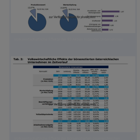
Volkswirtschaftliche Effekte der 93 Aktien listenden Unternehmen
Volkswirtschaftliche Effekte der börsenotierten österreichischen