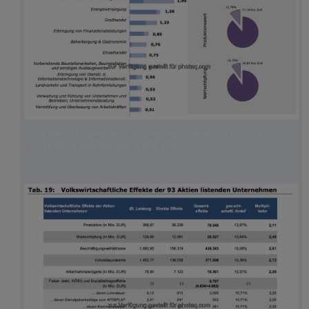
Von den 99 börsenotierten Unternehmen indirekt und induziert
profitierende Branchen (WS in Mrd. EUR)...