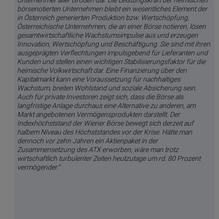
Unternehmer aller Größen dar. Die Leistungskraft der heimischen
börsenotierten Unternehmen bleibt ein wesentliches Element der
in Österreich generierten Produktion bzw. Wertschöpfung.
Österreichische Unternehmen, die an einer Börse notieren, lösen
gesamtwirtschaftliche Wachstumsimpulse aus und erzeugen
Innovation, Wertschöpfung und Beschäftigung. Sie sind mit ihren
ausgeprägten Verflechtungen impulsgebend für Lieferanten und
Kunden und stellen einen wichtigen Stabilisierungsfaktor für die
heimische Volkwirtschaft dar. Eine Finanzierung über den
Kapitalmarkt kann eine Voraussetzung für nachhaltiges
Wachstum, breiten Wohlstand und soziale Absicherung sein.
Auch für private Investoren zeigt sich, dass die Börse als
langfristige Anlage durchaus eine Alternative zu anderen, am
Markt angebotenen Vermögensprodukten darstellt. Der
Indexhöchststand der Wiener Börse bewegt sich derzeit auf
halbem Niveau des Höchststandes vor der Krise. Hätte man
dennoch vor zehn Jahren ein Aktienpaket in der
Zusammensetzung des ATX erworben, wäre man trotz
wirtschaftlich turbulenter Zeiten heutzutage um rd. 80 Prozent
vermögender.“