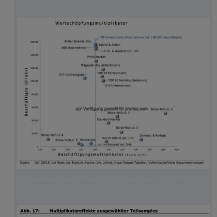
Wertschöpfungsmultiplikator der 99 börsenotierten Unternehmen