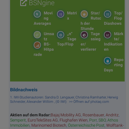
BSNgine
Movi
Matri
Star/
Top/
ng
x
Rutsc
Flop
Averages
h der
Diashows
Stunde
Umsa
„n“
Tage
Märk
tz
Tage
ssieg
te/
BS-
Top/Flop
er/
Indikation
Hitpa
verlierer
en
rade
Repo
rting
Days
Bildnachweis
1. IWI-Studienautoren: Sandra D. Lengauer, Christina Ramharter, Herwig
Schneider, Alexander Williim , (© IWI) >> Öffnen auf photaq.com
Aktien auf dem Radar:
Bajaj Mobility AG
,
Rosenbauer
,
Andritz
,
Semperit
,
EuroTeleSites AG
,
Flughafen Wien
,
Porr
,
SBO
,
Athos
Immobilien
,
Marinomed Biotech
,
Österreichische Post
,
Wolftank-