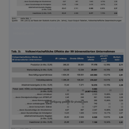
Volkswirtschaftliche Effekte der 31 börsenotierten Mitglieder des
Aktienforums