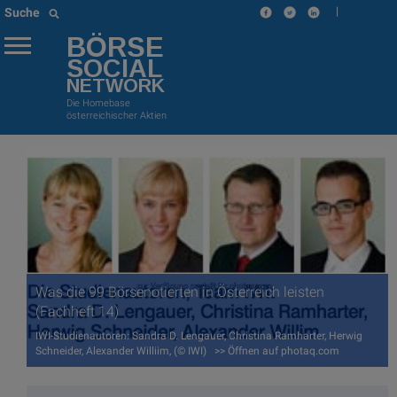
|
Suche
BÖRSE
SOCIAL
NETWORK
Die Homebase
österreichischer Aktien
Was die 99 Börsenotierten in Österreich leisten
(Fachheft 14)
IWI-Studienautoren: Sandra D. Lengauer, Christina Ramharter, Herwig
Schneider, Alexander Williim, (© IWI) >> Öffnen auf photaq.com