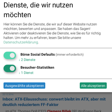
Inbox: S&P erhöht conwert-Rating auf BBB+
Dienste, die wir nutzen
... im ATX. Thomas Doll (CFO)
Clemens
Billek
(IR) Wolfgang Beck
möchten
(CEO) Für ...
Hier können Sie die Dienste, die wir auf dieser Website nutzen
05.01.2017
Inbox: conwert will auf a.o. HV Satzung ändern und den
möchten, bewerten und anpassen. Sie haben das Sagen!
Aktivieren oder deaktivieren Sie die Dienste, wie Sie es für richtig
Verwaltungsrat wählen
halten.
Um mehr zu erfahren, lesen Sie bitte unsere
... im ATX. Thomas Doll (CFO)
Clemens
Billek
(IR) Wolfgang Beck
Datenschutzerklärung
.
(CEO) Für ...
Börse Social Defaults
(immer erforderlich)
03.01.2017
↓
2
Dienste
Inbox: Wird schöner Ertrag: conwert gibt rückgekaufte
Aktien an Vonovia ab
Besucher-Statistiken
↓
1
Dienst
... im ATX. Thomas Doll (CFO)
Clemens
Billek
(IR) Wolfgang Beck
(CEO) ... auf Institut/Bank öffnet Übersicht.
Clemens
Billek
(conwert),
Marc Tüngler (DSW), ...
Ausgewählte akzeptieren
Alle akzeptieren
22.12.2016
Inbox: ATX-Eilausschuss: conwert bleibt im ATX, aber mit
deutlich reduziertem FF-Faktor
... im ATX. Thomas Doll (CFO)
Clemens
Billek
(IR) Wolfgang Beck