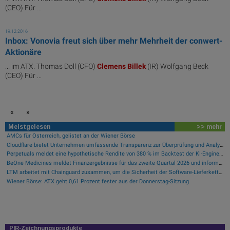
(CEO) Für ...
19.12.2016
Inbox: Vonovia freut sich über mehr Mehrheit der conwert-
Aktionäre
... im ATX. Thomas Doll (CFO)
Clemens
Billek
(IR) Wolfgang Beck
(CEO) Für ...
«
»
Meistgelesen
>> mehr
AMCs für Österreich, gelistet an der Wiener Börse
Cloudflare bietet Unternehmen umfassende Transparenz zur Überprüfung und Analyse des KI-Einsatzes
Perpetuals meldet eine hypothetische Rendite von 380 % im Backtest der KI-Engine, die die risikofreie Handelsplattform „UpsideOnly“ antreibt
BeOne Medicines meldet Finanzergebnisse für das zweite Quartal 2026 und informiert über aktuelle Geschäftsentwicklungen
LTM arbeitet mit Chainguard zusammen, um die Sicherheit der Software-Lieferkette durch BlueVerse™ RightLogic zu stärken
Wiener Börse: ATX geht 0,61 Prozent fester aus der Donnerstag-Sitzung
PIR-Zeichnungsprodukte