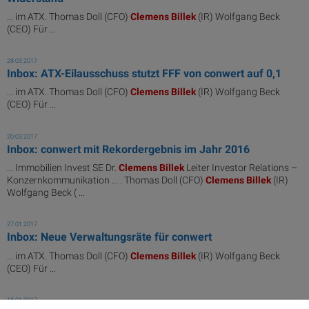
... im ATX. Thomas Doll (CFO)
Clemens
Billek
(IR) Wolfgang Beck
(CEO) Für ...
28.03.2017
Inbox: ATX-Eilausschuss stutzt FFF von conwert auf 0,1
... im ATX. Thomas Doll (CFO)
Clemens
Billek
(IR) Wolfgang Beck
(CEO) Für ...
20.03.2017
Inbox: conwert mit Rekordergebnis im Jahr 2016
... Immobilien Invest SE Dr.
Clemens
Billek
Leiter Investor Relations –
Konzernkommunikation ... . Thomas Doll (CFO)
Clemens
Billek
(IR)
Wolfgang Beck ( ...
27.01.2017
Inbox: Neue Verwaltungsräte für conwert
... im ATX. Thomas Doll (CFO)
Clemens
Billek
(IR) Wolfgang Beck
(CEO) Für ...
18.01.2017