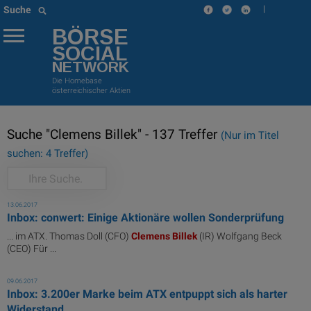
|
Suche
BÖRSE
SOCIAL
NETWORK
Die Homebase
österreichischer Aktien
Suche "Clemens Billek" - 137 Treffer
(Nur im Titel
suchen: 4 Treffer)
13.06.2017
Inbox: conwert: Einige Aktionäre wollen Sonderprüfung
... im ATX. Thomas Doll (CFO)
Clemens
Billek
(IR) Wolfgang Beck
(CEO) Für ...
09.06.2017
Inbox: 3.200er Marke beim ATX entpuppt sich als harter
Widerstand