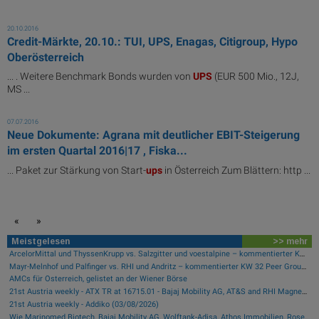
20.10.2016
Credit-Märkte, 20.10.: TUI, UPS, Enagas, Citigroup, Hypo
Oberösterreich
... . Weitere Benchmark Bonds wurden von
UPS
(EUR 500 Mio., 12J,
MS ...
07.07.2016
Neue Dokumente: Agrana mit deutlicher EBIT-Steigerung
im ersten Quartal 2016|17 , Fiska...
... Paket zur Stärkung von Start-
ups
in Österreich Zum Blättern: http ...
«
»
Meistgelesen
>> mehr
ArcelorMittal und ThyssenKrupp vs. Salzgitter und voestalpine – kommentierter KW 32 Peer Group Watch Stahl
Mayr-Melnhof und Palfinger vs. RHI und Andritz – kommentierter KW 32 Peer Group Watch Zykliker Österreich
AMCs für Österreich, gelistet an der Wiener Börse
21st Austria weekly - ATX TR at 16715.01 - Bajaj Mobility AG, AT&S and RHI Magnesita best-performing, Österreichische Post with weakest performance (08/08/2026)
21st Austria weekly - Addiko (03/08/2026)
Wie Marinomed Biotech, Bajaj Mobility AG, Wolftank-Adisa, Athos Immobilien, Rosenbauer und Telekom Austria für Gesprächsstoff in Österreich sorgten