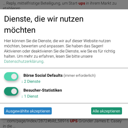
... Reply, mittelfristige Beteiligung, um Start-
ups
in ihrem Markt zu
etablieren ...
Dienste, die wir nutzen
09.02.2017
Businessinsider: Warum UPS-Fahrer nur noch rechts
möchten
abbiegen
... lesen 9.02. 12:34: Warum
UPS
-Fahrer nur noch rechts abbiegen ...
Hier können Sie die Dienste, die wir auf dieser Website nutzen
Der Lieferservice
UPS
hat strenge Richtlinien... >> Artikel lesen ...
möchten, bewerten und anpassen. Sie haben das Sagen!
Aktivieren oder deaktivieren Sie die Dienste, wie Sie es für richtig
halten.
Um mehr zu erfahren, lesen Sie bitte unsere
23.01.2017
Datenschutzerklärung
.
Moovly gehört zu Top 10 der belgischen Start-ups, die 2017
wachsen sollen
Börse Social Defaults
(immer erforderlich)
... Top 10 der belgischen Start-
ups,
die 2017 wachsen sollen
↓
2
Dienste
VANCOUVER ... Top 10 der belgischen Start-
ups,
die 2017 wachsen
sollen, gelistet ...
Besucher-Statistiken
↓
1
Dienst
02.12.2016
Neue Bilder: Turbobier; Bierkulturbericht 2016; Silent Spa;
Ausgewählte akzeptieren
Alle akzeptieren
UPS; Gery Keszler, Ralf-Wol...
... .com/page/index/2872#bild_58916
UPS
Gründer James E. Casey
in die ...