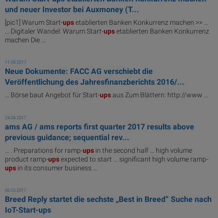
und neuer Investor bei Auxmoney (T...
[pic1] Warum Start-
ups
etablierten Banken Konkurrenz machen >> ...
... Digitaler Wandel: Warum Start-
ups
etablierten Banken Konkurrenz
machen Die ...
11.05.2017
Neue Dokumente: FACC AG verschiebt die
Veröffentlichung des Jahresfinanzberichts 2016/...
... Börse baut Angebot für Start-
ups
aus Zum Blättern: http://www ...
24.04.2017
ams AG / ams reports first quarter 2017 results above
previous guidance; sequential rev...
... . Preparations for ramp-
ups
in the second half ... high volume
product ramp-
ups
expected to start ... significant high volume ramp-
ups
in its consumer business ...
06.03.2017
Breed Reply startet die sechste „Best in Breed“ Suche nach
IoT-Start-ups