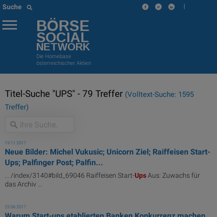
|
Suche
BÖRSE
SOCIAL
NETWORK
Die Homebase
österreichischer Aktien
Titel-Suche "UPS" - 79 Treffer
(Volltext-Suche: 1595
Treffer)
19.11.2017
Neue Bilder: Michel Vukusic; Unicorn Ziel; Raiffeisen Start-
Ups; Palfinger Post; Palfin...
... /index/3140#bild_69046 Raiffeisen Start-
Ups
Aus: Zuwachs für
das Archiv ...
22.06.2017
Warum Start-ups etablierten Banken Konkurrenz machen