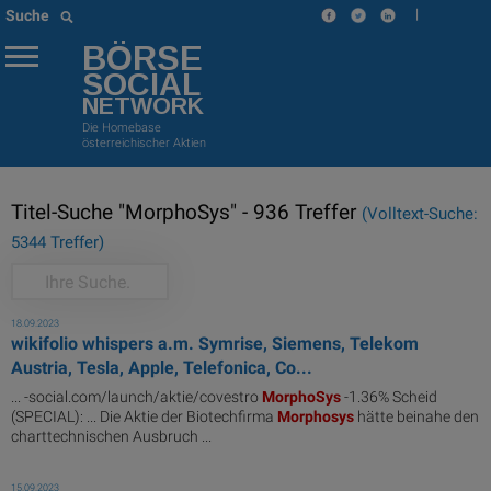
|
Suche
BÖRSE
SOCIAL
NETWORK
Die Homebase
österreichischer Aktien
Titel-Suche "MorphoSys" - 936 Treffer
(Volltext-Suche:
5344 Treffer)
18.09.2023
wikifolio whispers a.m. Symrise, Siemens, Telekom
Austria, Tesla, Apple, Telefonica, Co...
... -social.com/launch/aktie/covestro
MorphoSys
-1.36% Scheid
(SPECIAL): ... Die Aktie der Biotechfirma
Morphosys
hätte beinahe den
charttechnischen Ausbruch ...
15.09.2023