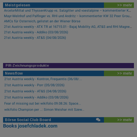
Meistgelesen
>> mehr
ArcelorMittal und ThyssenKrupp vs. Salzgitter und voestalpine – kommentierter KW 32 Peer Group Watch Stahl
Mayr-Melnhof und Palfinger vs. RHI und Andritz – kommentierter KW 32 Peer Group Watch Zykliker Österreich
AMCs für Österreich, gelistet an der Wiener Börse
21st Austria weekly - ATX TR at 16715.01 - Bajaj Mobility AG, AT&S and RHI Magnesita best-performing, Österreichische Post with weakest performance (08/08/2026)
21st Austria weekly - Addiko (03/08/2026)
21st Austria weekly - AT&S (04/08/2026)
PIR-Zeichnungsprodukte
Newsflow
>> mehr
21st Austria weekly - Kontron, Frequentis (06/08/...
21st Austria weekly - Porr (05/08/2026)
21st Austria weekly - AT&S (04/08/2026)
21st Austria weekly - Addiko (03/08/2026)
Fear of missing out bei wikifolio 09.08.26: Space...
wikifolio Champion per ..: Simon Weishar mit Szew...
Börse Social Club Board
>> mehr
Books
josefchladek.com