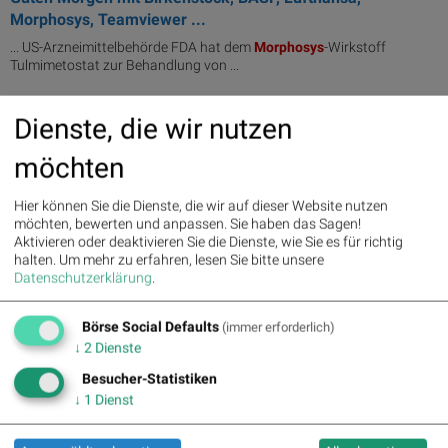
Morphosys, Teamviewer ...
... US-Arzneimittelbehörde FDA hat dem
Morphosys
-Wirkstoff
Tulmimetostat zur Behandlung von ...
12.09.2023
Dienste, die wir nutzen
BayWa, MorphoSys, BB Biotech am besten (Peer Group
Watch Deutsche Nebenwerte powered by...
möchten
... Produkten? Hier informieren!
MorphoSys
BB Biotech Fraport Suess
... Bechtle 8,33% , Bilfinger 7,65% ,
MorphoSys
7,4% , Fuchs Petrolub
Hier können Sie die Dienste, die wir auf dieser Website nutzen
7,24% , Fraport ...
möchten, bewerten und anpassen. Sie haben das Sagen!
Aktivieren oder deaktivieren Sie die Dienste, wie Sie es für richtig
halten.
Um mehr zu erfahren, lesen Sie bitte unsere
11.09.2023
MorphoSys, Rheinmetall, Salzgitter am besten (Peer Group
Datenschutzerklärung
.
Watch Deutsche Nebenwerte powe...
Börse Social Defaults
... Produkten? Hier informieren!
MorphoSys
Rheinmetall Salzgitter
(immer erforderlich)
Aurubis ... ,43% , Fuchs Petrolub 7,24% ,
MorphoSys
6,4% , Bilfinger
↓
2
Dienste
4,66% , Fraport 4, ...
Besucher-Statistiken
↓
1
Dienst
28.08.2023
Wacker Chemie, MorphoSys am besten (Peer Group Watch