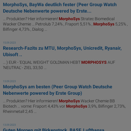
MorphoSys, BayWa deutlich fester (Peer Group Watch
Deutsche Nebenwerte powered by Erste...
... Produkten? Hier informieren!
MorphoSys
Stratec Biomedical
Wacker Chemie ... Petrolub 7,24% , Fraport 5,51% ,
MorphoSys
5,25% ,
Bilfinger 4,73% , Dialog ...
15.09.2023
Research-Fazits zu MTU, MorphoSys, Unicredit, Ryanair,
Ubisoft ..
... ) EUR - 'EQUAL WEIGHT' GOLDMAN HEBT
MORPHOSYS
AUF
'NEUTRAL' - ZIEL 33,50 ...
13.09.2023
MorphoSys am besten (Peer Group Watch Deutsche
Nebenwerte powered by Erste Group)
... Produkten? Hier informieren!
MorphoSys
Wacker Chemie BB
Biotech ... vorne: Fraport 4,43% vor
MorphoSys
3,9%, Bilfinger 2,73%,
Rheinmetall 2,45 ...
13.09.2023
Guten Morgen mit Birkenstock, BASF, Lufthansa,