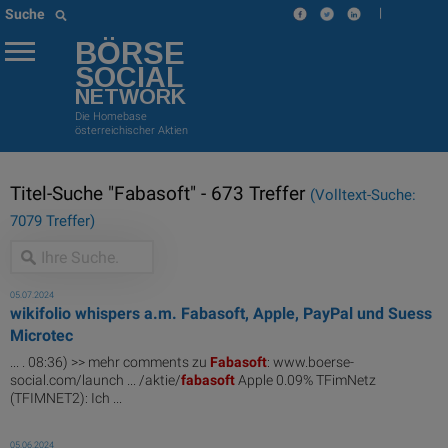
|
Suche
BÖRSE
SOCIAL
NETWORK
Die Homebase
österreichischer Aktien
Titel-Suche "Fabasoft" - 673 Treffer
(Volltext-Suche:
7079 Treffer)
05.07.2024
wikifolio whispers a.m. Fabasoft, Apple, PayPal und Suess
Microtec
... . 08:36) >> mehr comments zu
Fabasoft
: www.boerse-
social.com/launch ... /aktie/
fabasoft
Apple 0.09% TFimNetz
(TFIMNET2): Ich ...
05.06.2024