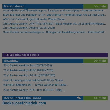
Meistgelesen
>> mehr
ArcelorMittal und ThyssenKrupp vs. Salzgitter und voestalpine – kommentierter KW 32 Peer Group Watch Stahl
Mayr-Melnhof und Palfinger vs. RHI und Andritz – kommentierter KW 32 Peer Group Watch Zykliker Österreich
AMCs für Österreich, gelistet an der Wiener Börse
21st Austria weekly - ATX TR at 16715.01 - Bajaj Mobility AG, AT&S and RHI Magnesita best-performing, Österreichische Post with weakest performance (08/08/2026)
21st Austria weekly - Addiko (03/08/2026)
Saint Gobain und Wienerberger vs. Bilfinger und HeidelbergCement – kommentierter KW 32 Peer Group Watch Bau & Baustoffe
PIR-Zeichnungsprodukte
Newsflow
>> mehr
21st Austria weekly - Porr (05/08/2026)
21st Austria weekly - AT&S (04/08/2026)
21st Austria weekly - Addiko (03/08/2026)
Fear of missing out bei wikifolio 09.08.26: Space...
wikifolio Champion per ..: Simon Weishar mit Szew...
21st Austria weekly - ATX TR at 16715.01 - Bajaj ...
Börse Social Club Board
>> mehr
Books
josefchladek.com