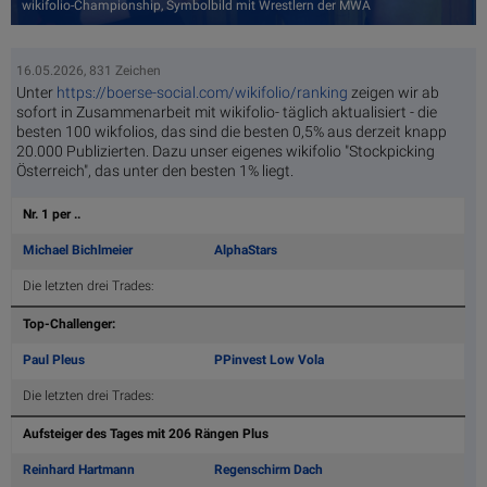
wikifolio-Championship, Symbolbild mit Wrestlern der MWA
16.05.2026, 831 Zeichen
Unter
https://boerse-social.com/wikifolio/ranking
zeigen wir ab
sofort in Zusammenarbeit mit wikifolio- täglich aktualisiert - die
besten 100 wikfolios, das sind die besten 0,5% aus derzeit knapp
20.000 Publizierten. Dazu unser eigenes wikifolio "Stockpicking
Österreich", das unter den besten 1% liegt.
Nr. 1 per ..
Michael Bichlmeier
AlphaStars
Die letzten drei Trades:
Top-Challenger:
Paul Pleus
PPinvest Low Vola
Die letzten drei Trades:
Aufsteiger des Tages mit 206 Rängen Plus
Reinhard Hartmann
Regenschirm Dach