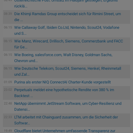
Österreichische Post: Umsatz im Halbjahr gestiegen, Ergebnis
08:49
rücklä...
Die Khimji Ramdas Group entscheidet sich für Rimini Street, um
08:39
die ...
Wie Callaway Golf, Ibiden Co.Ltd, Nintendo, Scout24, Vodafone
06:15
und S...
Wie Manz, Wirecard, Drillisch, Siemens, Commerzbank und FACC
06:15
für Ge...
Wie Boeing, salesforce.com, Walt Disney, Goldman Sachs,
06:15
Chevron und...
Wie Deutsche Telekom, Scout24, Siemens, Henkel, Rheinmetall
06:15
und Zal...
Purina als erster NIQ ConnectAI Charter-Kunde vorgestellt
01:09
Perpetuals meldet eine hypothetische Rendite von 380 % im
23:02
Backtest ...
NetApp übernimmt JetStream Software, um Cyber-Resilienz und
22:48
Datensi...
LTM arbeitet mit Chainguard zusammen, um die Sicherheit der
22:33
Softwar...
Cloudflare bietet Unternehmen umfassende Transparenz zur
19:49