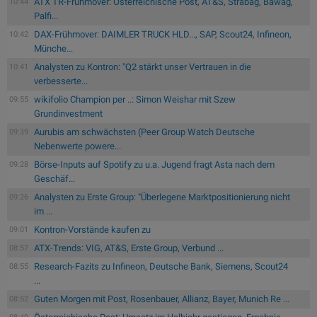
ATX TR-Frühmover: Österreichische Post, AT&S, Strabag, Bawag,
10:44
Palfi...
DAX-Frühmover: DAIMLER TRUCK HLD..., SAP, Scout24, Infineon,
10:42
Münche...
Analysten zu Kontron: "Q2 stärkt unser Vertrauen in die
10:41
verbesserte...
wikifolio Champion per ..: Simon Weishar mit Szew
09:55
Grundinvestment
Aurubis am schwächsten (Peer Group Watch Deutsche
09:39
Nebenwerte powere...
Börse-Inputs auf Spotify zu u.a. Jugend fragt Asta nach dem
09:28
Geschäf...
Analysten zu Erste Group: "Überlegene Marktpositionierung nicht
09:26
im ...
Kontron-Vorstände kaufen zu
09:01
ATX-Trends: VIG, AT&S, Erste Group, Verbund ...
08:57
Research-Fazits zu Infineon, Deutsche Bank, Siemens, Scout24
08:55
...
Guten Morgen mit Post, Rosenbauer, Allianz, Bayer, Munich Re ...
08:52