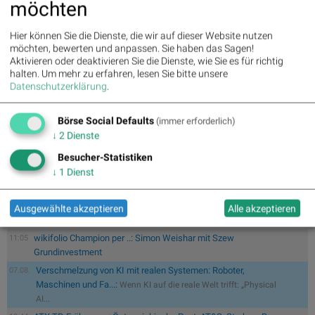
möchten
Marktinfrastrukturanbieter sorgt die Deutsche Börse Group
für faire, transparente, verlässliche und stabile
Kapitalmärkte. Mit ihren Produkten, Dienstleistungen und
Hier können Sie die Dienste, die wir auf dieser Website nutzen
Technologien schafft sie Sicherheit und Effizienz für eine
möchten, bewerten und anpassen. Sie haben das Sagen!
zukunftsfähige Wirtschaft.
Aktivieren oder deaktivieren Sie die Dienste, wie Sie es für richtig
halten.
Um mehr zu erfahren, lesen Sie bitte unsere
>> Besuchen Sie 55 weitere Partner auf
boerse-
Datenschutzerklärung
.
social.com/partner
Börse Social Defaults
(immer erforderlich)
↓
2
Dienste
Besucher-Statistiken
↓
1
Dienst
Wiener Börse zu Mittag schwächer: Bajaj Mobility, FACC und
11:33
Agrana g...
Fear of missing out bei wikifolio 07.08.26: Alphabet-A, Dell
11:05
Ausgewählte akzeptieren
Alle akzeptieren
Techno...
wikifolio Champion per ..: Simon Weishar mit Szew
11:05
Grundinvestment
Verschmelzung von KI mit realen Systemen: Roboter,
07.08.
Maschinen und Fa...:
Wenn KI auf die reale Welt trifft: „Physical
AI...