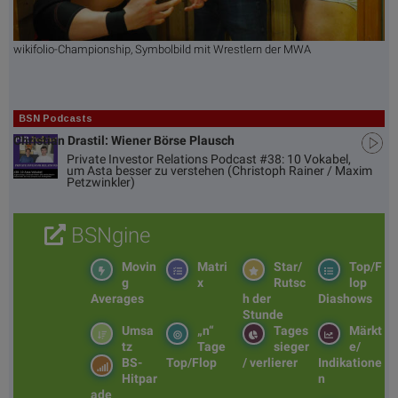
wikifolio-Championship, Symbolbild mit Wrestlern der MWA
BSN Podcasts
Christian Drastil: Wiener Börse Plausch
Private Investor Relations Podcast #38: 10 Vokabel,
um Asta besser zu verstehen (Christoph Rainer / Maxim
Petzwinkler)
BSNgine
Movin
Matri
Star/
Top/F
g
x
Rutsc
lop
Averages
h der
Diashows
Stunde
Umsa
„n“
Tages
Märkt
tz
Tage
sieger
e/
BS-
Top/Flop
/ verlierer
Indikatione
Hitpar
n
ade