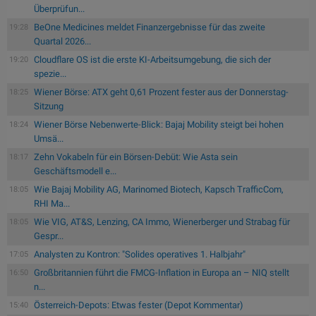
Überprüfun...
BeOne Medicines meldet Finanzergebnisse für das zweite
19:28
Quartal 2026...
Cloudflare OS ist die erste KI-Arbeitsumgebung, die sich der
19:20
spezie...
Wiener Börse: ATX geht 0,61 Prozent fester aus der Donnerstag-
18:25
Sitzung
Wiener Börse Nebenwerte-Blick: Bajaj Mobility steigt bei hohen
18:24
Umsä...
Zehn Vokabeln für ein Börsen-Debüt: Wie Asta sein
18:17
Geschäftsmodell e...
Wie Bajaj Mobility AG, Marinomed Biotech, Kapsch TrafficCom,
18:05
RHI Ma...
Wie VIG, AT&S, Lenzing, CA Immo, Wienerberger und Strabag für
18:05
Gespr...
Analysten zu Kontron: "Solides operatives 1. Halbjahr"
17:05
Großbritannien führt die FMCG-Inflation in Europa an – NIQ stellt
16:50
n...
Österreich-Depots: Etwas fester (Depot Kommentar)
15:40