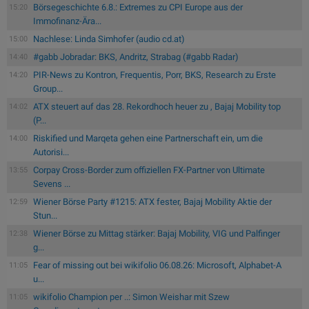
Börsegeschichte 6.8.: Extremes zu CPI Europe aus der
15:20
Immofinanz-Ära...
Nachlese: Linda Simhofer (audio cd.at)
15:00
#gabb Jobradar: BKS, Andritz, Strabag (#gabb Radar)
14:40
PIR-News zu Kontron, Frequentis, Porr, BKS, Research zu Erste
14:20
Group...
ATX steuert auf das 28. Rekordhoch heuer zu , Bajaj Mobility top
14:02
(P...
Riskified und Marqeta gehen eine Partnerschaft ein, um die
14:00
Autorisi...
Corpay Cross-Border zum offiziellen FX-Partner von Ultimate
13:55
Sevens ...
Wiener Börse Party #1215: ATX fester, Bajaj Mobility Aktie der
12:59
Stun...
Wiener Börse zu Mittag stärker: Bajaj Mobility, VIG und Palfinger
12:38
g...
Fear of missing out bei wikifolio 06.08.26: Microsoft, Alphabet-A
11:05
u...
wikifolio Champion per ..: Simon Weishar mit Szew
11:05