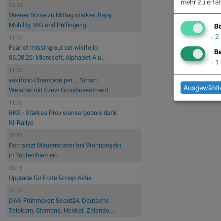
mehr zu erfah
12:38
Wiener Börse zu Mittag stärker: Bajaj
Mobility, VIG und Palfinger g...
Bö
↓
2
11:05
Fear of missing out bei wikifolio
Be
06.08.26: Microsoft, Alphabet-A u...
↓
1
11:05
wikifolio Champion per ..: Simon
Ausgewählte
Weishar mit Szew Grundinvestment
11:05
BKS - Starkes Provisionsergebnis dank
KI-Rallye
10:42
Porr setzt Mauerroboter bei Wohnprojekt
in Tschechien ein
10:15
Upgrade für Erste Group-Aktie
10:09
DAX-Frühmover: Scout24, Deutsche
Telekom, Siemens, Henkel, Zalando,...