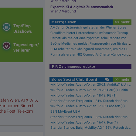
Wien / Verbund
Expert:in KI & digitale Zusammenarbeit
Wien / Verbund
Meistgelesen
>> mehr
Top/Flop
AMCs für Österreich, gelistet an der Wiener Börse
Diashows
Cloudflare bietet Unternehmen umfassende Transparenz zur Überprüfung und Analyse des KI-Einsatzes
Perpetuals meldet eine hypothetische Rendite von 380 % im Backtest der KI-Engine, die die risikofreie Handelsplattform „UpsideOnly“ antreibt
BeOne Medicines meldet Finanzergebnisse für das zweite Quartal 2026 und informiert über aktuelle Geschäftsentwicklungen
Tagessieger/
LTM arbeitet mit Chainguard zusammen, um die Sicherheit der Software-Lieferkette durch BlueVerse™ RightLogic zu stärken
verlierer
Purina als erster NIQ ConnectAI Charter-Kunde vorgestellt
PIR-Zeichnungsprodukte
m
Börse Social Club Board
>> mehr
wikifolio-Trades Austro-Aktien 20-21: Andritz(1), Uniqa(1), OMV(1)
wikifolio-Trades Austro-Aktien 19-20: Porr(1), Palfinger(1)
wikifolio-Trades Austro-Aktien 18-19: RBI(1)
hafen Wien
,
ATX
,
ATX
Star der Stunde: Frequentis 1.31%, Rutsch der Stunde: RHI Magnesita -1.38%
Marinomed Biotech
,
wikifolio-Trades Austro-Aktien 17-18: Fabasoft(1)
sche Post
,
Telekom
BSN MA-Event UBM
Star der Stunde: Frequentis 1.86%, Rutsch der Stunde: Kapsch TrafficCom -2.16%
wikifolio-Trades Austro-Aktien 16-17: Porr(1)
Star der Stunde: Bajaj Mobility AG 1.36%, Rutsch der Stunde: Polytec Group -1.81%