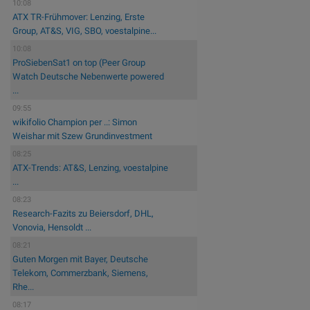
10:08
ATX TR-Frühmover: Lenzing, Erste
Group, AT&S, VIG, SBO, voestalpine...
10:08
ProSiebenSat1 on top (Peer Group
Watch Deutsche Nebenwerte powered
...
09:55
wikifolio Champion per ..: Simon
Weishar mit Szew Grundinvestment
08:25
ATX-Trends: AT&S, Lenzing, voestalpine
...
08:23
Research-Fazits zu Beiersdorf, DHL,
Vonovia, Hensoldt ...
08:21
Guten Morgen mit Bayer, Deutsche
Telekom, Commerzbank, Siemens,
Rhe...
08:17