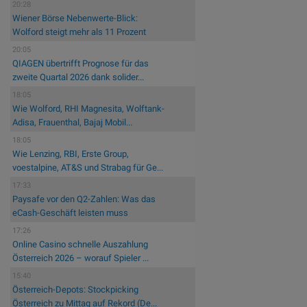
20:28
Wiener Börse Nebenwerte-Blick:
Wolford steigt mehr als 11 Prozent
20:05
QIAGEN übertrifft Prognose für das
zweite Quartal 2026 dank solider...
18:05
Wie Wolford, RHI Magnesita, Wolftank-
Adisa, Frauenthal, Bajaj Mobil...
18:05
Wie Lenzing, RBI, Erste Group,
voestalpine, AT&S und Strabag für Ge...
17:33
Paysafe vor den Q2-Zahlen: Was das
eCash-Geschäft leisten muss
17:26
Online Casino schnelle Auszahlung
Österreich 2026 – worauf Spieler ...
15:40
Österreich-Depots: Stockpicking
Österreich zu Mittag auf Rekord (De...