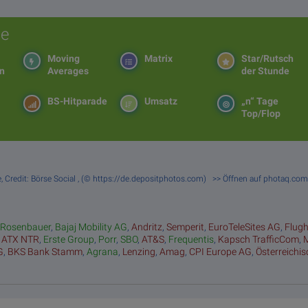
e
Moving
Matrix
Star/Rutsch
en
Averages
der Stunde
BS-Hitparade
Umsatz
„n“ Tage
Top/Flop
lle, Credit: Börse Social , (© https://de.depositphotos.com) >> Öffnen auf photaq.co
:
Rosenbauer
,
Bajaj Mobility AG
,
Andritz
,
Semperit
,
EuroTeleSites AG
,
Flug
,
ATX NTR
,
Erste Group
,
Porr
,
SBO
,
AT&S
,
Frequentis
,
Kapsch TrafficCom
,
G
,
BKS Bank Stamm
,
Agrana
,
Lenzing
,
Amag
,
CPI Europe AG
,
Österreichi