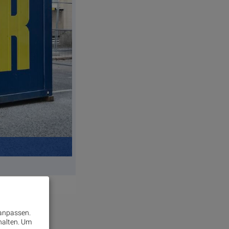
 anpassen.
halten.
Um