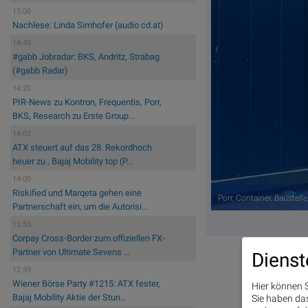
15:00
Nachlese: Linda Simhofer (audio cd.at)
14:40
#gabb Jobradar: BKS, Andritz, Strabag
(#gabb Radar)
14:20
PIR-News zu Kontron, Frequentis, Porr,
BKS, Research zu Erste Group...
14:02
ATX steuert auf das 28. Rekordhoch
heuer zu , Bajaj Mobility top (P...
14:00
Riskified und Marqeta gehen eine
Porr, Container, Baustell
Partnerschaft ein, um die Autorisi...
13:55
Corpay Cross-Border zum offiziellen FX-
Partner von Ultimate Sevens ...
Dienst
12:59
Wiener Börse Party #1215: ATX fester,
Hier können S
Bajaj Mobility Aktie der Stun...
Sie haben das 