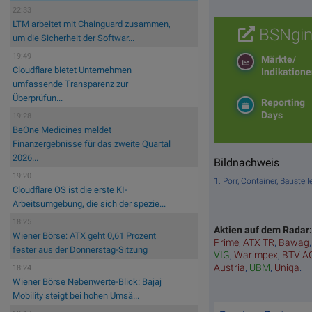
22:33
LTM arbeitet mit Chainguard zusammen,
BSNgin
um die Sicherheit der Softwar...
19:49
Märkte/
Cloudflare bietet Unternehmen
Indikation
umfassende Transparenz zur
Überprüfun...
Reporting
Days
19:28
BeOne Medicines meldet
Finanzergebnisse für das zweite Quartal
2026...
Bildnachweis
19:20
1. Porr, Container, Bauste
Cloudflare OS ist die erste KI-
Arbeitsumgebung, die sich der spezie...
18:25
Aktien auf dem Radar
Wiener Börse: ATX geht 0,61 Prozent
Prime
,
ATX TR
,
Bawag
fester aus der Donnerstag-Sitzung
VIG
,
Warimpex
,
BTV A
Austria
,
UBM
,
Uniqa
.
18:24
Wiener Börse Nebenwerte-Blick: Bajaj
Mobility steigt bei hohen Umsä...