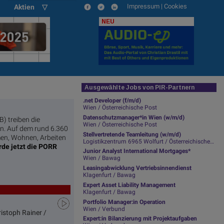
Impressum
|
Cookies
Aktien ▽
NEU
Ausgewählte Jobs von PIR-Partnern
.net Developer (f/m/d)
Wien / Österreichische Post
Datenschutzmanager*in Wien (w/m/d)
) treiben die
Wien / Österreichische Post
an. Auf dem rund 6.360
Stellvertretende Teamleitung (w/m/d)
en, Wohnen, Arbeiten
Logistikzentrum 6965 Wolfurt / Österreichische Post
rde jetzt die PORR
Junior Analyst International Mortgages*
Wien / Bawag
Leasingabwicklung Vertriebsinnendienst
Klagenfurt / Bawag
Expert Asset Liability Management
Klagenfurt / Bawag
Portfolio Manager:in Operation
Wien / Verbund
istoph Rainer /
Expert:in Bilanzierung mit Projektaufgaben