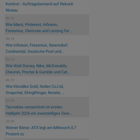
Kontron - Auftragsbestand auf Rekord-
Niveau
06:15
Wie Manz, Pinterest, Infineon,
Fresenius, Glencore und Lenzing für ...
06:15
Wie Infineon, Fresenius, Beiersdorf,
Continental, Deutsche Post und...
06:15
Wie Walt Disney, Nike, McDonalds,
Chevron, Procter & Gamble und Cat...
06:15
Wie Klondike Gold, Ibiden Co.Ltd,
Snapchat, ElringKlinger, Noratis ...
22:59
Tecnotree verzeichnet im ersten
Halbjahr 2026 ein zweistelliges Gew...
20:29
Wiener Börse: ATX legt am Mittwoch 0,7
Prozent zu