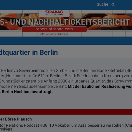
Suche
tquartier in Berlin
e Berlinovo Gewerbeimmobilien GmbH und die Berliner Bäder-Betriebe (BBB
ts „Holzmarktstraße 51“ im Berliner Bezirk Friedrichshain-Kreuzberg vor
rundstück entsteht bis Anfang 2030 ein urbanes Quartier, das Schwimm
 modernen Gebäudeensemble vereint.
Mit der baulichen Realisierung wu
Berlin Hochbau beauftragt.
ner Börse Plausch
stor Relations Podcast #38: 10 Vokabel, um Asta besser zu verstehen (Chr
inkler)