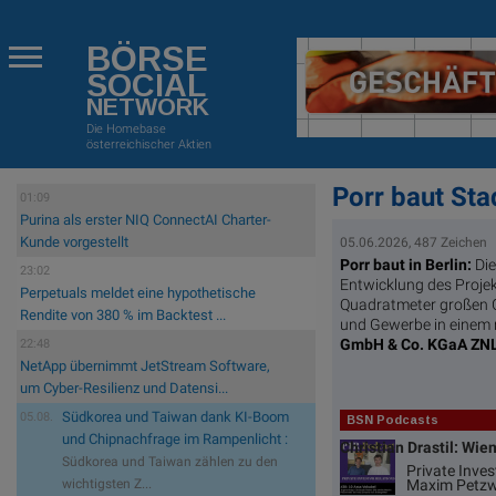
BÖRSE
SOCIAL
NETWORK
Die Homebase
österreichischer Aktien
Porr baut Stad
01:09
Purina als erster NIQ ConnectAI Charter-
Kunde vorgestellt
05.06.2026, 487 Zeichen
Porr baut in Berlin:
Di
23:02
Entwicklung des Projek
Perpetuals meldet eine hypothetische
Quadratmeter großen G
Rendite von 380 % im Backtest ...
und Gewerbe in einem
GmbH & Co. KGaA ZNL 
22:48
NetApp übernimmt JetStream Software,
um Cyber-Resilienz und Datensi...
Südkorea und Taiwan dank KI-Boom
05.08.
BSN Podcasts
und Chipnachfrage im Rampenlicht :
Christian Drastil: Wie
Südkorea und Taiwan zählen zu den
Private Inve
Maxim Petzw
wichtigsten Z...