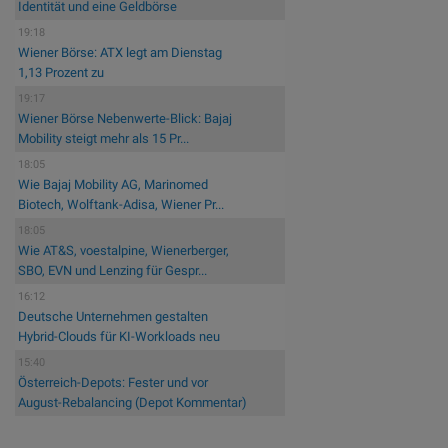
Identität und eine Geldbörse
19:18
Wiener Börse: ATX legt am Dienstag
1,13 Prozent zu
19:17
Wiener Börse Nebenwerte-Blick: Bajaj
Mobility steigt mehr als 15 Pr...
18:05
Wie Bajaj Mobility AG, Marinomed
Biotech, Wolftank-Adisa, Wiener Pr...
18:05
Wie AT&S, voestalpine, Wienerberger,
SBO, EVN und Lenzing für Gespr...
16:12
Deutsche Unternehmen gestalten
Hybrid-Clouds für KI-Workloads neu
15:40
Österreich-Depots: Fester und vor
August-Rebalancing (Depot Kommentar)