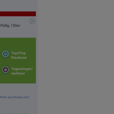
fällig, 150er-
Top/Flop
Diashows
Tagessieger/
verlierer
Öffnen auf photaq.com