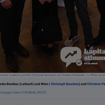
ombac (Laibach) und Wien (Christoph Boschan) und Christine Petzwinkler >> Öffnen auf 
arko Bombac (Laibach) und Wien (
Christoph Boschan
) und
Christine P
om/page/index/4185#bild_99232