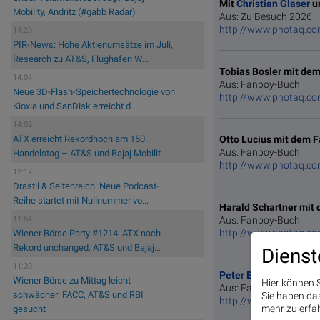
Mit
Christian Glaser
un
Mobility, Andritz (#gabb Radar)
Aus: Zu Besuch 2026
http://www.photaq.c
14:20
PIR-News: Hohe Aktienumsätze im Juli,
Research zu AT&S, Flughafen W...
Tobias Bosler mit de
14:04
Aus: Fanboy-Buch
Neue 3D-Flash-Speichertechnologie von
http://www.photaq.c
Kioxia und SanDisk erreicht d...
14:02
Otto Lucius mit dem 
ATX erreicht Rekordhoch am 150.
Aus: Fanboy-Buch
Handelstag – AT&S und Bajaj Mobilit...
http://www.photaq.c
12:17
Drastil & Seltenreich: Neue Podcast-
Reihe startet mit Nullnummer vo...
Harald Schartner mit
Aus: Fanboy-Buch
11:54
http://www.photaq.c
Wiener Börse Party #1214: ATX nach
Rekord unchanged, AT&S und Bajaj...
Dienst
11:30
Peter Brezinschek
mit
Wiener Börse zu Mittag leicht
Hier können S
Aus: Fanboy-Buch
schwächer: FACC, AT&S und RBI
Sie haben das 
http://www.photaq.c
mehr zu erfah
gesucht