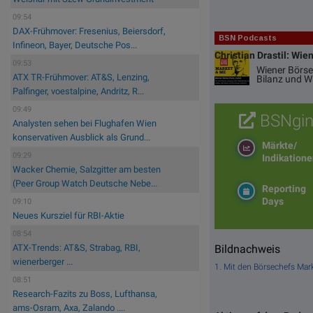
09:54
DAX-Frühmover: Fresenius, Beiersdorf,
BSN Podcasts
Infineon, Bayer, Deutsche Pos...
Christian Drastil: Wie
09:53
Wiener Börse
ATX TR-Frühmover: AT&S, Lenzing,
Bilanz und 
Palfinger, voestalpine, Andritz, R...
09:49
BSNgin
Analysten sehen bei Flughafen Wien
konservativen Ausblick als Grund...
Märkte/
09:29
Indikation
Wacker Chemie, Salzgitter am besten
(Peer Group Watch Deutsche Nebe...
Reporting
Days
09:10
Neues Kursziel für RBI-Aktie
08:54
Bildnachweis
ATX-Trends: AT&S, Strabag, RBI,
wienerberger ...
1. Mit den Börsechefs Ma
08:51
Research-Fazits zu Boss, Lufthansa,
ams-Osram, Axa, Zalando ....