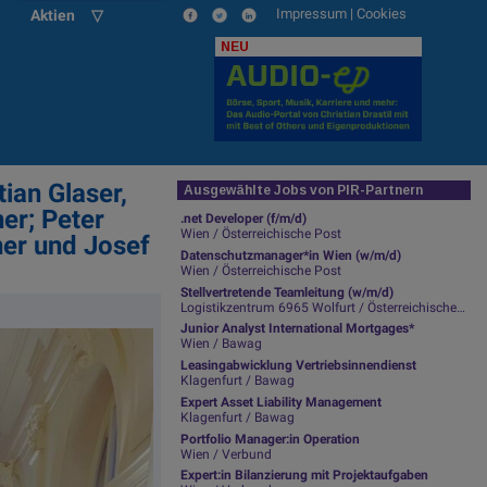
Impressum
|
Cookies
Aktien ▽
NEU
ian Glaser,
Ausgewählte Jobs von PIR-Partnern
er; Peter
.net Developer (f/m/d)
Wien / Österreichische Post
ner und Josef
Datenschutzmanager*in Wien (w/m/d)
Wien / Österreichische Post
Stellvertretende Teamleitung (w/m/d)
Logistikzentrum 6965 Wolfurt / Österreichische Post
Junior Analyst International Mortgages*
Wien / Bawag
Leasingabwicklung Vertriebsinnendienst
Klagenfurt / Bawag
Expert Asset Liability Management
Klagenfurt / Bawag
Portfolio Manager:in Operation
Wien / Verbund
Expert:in Bilanzierung mit Projektaufgaben