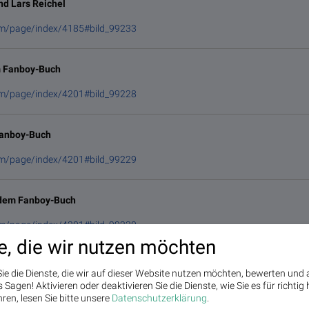
d Lars Reichel
om/page/index/4185#bild_99233
m Fanboy-Buch
om/page/index/4201#bild_99228
Fanboy-Buch
om/page/index/4201#bild_99229
 dem Fanboy-Buch
om/page/index/4201#bild_99230
e, die wir nutzen möchten
 dem Fanboy-Buch
ie die Dienste, die wir auf dieser Website nutzen möchten, bewerten und
Sagen! Aktivieren oder deaktivieren Sie die Dienste, wie Sie es für richtig 
om/page/index/4201#bild_99231
ren, lesen Sie bitte unsere
Datenschutzerklärung
.