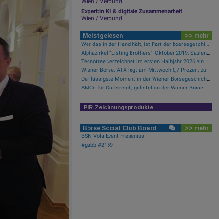
Wien / Verbund
Expert:in KI & digitale Zusammenarbeit
Wien / Verbund
Meistgelesen
>> mehr
Wer das in der Hand hält, ist Part der boersegeschichte.at
Alphazirkel "Listing Brothers", Oktober 2019, Säulenhalle Wiener Börse
Tecnotree verzeichnet im ersten Halbjahr 2026 ein zweistelliges Gewinnwachstum und eine beschleunigte Einführungsdynamik
Wiener Börse: ATX legt am Mittwoch 0,7 Prozent zu
Der lässigste Moment in der Wiener Börsegeschichte
AMCs für Österreich, gelistet an der Wiener Börse
PIR-Zeichnungsprodukte
Börse Social Club Board
>> mehr
BSN Vola-Event Fresenius
#gabb #2159