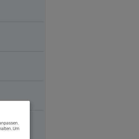
 anpassen.
halten.
Um