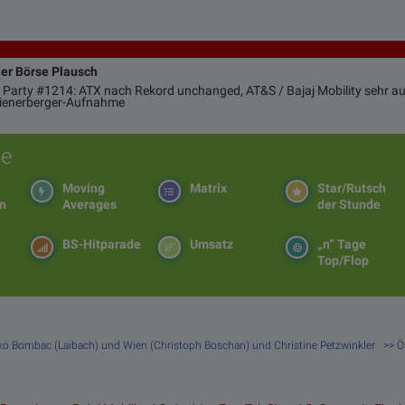
ner Börse Plausch
 Party #1214: ATX nach Rekord unchanged, AT&S / Bajaj Mobility sehr auf
Wienerberger-Aufnahme
e
Moving
Matrix
Star/Rutsch
en
Averages
der Stunde
BS-Hitparade
Umsatz
„n“ Tage
Top/Flop
rko Bombac (Laibach) und Wien (Christoph Boschan) und Christine Petzwinkler >> 