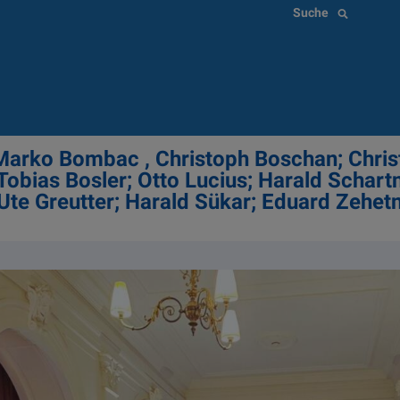
Suche
Marko Bombac , Christoph Boschan; Christ
 Tobias Bosler; Otto Lucius; Harald Schartn
Ute Greutter; Harald Sükar; Eduard Zehet