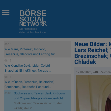
BÖRSE
SOCIAL
NETWORK
Die Homebase
österreichischer Aktien
Neue Bilder: 
06:15
Lars Reichel;
Wie Manz, Pinterest, Infineon,
Fresenius, Glencore und Lenzing für ...
Brezinschek; 
Chladek
06:15
Wie Klondike Gold, Ibiden Co.Ltd,
Snapchat, ElringKlinger, Noratis ...
12.06.2026, 2489 Zeichen
06:15
Wie Infineon, Fresenius, Beiersdorf,
Continental, Deutsche Post und...
Südkorea und Taiwan dank KI-Boom
05.08.
und Chipnachfrage im Rampenlicht :
Südkorea und Taiwan zählen zu den
wichtigsten Z...