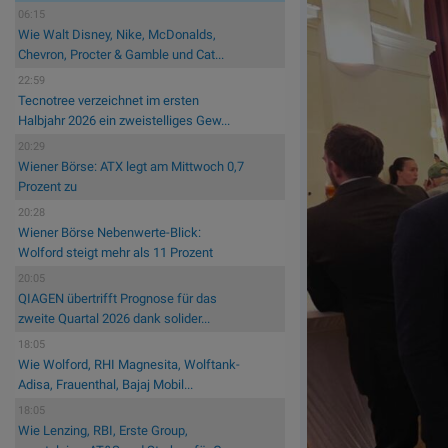
06:15
Wie Walt Disney, Nike, McDonalds,
Chevron, Procter & Gamble und Cat...
22:59
Tecnotree verzeichnet im ersten
Halbjahr 2026 ein zweistelliges Gew...
20:29
Wiener Börse: ATX legt am Mittwoch 0,7
Prozent zu
20:28
Wiener Börse Nebenwerte-Blick:
Wolford steigt mehr als 11 Prozent
20:05
QIAGEN übertrifft Prognose für das
zweite Quartal 2026 dank solider...
18:05
Wie Wolford, RHI Magnesita, Wolftank-
Adisa, Frauenthal, Bajaj Mobil...
18:05
Wie Lenzing, RBI, Erste Group,