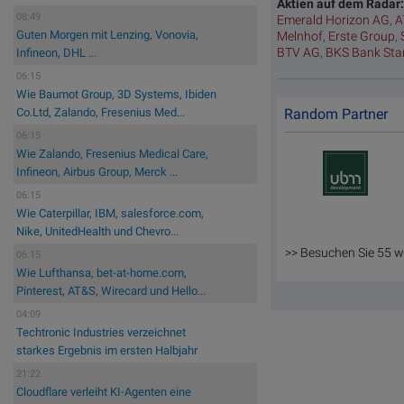
Aktien auf dem Radar
08:49
Emerald Horizon AG
,
A
Guten Morgen mit Lenzing, Vonovia,
Melnhof
,
Erste Group
,
BTV AG
,
BKS Bank St
Infineon, DHL ...
06:15
Wie Baumot Group, 3D Systems, Ibiden
Random Partner
Co.Ltd, Zalando, Fresenius Med...
06:15
Wie Zalando, Fresenius Medical Care,
Infineon, Airbus Group, Merck ...
06:15
Wie Caterpillar, IBM, salesforce.com,
Nike, UnitedHealth und Chevro...
>> Besuchen Sie 55 w
06:15
Wie Lufthansa, bet-at-home.com,
Pinterest, AT&S, Wirecard und Hello...
04:09
Techtronic Industries verzeichnet
starkes Ergebnis im ersten Halbjahr
21:22
Cloudflare verleiht KI-Agenten eine