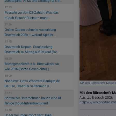
voestalpine, AT&S und Strabag für Ge...
17:33
Paysafe vor den Q2-Zahlen: Was das
eCash-Geschäft leisten muss
17:26
Online Casino schnelle Auszahlung
Österreich 2026 – worauf Spieler ...
15:40
Österreich-Depots: Stockpicking
Österreich zu Mittag auf Rekord (De...
15:20
Börsegeschichte 5.8.: Bitte wieder so
wie 2016 (Börse Geschichte) (...
15:00
Nachlese: Hans Wanovits Barrique de
Mit den Börsechefs Marko B
Beurse, Drastil & Seltenreich s...
Mit den Börsechefs M
14:44
Aus: Zu Besuch 2026
Schweizer Unternehmen bauen eine KI-
http://www.photaq.c
fähige Cloud-Infrastruktur auf
14:40
Unser Volumensrobot sagt: Bajaj