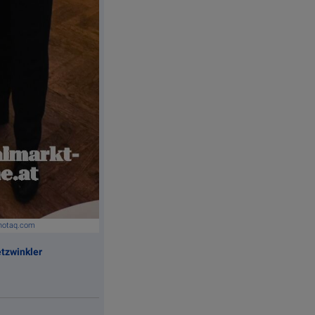
photaq.com
etzwinkler