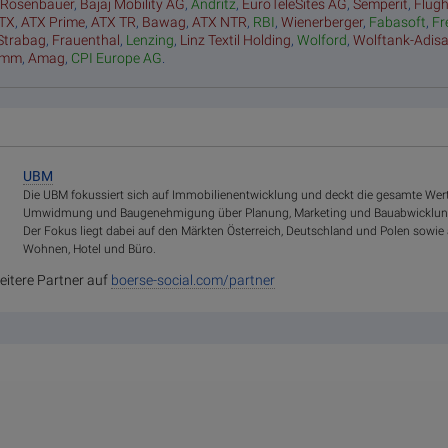
:
Rosenbauer
,
Bajaj Mobility AG
,
Andritz
,
EuroTeleSites AG
,
Semperit
,
Flug
TX
,
ATX Prime
,
ATX TR
,
Bawag
,
ATX NTR
,
RBI
,
Wienerberger
,
Fabasoft
,
Fr
Strabag
,
Frauenthal
,
Lenzing
,
Linz Textil Holding
,
Wolford
,
Wolftank-Adis
amm
,
Amag
,
CPI Europe AG
.
UBM
Die UBM fokussiert sich auf Immobilienentwicklung und deckt die gesamte We
Umwidmung und Baugenehmigung über Planung, Marketing und Bauabwicklung
Der Fokus liegt dabei auf den Märkten Österreich, Deutschland und Polen sowie
Wohnen, Hotel und Büro.
eitere Partner auf
boerse-social.com/partner