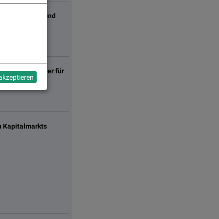
utique für IR- und
d Sparringpartner für
 akzeptieren
n Kapitalmarkts
n