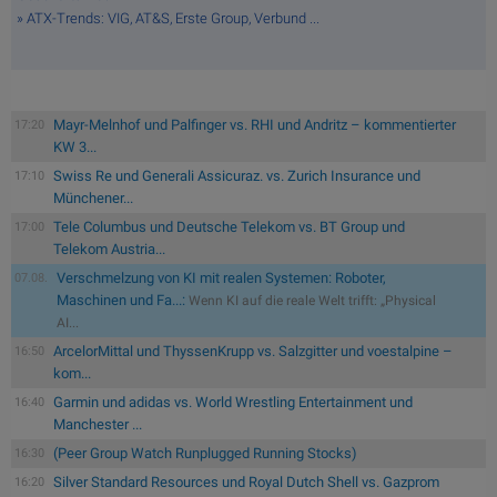
» ATX-Trends: VIG, AT&S, Erste Group, Verbund ...
Mayr-Melnhof und Palfinger vs. RHI und Andritz – kommentierter
17:20
KW 3...
Swiss Re und Generali Assicuraz. vs. Zurich Insurance und
17:10
Münchener...
Tele Columbus und Deutsche Telekom vs. BT Group und
17:00
Telekom Austria...
Verschmelzung von KI mit realen Systemen: Roboter,
07.08.
Maschinen und Fa...:
Wenn KI auf die reale Welt trifft: „Physical
AI...
ArcelorMittal und ThyssenKrupp vs. Salzgitter und voestalpine –
16:50
kom...
Garmin und adidas vs. World Wrestling Entertainment und
16:40
Manchester ...
(Peer Group Watch Runplugged Running Stocks)
16:30
Silver Standard Resources und Royal Dutch Shell vs. Gazprom
16:20