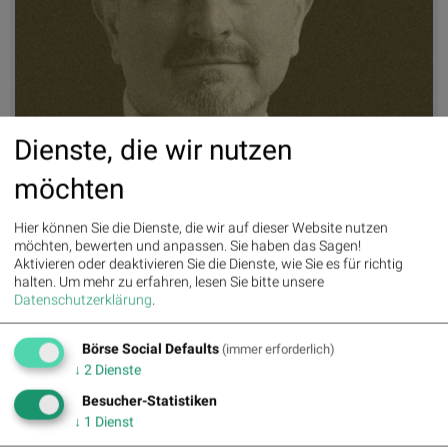
Dienste, die wir nutzen
möchten
Hier können Sie die Dienste, die wir auf dieser Website nutzen
möchten, bewerten und anpassen. Sie haben das Sagen!
Aktivieren oder deaktivieren Sie die Dienste, wie Sie es für richtig
https://open.spotify.com/episode/7wfYCXtAzmgXKFm41GMj2t
halten.
Um mehr zu erfahren, lesen Sie bitte unsere
Börsepeople im Podcast S25/03: Gerald Reischl -
Datenschutzerklärung
.
Gerald Reischl ist als Vice President Corporate Communications
für die weltweite Unternehmenskommunikation der AT&S
verantwortlich. AT&S ist an der Wiener Börse seit eineinhalb
Börse Social Defaults
(immer erforderlich)
Jahren in einer eigenen Liga unterwegs, dies im positivsten Sinne
↓
2
Dienste
in puncto Performance und Anstieg Handelsvolumen, aber
darum geht es heuer weniger. Wir reden über Geralds Start als
Besucher-Statistiken
Journalist, über den Semmering-Basistunnel, die Lauda Air, die
↓
1
Dienst
Presse, den Kurier. Gerald hat 16 Fachbücher verfasst, war im
Grunde immer seiner Zeit voraus, was Technologien betrifft und