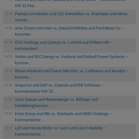
KW 32 Pee...
Patrizia Immobilien und LEG Immobilien vs. Warimpex und Athos
14:30
Immob...
ams-Osram und Intel vs. GlaxoSmithKline und Ford Motor Co. –
14:20
kommen...
GVC Holdings und Century vs. Lotto24 und William Hill –
14:10
kommentiert...
Verbio und SFC Energy vs. Verbund und Ballard Power Systems –
14:00
komme...
Rhoen-Klinikum und Suess Microtec vs. Lufthansa und Aurubis –
13:50
komme...
Snapchat und SAP vs. Zalando und RIB Software –
13:40
kommentierter KW 32...
Saint Gobain und Wienerberger vs. Bilfinger und
13:30
HeidelbergCement – ...
Erste Group und RBI vs. Sberbank und HSBC Holdings –
13:20
kommentierter ...
Lyft und Honda Motor vs. Leoni und Lion E-Mobility –
13:10
kommentierter ...