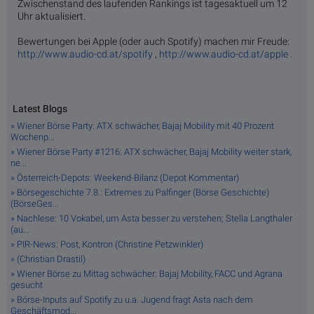
Zwischenstand des laufenden Rankings ist tagesaktuell um 12
Uhr aktualisiert.
Bewertungen bei Apple (oder auch Spotify) machen mir Freude:
http://www.audio-cd.at/spotify
,
http://www.audio-cd.at/apple
.
Latest Blogs
» Wiener Börse Party: ATX schwächer, Bajaj Mobility mit 40 Prozent
Wochenp...
» Wiener Börse Party #1216: ATX schwächer, Bajaj Mobility weiter stark,
ne...
» Österreich-Depots: Weekend-Bilanz (Depot Kommentar)
» Börsegeschichte 7.8.: Extremes zu Palfinger (Börse Geschichte)
(BörseGes...
» Nachlese: 10 Vokabel, um Asta besser zu verstehen; Stella Langthaler
(au...
» PIR-News: Post, Kontron (Christine Petzwinkler)
» (Christian Drastil)
» Wiener Börse zu Mittag schwächer: Bajaj Mobility, FACC und Agrana
gesucht
» Börse-Inputs auf Spotify zu u.a. Jugend fragt Asta nach dem
Geschäftsmod...