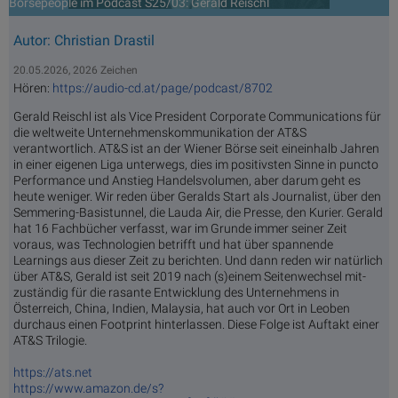
Börsepeople im Podcast S25/03: Gerald Reischl
Autor: Christian Drastil
20.05.2026, 2026 Zeichen
Hören:
https://audio-cd.at/page/podcast/8702
Gerald Reischl ist als Vice President Corporate Communications für
die weltweite Unternehmenskommunikation der AT&S
verantwortlich. AT&S ist an der Wiener Börse seit eineinhalb Jahren
in einer eigenen Liga unterwegs, dies im positivsten Sinne in puncto
Performance und Anstieg Handelsvolumen, aber darum geht es
heute weniger. Wir reden über Geralds Start als Journalist, über den
Semmering-Basistunnel, die Lauda Air, die Presse, den Kurier. Gerald
hat 16 Fachbücher verfasst, war im Grunde immer seiner Zeit
voraus, was Technologien betrifft und hat über spannende
Learnings aus dieser Zeit zu berichten. Und dann reden wir natürlich
über AT&S, Gerald ist seit 2019 nach (s)einem Seitenwechsel mit-
zuständig für die rasante Entwicklung des Unternehmens in
Österreich, China, Indien, Malaysia, hat auch vor Ort in Leoben
durchaus einen Footprint hinterlassen. Diese Folge ist Auftakt einer
AT&S Trilogie.
https://ats.net
https://www.amazon.de/s?