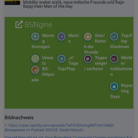
Mobility weiter stark, neue indische Freunde und Rajiv
Bajaj mein Man of the Day
BSNgine
Movin
Matri
Star/
Top/F
g
x
Rutsc
lop
Averages
h der
Diashows
Stunde
Umsa
„n“
Tages
Märkt
tz
Tage
sieger
e/
BS-
Top/Flop
/ verlierer
Indikatione
Hitpar
n
ade
Repor
ting
Days
Bildnachweis
1. https://open.spotify.com/episode/7wfYCXtAzmgXKFm41GMj2t
Börsepeople im Podcast S25/03: Gerald Reischl -
Gerald Reischl ist als Vice President Corporate Communications für