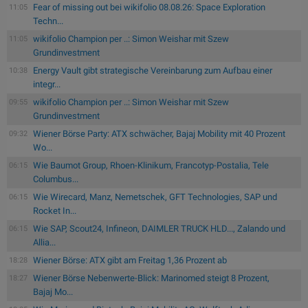
Fear of missing out bei wikifolio 08.08.26: Space Exploration
11:05
Techn...
wikifolio Champion per ..: Simon Weishar mit Szew
11:05
Grundinvestment
Energy Vault gibt strategische Vereinbarung zum Aufbau einer
10:38
integr...
wikifolio Champion per ..: Simon Weishar mit Szew
09:55
Grundinvestment
Wiener Börse Party: ATX schwächer, Bajaj Mobility mit 40 Prozent
09:32
Wo...
Wie Baumot Group, Rhoen-Klinikum, Francotyp-Postalia, Tele
06:15
Columbus...
Wie Wirecard, Manz, Nemetschek, GFT Technologies, SAP und
06:15
Rocket In...
Wie SAP, Scout24, Infineon, DAIMLER TRUCK HLD..., Zalando und
06:15
Allia...
Wiener Börse: ATX gibt am Freitag 1,36 Prozent ab
18:28
Wiener Börse Nebenwerte-Blick: Marinomed steigt 8 Prozent,
18:27
Bajaj Mo...