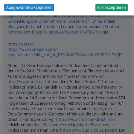
hat über spannende Learnings aus dieser Zeit zu berichten. Und
Ausgewählte akzeptieren
Alle akzeptieren
dann reden wir natürlich über AT&S, Gerald ist seit 2019 nach
(s)einem Seitenwechsel mit-zuständig für die rasante
Entwicklung des Unternehmens in Österreich, China, Indien,
Malaysia, hat auch vor Ort in Leoben durchaus einen Footprint
hinterlassen. Diese Folge ist Auftakt einer AT&S Trilogie.
https://ats.net
https://www.amazon.de/s?
k=gerald+reischl&__mk_de_DE=ÅMÅŽÕÑ&crid=2ZXRDHIFYQEIL
About: Die Serie Börsepeople des Podcasters Christian Drastil,
der im Q4/24 in Frankfurt als "Finfluencer & Finanznetworker #1
Austria" ausgezeichnet wurde, findet im Rahmen von
http://www.audio-cd.at
und dem Podcast "Audio-CD.at Indie
Podcasts" statt. Es handelt sich dabei um typische Personality-
und Werdegang-Gespräche. Die Anniversary Season 25 wird
nach davor 24 Seasons mit fixen Presentern und insgesamt 574
Folgen (seit 2022 jeden Montag, Mittwoch und Freitag) nun für
eine Freestyle-Phase ohne fixe Sendetermine sorgen, die bis
Ende Sommer dauert. Als Nebeneffekt soll die Logistik rund um
Drastils Fanboy-Buch, vgl.
http://www.christian-drastil.com
,
erleichtert werden. Welcher der meistgehörte Börsepeople
Podcast ist, sieht man unter
http://www.audio-cd.at/people.
Der