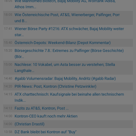
Wie Marinomed Biotech, Bajaj Mobility AG, Wolftank-Adisa,
18:05
Athos Imm...
Wie Österreichische Post, AT&S, Wienerberger, Palfinger, Porr
18:05
und B...
Wiener Börse Party #1216: ATX schwächer, Bajaj Mobility weiter
17:41
star...
Österreich-Depots: Weekend-Bilanz (Depot Kommentar)
15:40
Börsegeschichte 7.8.: Extremes zu Palfinger (Börse Geschichte)
15:20
(Bör...
Nachlese: 10 Vokabel, um Asta besser zu verstehen; Stella
15:00
Langthale...
#gabb Volumensradar: Bajaj Mobility, Andritz (#gabb Radar)
14:40
PIR-News: Post, Kontron (Christine Petzwinkler)
14:20
ATX charttechnisch: Kaufsignale bei beinahe allen technischem
14:15
Indik...
Fazits zu AT&S, Kontron, Post ...
14:12
Kontron-CEO kauft noch mehr Aktien
14:00
(Christian Drastil)
14:00
DZ Bank bleibt bei Kontron auf "Buy"
13:58