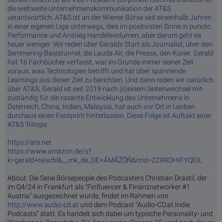
die weltweite Unternehmenskommunikation der AT&S
verantwortlich. AT&S ist an der Wiener Börse seit eineinhalb Jahren
in einer eigenen Liga unterwegs, dies im positivsten Sinne in puncto
Performance und Anstieg Handelsvolumen, aber darum geht es
heuer weniger. Wir reden über Geralds Start als Journalist, über den
Semmering-Basistunnel, die Lauda Air, die Presse, den Kurier. Gerald
hat 16 Fachbücher verfasst, war im Grunde immer seiner Zeit
voraus, was Technologien betrifft und hat über spannende
Learnings aus dieser Zeit zu berichten. Und dann reden wir natürlich
über AT&S, Gerald ist seit 2019 nach (s)einem Seitenwechsel mit-
zuständig für die rasante Entwicklung des Unternehmens in
Österreich, China, Indien, Malaysia, hat auch vor Ort in Leoben
durchaus einen Footprint hinterlassen. Diese Folge ist Auftakt einer
AT&S Trilogie.
https://ats.net
https://www.amazon.de/s?
k=gerald+reischl&__mk_de_DE=ÅMÅŽÕÑ&crid=2ZXRDHIFYQEIL
About: Die Serie Börsepeople des Podcasters Christian Drastil, der
im Q4/24 in Frankfurt als "Finfluencer & Finanznetworker #1
Austria" ausgezeichnet wurde, findet im Rahmen von
http://www.audio-cd.at
und dem Podcast "Audio-CD.at Indie
Podcasts" statt. Es handelt sich dabei um typische Personality- und