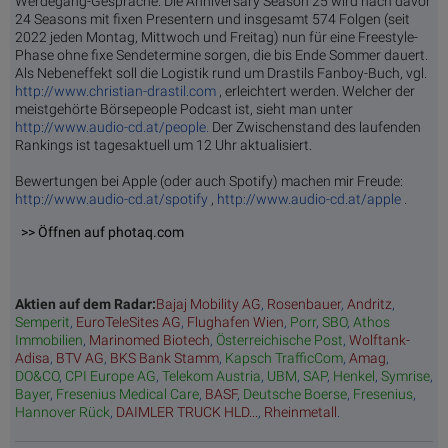
Werdegang-Gespräche. Die Anniversary Season 25 wird nach davor
24 Seasons mit fixen Presentern und insgesamt 574 Folgen (seit
2022 jeden Montag, Mittwoch und Freitag) nun für eine Freestyle-
Phase ohne fixe Sendetermine sorgen, die bis Ende Sommer dauert.
Als Nebeneffekt soll die Logistik rund um Drastils Fanboy-Buch, vgl.
http://www.christian-drastil.com
, erleichtert werden. Welcher der
meistgehörte Börsepeople Podcast ist, sieht man unter
http://www.audio-cd.at/people.
Der Zwischenstand des laufenden
Rankings ist tagesaktuell um 12 Uhr aktualisiert.
Bewertungen bei Apple (oder auch Spotify) machen mir Freude:
http://www.audio-cd.at/spotify
,
http://www.audio-cd.at/apple
.
>> Öffnen auf photaq.com
Aktien auf dem Radar:
Bajaj Mobility AG
,
Rosenbauer
,
Andritz
,
Semperit
,
EuroTeleSites AG
,
Flughafen Wien
,
Porr
,
SBO
,
Athos
Immobilien
,
Marinomed Biotech
,
Österreichische Post
,
Wolftank-
Adisa
,
BTV AG
,
BKS Bank Stamm
,
Kapsch TrafficCom
,
Amag
,
DO&CO
,
CPI Europe AG
,
Telekom Austria
,
UBM
,
SAP
,
Henkel
,
Symrise
,
Bayer
,
Fresenius Medical Care
,
BASF
,
Deutsche Boerse
,
Fresenius
,
Hannover Rück
,
DAIMLER TRUCK HLD...
,
Rheinmetall
.