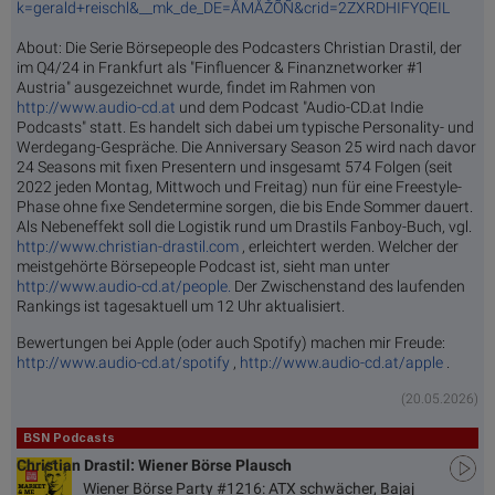
k=gerald+reischl&__mk_de_DE=ÅMÅŽÕÑ&crid=2ZXRDHIFYQEIL
About: Die Serie Börsepeople des Podcasters Christian Drastil, der
im Q4/24 in Frankfurt als "Finfluencer & Finanznetworker #1
Austria" ausgezeichnet wurde, findet im Rahmen von
http://www.audio-cd.at
und dem Podcast "Audio-CD.at Indie
Podcasts" statt. Es handelt sich dabei um typische Personality- und
Werdegang-Gespräche. Die Anniversary Season 25 wird nach davor
24 Seasons mit fixen Presentern und insgesamt 574 Folgen (seit
2022 jeden Montag, Mittwoch und Freitag) nun für eine Freestyle-
Phase ohne fixe Sendetermine sorgen, die bis Ende Sommer dauert.
Als Nebeneffekt soll die Logistik rund um Drastils Fanboy-Buch, vgl.
http://www.christian-drastil.com
, erleichtert werden. Welcher der
meistgehörte Börsepeople Podcast ist, sieht man unter
http://www.audio-cd.at/people.
Der Zwischenstand des laufenden
Rankings ist tagesaktuell um 12 Uhr aktualisiert.
Bewertungen bei Apple (oder auch Spotify) machen mir Freude:
http://www.audio-cd.at/spotify
,
http://www.audio-cd.at/apple
.
(20.05.2026)
BSN Podcasts
Christian Drastil: Wiener Börse Plausch
Wiener Börse Party #1216: ATX schwächer, Bajaj