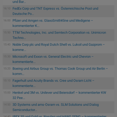
und Bar...
FedEx Corp und TNT Express vs. Österreichische Post und
16:10
Deutsche Po...
Pfizer und Amgen vs. GlaxoSmithKline und Medigene –
16:00
kommentierter K...
TTM Technologies, Inc. und Semtech Corporation vs. Unimicron
15:50
Techno...
Noble Corp plc und Royal Dutch Shell vs. Lukoil und Gazprom –
15:40
komme...
Microsoft und Exxon vs. General Electric und Chevron –
15:30
kommentierte...
Boeing und Airbus Group vs. Thomas Cook Group und Air Berlin –
15:20
komm...
Fagerhult und Acuity Brands vs. Cree und Osram Licht –
15:10
kommentierte...
Henkel und 3M vs. Unilever und Beiersdorf – kommentierter KW
15:00
32 Pee...
3D Systems und ams-Osram vs. SLM Solutions und Dialog
14:50
Semiconductor...
IBEX 35 und Gold vs. Nasdaq und HANG SENG – kommentierter
14:40