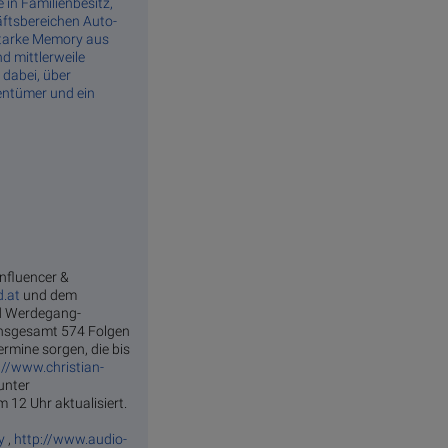
 Fa­mi­li­en­be­sitz,
fts­be­rei­chen­ Au­to­
 starke Memory aus
d mittlerweile
 dabei, über
gentümer und ein
influencer &
d.at
und dem
nd Werdegang-
 insgesamt 574 Folgen
rmine sorgen, die bis
://www.christian-
unter
 12 Uhr aktualisiert.
y
,
http://www.audio-