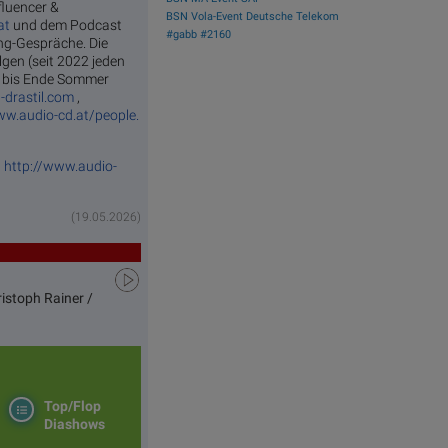
nfluencer &
BSN Vola-Event Deutsche Telekom
at
und dem Podcast
#gabb #2160
ang-Gespräche. Die
gen (seit 2022 jeden
ie bis Ende Sommer
-drastil.com
,
ww.audio-cd.at/people.
,
http://www.audio-
(19.05.2026)
istoph Rainer /
Top/Flop
Diashows