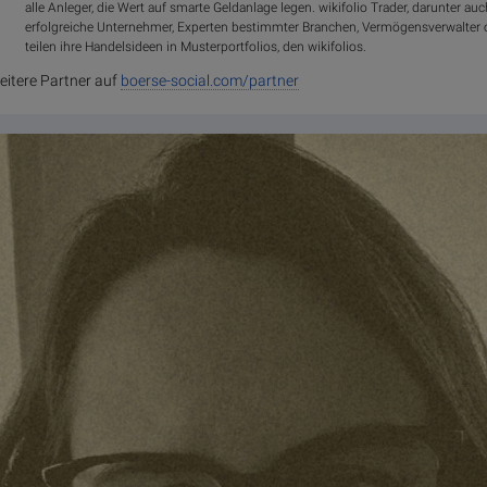
alle Anleger, die Wert auf smarte Geldanlage legen. wikifolio Trader, darunter auc
erfolgreiche Unternehmer, Experten bestimmter Branchen, Vermögensverwalter 
teilen ihre Handelsideen in Musterportfolios, den wikifolios.
eitere Partner auf
boerse-social.com/partner