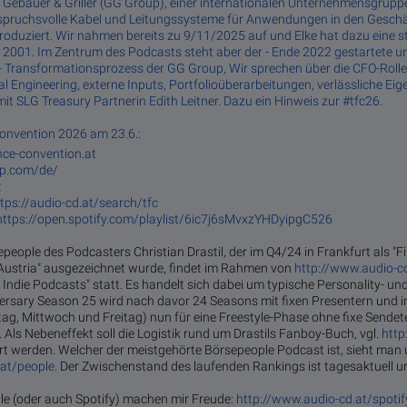
Gebauer & Griller (GG Group), einer in­ter­na­tio­na­len Un­ter­neh­mens­grup­pe in
spruchs­vol­le­ ­Ka­bel­ und­ Lei­tungs­sys­te­me ­für­ An­wen­dun­gen ­in­ den ­Ge­schä
e pro­du­ziert. Wir nahmen bereits zu 9/11/2025 auf und Elke hat dazu eine
t 2001. Im Zentrum des Podcasts steht aber der - Ende 2022 gestartete un
 - Transformationsprozess der GG Group, Wir sprechen über die CFO-Rolle
cial Engineering, externe Inputs, Portfolioüberarbeitungen, verlässliche Ei
mit SLG Treasury Partnerin Edith Leitner. Dazu ein Hinweis zur #tfc26.
onvention 2026 am 23.6.:
ance-convention.at
up.com/de/
t
tps://audio-cd.at/search/tfc
https://open.spotify.com/playlist/6ic7j6sMvxzYHDyipgC526
epeople des Podcasters Christian Drastil, der im Q4/24 in Frankfurt als "F
Austria" ausgezeichnet wurde, findet im Rahmen von
http://www.audio-c
 Indie Podcasts" statt. Es handelt sich dabei um typische Personality- u
ersary Season 25 wird nach davor 24 Seasons mit fixen Presentern und
ag, Mittwoch und Freitag) nun für eine Freestyle-Phase ohne fixe Sendete
Als Nebeneffekt soll die Logistik rund um Drastils Fanboy-Buch, vgl.
http
tert werden. Welcher der meistgehörte Börsepeople Podcast ist, sieht man 
at/people.
Der Zwischenstand des laufenden Rankings ist tagesaktuell um
e (oder auch Spotify) machen mir Freude:
http://www.audio-cd.at/spotif