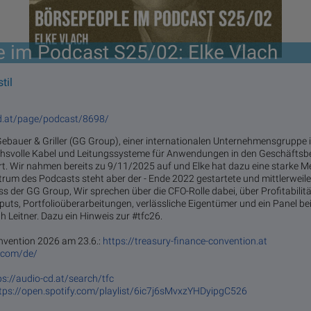
 im Podcast S25/02: Elke Vlach
til
cd.at/page/podcast/8698/
bauer & Griller (GG Group), einer in­ter­na­tio­na­len Un­ter­neh­mens­grup­pe in F
s­vol­le­ ­Ka­bel­ und­ Lei­tungs­sys­te­me ­für­ An­wen­dun­gen ­in­ den ­Ge­schäfts­be
ziert. Wir nahmen bereits zu 9/11/2025 auf und Elke hat dazu eine starke 
rum des Podcasts steht aber der - Ende 2022 gestartete und mittlerweile 
 der GG Group, Wir sprechen über die CFO-Rolle dabei, über Profitabilitä
nputs, Portfolioüberarbeitungen, verlässliche Eigentümer und ein Panel be
h Leitner. Dazu ein Hinweis zur #tfc26.
nvention 2026 am 23.6.:
https://treasury-finance-convention.at
.com/de/
ps://audio-cd.at/search/tfc
tps://open.spotify.com/playlist/6ic7j6sMvxzYHDyipgC526