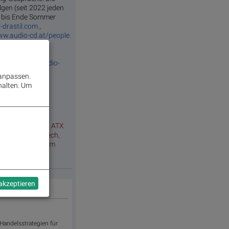
gen (seit 2022 jeden
ie bis Ende Sommer
-drastil.com
,
ww.audio-cd.at/people.
,
http://www.audio-
 anpassen.
halten.
Um
hafen Wien
,
ATX
,
ATX
Marinomed Biotech
,
sche Post
,
Telekom
 akzeptieren
 Handelsstrategien für