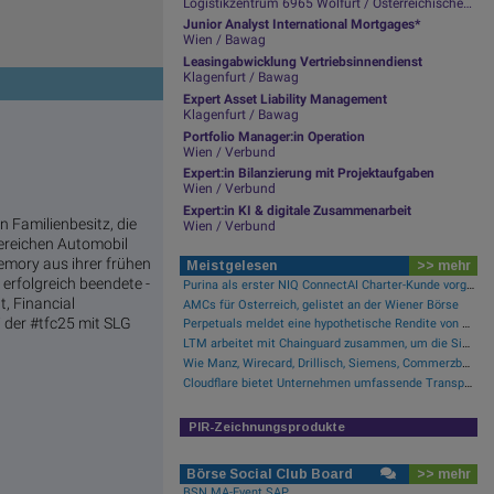
Logistikzentrum 6965 Wolfurt / Österreichische Post
Junior Analyst International Mortgages*
Wien / Bawag
Leasingabwicklung Vertriebsinnendienst
Klagenfurt / Bawag
Expert Asset Liability Management
Klagenfurt / Bawag
Portfolio Manager:in Operation
Wien / Verbund
Expert:in Bilanzierung mit Projektaufgaben
Wien / Verbund
Expert:in KI & digitale Zusammenarbeit
a­mi­li­en­be­sitz, die
Wien / Verbund
­rei­chen­ Au­to­mo­bil
Memory aus ihrer frühen
Meistgelesen
>> mehr
erfolgreich beendete -
Purina als erster NIQ ConnectAI Charter-Kunde vorgestellt
t, Financial
AMCs für Österreich, gelistet an der Wiener Börse
i der #tfc25 mit SLG
Perpetuals meldet eine hypothetische Rendite von 380 % im Backtest der KI-Engine, die die risikofreie Handelsplattform „UpsideOnly“ antreibt
LTM arbeitet mit Chainguard zusammen, um die Sicherheit der Software-Lieferkette durch BlueVerse™ RightLogic zu stärken
Wie Manz, Wirecard, Drillisch, Siemens, Commerzbank und FACC für Gesprächsstoff sorgten
Cloudflare bietet Unternehmen umfassende Transparenz zur Überprüfung und Analyse des KI-Einsatzes
PIR-Zeichnungsprodukte
Börse Social Club Board
>> mehr
BSN MA-Event SAP