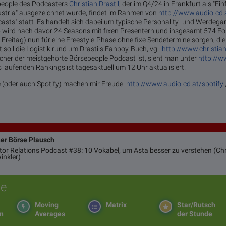
epeople des Podcasters
Christian Drastil
, der im Q4/24 in Frankfurt als "Fi
stria" ausgezeichnet wurde, findet im Rahmen von
http://www.audio-cd.
casts" statt. Es handelt sich dabei um typische Personality- und Werdeg
 wird nach davor 24 Seasons mit fixen Presentern und insgesamt 574 Fol
Freitag) nun für eine Freestyle-Phase ohne fixe Sendetermine sorgen, d
 soll die Logistik rund um Drastils Fanboy-Buch, vgl.
http://www.christian
lcher der meistgehörte Börsepeople Podcast ist, sieht man unter
http://w
laufenden Rankings ist tagesaktuell um 12 Uhr aktualisiert.
 (oder auch Spotify) machen mir Freude:
http://www.audio-cd.at/spotify
ner Börse Plausch
stor Relations Podcast #38: 10 Vokabel, um Asta besser zu verstehen (Chr
inkler)
e
Moving
Matrix
Star/Rutsch
en
Averages
der Stunde