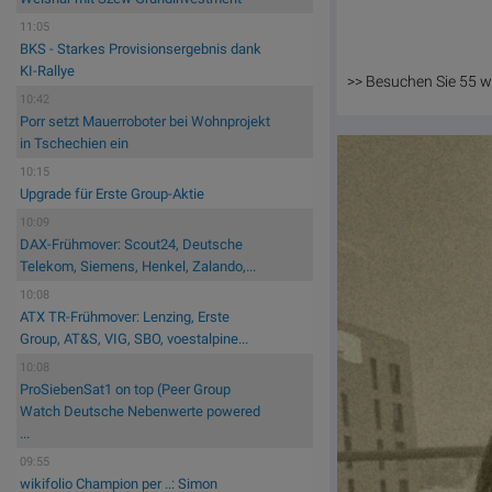
11:05
BKS - Starkes Provisionsergebnis dank
KI-Rallye
>> Besuchen Sie 55 w
10:42
Porr setzt Mauerroboter bei Wohnprojekt
in Tschechien ein
10:15
Upgrade für Erste Group-Aktie
10:09
DAX-Frühmover: Scout24, Deutsche
Telekom, Siemens, Henkel, Zalando,...
10:08
ATX TR-Frühmover: Lenzing, Erste
Group, AT&S, VIG, SBO, voestalpine...
10:08
ProSiebenSat1 on top (Peer Group
Watch Deutsche Nebenwerte powered
...
09:55
wikifolio Champion per ..: Simon