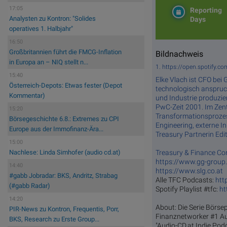
17:05
Reporting
Analysten zu Kontron: "Solides
Days
operatives 1. Halbjahr"
16:50
Großbritannien führt die FMCG-Inflation
Bildnachweis
in Europa an – NIQ stellt n...
1. https://open.spotify.
15:40
Elke Vlach ist CFO bei Ge
Österreich-Depots: Etwas fester (Depot
tech­no­lo­gisch ­an­spruch
Kommentar)
und In­dus­trie pro­du­
PwC-Zeit 2001. Im Zent
15:20
Transformationsprozess
Börsegeschichte 6.8.: Extremes zu CPI
Engineering, externe I
Europe aus der Immofinanz-Ära...
Treasury Partnerin Edit
15:00
Treasury & Finance Co
Nachlese: Linda Simhofer (audio cd.at)
https://www.gg-group
14:40
https://www.slg.co.at
#gabb Jobradar: BKS, Andritz, Strabag
Alle TFC Podcasts:
htt
(#gabb Radar)
Spotify Playlist #tfc:
ht
14:20
About: Die Serie Börsep
PIR-News zu Kontron, Frequentis, Porr,
Finanznetworker #1 Au
BKS, Research zu Erste Group...
"Audio-CD.at Indie Pod