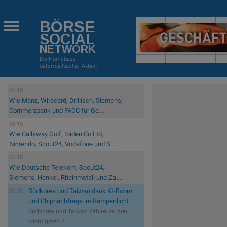
BÖRSE
SOCIAL
NETWORK
Die Homebase
österreichischer Aktien
06:15
Wie Manz, Wirecard, Drillisch, Siemens,
Commerzbank und FACC für Ge...
06:15
Wie Callaway Golf, Ibiden Co.Ltd,
Nintendo, Scout24, Vodafone und S...
06:15
Wie Deutsche Telekom, Scout24,
Siemens, Henkel, Rheinmetall und Zal...
Südkorea und Taiwan dank KI-Boom
05.08.
und Chipnachfrage im Rampenlicht :
Südkorea und Taiwan zählen zu den
wichtigsten Z...