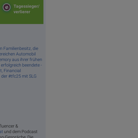
Tagessieger/
verlierer
a­mi­li­en­be­sitz, die
­rei­chen­ Au­to­mo­bil
Memory aus ihrer frühen
erfolgreich beendete -
t, Financial
i der #tfc25 mit SLG
fluencer &
at
und dem Podcast
ang-Gespräche. Die