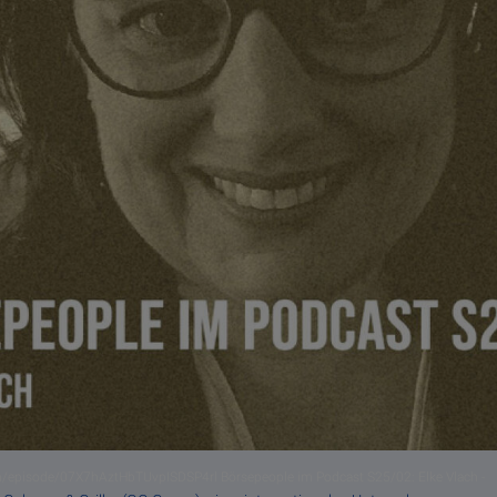
om/episode/07X7hAztHbTUvpISDSP4rl Börsepeople im Podcast S25/02: Elke Vlach -