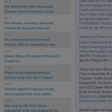
Elke Vlach ist CFO bei 
06:15
die tech­no­lo­gisch ­an­
Wie Walt Disney, Nike, McDonalds,
mo­bil und In­dus­tri
Chevron, Procter & Gamble und Cat...
ihrer frühen PwC-Zei
06:15
erfolgreich beendete
Profitabilität, Finan
Wie Infineon, Fresenius, Beiersdorf,
Panel bei der #tfc25 
Continental, Deutsche Post und...
22:59
Treasury & Finance C
Tecnotree verzeichnet im ersten
https://treasury-fin
Halbjahr 2026 ein zweistelliges Gew...
https://www.gg-gro
https://www.slg.co.a
20:29
Alle TFC Podcasts:
ht
Wiener Börse: ATX legt am Mittwoch 0,7
Spotify Playlist #tfc:
Prozent zu
20:28
About: Die Serie Börs
Wiener Börse Nebenwerte-Blick:
Finanznetworker #1 
Wolford steigt mehr als 11 Prozent
Podcast "Audio-CD.at
Gespräche. Die Anniv
20:05
(seit 2022 jeden Mont
QIAGEN übertrifft Prognose für das
Ende Sommer dauert. 
zweite Quartal 2026 dank solider...
drastil.com
, erleich
http://www.audio-cd.
18:05
Wie Lenzing, RBI, Erste Group,
Bewertungen bei Appl
voestalpine, AT&S und Strabag für Ge...