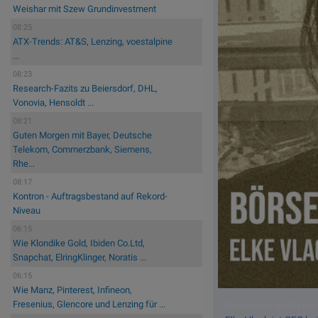
Weishar mit Szew Grundinvestment
08:25
ATX-Trends: AT&S, Lenzing, voestalpine
...
08:23
Research-Fazits zu Beiersdorf, DHL,
Vonovia, Hensoldt ...
08:21
Guten Morgen mit Bayer, Deutsche
Telekom, Commerzbank, Siemens,
Rhe...
08:17
Kontron - Auftragsbestand auf Rekord-
Niveau
06:15
Wie Klondike Gold, Ibiden Co.Ltd,
Snapchat, ElringKlinger, Noratis ...
06:15
Wie Manz, Pinterest, Infineon,
Fresenius, Glencore und Lenzing für ...
https://open.spotify.c