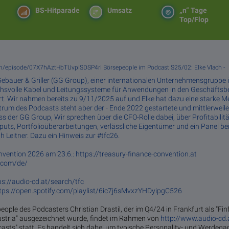
BS-Hitparade
Umsatz
„n“ Tage
Top/Flop
com/episode/07X7hAztHbTUvpISDSP4rl Börsepeople im Podcast S25/02: Elke Vlach -
bauer & Griller (GG Group), einer in­ter­na­tio­na­len Un­ter­neh­mens­grup­pe in F
s­vol­le­ ­Ka­bel­ und­ Lei­tungs­sys­te­me ­für­ An­wen­dun­gen ­in­ den ­Ge­schäfts­be
ziert. Wir nahmen bereits zu 9/11/2025 auf und Elke hat dazu eine starke 
rum des Podcasts steht aber der - Ende 2022 gestartete und mittlerweile 
 der GG Group, Wir sprechen über die CFO-Rolle dabei, über Profitabilitä
nputs, Portfolioüberarbeitungen, verlässliche Eigentümer und ein Panel be
h Leitner. Dazu ein Hinweis zur #tfc26.
nvention 2026 am 23.6.:
https://treasury-finance-convention.at
.com/de/
ps://audio-cd.at/search/tfc
tps://open.spotify.com/playlist/6ic7j6sMvxzYHDyipgC526
eople des Podcasters Christian Drastil, der im Q4/24 in Frankfurt als "Fin
stria" ausgezeichnet wurde, findet im Rahmen von
http://www.audio-cd.
casts" statt. Es handelt sich dabei um typische Personality- und Werdeg