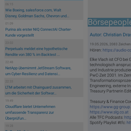
06:15
Wie Boeing, salesforce.com, Walt
Disney, Goldman Sachs, Chevron und...
Börsepeople
01:09
Purina als erster NIQ ConnectAI Charter-
Autor: Christian Dras
Kunde vorgestellt
23:02
19.05.2026, 2083 Zeichen
Perpetuals meldet eine hypothetische
Hören:
https://audio-
Rendite von 380 % im Backtest ...
Elke Vlach ist CFO bei Ge
22:48
tech­no­lo­gisch ­an­spruch
NetApp übernimmt JetStream Software,
und In­dus­trie pro­du­
um Cyber-Resilienz und Datensi...
PwC-Zeit 2001. Im Zent
Transformationsprozess
22:33
Engineering, externe I
LTM arbeitet mit Chainguard zusammen,
Treasury Partnerin Edit
um die Sicherheit der Softwar...
19:49
Treasury & Finance Co
https://www.gg-group
Cloudflare bietet Unternehmen
https://www.slg.co.at
umfassende Transparenz zur
Alle TFC Podcasts:
htt
Überprüfun...
Spotify Playlist #tfc:
ht
19:28