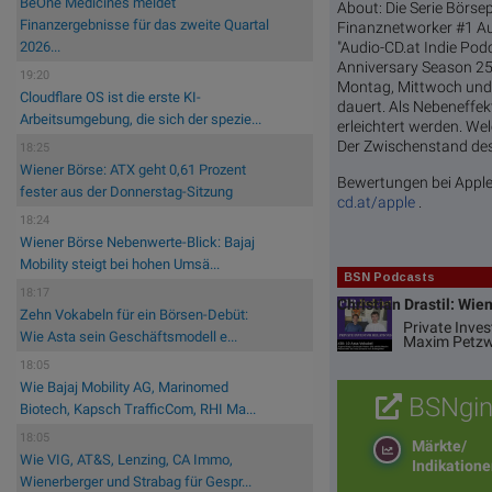
BeOne Medicines meldet
About: Die Serie Börs
Finanzergebnisse für das zweite Quartal
Finanznetworker #1 Au
"Audio-CD.at Indie Pod
2026...
Anniversary Season 25
19:20
Montag, Mittwoch und 
Cloudflare OS ist die erste KI-
dauert. Als Nebeneffekt
Arbeitsumgebung, die sich der spezie...
erleichtert werden. We
Der Zwischenstand des 
18:25
Wiener Börse: ATX geht 0,61 Prozent
Bewertungen bei Apple
fester aus der Donnerstag-Sitzung
cd.at/apple
.
18:24
Wiener Börse Nebenwerte-Blick: Bajaj
Mobility steigt bei hohen Umsä...
BSN Podcasts
18:17
Christian Drastil: Wie
Zehn Vokabeln für ein Börsen-Debüt:
Private Inve
Wie Asta sein Geschäftsmodell e...
Maxim Petzw
18:05
Wie Bajaj Mobility AG, Marinomed
BSNgin
Biotech, Kapsch TrafficCom, RHI Ma...
18:05
Märkte/
Wie VIG, AT&S, Lenzing, CA Immo,
Indikation
Wienerberger und Strabag für Gespr...