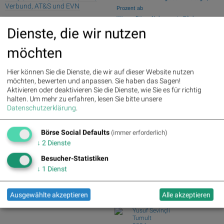
Verbund, AT&S und EVN
Prozent ab
Wiener Börse Nebenwerte-Blick:
Palfinger : 1.32%
» Details
Marinomed steigt 8...
Dienste, die wir nutzen
voestalpine : 0.23%
» Details
Wie Marinomed Biotech, Bajaj Mobility
CA Immo : 0.21%
» Details
möchten
AG, Wolftan...
Uniqa : 0.05%
» Details
DO&CO : 0.00%
» Details
Wie Österreichische Post, AT&S,
Erste Group : -1.19%
» Details
Wienerberger, Pal...
Hier können Sie die Dienste, die wir auf dieser Website nutzen
Bawag : -1.34%
» Details
Wiener Börse Party #1216: ATX
möchten, bewerten und anpassen. Sie haben das Sagen!
Strabag : -1.56%
» Details
schwächer, Bajaj Mo...
Aktivieren oder deaktivieren Sie die Dienste, wie Sie es für richtig
AT&S : -2.23%
» Details
Österreich-Depots: Weekend-Bilanz
halten.
Um mehr zu erfahren, lesen Sie bitte unsere
Österreichische Post : -4.48%
»
Datenschutzerklärung
.
(Depot Kommentar)
Details
Börse Social Club Board
>>
Börse Social Defaults
mehr
(immer erforderlich)
Books
↓
2
Dienste
josefchladek.com
Besucher-Statistiken
↓
1
Dienst
João Linneu
JJ VFF VV
2026
Ausgewählte akzeptieren
Alle akzeptieren
Void
Yusuf Sevinçli
Tumult