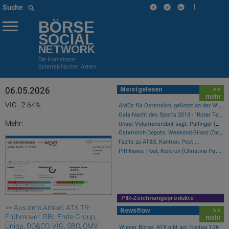
|
Suche
BÖRSE
SOCIAL
NETWORK
Die Homebase
österreichischer Aktien
06.05.2026
Meistgelesen
>>
mehr
VIG : 2.64%
AMCs für Österreich, gelistet an der Wiener Börse
Gala Nacht des Sports 2013 - "Roter Teppich"
Mehr:
Unser Volumensrobot sagt: Palfinger (#gabb Radar)
Österreich-Depots: Weekend-Bilanz (Depot Kommentar)
Fazits zu AT&S, Kontron, Post ...
PIR-News: Post, Kontron (Christine Petzwinkler)
PIR-Zeichnungsprodukte
>> Aus dem Artikel: ATX TR-
Newsflow
>>
Frühmover: RBI, Erste Group,
mehr
Uniqa, DO&CO, VIG, SBO, OMV,
Wiener Börse: ATX gibt am Freitag 1,36