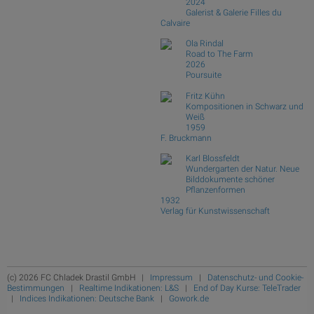
2024
Galerist & Galerie Filles du
Calvaire
Ola Rindal
Road to The Farm
2026
Poursuite
Fritz Kühn
Kompositionen in Schwarz und
Weiß
1959
F. Bruckmann
Karl Blossfeldt
Wundergarten der Natur. Neue
Bilddokumente schöner
Pflanzenformen
1932
Verlag für Kunstwissenschaft
(c) 2026 FC Chladek Drastil GmbH |
Impressum
|
Datenschutz- und Cookie-
Bestimmungen
|
Realtime Indikationen: L&S
|
End of Day Kurse: TeleTrader
|
Indices Indikationen: Deutsche Bank
|
Gowork.de