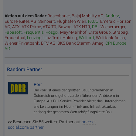
Aktien auf dem Radar:
Rosenbauer
,
Bajaj Mobility AG
,
Andritz
,
EuroTeleSites AG
,
Semperit
,
Flughafen Wien
,
FACC
,
Emerald Horizon
AG
,
ATX
,
ATX Prime
,
ATX TR
,
Bawag
,
ATX NTR
,
RBI
,
Wienerberger
,
Fabasoft
,
Frequentis
,
Rosgix
,
Mayr-Melnhof
,
Erste Group
,
Strabag
,
Frauenthal
,
Lenzing
,
Linz Textil Holding
,
Wolford
,
Wolftank-Adisa
,
Wiener Privatbank
,
BTV AG
,
BKS Bank Stamm
,
Amag
,
CPI Europe
AG
.
Random Partner
Porr
Die Porr ist eines der größten Bauunternehmen in
Österreich und gehört zu den führenden Anbietern in
Europa. Als Full-Service-Provider bietet das Unternehmen
alle Leistungen im Hoch-, Tief- und Infrastrukturbau
entlang der gesamten Wertschöpfungskette Bau.
>> Besuchen Sie 55 weitere Partner auf
boerse-
social.com/partner