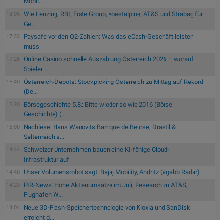
Mobil...
Wie Lenzing, RBI, Erste Group, voestalpine, AT&S und Strabag für
18:05
Ge...
Paysafe vor den Q2-Zahlen: Was das eCash-Geschäft leisten
17:33
muss
Online Casino schnelle Auszahlung Österreich 2026 – worauf
17:26
Spieler ...
Österreich-Depots: Stockpicking Österreich zu Mittag auf Rekord
15:40
(De...
Börsegeschichte 5.8.: Bitte wieder so wie 2016 (Börse
15:20
Geschichte) (...
Nachlese: Hans Wanovits Barrique de Beurse, Drastil &
15:00
Seltenreich s...
Schweizer Unternehmen bauen eine KI-fähige Cloud-
14:44
Infrastruktur auf
Unser Volumensrobot sagt: Bajaj Mobility, Andritz (#gabb Radar)
14:40
PIR-News: Hohe Aktienumsätze im Juli, Research zu AT&S,
14:20
Flughafen W...
Neue 3D-Flash-Speichertechnologie von Kioxia und SanDisk
14:04
erreicht d...