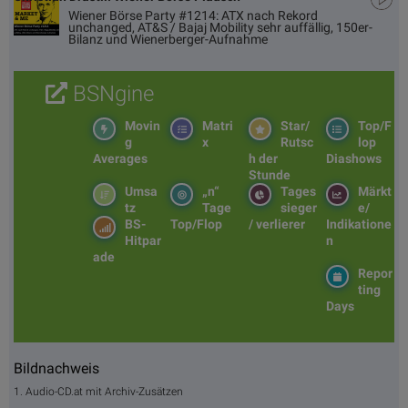
Wiener Börse Party #1214: ATX nach Rekord
unchanged, AT&S / Bajaj Mobility sehr auffällig, 150er-
Bilanz und Wienerberger-Aufnahme
BSNgine
Movin
Matri
Star/
Top/F
g
x
Rutsc
lop
Averages
h der
Diashows
Stunde
Umsa
„n“
Tages
Märkt
tz
Tage
sieger
e/
BS-
Top/Flop
/ verlierer
Indikatione
Hitpar
n
ade
Repor
ting
Days
Bildnachweis
1. Audio-CD.at mit Archiv-Zusätzen