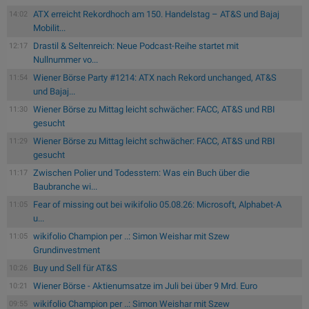
ATX erreicht Rekordhoch am 150. Handelstag – AT&S und Bajaj
14:02
Mobilit...
Drastil & Seltenreich: Neue Podcast-Reihe startet mit
12:17
Nullnummer vo...
Wiener Börse Party #1214: ATX nach Rekord unchanged, AT&S
11:54
und Bajaj...
Wiener Börse zu Mittag leicht schwächer: FACC, AT&S und RBI
11:30
gesucht
Wiener Börse zu Mittag leicht schwächer: FACC, AT&S und RBI
11:29
gesucht
Zwischen Polier und Todesstern: Was ein Buch über die
11:17
Baubranche wi...
Fear of missing out bei wikifolio 05.08.26: Microsoft, Alphabet-A
11:05
u...
wikifolio Champion per ..: Simon Weishar mit Szew
11:05
Grundinvestment
Buy und Sell für AT&S
10:26
Wiener Börse - Aktienumsatze im Juli bei über 9 Mrd. Euro
10:21
wikifolio Champion per ..: Simon Weishar mit Szew
09:55