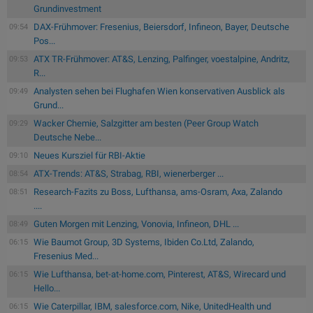
Grundinvestment
DAX-Frühmover: Fresenius, Beiersdorf, Infineon, Bayer, Deutsche
09:54
Pos...
ATX TR-Frühmover: AT&S, Lenzing, Palfinger, voestalpine, Andritz,
09:53
R...
Analysten sehen bei Flughafen Wien konservativen Ausblick als
09:49
Grund...
Wacker Chemie, Salzgitter am besten (Peer Group Watch
09:29
Deutsche Nebe...
Neues Kursziel für RBI-Aktie
09:10
ATX-Trends: AT&S, Strabag, RBI, wienerberger ...
08:54
Research-Fazits zu Boss, Lufthansa, ams-Osram, Axa, Zalando
08:51
....
Guten Morgen mit Lenzing, Vonovia, Infineon, DHL ...
08:49
Wie Baumot Group, 3D Systems, Ibiden Co.Ltd, Zalando,
06:15
Fresenius Med...
Wie Lufthansa, bet-at-home.com, Pinterest, AT&S, Wirecard und
06:15
Hello...
Wie Caterpillar, IBM, salesforce.com, Nike, UnitedHealth und
06:15