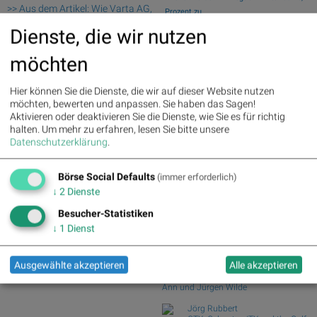
>> Aus dem Artikel: Wie Varta AG,
Prozent zu
3D Systems, Transocean, FedEx
Wiener Börse Nebenwerte-Blick: Wolford
Dienste, die wir nutzen
Corp, Ibiden Co.Ltd und Hella
steigt meh...
Hueck & Co für Gesprächsstoff
Wie Wolford, RHI Magnesita, Wolftank-
möchten
sorgten
Adisa, Fraue...
Fresenius : 5.12%
» Details
Wie Lenzing, RBI, Erste Group,
Hier können Sie die Dienste, die wir auf dieser Website nutzen
Beiersdorf : 3.94%
» Details
voestalpine, AT&S ...
möchten, bewerten und anpassen. Sie haben das Sagen!
Bayer : 3.38%
» Details
Österreich-Depots: Stockpicking
Aktivieren oder deaktivieren Sie die Dienste, wie Sie es für richtig
MTU Aero Engines : 1.68%
»
Österreich zu Mit...
halten.
Um mehr zu erfahren, lesen Sie bitte unsere
Details
Börsegeschichte 5.8.: Bitte wieder so
Datenschutzerklärung
.
E.ON : 1.48%
» Details
wie 2016 (B...
Vonovia SE : -1.48%
» Details
Continental : -1.39%
» Details
Börse Social Defaults
(immer erforderlich)
Börse Social Club Board
>>
Zalando : -1.51%
» Details
mehr
↓
2
Dienste
Deutsche Post : -1.80%
»
Books
Details
Besucher-Statistiken
josefchladek.com
Infineon : -3.93%
» Details
↓
1
Dienst
Moi Wer (Moi Ver, Moses
Vorobeichic)
Ausgewählte akzeptieren
Alle akzeptieren
Ci-contre
2004
Ann und Jürgen Wilde
Jörg Rubbert