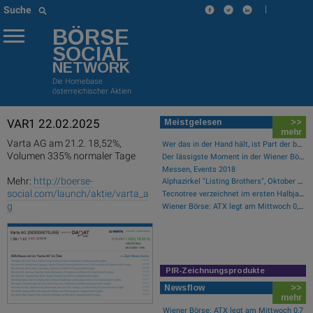
|
Suche
BÖRSE
SOCIAL
NETWORK
Die Homebase
österreichischer Aktien
VAR1 22.02.2025
Meistgelesen
>>
mehr
Varta AG am 21.2. 18,52%,
Wer das in der Hand hält, ist Part der boersegeschichte.at
Volumen 335% normaler Tage
Der lässigste Moment in der Wiener Börsegeschichte
Messen, Events 2018
Mehr:
http://boerse-
Alphazirkel "Listing Brothers", Oktober 2019, Säulenhalle Wiener Börse
social.com/launch/aktie/varta_a
Tecnotree verzeichnet im ersten Halbjahr 2026 ein zweistelliges Gewinnwachstum und eine beschleunigte Einführungsdynamik
g
Wiener Börse: ATX legt am Mittwoch 0,7 Prozent zu
PIR-Zeichnungsprodukte
Newsflow
>>
mehr
Wiener Börse: ATX legt am Mittwoch 0,7