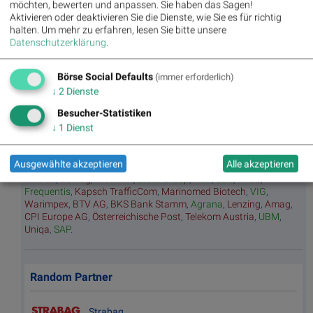
möchten, bewerten und anpassen. Sie haben das Sagen!
Hitpa
verlierer
en
Aktivieren oder deaktivieren Sie die Dienste, wie Sie es für richtig
rade
halten.
Um mehr zu erfahren, lesen Sie bitte unsere
Repo
Datenschutzerklärung
.
rting
Days
Börse Social Defaults
(immer erforderlich)
↓
2
Dienste
Bildnachweis
Besucher-Statistiken
1. ATX Future
↓
1
Dienst
Aktien auf dem Radar:
Rosenbauer
,
Bajaj Mobility AG
,
Andritz
,
Ausgewählte akzeptieren
Alle akzeptieren
Semperit
,
EuroTeleSites AG
,
Flughafen Wien
,
ATX
,
ATX Prime
,
ATX TR
,
Bawag
,
ATX NTR
,
Erste Group
,
Porr
,
SBO
,
AT&S
,
Frequentis
,
Kapsch TrafficCom
,
Marinomed Biotech
,
VIG
,
Warimpex
,
BTV AG
,
BKS Bank Stamm
,
Agrana
,
Lenzing
,
Amag
,
CPI Europe AG
,
Österreichische Post
,
Telekom Austria
,
UBM
,
Uniqa
,
SAP
.
Random Partner
Strabag