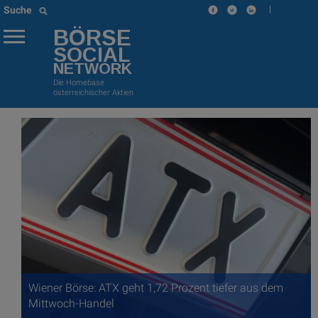
|
Suche
BÖRSE
SOCIAL
NETWORK
Die Homebase
österreichischer Aktien
Wiener Börse: ATX geht 1,72 Prozent tiefer aus dem
Mittwoch-Handel