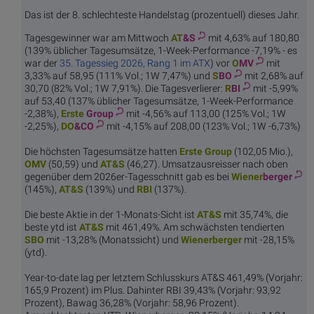
Das ist der 8. schlechteste Handelstag (prozentuell) dieses Jahr.
Tagesgewinner war am Mittwoch
AT
&S
mit 4,63% auf 180,80
(139% üblicher Tagesumsätze, 1-Week-Performance -7,19% - es
war der
35. Tagessieg 2026, Rang 1 im ATX
) vor
O
MV
mit
3,33% auf 58,95 (111% Vol.; 1W 7,47%) und
S
BO
mit 2,68% auf
30,70 (82% Vol.; 1W 7,91%). Die Tagesverlierer:
R
BI
mit -5,99%
auf 53,40 (137% üblicher Tagesumsätze, 1-Week-Performance
-2,38%),
Erste
Group
mit -4,56% auf 113,00 (125% Vol.; 1W
-2,25%),
DO
&CO
mit -4,15% auf 208,00 (123% Vol.; 1W -6,73%)
Die höchsten Tagesumsätze hatten
Erste
Group
(102,05 Mio.),
O
MV
(50,59) und
AT
&S
(46,27). Umsatzausreisser nach oben
gegenüber dem 2026er-Tagesschnitt gab es bei
Wiener
berger
(145%),
AT
&S
(139%) und
R
BI
(137%).
Die beste Aktie in der 1-Monats-Sicht ist
AT
&S
mit 35,74%, die
beste ytd ist
AT
&S
mit 461,49%. Am schwächsten tendierten
S
BO
mit -13,28% (Monatssicht) und
Wiener
berger
mit -28,15%
(ytd).
Year-to-date lag per letztem Schlusskurs AT&S 461,49% (Vorjahr:
165,9 Prozent) im Plus. Dahinter RBI 39,43% (Vorjahr: 93,92
Prozent), Bawag 36,28% (Vorjahr: 58,96 Prozent).