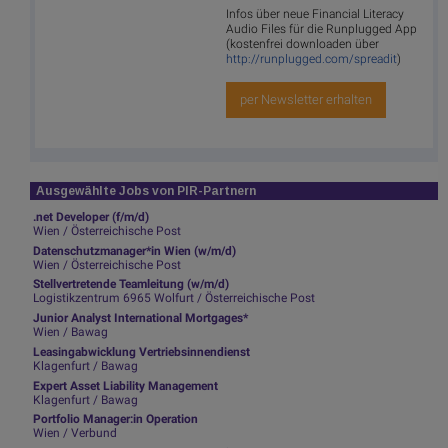
Infos über neue Financial Literacy
Audio Files für die Runplugged App
(kostenfrei downloaden über
http://runplugged.com/spreadit
)
per Newsletter erhalten
Ausgewählte Jobs von PIR-Partnern
.net Developer (f/m/d)
Wien / Österreichische Post
Datenschutzmanager*in Wien (w/m/d)
Wien / Österreichische Post
Stellvertretende Teamleitung (w/m/d)
Logistikzentrum 6965 Wolfurt / Österreichische Post
Junior Analyst International Mortgages*
Wien / Bawag
Leasingabwicklung Vertriebsinnendienst
Klagenfurt / Bawag
Expert Asset Liability Management
Klagenfurt / Bawag
Portfolio Manager:in Operation
Wien / Verbund