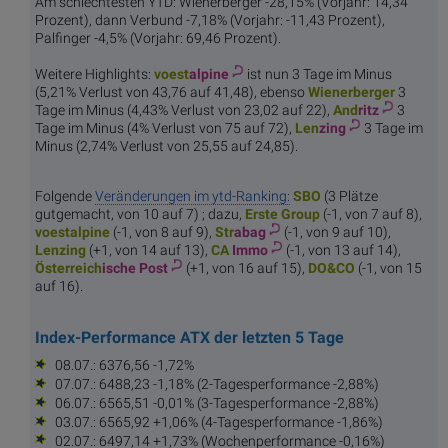
Am schlechtesten YTD: Wienerberger -28,15% (Vorjahr: 14,34
Prozent), dann Verbund -7,18% (Vorjahr: -11,43 Prozent),
Palfinger -4,5% (Vorjahr: 69,46 Prozent).
Weitere Highlights:
voest
alpine
ist nun 3 Tage im Minus
(5,21% Verlust von 43,76 auf 41,48), ebenso
Wiener
berger
3
Tage im Minus (4,43% Verlust von 23,02 auf 22),
And
ritz
3
Tage im Minus (4% Verlust von 75 auf 72),
Len
zing
3 Tage im
Minus (2,74% Verlust von 25,55 auf 24,85).
Folgende
Veränderungen im ytd-Ranking:
S
BO
(3 Plätze
gutgemacht, von 10 auf 7) ; dazu,
Erste
Group
(-1, von 7 auf 8),
voest
alpine
(-1, von 8 auf 9),
Str
abag
(-1, von 9 auf 10),
Len
zing
(+1, von 14 auf 13),
CA
Immo
(-1, von 13 auf 14),
Österreich
ische Post
(+1, von 16 auf 15),
DO
&CO
(-1, von 15
auf 16).
Index-Performance ATX der letzten 5 Tage
08.07.: 6376,56 -1,72%
07.07.: 6488,23 -1,18% (2-Tagesperformance -2,88%)
06.07.: 6565,51 -0,01% (3-Tagesperformance -2,88%)
03.07.: 6565,92 +1,06% (4-Tagesperformance -1,86%)
02.07.: 6497,14 +1,73% (Wochenperformance -0,16%)