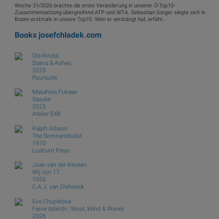
Woche 31/2026 brachte die erste Veränderung in unserer Ö-Top10-
Zusammensetzung übergreifend ATP und WTA. Sebastian Sorger siegte sich in
Bozen erstmals in unsere Top10. Wen er verdrängt hat, erfähr...
Books
josefchladek.com
Ola Rindal
Stains & Ashes
2025
Poursuite
Masahisa Fukase
Sasuke
2025
Atelier EXB
Ralph Gibson
The Somnambulist
1970
Lustrum Press
Joan van der Keuken
Wij zijn 17
1955
C.A.J. van Dishoeck
Eva Chupikova
Faroe Islands ; Wool, Wind & Waves
2026