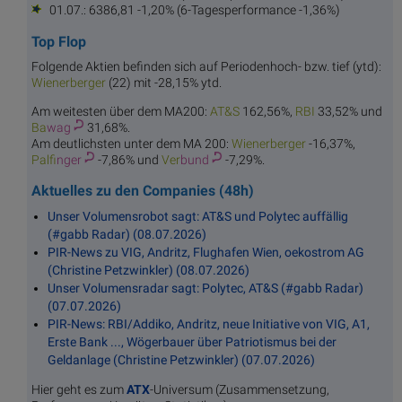
01.07.: 6386,81 -1,20% (6-Tagesperformance -1,36%)
Top Flop
Folgende Aktien befinden sich auf Periodenhoch- bzw. tief (ytd):
Wiener
berger
(22) mit -28,15% ytd.
Am weitesten über dem MA200:
AT
&S
162,56%,
R
BI
33,52% und
Ba
wag
31,68%.
Am deutlichsten unter dem MA 200:
Wiener
berger
-16,37%,
Palf
inger
-7,86% und
Ver
bund
-7,29%.
Aktuelles zu den Companies (48h)
Unser Volumensrobot sagt: AT&S und Polytec auffällig
(#gabb Radar) (08.07.2026)
PIR-News zu VIG, Andritz, Flughafen Wien, oekostrom AG
(Christine Petzwinkler) (08.07.2026)
Unser Volumensradar sagt: Polytec, AT&S (#gabb Radar)
(07.07.2026)
PIR-News: RBI/Addiko, Andritz, neue Initiative von VIG, A1,
Erste Bank ..., Wögerbauer über Patriotismus bei der
Geldanlage (Christine Petzwinkler) (07.07.2026)
Hier geht es zum
ATX
-Universum (Zusammensetzung,