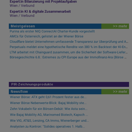
Expert:in Bilanzierung mit Projektaufgaben
Wien / Verbund
Expert:in KI & digitale Zusammenarbeit
Wien / Verbund
Meistgelesen
>> mehr
Purina als erster NIQ ConnectAI Charter-Kunde vorgestellt
AMCs für Österreich, gelistet an der Wiener Börse
Cloudflare bietet Unternehmen umfassende Transparenz zur Überprüfung und Analyse des KI-Einsatzes
Perpetuals meldet eine hypothetische Rendite von 380 % im Backtest der KI-Engine, die die risikofreie Handelsplattform „UpsideOnly“ antreibt
LTM arbeitet mit Chainguard zusammen, um die Sicherheit der Software-Lieferkette durch BlueVerse™ RightLogic zu stärken
Börsegeschichte 6.8.: Extremes zu CPI Europe aus der Immofinanz-Ära (Börse Geschichte) (BörseGeschichte)
PIR-Zeichnungsprodukte
Newsflow
>> mehr
Wiener Börse: ATX geht 0,61 Prozent fester aus de...
Wiener Börse Nebenwerte-Blick: Bajaj Mobility ste...
Zehn Vokabeln für ein Börsen-Debüt: Wie Asta sein...
Wie Bajaj Mobility AG, Marinomed Biotech, Kapsch ...
Wie VIG, AT&S, Lenzing, CA Immo, Wienerberger und...
Analysten zu Kontron: "Solides operatives 1. Halb...