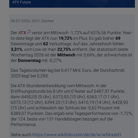
ATX Future
08.07.2026, 3931 Zeichen
Der
A
TX
verlor am Mittwoch -1,72% auf 6376,56 Punkte. Year-
to-date liegt der ATX nun
19,72%
im Plus. Es gab bisher
69
Gewinntage und
62
Verlusttage. Auf das Jahreshoch fehlen
3,31%
, vom Low ist man
22,75%
entfernt. Der statistisch beste
Wochentag 2026 ist der
Mittwoch
mit 0,69%, der schwächste ist
der
Donnerstag
mit -0,27%.
Das Tagesvolumen lag bei 0,417 Mrd. Euro, der Durchschnitt
2025 liegt bei 0,293.
Die ATX-Stundenentwicklung vom Mittwoch: In der
Eröffnungsstunde bis 8 Uhr um 0 fester auf 6487,91 Punkte,
dann 6450,05 (9 Uhr), 6373,93 (10 Uhr), 6363,17 (11 Uhr),
6373,13 (12 Uhr), 6394,25 (13 Uhr), 6410,19 (14 Uhr), 6428,93
(15 Uhr) und schliesslich der Schluss bei -0,62 Prozent mit
6389,07 Punkten. Das ergab eine Tagesperformance von -1,72%,
der 124. beste von 131 Handelstagen bezogen auf die
Performance.
Siehe auch
https://www.wikifolio.com/de/de/w/wfdrastil1
.