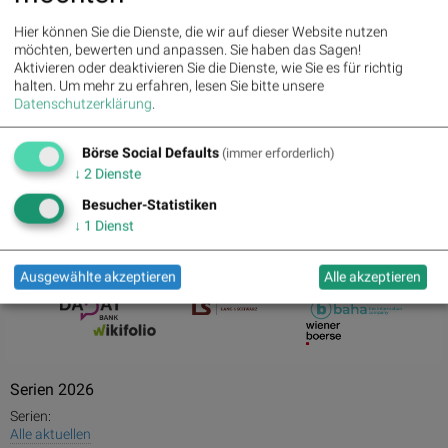
29.04.2026 - 06.05.2026
Marinomed Biotech
4 ↓
Tage
-30.66%
Hier können Sie die Dienste, die wir auf dieser Website nutzen
möchten, bewerten und anpassen. Sie haben das Sagen!
10.07.2026 - 27.07.2026
Heid AG
3 ↓
Tage
-32.35%
Aktivieren oder deaktivieren Sie die Dienste, wie Sie es für richtig
halten.
Um mehr zu erfahren, lesen Sie bitte unsere
Datenschutzerklärung
.
Goldpartner
Börse Social Defaults
(immer erforderlich)
↓
2
Dienste
Besucher-Statistiken
↓
1
Dienst
Infrastrukturpartner
Ausgewählte akzeptieren
Alle akzeptieren
Serien 2026
Serien:
Alle aktuellen