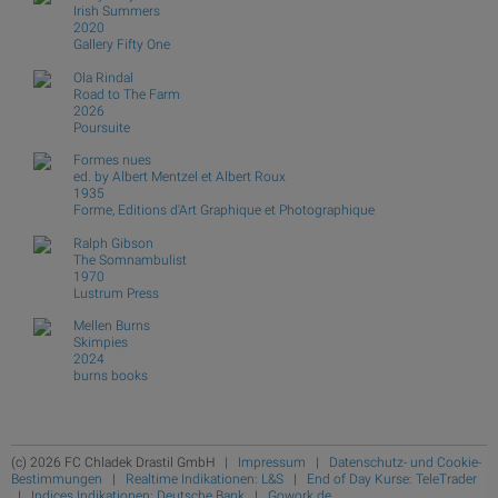
Irish Summers
2020
Gallery Fifty One
Ola Rindal
Road to The Farm
2026
Poursuite
Formes nues
ed. by Albert Mentzel et Albert Roux
1935
Forme, Editions d'Art Graphique et Photographique
Ralph Gibson
The Somnambulist
1970
Lustrum Press
Mellen Burns
Skimpies
2024
burns books
(c) 2026 FC Chladek Drastil GmbH |
Impressum
|
Datenschutz- und Cookie-
Bestimmungen
|
Realtime Indikationen: L&S
|
End of Day Kurse: TeleTrader
|
Indices Indikationen: Deutsche Bank
|
Gowork.de