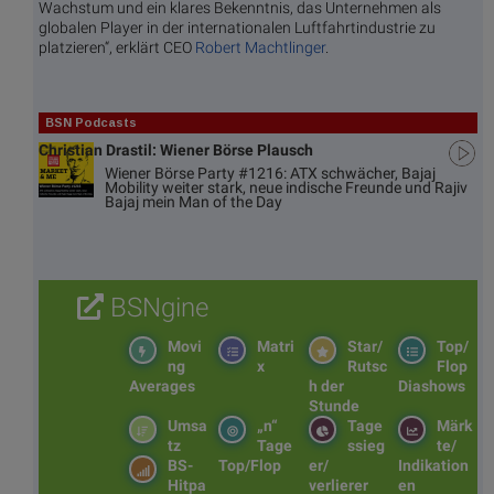
Wachstum und ein klares Bekenntnis, das Unternehmen als
globalen Player in der internationalen Luftfahrtindustrie zu
platzieren“, erklärt CEO
Robert Machtlinger
.
BSN Podcasts
Christian Drastil: Wiener Börse Plausch
Wiener Börse Party #1216: ATX schwächer, Bajaj
Mobility weiter stark, neue indische Freunde und Rajiv
Bajaj mein Man of the Day
BSNgine
Movi
Matri
Star/
Top/
ng
x
Rutsc
Flop
Averages
h der
Diashows
Stunde
Umsa
„n“
Tage
Märk
tz
Tage
ssieg
te/
BS-
Top/Flop
er/
Indikation
Hitpa
verlierer
en