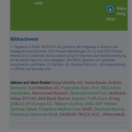
rade
Repo
rting
Days
Bildnachweis
1. Pegasus in Gold: Die FACC AG gewinnt den Pegasus in Gold in der
Kategorie Leuchttürme. CEO Robert Machtlinger (4.v.l.) und CFO Florian
Heindl (3.v.l.) nahmen die Auszeichnung im Rahmen der Awardverleihung
im Bruckner Haus in Linz entgegen. Die FACC gewann vor Sprecher
Automation und Keba. © Cityfoto - Dr. Roland Pelzl e.U. , (© Aussendung)
>> Öffnen auf photaq.com
Aktien auf dem Radar:
Bajaj Mobility AG
,
Rosenbauer
,
Andritz
,
Semperit
,
EuroTeleSites AG
,
Flughafen Wien
,
Porr
,
SBO
,
Athos
Immobilien
,
Marinomed Biotech
,
Österreichische Post
,
Wolftank-
Adisa
,
BTV AG
,
BKS Bank Stamm
,
Kapsch TrafficCom
,
Amag
,
DO&CO
,
CPI Europe AG
,
Telekom Austria
,
UBM
,
SAP
,
Henkel
,
Symrise
,
Bayer
,
Fresenius Medical Care
,
BASF
,
Deutsche Boerse
,
Fresenius
,
Hannover Rück
,
DAIMLER TRUCK HLD...
,
Rheinmetall
.