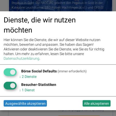
Pegasus in Gold: Die FACC AG gewinnt den Pegasus in Gold in der
Kategorie Leuchttürme. CEO Robert Machtlinger (4.v.l.) und CFO
Florian Heindl (3.v.l.) nahmen die Auszeichnung im Rahmen der
Awardverleihung im Bruckner Haus in Linz entgegen. Die FACC
Dienste, die wir nutzen
gewann vor Sprecher Automation und Keba. © Cityfoto - Dr. Roland
Pelzl e.U., (© Aussendung)
möchten
Hier können Sie die Dienste, die wir auf dieser Website nutzen
Autor
Useletter
möchten, bewerten und anpassen. Sie haben das Sagen!
Christine
Die Useletter "Morning Xpresso" und
Aktivieren oder deaktivieren Sie die Dienste, wie Sie es für richtig
Petzwinkler
"Evening Xtrakt" heben sich deutlich
halten.
Um mehr zu erfahren, lesen Sie bitte unsere
von den gängigen Newslettern ab.
Datenschutzerklärung
.
Beispiele ansehen bzw. kostenfrei
anmelden. Wichtige Börse-Infos
Börse Social Network/Magazine
garantiert.
Börse Social Defaults
(immer erforderlich)
↓
2
Dienste
Newsletter abonnieren
Besucher-Statistiken
↓
1
Dienst
Runplugged
Infos über neue Financial Literacy
Audio Files für die Runplugged App
Ausgewählte akzeptieren
Alle akzeptieren
(kostenfrei downloaden über
http://runplugged.com/spreadit
)