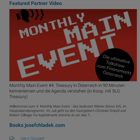
Featured Partner Video
Monthly Main Event #4: Treasury in Österreich in 90 Minuten
kennenlernen und die Agenda verstehen (in Koop. mit SLG
Treasury)
Willkommen zum 4. Monthly Main Event - das bedeutet Wiener Börse XXL im
Hauptabendprogramm. Im Juli geht es den Gastgebern Christian Drastil und
Robert Gillinger für kapitalmarkt-stimme.at um das T...
Books
josefchladek.com
Harry Gruyaert