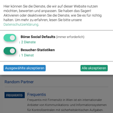
Repor
Hier können Sie die Dienste, die wir auf dieser Website nutzen
ting
möchten, bewerten und anpassen. Sie haben das Sagen!
Days
Aktivieren oder deaktivieren Sie die Dienste, wie Sie es für richtig
halten.
Um mehr zu erfahren, lesen Sie bitte unsere
Datenschutzerklärung
.
Bildnachweis
Börse Social Defaults
(immer erforderlich)
Aktien auf dem Radar:
,
,
,
Rosenbauer
Bajaj Mobility AG
Andritz
↓
2
Dienste
,
,
,
,
,
Semperit
EuroTeleSites AG
Flughafen Wien
ATX
ATX Prime
ATX
,
,
,
,
,
,
,
,
TR
Bawag
ATX NTR
Erste Group
Porr
SBO
AT&S
Frequentis
Besucher-Statistiken
,
,
,
,
,
Kapsch TrafficCom
Marinomed Biotech
VIG
Warimpex
BTV AG
↓
1
Dienst
,
,
,
,
,
BKS Bank Stamm
Agrana
Lenzing
Amag
CPI Europe AG
,
,
,
,
.
Österreichische Post
Telekom Austria
UBM
Uniqa
SAP
Ausgewählte akzeptieren
Alle akzeptieren
Random Partner
Frequentis
Frequentis mit Firmensitz in Wien ist ein internationaler
Anbieter von Kommunikations- und Informationssystemen
für Kontrollzentralen mit sicherheitskritischen Aufgaben.