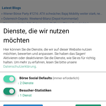
Latest Blogs
» Wiener Börse Party #1216: ATX schwächer, Bajaj Mobility weiter stark, ne...
» Österreich-Depots: Weekend-Bilanz (Depot Kommentar)
» Börsegeschichte 7.8.: Extremes zu Palfinger (Börse Geschichte)
(BörseGes...
Dienste, die wir nutzen
» Nachlese: 10 Vokabel, um Asta besser zu verstehen; Stella Langthaler (au...
» PIR-News: Post, Kontron (Christine Petzwinkler)
möchten
» (Christian Drastil)
» Wiener Börse zu Mittag schwächer: Bajaj Mobility, FACC und Agrana gesucht
Hier können Sie die Dienste, die wir auf dieser Website nutzen
» Börse-Inputs auf Spotify zu u.a. Jugend fragt Asta nach dem
möchten, bewerten und anpassen. Sie haben das Sagen!
Geschäftsmod...
Aktivieren oder deaktivieren Sie die Dienste, wie Sie es für richtig
» ATX-Trends: VIG, AT&S, Erste Group, Verbund ...
halten.
Um mehr zu erfahren, lesen Sie bitte unsere
» Zehn Vokabeln für ein Börsen-Debüt: Wie Asta sein Geschäftsmodell
Datenschutzerklärung
.
erklär...
Börse Social Defaults
(immer erforderlich)
Useletter
↓
2
Dienste
Die Useletter "Morning Xpresso" und "Evening Xtrakt" heben sich deutlich von
Besucher-Statistiken
den gängigen Newslettern ab. Beispiele ansehen bzw. kostenfrei anmelden.
↓
1
Dienst
Wichtige Börse-Infos garantiert.
Newsletter abonnieren