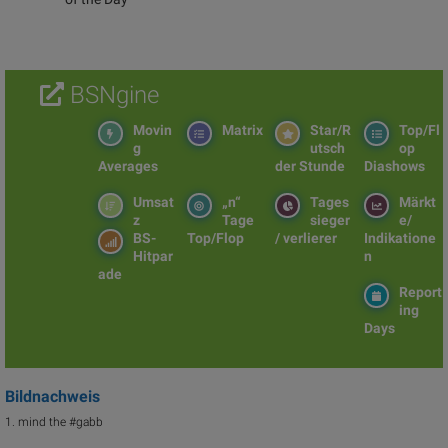
BSNgine
Movin
Matrix
Star/R
Top/Fl
g
utsch
op
Averages
der Stunde
Diashows
Umsat
„n“
Tages
Märkt
z
Tage
sieger
e/
BS-
Top/Flop
/ verlierer
Indikatione
Hitpar
n
ade
Report
ing
Days
Bildnachweis
1. mind the #gabb