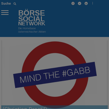
|
Suche
BÖRSE
SOCIAL
NETWORK
Die Homebase
österreichischer Aktien