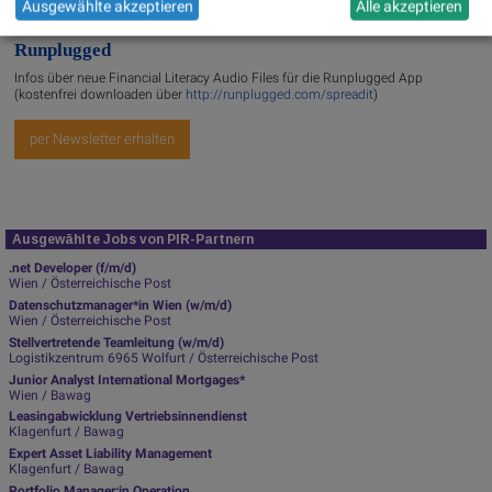
Ausgewählte akzeptieren
Alle akzeptieren
Runplugged
Infos über neue Financial Literacy Audio Files für die Runplugged App
(kostenfrei downloaden über
http://runplugged.com/spreadit
)
per Newsletter erhalten
Ausgewählte Jobs von PIR-Partnern
.net Developer (f/m/d)
Wien / Österreichische Post
Datenschutzmanager*in Wien (w/m/d)
Wien / Österreichische Post
Stellvertretende Teamleitung (w/m/d)
Logistikzentrum 6965 Wolfurt / Österreichische Post
Junior Analyst International Mortgages*
Wien / Bawag
Leasingabwicklung Vertriebsinnendienst
Klagenfurt / Bawag
Expert Asset Liability Management
Klagenfurt / Bawag
Portfolio Manager:in Operation