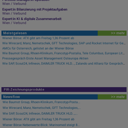
Wien / Verbund
Expert:in Bilanzierung mit Projektaufgaben
Wien / Verbund
Expert:in KI & digitale Zusammenarbeit
Wien / Verbund
Meistgelesen
>> mehr
Wiener Börse: ATX gibt am Freitag 1,36 Prozent ab
Wie Wirecard, Manz, Nemetschek, GFT Technologies, SAP und Rocket Internet für Gesprächsstoff sorgten
AMCs für Österreich, gelistet an der Wiener Börse
Wie Baumot Group, Rhoen-Klinikum, Francotyp-Postalia, Tele Columbus, European Lithium und Lanxess für Gesprächsstoff sorgten
Pressegespräch Erste Asset Management Osteuropa Aktien
Wie SAP, Scout24, Infineon, DAIMLER TRUCK HLD..., Zalando und Allianz für Gesprächsstoff im DAX sorgten
PIR-Zeichnungsprodukte
Newsflow
>> mehr
Wie Baumot Group, Rhoen-Klinikum, Francotyp-Posta...
Wie Wirecard, Manz, Nemetschek, GFT Technologies,...
Wie SAP, Scout24, Infineon, DAIMLER TRUCK HLD...,...
Wiener Börse: ATX gibt am Freitag 1,36 Prozent ab
Wiener Börse Nebenwerte-Blick: Marinomed steigt 8...