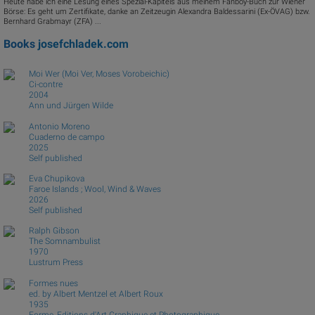
Heute habe ich eine Lesung eines Spezial-Kapitels aus meinem Fanboy-Buch zur Wiener
Börse: Es geht um Zertifikate, danke an Zeitzeugin Alexandra Baldessarini (Ex-ÖVAG) bzw.
Bernhard Grabmayr (ZFA) ...
Books
josefchladek.com
Moi Wer (Moi Ver, Moses Vorobeichic)
Ci-contre
2004
Ann und Jürgen Wilde
Antonio Moreno
Cuaderno de campo
2025
Self published
Eva Chupikova
Faroe Islands ; Wool, Wind & Waves
2026
Self published
Ralph Gibson
The Somnambulist
1970
Lustrum Press
Formes nues
ed. by Albert Mentzel et Albert Roux
1935
Forme, Editions d'Art Graphique et Photographique