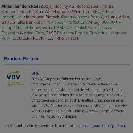
Aktien auf dem Radar:
Bajaj Mobility AG
,
Rosenbauer
,
Andritz
,
Semperit
,
EuroTeleSites AG
,
Flughafen Wien
,
Porr
,
SBO
,
Athos
Immobilien
,
Marinomed Biotech
,
Österreichische Post
,
Wolftank-Adisa
,
BTV AG
,
BKS Bank Stamm
,
Kapsch TrafficCom
,
Amag
,
DO&CO
,
CPI
Europe AG
,
Telekom Austria
,
UBM
,
SAP
,
Henkel
,
Symrise
,
Bayer
,
Fresenius Medical Care
,
BASF
,
Deutsche Boerse
,
Fresenius
,
Hannover
Rück
,
DAIMLER TRUCK HLD...
,
Rheinmetall
.
Random Partner
VBV
Die VBV-Gruppe ist führend bei betrieblichen
Vorsorgelösungen in Österreich. Sowohl im Bereich der
Firmenpensionen als auch bei der Abfertigung NEU ist die
VBV Marktführer. Neben der VBV-Pensionskasse und der VBV-
Vorsorgekasse gehören auch Dienstleistungsunternehmen
wie die VBV-Pensionsservice-Center, die VBV-Consult, die VBV-
Asset Service und die Betriebliche Altersvorsorge-SoftWare
Engineering zur VBV-Gruppe.
>> Besuchen Sie 55 weitere Partner auf
boerse-social.com/partner