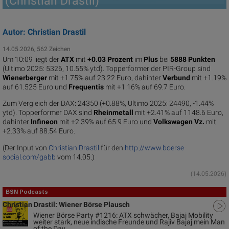
(Christian Drastil)
Autor: Christian Drastil
14.05.2026, 562 Zeichen
Um 10:09 liegt der
ATX
mit
+0.03 Prozent
im
Plus
bei
5888 Punkten
(Ultimo 2025: 5326, 10.55% ytd). Topperformer der PIR-Group sind
Wienerberger
mit +1.75% auf 23.22 Euro, dahinter
Verbund
mit +1.19%
auf 61.525 Euro und
Frequentis
mit +1.16% auf 69.7 Euro.
Zum Vergleich der DAX: 24350 (+0.88%, Ultimo 2025: 24490, -1.44%
ytd). Topperformer DAX sind
Rheinmetall
mit +2.41% auf 1148.6 Euro,
dahinter
Infineon
mit +2.39% auf 65.9 Euro und
Volkswagen Vz.
mit
+2.33% auf 88.54 Euro.
(Der Input von
Christian Drastil
für den
http://www.boerse-
social.com/gabb
vom 14.05.)
(14.05.2026)
BSN Podcasts
Christian Drastil: Wiener Börse Plausch
Wiener Börse Party #1216: ATX schwächer, Bajaj Mobility
weiter stark, neue indische Freunde und Rajiv Bajaj mein Man
of the Day