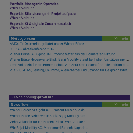
Portfolio Manager:in Operation
Wien / Verbund
Expert:in Bilanzierung mit Projektaufgaben
Wien / Verbund
Expert:in KI & digitale Zusammenarbeit
Wien / Verbund
Meistgelesen
>> mehr
AMCs für Österreich, gelistet an der Wiener Börse
C.I.R.A.-Jahreskonferenz 2016
Wiener Börse: ATX geht 0,61 Prozent fester aus der Donnerstag-Sitzung
Wiener Börse Nebenwerte-Blick: Bajaj Mobility steigt bei hohen Umsätzen mehr als 10 Prozent
Zehn Vokabeln für ein Börsen-Debüt: Wie Asta sein Geschäftsmodell erklärt (Podcast)
Wie VIG, AT&S, Lenzing, CA Immo, Wienerberger und Strabag für Gesprächsstoff im ATX sorgten
PIR-Zeichnungsprodukte
Newsflow
>> mehr
Wiener Börse: ATX geht 0,61 Prozent fester aus de...
Wiener Börse Nebenwerte-Blick: Bajaj Mobility ste...
Zehn Vokabeln für ein Börsen-Debüt: Wie Asta sein...
Wie Bajaj Mobility AG, Marinomed Biotech, Kapsch ...