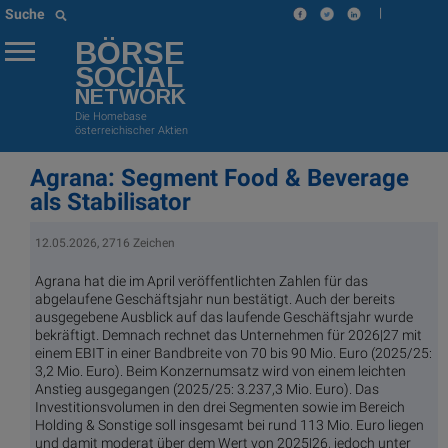
|
Suche
BÖRSE
SOCIAL
NETWORK
Die Homebase
österreichischer Aktien
Agrana: Segment Food & Beverage
als Stabilisator
12.05.2026, 2716 Zeichen
Agrana hat die im April veröffentlichten Zahlen für das
abgelaufene Geschäftsjahr nun bestätigt. Auch der bereits
ausgegebene Ausblick auf das laufende Geschäftsjahr wurde
bekräftigt. Demnach rechnet das Unternehmen für 2026|27 mit
einem EBIT in einer Bandbreite von 70 bis 90 Mio. Euro (2025/25:
3,2 Mio. Euro). Beim Konzernumsatz wird von einem leichten
Anstieg ausgegangen (2025/25: 3.237,3 Mio. Euro). Das
Investitionsvolumen in den drei Segmenten sowie im Bereich
Holding & Sonstige soll insgesamt bei rund 113 Mio. Euro liegen
und damit moderat über dem Wert von 2025|26, jedoch unter