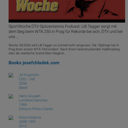
SportWoche ÖTV-Spitzentennis Podcast: Lilli Tagger sorgt mit
dem Sieg beim WTA 250 in Prag für Rekorde bei sich, ÖTV und bei
uns ...
Woche 30/2026 wird Lilli Tagger so schnell nicht vergessen. Die 18jährige hat in
Prag ihren ersten WTA-Titel erobert. Nach ihrem beeindruckenden Halbfinalsieg
über die zweifache Grand-Slam-Siegerin...
Books
josefchladek.com
JH Engström
CDG / JHE
2008
Steidl
Harry Gruyaert
Lumières blanches
1986
Éditions Photo Copies
Keizo Kitajima
USSR 1991
2012