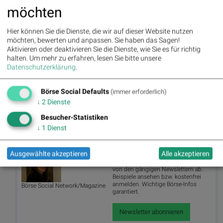
möchten
Hier können Sie die Dienste, die wir auf dieser Website nutzen
möchten, bewerten und anpassen. Sie haben das Sagen!
Aktivieren oder deaktivieren Sie die Dienste, wie Sie es für richtig
halten.
Um mehr zu erfahren, lesen Sie bitte unsere
Datenschutzerklärung
.
Börse Social Defaults
(immer erforderlich)
↓
2
Dienste
Agrana kauft Toppings- und Fillings-Spezialisten Mercator-Emba,
Fotoquelle: Agrana, (© Aussender)
Besucher-Statistiken
↓
1
Dienst
Autor
Useletter
Ausgewählte akzeptieren
Alle akzeptieren
Christine
Die Useletter "Morning Xpresso" und
Petzwinkler
"Evening Xtrakt" heben sich deutlich
von den gängigen Newslettern ab.
Beispiele ansehen bzw. kostenfrei
anmelden. Wichtige Börse-Infos
Börse Social Network/Magazine
garantiert.
Newsletter abonnieren