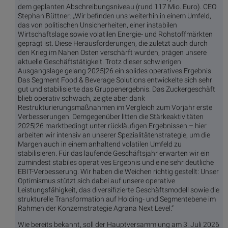
dem geplanten Abschreibungsniveau (rund 117 Mio. Euro). CEO
Stephan Büttner: „Wir befinden uns weiterhin in einem Umfeld,
das von politischen Unsicherheiten, einer instabilen
Wirtschaftslage sowie volatilen Energie- und Rohstoffmärkten
geprägt ist. Diese Herausforderungen, die zuletzt auch durch
den Krieg im Nahen Osten verschärft wurden, prägen unsere
aktuelle Geschäftstätigkeit. Trotz dieser schwierigen
Ausgangslage gelang 2025|26 ein solides operatives Ergebnis.
Das Segment Food & Beverage Solutions entwickelte sich sehr
gut und stabilisierte das Gruppenergebnis. Das Zuckergeschäft
blieb operativ schwach, zeigte aber dank
Restrukturierungsmaßnahmen im Vergleich zum Vorjahr erste
Verbesserungen. Demgegenüber litten die Stärkeaktivitäten
2025|26 marktbedingt unter rückläufigen Ergebnissen – hier
arbeiten wir intensiv an unserer Spezialitätenstrategie, um die
Margen auch in einem anhaltend volatilen Umfeld zu
stabilisieren. Für das laufende Geschäftsjahr erwarten wir ein
zumindest stabiles operatives Ergebnis und eine sehr deutliche
EBIT-Verbesserung. Wir haben die Weichen richtig gestellt: Unser
Optimismus stützt sich dabei auf unsere operative
Leistungsfähigkeit, das diversifizierte Geschäftsmodell sowie die
strukturelle Transformation auf Holding- und Segmentebene im
Rahmen der Konzernstrategie Agrana Next Level.“
Wie bereits bekannt, soll der Hauptversammlung am 3. Juli 2026