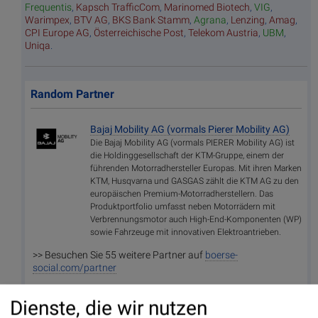
Frequentis
,
Kapsch TrafficCom
,
Marinomed Biotech
,
VIG
,
Warimpex
,
BTV AG
,
BKS Bank Stamm
,
Agrana
,
Lenzing
,
Amag
,
CPI Europe AG
,
Österreichische Post
,
Telekom Austria
,
UBM
,
Uniqa
.
Random Partner
Bajaj Mobility AG (vormals Pierer Mobility AG)
Die Bajaj Mobility AG (vormals PIERER Mobility AG) ist
die Holdinggesellschaft der KTM-Gruppe, einem der
führenden Motorradhersteller Europas. Mit ihren Marken
KTM, Husqvarna und GASGAS zählt die KTM AG zu den
europäischen Premium-Motorradherstellern. Das
Produktportfolio umfasst neben Motorrädern mit
Verbrennungsmotor auch High-End-Komponenten (WP)
sowie Fahrzeuge mit innovativen Elektroantrieben.
>> Besuchen Sie 55 weitere Partner auf
boerse-
social.com/partner
Dienste, die wir nutzen