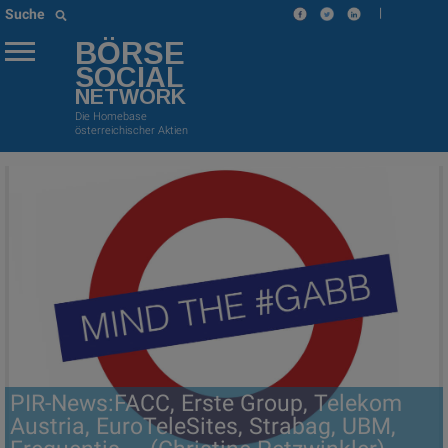
|
Suche
BÖRSE
SOCIAL
NETWORK
Die Homebase
österreichischer Aktien
PIR-News:FACC, Erste Group, Telekom
Austria, EuroTeleSites, Strabag, UBM,