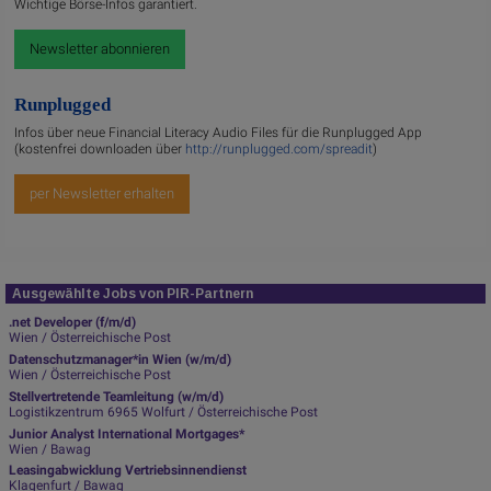
Wichtige Börse-Infos garantiert.
Newsletter abonnieren
Runplugged
Infos über neue Financial Literacy Audio Files für die Runplugged App
(kostenfrei downloaden über
http://runplugged.com/spreadit
)
per Newsletter erhalten
Ausgewählte Jobs von PIR-Partnern
.net Developer (f/m/d)
Wien / Österreichische Post
Datenschutzmanager*in Wien (w/m/d)
Wien / Österreichische Post
Stellvertretende Teamleitung (w/m/d)
Logistikzentrum 6965 Wolfurt / Österreichische Post
Junior Analyst International Mortgages*
Wien / Bawag
Leasingabwicklung Vertriebsinnendienst
Klagenfurt / Bawag