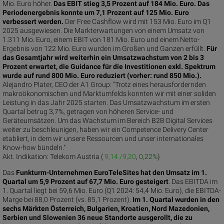
Mio. Euro höher.
Das EBIT stieg 3,5 Prozent auf 184 Mio. Euro. Das
Periodenergebnis konnte um 7,1 Prozent auf 125 Mio. Euro
verbessert werden.
Der Free Cashflow wird mit 153 Mio. Euro im Q1
2025 ausgewiesen. Die Markterwartungen von einem Umsatz von
1.311 Mio. Euro, einem EBIT von 181 Mio. Euro und einem Netto-
Ergebnis von 122 Mio. Euro wurden im Großen und Ganzen erfüllt.
Für
das Gesamtjahr wird weiterhin ein Umsatzwachstum von 2 bis 3
Prozent erwartet, die Guidance für die Investitionen exkl. Spektrum
wurde auf rund 800 Mio. Euro reduziert (vorher: rund 850 Mio.).
Alejandro Plater, CEO der A1 Group: "Trotz eines herausfordernden
makroökonomischen und Marktumfelds konnten wir mit einer soliden
Leistung in das Jahr 2025 starten. Das Umsatzwachstum im ersten
Quartal betrug 3,7%, getragen von höheren Service- und
Geräteumsätzen. Um das Wachstum im Bereich B2B Digital Services
weiter zu beschleunigen, haben wir ein Competence Delivery Center
etabliert, in dem wir unsere Ressourcen und unser internationales
Know-how bündeln."
Akt. Indikation:
Telekom Austria (
9,14 /9,20
,
0,22%
)
Das
Funkturm-Unternehmen EuroTeleSites hat den Umsatz im 1.
Quartal um 5,9 Prozent auf 67,7 Mio. Euro gesteigert
. Das EBITDA im
1. Quartal liegt bei 59,6 Mio. Euro (Q1 2024: 54,4 Mio. Euro), die EBITDA-
Marge bei 88,0 Prozent (vs. 85,1 Prozent).
Im 1. Quartal wurden in den
sechs Märkten Österreich, Bulgarien, Kroatien, Nord Mazedonien,
Serbien und Slowenien 36 neue Standorte ausgerollt, die zu