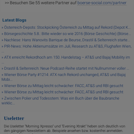
>> Besuchen Sie 55 weitere Partner auf
boerse-social.com/partner
Latest Blogs
» Österreich-Depots: Stockpicking Österreich zu Mittag auf Rekord (Depot K...
» Börsegeschichte 5.8.: Bitte wieder so wie 2016 (Börse Geschichte) (Börse...
» Nachlese: Hans Wanovits Barrique de Beurse, Drastil & Seltenreich starte...
» PIR-News: Hohe Aktienumsätze im Juli, Research zu AT&S, Flughafen Wien,
...
» ATX erreicht Rekordhoch am 150. Handelstag – AT&S und Bajaj Mobility im
...
» Drastil & Seltenreich: Neue Podcast-Reihe startet mit Nullnummer voller ...
» Wiener Börse Party #1214: ATX nach Rekord unchanged, AT&S und Bajaj
Mobi...
» Wiener Börse zu Mittag leicht schwächer: FACC, AT&S und RBI gesucht
» Wiener Börse zu Mittag leicht schwächer: FACC, AT&S und RBI gesucht
» Zwischen Polier und Todesstern: Was ein Buch über die Baubranche
wirklic...
Useletter
Die Useletter "Morning Xpresso" und "Evening Xtrakt" heben sich deutlich von
den gängigen Newslettern ab. Beispiele ansehen bzw. kostenfrei anmelden.