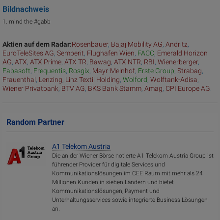
Bildnachweis
1. mind the #gabb
Aktien auf dem Radar:
Rosenbauer
,
Bajaj Mobility AG
,
Andritz
,
EuroTeleSites AG
,
Semperit
,
Flughafen Wien
,
FACC
,
Emerald Horizon
AG
,
ATX
,
ATX Prime
,
ATX TR
,
Bawag
,
ATX NTR
,
RBI
,
Wienerberger
,
Fabasoft
,
Frequentis
,
Rosgix
,
Mayr-Melnhof
,
Erste Group
,
Strabag
,
Frauenthal
,
Lenzing
,
Linz Textil Holding
,
Wolford
,
Wolftank-Adisa
,
Wiener Privatbank
,
BTV AG
,
BKS Bank Stamm
,
Amag
,
CPI Europe AG
.
Random Partner
A1 Telekom Austria
Die an der Wiener Börse notierte A1 Telekom Austria Group ist
führender Provider für digitale Services und
Kommunikationslösungen im CEE Raum mit mehr als 24
Millionen Kunden in sieben Ländern und bietet
Kommunikationslösungen, Payment und
Unterhaltungsservices sowie integrierte Business Lösungen
an.