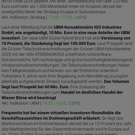
ist für Ende 2026 geplant. Mit einer Jahresleistung von über 220 Mio.
Euro und mehr als 1.300 Mitarbeiter:innen ist Kroatien derzeit der
zweitgrößte Markt der Strabag-Gruppe in Südosteuropa.
Akt. Indikation:
Strabag (
77,60 /77,90
,
1,63%
)
Laut einer Mitteilung hat die
UBM-Kernaktionärin IGO Industries
GmbH, wie angekündigt, 10 Mio. Euro in eine neue Anleihe der UBM
investiert
. Der neue UBM Grüne Hybrid Bond hat eine
Verzinsung von
10 Prozent, die Stückelung liegt bei 100.000 Euro
. Laut Prospekt sind
die Grünen Teilschuldverschreibungen der Grünen UBM-Hybridanleihe
2025 mit der ISIN AT0000A3K955 unbefristet rückzahlbare,
festverzinsliche, tief nachrangige und grüne (nachhaltigkeitsbezogene)
Inhaberschuldverschreibungen. Die Teilschuldverschreibungen haben
kein Fälligkeitsdatum und können von der Emittentin ordentlich
frühestens 5 Jahre nach ihrer Begebung zum Nennbetrag (zuzüglich
allenfalls aufgelaufener Zinsen) zurückgezahlt werden.
Das Volumen
liegt laut Prospekt bei 60 Mio. Euro
. Eine Zulassung der
Teilschuldverschreibungen zum
Handel im Amtlichen Handel der
Wiener Börse wird beantragt
.
Akt. Indikation:
UBM (
19,25 /19,65
,
1,83%
)
Frequentis hat bei einem virtuellen Investoren-Roundtable die
Geschäftsaussichten im Drohnengeschäft erläutert.
So liegt das
Marktwachstum im Drohnenbereich derzeit bei ca 15 Prozent pro Jahr,
das Marktpotenzial für den Gesamtdrohnenmarkt wird in Europa auf
ca. 10 bis 70 Mrd. Euro geschätzt. In Europa seien auch bereits