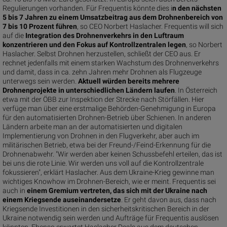
Regulierungen vorhanden. Für Frequentis könnte dies i
n den nächsten
5 bis 7 Jahren zu einem Umsatzbeitrag aus dem Drohnenbereich von
7 bis 10 Prozent führen
, so CEO Norbert Haslacher. Frequentis will sich
auf die
Integration des Drohnenverkehrs in den Luftraum
konzentrieren und den Fokus auf Kontrollzentralen legen
, so Norbert
Haslacher. Selbst Drohnen herzustellen, schließt der CEO aus. Er
rechnet jedenfalls mit einem starken Wachstum des Drohnenverkehrs
und damit, dass in ca. zehn Jahren mehr Drohnen als Flugzeuge
unterwegs sein werden.
Aktuell würden bereits mehrere
Drohnenprojekte in unterschiedlichen Ländern laufen
. In Österreich
etwa mit der ÖBB zur Inspektion der Strecke nach Störfällen. Hier
verfüge man über eine erstmalige Behörden-Genehmigung in Europa
für den automatisierten Drohnen-Betrieb über Schienen. In anderen
Ländern arbeite man an der automatisierten und digitalen
Implementierung von Drohnen in den Flugverkehr, aber auch im
militärischen Betrieb, etwa bei der Freund-/Feind-Erkennung für die
Drohnenabwehr. "Wir werden aber keinen Schussbefehl erteilen, das ist
bei uns die rote Linie. Wir werden uns voll auf die Kontrollzentrale
fokussieren", erklärt Haslacher. Aus dem Ukraine-Krieg gewinne man
wichtiges Knowhow im Drohnen-Bereich, wie er meint. Frequentis sei
auch in
einem Gremium vertreten, das sich mit der Ukraine nach
einem Kriegsende auseinandersetze
. Er geht davon aus, dass nach
Kriegsende Investitionen in den sicherheitskritischen Bereich in der
Ukraine notwendig sein werden und Aufträge für Frequentis auslösen