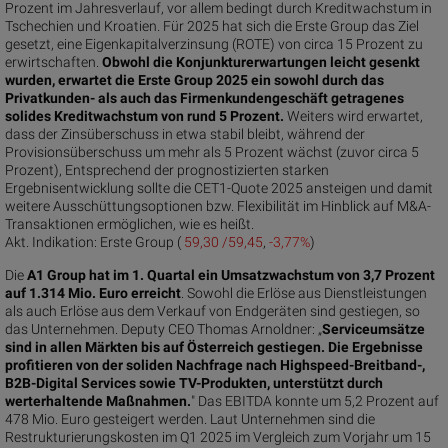
Prozent im Jahresverlauf, vor allem bedingt durch Kreditwachstum in
Tschechien und Kroatien. Für 2025 hat sich die Erste Group das Ziel
gesetzt, eine Eigenkapitalverzinsung (ROTE) von circa 15 Prozent zu
erwirtschaften.
Obwohl die Konjunkturerwartungen leicht gesenkt
wurden, erwartet die Erste Group 2025 ein sowohl durch das
Privatkunden- als auch das Firmenkundengeschäft getragenes
solides Kreditwachstum von rund 5 Prozent.
Weiters wird erwartet,
dass der Zinsüberschuss in etwa stabil bleibt, während der
Provisionsüberschuss um mehr als 5 Prozent wächst (zuvor circa 5
Prozent), Entsprechend der prognostizierten starken
Ergebnisentwicklung sollte die CET1-Quote 2025 ansteigen und damit
weitere Ausschüttungsoptionen bzw. Flexibilität im Hinblick auf M&A-
Transaktionen ermöglichen, wie es heißt.
Akt. Indikation:
Erste Group (
59,30 /59,45
,
-3,77%
)
Die
A1 Group hat im 1. Quartal ein Umsatzwachstum von 3,7 Prozent
auf 1.314 Mio. Euro erreicht
. Sowohl die Erlöse aus Dienstleistungen
als auch Erlöse aus dem Verkauf von Endgeräten sind gestiegen, so
das Unternehmen. Deputy CEO Thomas Arnoldner: „
Serviceumsätze
sind in allen Märkten bis auf Österreich gestiegen. Die Ergebnisse
profitieren von der soliden Nachfrage nach Highspeed-Breitband-,
B2B-Digital Services sowie TV-Produkten, unterstützt durch
werterhaltende Maßnahmen.
" Das EBITDA konnte um 5,2 Prozent auf
478 Mio. Euro gesteigert werden. Laut Unternehmen sind die
Restrukturierungskosten im Q1 2025 im Vergleich zum Vorjahr um 15