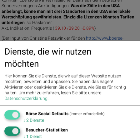
könnten. Ebenso erwartet Haslacher Deals aus dem deutschen
Sondervermögens-Ankündigungen.
Was die Zölle in den USA
anbelangt, könne man mit drei Standorten in den USA eine lokale
Wertschöpfung gewährleisten. Einzig die Lizenzen könnten Tarifen
unterliegen
, so Haslacher.
Akt. Indikation:
Frequentis (
39,10 /39,20
,
-0,89%
)
(Der Input von Christine Petzwinkler für den
http://www.boerse-
social.com/gabb
vom 30.04.)
Dienste, die wir nutzen
(30.04.2025)
möchten
BSN Podcasts
Christian Drastil: Wiener Börse Plausch
Hier können Sie die Dienste, die wir auf dieser Website nutzen
Wiener Börse Party #1214: ATX nach Rekord unchanged,
möchten, bewerten und anpassen. Sie haben das Sagen!
AT&S / Bajaj Mobility sehr auffällig, 150er-Bilanz und
Aktivieren oder deaktivieren Sie die Dienste, wie Sie es für richtig
Wienerberger-Aufnahme
halten.
Um mehr zu erfahren, lesen Sie bitte unsere
Datenschutzerklärung
.
Erste Group
Börse Social Defaults
(immer erforderlich)
Akt. Indikation:
122.00 / 122.40
↓
2
Dienste
Uhrzeit:
07:58:11
Veränderung zu letztem SK:
0.91%
Besucher-Statistiken
Letzter SK:
121.10
( 3.59%)
↓
1
Dienst