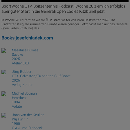
SportWoche ÖTV-Spitzentennis Podcast: Woche 28 ziemlich erfolglos,
aber guter Start in die Generali Open Ladies Kitzbühel jetzt
In Woche 28 entfernten wir die ÖTV-Stars weiter von ihren Bestwerten 2026. Die
Platzziffer stieg, die kumulierten Punkte waren geringer. Jetzt blickt man auf das Generali
Open Ladies Kitzbühel, das...
Books
josefchladek.com
Masahisa Fukase
Sasuke
2025
Atelier EXB
Jörg Rubbert
GTX. Galveston/TX and the Gulf Coast
2026
Verlag Kettler
Machiel Botman
Heartbeat
1994
Volute
Joan van der Keuken
Wij zijn 17
1955
C.A.J. van Dishoeck