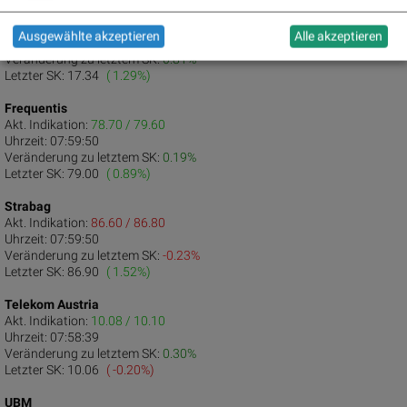
FACC
Akt. Indikation:
17.42 / 17.54
Ausgewählte akzeptieren
Alle akzeptieren
Uhrzeit:
07:58:27
Veränderung zu letztem SK:
0.81%
Letzter SK:
17.34
( 1.29%)
Frequentis
Akt. Indikation:
78.70 / 79.60
Uhrzeit:
07:59:50
Veränderung zu letztem SK:
0.19%
Letzter SK:
79.00
( 0.89%)
Strabag
Akt. Indikation:
86.60 / 86.80
Uhrzeit:
07:59:50
Veränderung zu letztem SK:
-0.23%
Letzter SK:
86.90
( 1.52%)
Telekom Austria
Akt. Indikation:
10.08 / 10.10
Uhrzeit:
07:58:39
Veränderung zu letztem SK:
0.30%
Letzter SK:
10.06
( -0.20%)
UBM