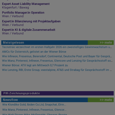
Expert Asset Liability Management
Klagenfurt / Bawag
Portfolio Manager:in Operation
Wien / Verbund
Expert:in Bilanzierung mit Projektaufgaben
Wien / Verbund
Expert:in KI & digitale Zusammenarbeit
Wien / Verbund
Meistgelesen
>> mehr
Tecnotree verzeichnet im ersten Halbjahr 2026 ein zweistelliges Gewinnwachstum und eine beschleunigte Einführungsdynamik
AMCs für Österreich, gelistet an der Wiener Börse
Wie Infineon, Fresenius, Beiersdorf, Continental, Deutsche Post und Bayer für Gesprächsstoff im DAX sorgten
Wie Manz, Pinterest, Infineon, Fresenius, Glencore und Lenzing für Gesprächsstoff sorgten
Wiener Börse: ATX legt am Mittwoch 0,7 Prozent zu
Wie Lenzing, RBI, Erste Group, voestalpine, AT&S und Strabag für Gesprächsstoff im ATX sorgten
PIR-Zeichnungsprodukte
Newsflow
>> mehr
Wie Klondike Gold, Ibiden Co.Ltd, Snapchat, Elrin...
Wie Manz, Pinterest, Infineon, Fresenius, Glencor...
Wie Walt Disney, Nike, McDonalds, Chevron, Procte...