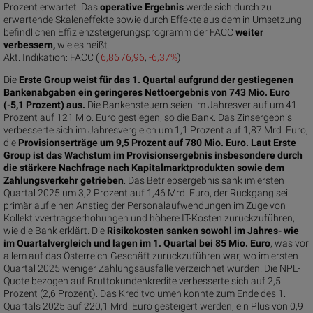
Prozent erwartet. Das
operative Ergebnis
werde sich durch zu
erwartende Skaleneffekte sowie durch Effekte aus dem in Umsetzung
befindlichen Effizienzsteigerungsprogramm der FACC
weiter
verbessern,
wie es heißt.
Akt. Indikation:
FACC (
6,86 /6,96
,
-6,37%
)
Die
Erste Group weist für das 1. Quartal aufgrund der gestiegenen
Bankenabgaben ein geringeres Nettoergebnis von 743 Mio. Euro
(-5,1 Prozent) aus.
Die Bankensteuern seien im Jahresverlauf um 41
Prozent auf 121 Mio. Euro gestiegen, so die Bank. Das Zinsergebnis
verbesserte sich im Jahresvergleich um 1,1 Prozent auf 1,87 Mrd. Euro,
die
Provisionserträge um 9,5 Prozent auf 780 Mio. Euro. Laut Erste
Group ist das Wachstum im Provisionsergebnis insbesondere durch
die stärkere Nachfrage nach Kapitalmarktprodukten sowie dem
Zahlungsverkehr getrieben
. Das Betriebsergebnis sank im ersten
Quartal 2025 um 3,2 Prozent auf 1,46 Mrd. Euro, der Rückgang sei
primär auf einen Anstieg der Personalaufwendungen im Zuge von
Kollektivvertragserhöhungen und höhere IT-Kosten zurückzuführen,
wie die Bank erklärt. Die
Risikokosten sanken sowohl im Jahres- wie
im Quartalvergleich und lagen im 1. Quartal bei 85 Mio. Euro
, was vor
allem auf das Österreich-Geschäft zurückzuführen war, wo im ersten
Quartal 2025 weniger Zahlungsausfälle verzeichnet wurden. Die NPL-
Quote bezogen auf Bruttokundenkredite verbesserte sich auf 2,5
Prozent (2,6 Prozent). Das Kreditvolumen konnte zum Ende des 1.
Quartals 2025 auf 220,1 Mrd. Euro gesteigert werden, ein Plus von 0,9