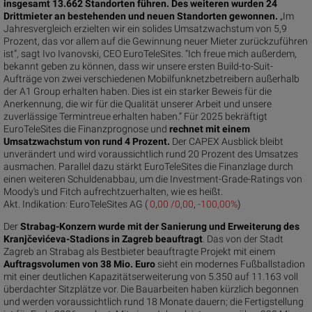
insgesamt 13.662 Standorten führen. Des weiteren wurden 24
Drittmieter an bestehenden und neuen Standorten gewonnen.
„Im
Jahresvergleich erzielten wir ein solides Umsatzwachstum von 5,9
Prozent, das vor allem auf die Gewinnung neuer Mieter zurückzuführen
ist“, sagt Ivo Ivanovski, CEO EuroTeleSites. “Ich freue mich außerdem,
bekannt geben zu können, dass wir unsere ersten Build-to-Suit-
Aufträge von zwei verschiedenen Mobilfunknetzbetreibern außerhalb
der A1 Group erhalten haben. Dies ist ein starker Beweis für die
Anerkennung, die wir für die Qualität unserer Arbeit und unsere
zuverlässige Termintreue erhalten haben.“ Für 2025 bekräftigt
EuroTeleSites die Finanzprognose und
rechnet mit einem
Umsatzwachstum von rund 4 Prozent.
Der CAPEX Ausblick bleibt
unverändert und wird voraussichtlich rund 20 Prozent des Umsatzes
ausmachen. Parallel dazu stärkt EuroTeleSites die Finanzlage durch
einen weiteren Schuldenabbau, um die Investment-Grade-Ratings von
Moody's und Fitch aufrechtzuerhalten, wie es heißt.
Akt. Indikation:
EuroTeleSites AG (
0,00 /0,00
,
-100,00%
)
Der
Strabag-Konzern wurde mit der Sanierung und Erweiterung des
Kranjčevićeva-Stadions in Zagreb beauftragt
. Das von der Stadt
Zagreb an Strabag als Bestbieter beauftragte Projekt mit einem
Auftragsvolumen von 38 Mio. Euro
sieht ein modernes Fußballstadion
mit einer deutlichen Kapazitätserweiterung von 5.350 auf 11.163 voll
überdachter Sitzplätze vor. Die Bauarbeiten haben kürzlich begonnen
und werden voraussichtlich rund 18 Monate dauern; die Fertigstellung