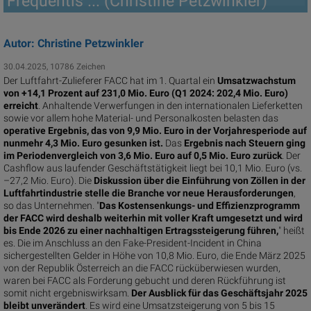
Frequentis ... (Christine Petzwinkler)
Autor: Christine Petzwinkler
30.04.2025, 10786 Zeichen
Der Luftfahrt-Zulieferer FACC hat im 1. Quartal ein
Umsatzwachstum
von +14,1 Prozent auf 231,0 Mio. Euro (Q1 2024: 202,4 Mio. Euro)
erreicht
. Anhaltende Verwerfungen in den internationalen Lieferketten
sowie vor allem hohe Material- und Personalkosten belasten das
operative Ergebnis, das von 9,9 Mio. Euro in der Vorjahresperiode auf
nunmehr 4,3 Mio. Euro gesunken ist.
Das
Ergebnis nach Steuern ging
im Periodenvergleich von 3,6 Mio. Euro auf 0,5 Mio. Euro zurück
. Der
Cashflow aus laufender Geschäftstätigkeit liegt bei 10,1 Mio. Euro (vs.
–27,2 Mio. Euro). Die
Diskussion über die Einführung von Zöllen in der
Luftfahrtindustrie stelle die Branche vor neue Herausforderungen
,
so das Unternehmen. "
Das Kostensenkungs- und Effizienzprogramm
der FACC wird deshalb weiterhin mit voller Kraft umgesetzt und wird
bis Ende 2026 zu einer nachhaltigen Ertragssteigerung führen,
" heißt
es. Die im Anschluss an den Fake-President-Incident in China
sichergestellten Gelder in Höhe von 10,8 Mio. Euro, die Ende März 2025
von der Republik Österreich an die FACC rücküberwiesen wurden,
waren bei FACC als Forderung gebucht und deren Rückführung ist
somit nicht ergebniswirksam.
Der Ausblick für das Geschäftsjahr 2025
bleibt unverändert
. Es wird eine Umsatzsteigerung von 5 bis 15