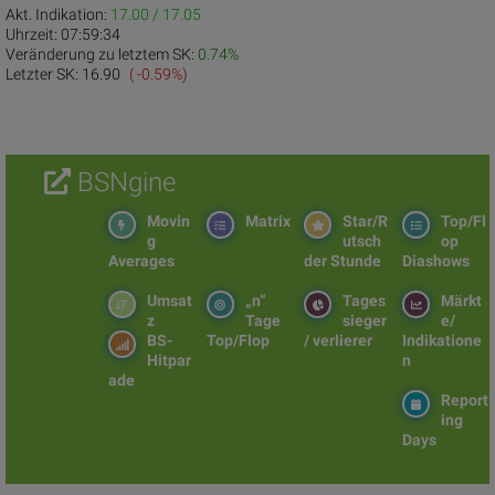
Akt. Indikation:
17.00 / 17.05
Uhrzeit:
07:59:34
Veränderung zu letztem SK:
0.74%
Letzter SK:
16.90
( -0.59%)
BSNgine
Movin
Matrix
Star/R
Top/Fl
g
utsch
op
Averages
der Stunde
Diashows
Umsat
„n“
Tages
Märkt
z
Tage
sieger
e/
BS-
Top/Flop
/ verlierer
Indikatione
Hitpar
n
ade
Report
ing
Days