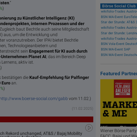
isten
.“
Börse Social Club
8%
)
wikifolio-Trades Austro
BSN MA-Event EuroTele
onierung zu Künstlicher Intelligenz (KI)
Kundenprojekten, internen Prozessen und der
 Zugleich baut Bechtle auch seine Mitgliedschaft
PAI) aus, um die Entwicklung und
r voranzutreiben. Der IPAI bietet Bechtle
BSN Vola-Event Deutsc
nen, Technologieanbietern und
BSN MA-Event SAP
terstreicht sein
Engagement für KI auch durch
BSN MA-Event Deutsch
I-Unternehmen Planet AI
, das im Bereich Deep
Lernens, aktiv ist.
%
)
Featured Partne
 bestätigen die
Kauf-Empfehlung für Palfinger
0 Euro
an.
3%
)
http://www.boerse-social.com/gabb
vom 11.02.)
(11.02.2025)
Wiener Börse Party 
ch Rekord unchanged, AT&S / Bajaj Mobility
FACC, Bajaj und Wi