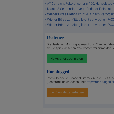
» ATX erreicht Rekordhoch am 150. Handelstag – 
» Drastil & Seltenreich: Neue Podcast-Reihe star
» Wiener Börse Party #1214: ATX nach Rekord u
» Wiener Börse zu Mittag leicht schwächer: FAC
» Wiener Börse zu Mittag leicht schwächer: FAC
Useletter
Die Useletter "Morning Xpresso" und "Evening Xtr
ab. Beispiele ansehen bzw. kostenfrei anmelden. W
Newsletter abonnieren
Runplugged
Infos über neue Financial Literacy Audio Files f
(kostenfrei downloaden über
http://runplugged.
per Newsletter erhalten