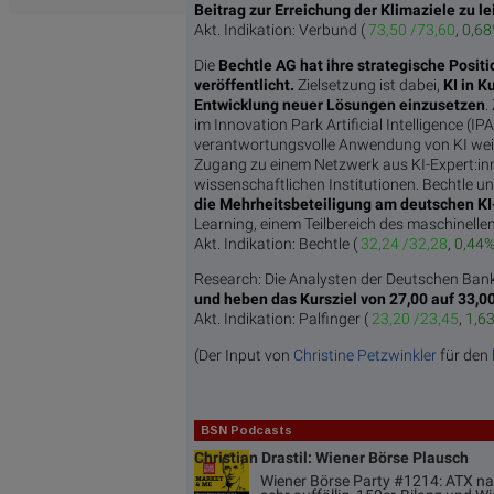
Beitrag zur Erreichung der Klimaziele zu le
Akt. Indikation:
Verbund (
73,50 /73,60
,
0,6
Die
Bechtle AG hat ihre strategische Positi
veröffentlicht.
Zielsetzung ist dabei,
KI in 
Entwicklung neuer Lösungen einzusetzen
.
im Innovation Park Artificial Intelligence (I
verantwortungsvolle Anwendung von KI weite
Zugang zu einem Netzwerk aus KI-Expert:in
wissenschaftlichen Institutionen. Bechtle un
die Mehrheitsbeteiligung am deutschen K
Learning, einem Teilbereich des maschinellen 
Akt. Indikation:
Bechtle (
32,24 /32,28
,
0,44
Research: Die Analysten der Deutschen Bank
und heben das Kursziel von 27,00 auf 33,0
Akt. Indikation:
Palfinger (
23,20 /23,45
,
1,6
(Der Input von
Christine Petzwinkler
für den
BSN Podcasts
Christian Drastil: Wiener Börse Plausch
Wiener Börse Party #1214: ATX na