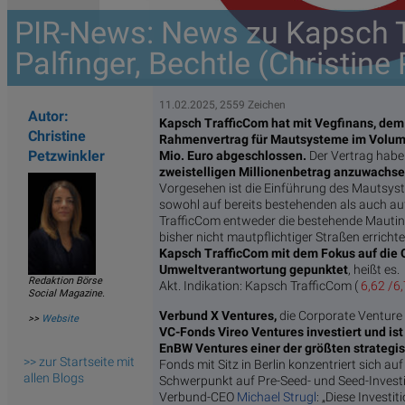
PIR-News: News zu Kapsch T
Palfinger, Bechtle (Christine
11.02.2025, 2559 Zeichen
Autor:
Kapsch TrafficCom hat mit Vegfinans, dem
Christine
Rahmenvertrag für Mautsysteme im Volume
Petzwinkler
Mio. Euro abgeschlossen.
Der Vertrag hab
zweistelligen Millionenbetrag anzuwachs
Vorgesehen ist die Einführung des Mautsys
sowohl auf bereits bestehenden als auch a
TrafficCom entweder die bestehende Mautin
bisher nicht mautpflichtiger Straßen erricht
Kapsch TrafficCom mit dem Fokus auf die 
Umweltverantwortung gepunktet
, heißt es.
Redaktion Börse
Akt. Indikation:
Kapsch TrafficCom (
6,62 /6
Social Magazine.
Verbund X Ventures,
die Corporate Venture 
>>
Website
VC-Fonds Vireo Ventures investiert und i
EnBW Ventures einer der größten strategis
>> zur Startseite mit
Fonds mit Sitz in Berlin konzentriert sich a
allen Blogs
Schwerpunkt auf Pre-Seed- und Seed-Investit
Verbund-CEO
Michael Strugl
: „Diese Invest