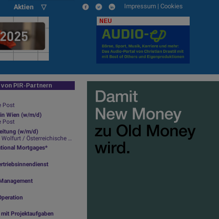
Impressum
|
Cookies
Aktien ▽
NEU
von PIR-Partnern
e Post
in Wien (w/m/d)
e Post
leitung (w/m/d)
lfurt / Österreichische Post
ational Mortgages*
rtriebsinnendienst
ty Management
Operation
g mit Projektaufgaben