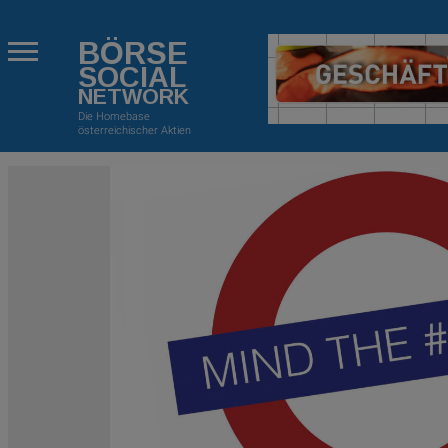
BÖRSE
SOCIAL
NETWORK
Die Homebase
österreichischer Aktien