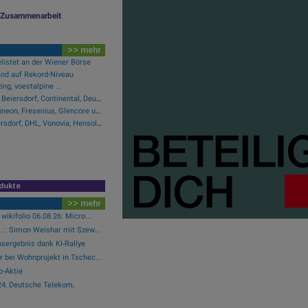
le Zusammenarbeit
>> mehr
listet an der Wiener Börse
and auf Rekord-Niveau
ng, voestalpine ...
Wie Infineon, Fresenius, Beiersdorf, Continental, Deutsche Post und Bayer für Gesprächsstoff im DAX sorgten
Wie Manz, Pinterest, Infineon, Fresenius, Glencore und Lenzing für Gesprächsstoff sorgten
Research-Fazits zu Beiersdorf, DHL, Vonovia, Hensoldt ...
dukte
>> mehr
wikifolio 06.08.26: Micro...
..: Simon Weishar mit Szew...
nsergebnis dank KI-Rallye
r bei Wohnprojekt in Tschec...
p-Aktie
4, Deutsche Telekom,