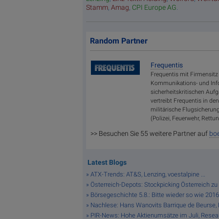
Stamm
,
Amag
,
CPI Europe AG
.
Random Partner
Frequentis
Frequentis mit Firmensitz 
Kommunikations- und Info
sicherheitskritischen Aufg
vertreibt Frequentis in d
militärische Flugsicherung
(Polizei, Feuerwehr, Rettun
>> Besuchen Sie 55 weitere Partner auf
boe
Latest Blogs
» ATX-Trends: AT&S, Lenzing, voestalpine ...
» Österreich-Depots: Stockpicking Österreich zu 
» Börsegeschichte 5.8.: Bitte wieder so wie 2016
» Nachlese: Hans Wanovits Barrique de Beurse, Dr
» PIR-News: Hohe Aktienumsätze im Juli, Resear