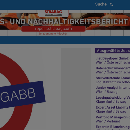
Suche
Ausgewählte Jobs 
.net Developer (f/m/d)
Wien / Österreichisch
Datenschutzmanager*
Wien / Österreichisch
Stellvertretende Team
Logistikzentrum 6965 Wo
Junior Analyst Intern
Wien / Bawag
Leasingabwicklung Ve
Klagenfurt / Bawag
Expert Asset Liabili
Klagenfurt / Bawag
Portfolio Manager:in 
Wien / Verbund
Expert:in Bilanzierun