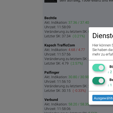
sehr auffällig, 150er-Bilanz und 
Bechtle
Akt. Indikation:
37.36 / 37.40
Uhrzeit:
11:58:09
Veränderung zu letztem SK:
0.11%
Dienst
Letzter SK:
37.34
( 0.21%)
Kapsch TrafficCom
Hier können S
Akt. Indikation:
4.68 / 4.77
Sie haben das 
Uhrzeit:
11:57:56
mehr zu erfah
Veränderung zu letztem SK:
-1.36%
Letzter SK:
4.79
( 2.57%)
Bö
↓
2
Palfinger
Akt. Indikation:
30.80 / 30.90
Be
Uhrzeit:
11:56:10
↓
1
Veränderung zu letztem SK:
2.32%
Letzter SK:
30.15
( -0.33%)
Ausgewählte
Verbund
Akt. Indikation:
58.20 / 58.35
Uhrzeit:
11:58:06