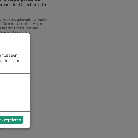
rteien für Comeback der
st ein Podcastprojekt für Audio-
stil Comm.. Unter dem Motto
Christian Drastil über das
iener Börse. Inh...
adek.com
 anpassen.
halten.
Um
 Preus Fotomuseum
y Hand
r the Earthquake
 akzeptieren
rm