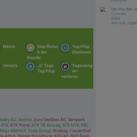
Poursuite
Moi Wer (Moi Ve
Ci-contre
2004
Ann und Jürgen
Matrix
Star/Rutsc
Top/Flop
h der
Diashows
Stunde
Umsatz
„n“ Tage
Tagessieg
Top/Flop
er/
verlierer
bility AG
,
Andritz
,
EuroTeleSites AG
,
Semperit
,
,
ATX
,
ATX Prime
,
ATX TR
,
Bawag
,
ATX NTR
,
RBI
,
Mayr-Melnhof
,
Erste Group
,
Strabag
,
Frauenthal
,
nk-Adisa
,
Wiener Privatbank
,
BTV AG
,
BKS Bank