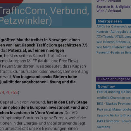
Wien / Verbund
rafficCom, Verbund,
Expert:in KI & digita
Wien / Verbund
 Petzwinkler)
Meistgelesen
AMCs für Österreich, ge
Kontron - Auftragsbest
ATX-Trends: AT&S, Lenzi
 größten Mautbetreiber in Norwegen, einen
n von laut Kapsch TrafficCom geschätzten 7,5
e das
Potenzial, auf einen niedrigen
en
, heißt es seitens Kapsch TrafficCom.
tems Autopass MLFF (Multi-Lane Free Flow)
uf neuen Standorten, was bedeutet, dass Kapsch
frastruktur aufrüsten oder neue Systeme entlang
en wird.
Von insgesamt sechs Bietern habe
PIR-Zeichnungspro
Qualität der angebotenen Lösung und die
Newsflow
Fear of missing out bei 
,74
,
-1,76%
)
wikifolio Champion per 
Capital Unit von Verbund,
hat in den Early Stage
BKS - Starkes Provisio
st nun neben dem European Investment Fund und
Porr setzt Mauerrobote
chen Investoren in Vireo Ventures
. Der VC-
Upgrade für Erste Grou
uf frühphasige Startups in ganz Europa, wobei der
DAX-Frühmover: Scout2
ionen in der Energie- und Mobilitätswende liegt.
Siemens...
ition unterstreicht unsere Bemühungen, einen