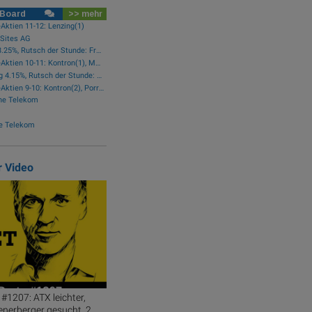
 Board
>> mehr
-Aktien 11-12: Lenzing(1)
Sites AG
Star der Stunde: AT&S 3.25%, Rutsch der Stunde: Frequentis -1.15%
wikifolio-Trades Austro-Aktien 10-11: Kontron(1), Mayr-Melnhof(1)
Star der Stunde: Lenzing 4.15%, Rutsch der Stunde: AT&S -3.08%
wikifolio-Trades Austro-Aktien 9-10: Kontron(2), Porr(1)
he Telekom
e Telekom
r Video
#1207: ATX leichter,
enerberger gesucht, 2