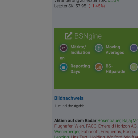
Veränderung zu letztem SK:
0.56%
Letzter SK:
57.95
( -1.45%)
BSNgine
Märkte/
Moving
Indikation
Averages
en
Reporting
BS-
Days
Hitparade
Bildnachweis
1. mind the #gabb
Aktien auf dem Radar:
Rosenbauer
,
Bajaj Mo
Flughafen Wien
,
FACC
,
Emerald Horizon AG
Wienerberger
,
Fabasoft
,
Frequentis
,
Rosgix
,
Lenzing
,
Linz Textil Holding
,
Wolford
,
Wolfta