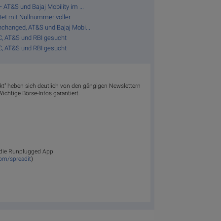
AT&S und Bajaj Mobility im ...
tet mit Nullnummer voller ...
nchanged, AT&S und Bajaj Mobi...
C, AT&S und RBI gesucht
C, AT&S und RBI gesucht
akt" heben sich deutlich von den gängigen Newslettern
ichtige Börse-Infos garantiert.
ür die Runplugged App
com/spreadit
)