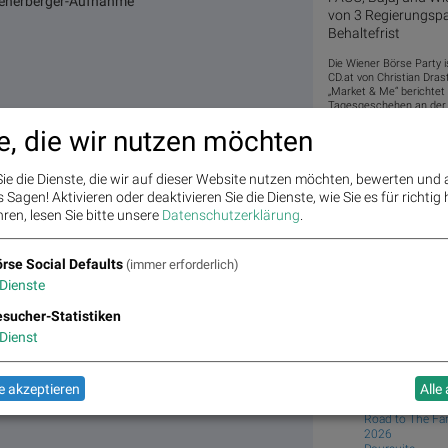
Wienerberger-Aufnahme
von 3 Regierungspa
Behaltefrist
Die Wiener Börse Party i
CD.at von Christian Dra
„Market & Me“ berichtet 
Tagesgeschehen an der W
e, die wir nutzen möchten
Books
josefchl
ie die Dienste, die wir auf dieser Website nutzen möchten, bewerten und
Dag Alveng
Asylum
Sagen! Aktivieren oder deaktivieren Sie die Dienste, wie Sie es für richtig 
1987
ren, lesen Sie bitte unsere
Datenschutzerklärung
.
Koks Forlag &
Robert Frank
rse Social Defaults
(immer erforderlich)
The Lines of M
Dienste
1972
Yūgensha
sucher-Statistiken
Ryuji Miyamoto
Dienst
Kobe 1995 Afte
1995
Telescope
 akzeptieren
Alle
Ola Rindal
Road to The Fa
2026