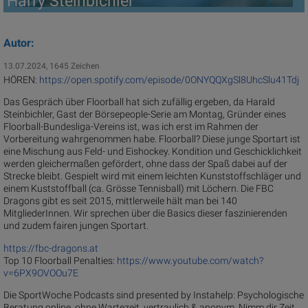
Harry Steinbichler
Autor:
13.07.2024, 1645 Zeichen
HÖREN:
https://open.spotify.com/episode/0ONYQQXgSl8UhcSlu41Tdj
Das Gespräch über Floorball hat sich zufällig ergeben, da Harald
Steinbichler, Gast der Börsepeople-Serie am Montag, Gründer eines
Floorball-Bundesliga-Vereins ist, was ich erst im Rahmen der
Vorbereitung wahrgenommen habe. Floorball? Diese junge Sportart ist
eine Mischung aus Feld- und Eishockey. Kondition und Geschicklichkeit
werden gleichermaßen gefördert, ohne dass der Spaß dabei auf der
Strecke bleibt. Gespielt wird mit einem leichten Kunststoffschläger und
einem Kuststoffball (ca. Grösse Tennisball) mit Löchern. Die FBC
Dragons gibt es seit 2015, mittlerweile hält man bei 140
MitgliederInnen. Wir sprechen über die Basics dieser faszinierenden
und zudem fairen jungen Sportart.
https://fbc-dragons.at
Top 10 Floorball Penalties:
https://www.youtube.com/watch?
v=6PX9OVOOu7E
Die SportWoche Podcasts sind presented by Instahelp: Psychologische
Beratung online, ohne Wartezeit, vertraulich & anonym. Nimm dir Zeit