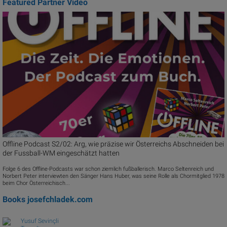
Featured Partner Video
Offline Podcast S2/02: Arg, wie präzise wir Österreichs Abschneiden bei
der Fussball-WM eingeschätzt hatten
Folge 6 des Offline-Podcasts war schon ziemlich fußballerisch. Marco Seltenreich und
Norbert Peter interviewten den Sänger Hans Huber, was seine Rolle als Chormitglied 1978
beim Chor Österreichisch...
Books
josefchladek.com
Yusuf Sevinçli