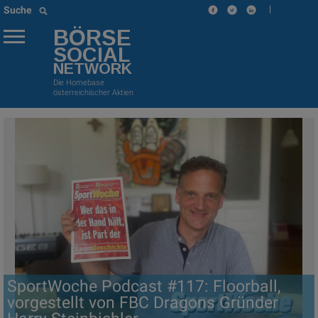
|
Suche
BÖRSE
SOCIAL
NETWORK
Die Homebase
österreichischer Aktien
SportWoche Podcast #117: Floorball,
vorgestellt von FBC Dragons Gründer