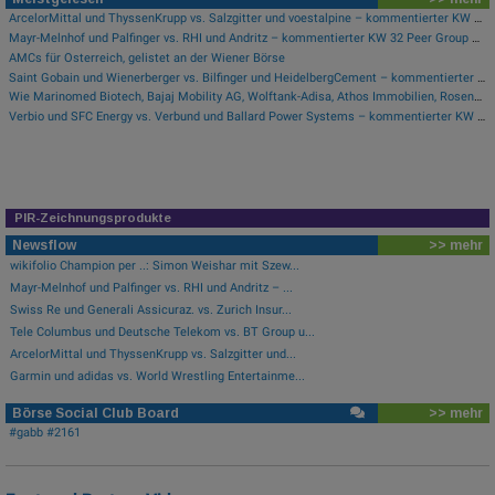
ArcelorMittal und ThyssenKrupp vs. Salzgitter und voestalpine – kommentierter KW 32 Peer Group Watch Stahl
Mayr-Melnhof und Palfinger vs. RHI und Andritz – kommentierter KW 32 Peer Group Watch Zykliker Österreich
AMCs für Österreich, gelistet an der Wiener Börse
Saint Gobain und Wienerberger vs. Bilfinger und HeidelbergCement – kommentierter KW 32 Peer Group Watch Bau & Baustoffe
Wie Marinomed Biotech, Bajaj Mobility AG, Wolftank-Adisa, Athos Immobilien, Rosenbauer und Telekom Austria für Gesprächsstoff in Österreich sorgten
Verbio und SFC Energy vs. Verbund und Ballard Power Systems – kommentierter KW 32 Peer Group Watch Energie
PIR-Zeichnungsprodukte
Newsflow
>> mehr
wikifolio Champion per ..: Simon Weishar mit Szew...
Mayr-Melnhof und Palfinger vs. RHI und Andritz – ...
Swiss Re und Generali Assicuraz. vs. Zurich Insur...
Tele Columbus und Deutsche Telekom vs. BT Group u...
ArcelorMittal und ThyssenKrupp vs. Salzgitter und...
Garmin und adidas vs. World Wrestling Entertainme...
Börse Social Club Board
>> mehr
#gabb #2161