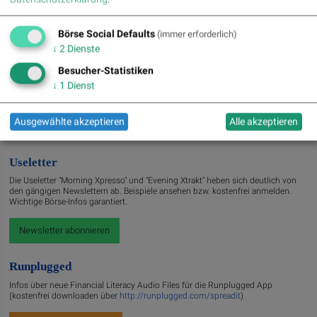
» Börsegeschichte 7.8.: Extremes zu Palfinger (Börse Geschichte)
(BörseGes...
Börse Social Defaults
(immer erforderlich)
» Nachlese: 10 Vokabel, um Asta besser zu verstehen; Stella Langthaler (au...
↓
2
Dienste
» PIR-News: Post, Kontron (Christine Petzwinkler)
Besucher-Statistiken
» (Christian Drastil)
↓
1
Dienst
» Wiener Börse zu Mittag schwächer: Bajaj Mobility, FACC und Agrana gesucht
» Börse-Inputs auf Spotify zu u.a. Jugend fragt Asta nach dem
Geschäftsmod...
Ausgewählte akzeptieren
Alle akzeptieren
» ATX-Trends: VIG, AT&S, Erste Group, Verbund ...
Useletter
Die Useletter "Morning Xpresso" und "Evening Xtrakt" heben sich deutlich von
den gängigen Newslettern ab. Beispiele ansehen bzw. kostenfrei anmelden.
Wichtige Börse-Infos garantiert.
Newsletter abonnieren
Runplugged
Infos über neue Financial Literacy Audio Files für die Runplugged App
(kostenfrei downloaden über
http://runplugged.com/spreadit
)