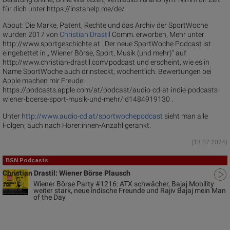
für dich unter https://instahelp.me/de/ .
About: Die Marke, Patent, Rechte und das Archiv der SportWoche
wurden 2017 von
Christian Drastil
Comm. erworben, Mehr unter
http://www.sportgeschichte.at . Der neue SportWoche Podcast ist
eingebettet in „ Wiener Börse, Sport, Musik (und mehr)“ auf
http://www.christian-drastil.com/podcast und erscheint, wie es in
Name SportWoche auch drinsteckt, wöchentlich. Bewertungen bei
Apple machen mir Freude:
https://podcasts.apple.com/at/podcast/audio-cd-at-indie-podcasts-
wiener-boerse-sport-musik-und-mehr/id1484919130 .
Unter
http://www.audio-cd.at/sportwochepodcast
sieht man alle
Folgen, auch nach Hörer:innen-Anzahl gerankt.
(13.07.2024)
BSN Podcasts
Christian Drastil: Wiener Börse Plausch
Wiener Börse Party #1216: ATX schwächer, Bajaj Mobility
weiter stark, neue indische Freunde und Rajiv Bajaj mein Man
of the Day