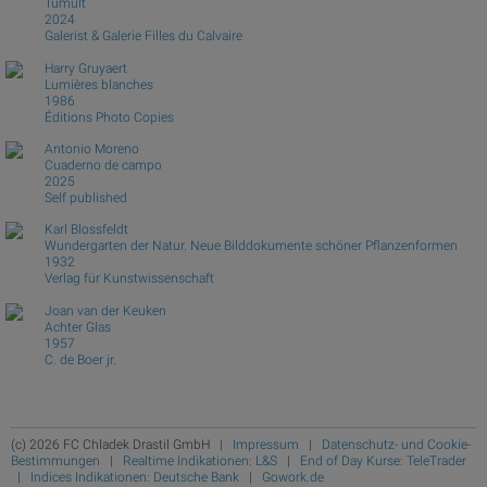
Tumult
2024
Galerist & Galerie Filles du Calvaire
Harry Gruyaert
Lumières blanches
1986
Éditions Photo Copies
Antonio Moreno
Cuaderno de campo
2025
Self published
Karl Blossfeldt
Wundergarten der Natur. Neue Bilddokumente schöner Pflanzenformen
1932
Verlag für Kunstwissenschaft
Joan van der Keuken
Achter Glas
1957
C. de Boer jr.
(c) 2026 FC Chladek Drastil GmbH |
Impressum
|
Datenschutz- und Cookie-
Bestimmungen
|
Realtime Indikationen: L&S
|
End of Day Kurse: TeleTrader
|
Indices Indikationen: Deutsche Bank
|
Gowork.de