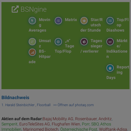
BSNgine
Movin
Matrix
Star/R
Top/Fl
g
utsch
op
Averages
der Stunde
Diashows
Umsat
„n“
Tages
Märkt
z
Tage
sieger
e/
BS-
Top/Flop
/ verlierer
Indikatione
Hitpar
n
ade
Report
ing
Days
Bildnachweis
1. Harald Steinbichler , Floorball >> Öffnen auf photaq.com
Aktien auf dem Radar:
Bajaj Mobility AG
,
Rosenbauer
,
Andritz
,
Semperit
,
EuroTeleSites AG
,
Flughafen Wien
,
Porr
,
SBO
,
Athos
Immobilien
,
Marinomed Biotech
,
Österreichische Post
,
Wolftank-Adisa
,