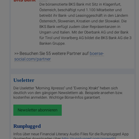
Die börsenotierte BKS Bank mit Sitz in Klagenfurt,
Österreich, beschäftigt rund 1.100 Mitarbeiter und
betreibt ihr Bank- und Leasinggeschäft in den Ländern
Österreich, Slowenien, Kroatien und der Slowakei. Die
BKS Bank verfügt zudem über Repräsentanzen in
Ungarn und Italien. Mit der Oberbank AG und der Bank
für Tirol und Vorarlberg AG bildet die BKS Bank AG die 3
Banken Gruppe.
>> Besuchen Sie 55 weitere Partner auf
boerse-
social.com/partner
Useletter
Die Useletter "Morning Xpresso" und "Evening Xtrakt" heben sich
deutlich von den gängigen Newslettern ab. Beispiele ansehen bzw.
kostenfrei anmelden. Wichtige Börse-Infos garantiert.
Newsletter abonnieren
Runplugged
Infos über neue Financial Literacy Audio Files für die Runplugged App
(kostenfrei downloaden über
http://runplugged.com/spreadit
)