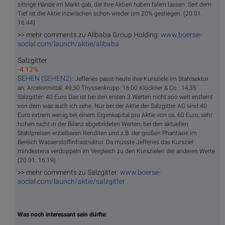
zittrige Hände im Markt gab, die Ihre Aktien haben fallen lassen. Seit dem
Tief ist die Aktie inzwischen schon wieder um 20% gestiegen. (20.01.
16:44)
>> mehr comments zu Alibaba Group Holding:
www.boerse-
social.com/launch/aktie/alibaba
Salzgitter
-4.12%
SEHEN (SEHEN2)
:
Jefferies passt heute ihre Kursziele im Stahlsektor
an: Arcelormittal: 49,50 Thyssenkrupp: 16,00 Klöckner & Co.: 14,35
Salzgitter: 40 Euro Das ist bei den ersten 3 Werten nicht soo weit entfernt
von dem was auch ich sehe. Nur bei der Aktie der Salzgitter AG sind 40
Euro extrem wenig bei einem Eigenkapital pro Aktie von ca. 60 Euro, sehr
hohen nicht in der Bilanz abgebildeten Werten, bei den aktuellen
Stahlpreisen erzielbaren Renditen und z.B. der großen Phantasie im
Bereich Wasserstoffinfrastruktur. Da müsste Jefferies das Kursziel
mindestens verdoppeln im Vergleich zu den Kurszielen der anderen Werte.
(20.01. 16:19)
>> mehr comments zu Salzgitter:
www.boerse-
social.com/launch/aktie/salzgitter
Was noch interessant sein dürfte: