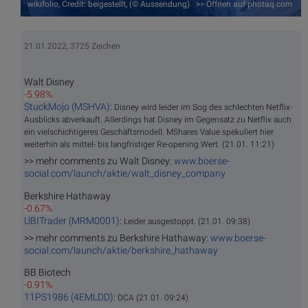
wikifolio, Credit: beigestellt, (© Aussendung) >> Öffnen auf photaq.com
21.01.2022, 3725 Zeichen
Walt Disney
-5.98%
StuckMojo (MSHVA)
:
Disney wird leider im Sog des schlechten Netflix-
Ausblicks abverkauft. Allerdings hat Disney im Gegensatz zu Netflix auch
ein vielschichtigeres Geschäftsmodell. MShares Value spekuliert hier
weiterhin als mittel- bis langfristiger Re-opening Wert. (21.01. 11:21)
>> mehr comments zu Walt Disney:
www.boerse-
social.com/launch/aktie/walt_disney_company
Berkshire Hathaway
-0.67%
UBITrader (MRM0001)
:
Leider ausgestoppt. (21.01. 09:38)
>> mehr comments zu Berkshire Hathaway:
www.boerse-
social.com/launch/aktie/berkshire_hathaway
BB Biotech
-0.91%
11PS1986 (4EMLDD)
:
DCA (21.01. 09:24)