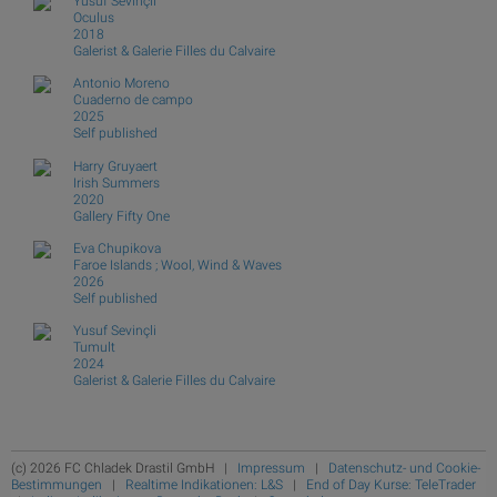
Yusuf Sevinçli
Oculus
2018
Galerist & Galerie Filles du Calvaire
Antonio Moreno
Cuaderno de campo
2025
Self published
Harry Gruyaert
Irish Summers
2020
Gallery Fifty One
Eva Chupikova
Faroe Islands ; Wool, Wind & Waves
2026
Self published
Yusuf Sevinçli
Tumult
2024
Galerist & Galerie Filles du Calvaire
(c) 2026 FC Chladek Drastil GmbH |
Impressum
|
Datenschutz- und Cookie-
Bestimmungen
|
Realtime Indikationen: L&S
|
End of Day Kurse: TeleTrader