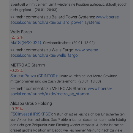
Eventuell wir mit einem Limit wieder eine Position aufebaut, aktuell jedoch
nicht geplant. (20.01. 20:03)
>> mehr comments zu Ballard Power Systems:
www.boerse-
social.com/launch/aktie/ballard_power_systems
Wells Fargo
-2.12%
MatG (SPS2021)
:
Gewinnmitnahme (20.01. 18:02)
>> mehr comments zu Wells Fargo:
www.boerse-
social.com/launch/aktie/wells_fargo
METRO AG Stamm
-0.23%
SanchoPanza (CRINTOR)
:
Heute wurden bei der Metro Gewinne
mitgenommen und die Cash Seite erhöht. (20.01. 18:00)
>> mehr comments zu METRO AG Stamm:
www.boerse-
social.com/launch/aktie/metro_ag_stamm
Alibaba Group Holding
-0.39%
FSCInvest (HRISKFSC)
:
Natürlich ist es leicht sich bei Unsicherheiten
von Aktien fern zuhalten. Das Problem ist nur, dass man dann sehr häufig
den richtigen Zeitpunkt zum Einstieg wieder verpasst. Alibaba ist meine
drezeit größte Position im Depot, weil es meiner Meinung nach zu viele