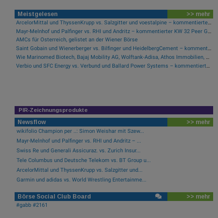
Meistgelesen
>> mehr
ArcelorMittal und ThyssenKrupp vs. Salzgitter und voestalpine – kommentierter KW 32 Peer Group Watch Stahl
Mayr-Melnhof und Palfinger vs. RHI und Andritz – kommentierter KW 32 Peer Group Watch Zykliker Österreich
AMCs für Österreich, gelistet an der Wiener Börse
Saint Gobain und Wienerberger vs. Bilfinger und HeidelbergCement – kommentierter KW 32 Peer Group Watch Bau & Baustoffe
Wie Marinomed Biotech, Bajaj Mobility AG, Wolftank-Adisa, Athos Immobilien, Rosenbauer und Telekom Austria für Gesprächsstoff in Österreich sorgten
Verbio und SFC Energy vs. Verbund und Ballard Power Systems – kommentierter KW 32 Peer Group Watch Energie
PIR-Zeichnungsprodukte
Newsflow
>> mehr
wikifolio Champion per ..: Simon Weishar mit Szew...
Mayr-Melnhof und Palfinger vs. RHI und Andritz – ...
Swiss Re und Generali Assicuraz. vs. Zurich Insur...
Tele Columbus und Deutsche Telekom vs. BT Group u...
ArcelorMittal und ThyssenKrupp vs. Salzgitter und...
Garmin und adidas vs. World Wrestling Entertainme...
Börse Social Club Board
>> mehr
#gabb #2161