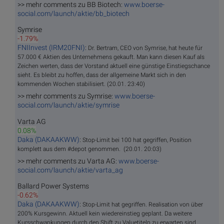
>> mehr comments zu BB Biotech:
www.boerse-
social.com/launch/aktie/bb_biotech
Symrise
-1.79%
FNIInvest (IRM20FNI)
:
Dr. Bertram, CEO von Symrise, hat heute für
57.000 € Aktien des Unternehmens gekauft. Man kann diesen Kauf als
Zeichen werten, dass der Vorstand aktuell eine günstige Einstiegschance
sieht. Es bleibt zu hoffen, dass der allgemeine Markt sich in den
kommenden Wochen stabilisiert. (20.01. 23:40)
>> mehr comments zu Symrise:
www.boerse-
social.com/launch/aktie/symrise
Varta AG
0.08%
Daka (DAKAAKWW)
:
Stop-Limit bei 100 hat gegriffen, Position
komplett aus dem #depot genommen. (20.01. 20:03)
>> mehr comments zu Varta AG:
www.boerse-
social.com/launch/aktie/varta_ag
Ballard Power Systems
-0.62%
Daka (DAKAAKWW)
:
Stop-Limit hat gegriffen. Realisation von über
200% Kursgewinn. Aktuell kein wiedereinstieg geplant. Da weitere
Kursschwankungen durch den Shift zu Valuetiteln zu erwarten sind.