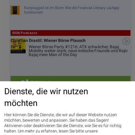
Runplugged ist im Store: Wie die Financial Literacy Laufapp
funktioniert
BSN Podcasts
Christian Drastil: Wiener Börse Plausch
Wiener Börse Party #1216: ATX schwächer, Bajaj
Mobility weiter stark, neue indische Freunde und Rajiv
Bajaj mein Man of the Day
BSNgine
Dienste, die wir nutzen
Movi
Matri
Star/
Top/
ng
x
Rutsc
Flop
möchten
Averages
h der
Diashows
Stunde
Hier können Sie die Dienste, die wir auf dieser Website nutzen
Umsa
„n“
Tage
Märk
möchten, bewerten und anpassen. Sie haben das Sagen!
tz
Tage
ssieg
te/
Aktivieren oder deaktivieren Sie die Dienste, wie Sie es für richtig
BS-
Top/Flop
er/
Indikation
halten.
Um mehr zu erfahren, lesen Sie bitte unsere
Hitpa
verlierer
en