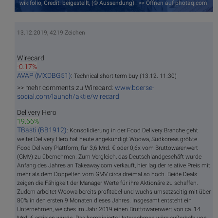
wikifolio, Credit: beigestellt, (© Aussendung) >> Öffnen auf photaq.com
13.12.2019, 4219 Zeichen
Wirecard
-0.17%
AVAP (MXDBG51)
:
Technical short term buy (13.12. 11:30)
>> mehr comments zu Wirecard:
www.boerse-
social.com/launch/aktie/wirecard
Delivery Hero
19.66%
TBasti (BB1912)
:
Konsolidierung in der Food Delivery Branche geht
weiter Delivery Hero hat heute angekündigt Woowa, Südkoreas größte
Food Delivery Plattform, für 3,6 Mrd. € oder 0,6x vom Bruttowarenwert
(GMV) zu übernehmen. Zum Vergleich, das Deutschlandgeschäft wurde
Anfang des Jahres an Takeaway.com verkauft, hier lag der relative Preis mit
mehr als dem Doppelten vom GMV circa dreimal so hoch. Beide Deals
zeigen die Fähigkeit der Manager Werte für ihre Aktionäre zu schaffen.
Zudem arbeitet Woowa bereits profitabel und wuchs umsatzseitig mit über
80% in den ersten 9 Monaten dieses Jahres. Insgesamt entsteht ein
Unternehmen, welches im Jahr 2019 einen Bruttowarenwert von ca. 14
Mrd. € erzielen würde. Das kombinierte Unternehmen wäre außerhalb von