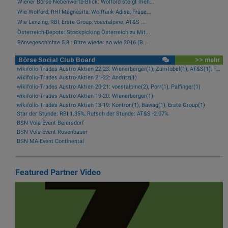
Wiener Börse Nebenwerte-Blick: Wolford steigt meh...
Wie Wolford, RHI Magnesita, Wolftank-Adisa, Fraue...
Wie Lenzing, RBI, Erste Group, voestalpine, AT&S ...
Österreich-Depots: Stockpicking Österreich zu Mit...
Börsegeschichte 5.8.: Bitte wieder so wie 2016 (B...
Börse Social Club Board
>> mehr
wikifolio-Trades Austro-Aktien 22-23: Wienerberger(1), Zumtobel(1), AT&S(1), Frequentis(1), FACC(1), Kontron(1)
wikifolio-Trades Austro-Aktien 21-22: Andritz(1)
wikifolio-Trades Austro-Aktien 20-21: voestalpine(2), Porr(1), Palfinger(1)
wikifolio-Trades Austro-Aktien 19-20: Wienerberger(1)
wikifolio-Trades Austro-Aktien 18-19: Kontron(1), Bawag(1), Erste Group(1)
Star der Stunde: RBI 1.35%, Rutsch der Stunde: AT&S -2.07%
BSN Vola-Event Beiersdorf
BSN Vola-Event Rosenbauer
BSN MA-Event Continental
Featured Partner Video