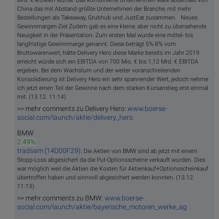
China das mit Abstand größte Unternehmen der Branche, mit mehr
Bestellungen als Takeaway, Grubhub und JustEat zusammen. Neues
Gewinnmargen-Ziel Zudem gab es eine kleine, aber nicht zu übersehende
Neuigkeit in der Präsentation. Zum ersten Mal wurde eine mittel- bis
langfristige Gewinnmarge genannt. Diese beträgt 5%-8% vom
Bruttowarenwert; hätte Delivery Hero diese Marke bereits im Jahr 2019
erreicht würde sich ein EBITDA von 700 Mio. € bis 1,12 Mrd. € EBITDA
ergeben. Bei dem Wachstum und der weiter voranschreitenden
Konsolidierung ist Delivery Hero ein sehr spannender Wert, jedoch nehme
ich jetzt einen Teil der Gewinne nach dem starken Kursanstieg erst einmal
mit. (13.12. 11:14)
>> mehr comments zu Delivery Hero:
www.boerse-
social.com/launch/aktie/delivery_hero
BMW
2.49%
tradsam (14D00F29)
:
Die Aktien von BMW sind ab jetzt mit einem
Stopp-Loss abgesichert da die Put-Optionsscheine verkauft wurden. Dies
war möglich weil die Aktien die Kosten für Aktienkauf+Optionsscheinkauf
übertroffen haben und sinnvoll abgesichert werden konnten. (13.12.
11:13)
>> mehr comments zu BMW:
www.boerse-
social.com/launch/aktie/bayerische_motoren_werke_ag