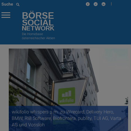
|
Suche
BÖRSE
SOCIAL
NETWORK
Die Homebase
österreichischer Aktien
wikifolio whispers p.m. zu Wirecard, Delivery Hero,
BMW, RIB Software, Biofrontera, publity, TUI AG, Varta
AG und Vossloh