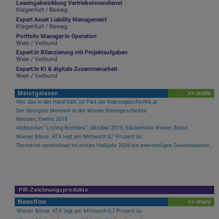
Leasingabwicklung Vertriebsinnendienst
Klagenfurt / Bawag
Expert Asset Liability Management
Klagenfurt / Bawag
Portfolio Manager:in Operation
Wien / Verbund
Expert:in Bilanzierung mit Projektaufgaben
Wien / Verbund
Expert:in KI & digitale Zusammenarbeit
Wien / Verbund
Meistgelesen
>> mehr
Wer das in der Hand hält, ist Part der boersegeschichte.at
Der lässigste Moment in der Wiener Börsegeschichte
Messen, Events 2018
Alphazirkel "Listing Brothers", Oktober 2019, Säulenhalle Wiener Börse
Wiener Börse: ATX legt am Mittwoch 0,7 Prozent zu
Tecnotree verzeichnet im ersten Halbjahr 2026 ein zweistelliges Gewinnwachstum und eine beschleunigte Einführungsdynamik
PIR-Zeichnungsprodukte
Newsflow
>> mehr
Wiener Börse: ATX legt am Mittwoch 0,7 Prozent zu