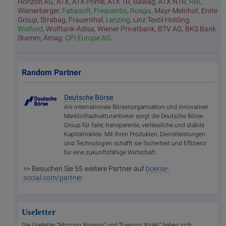
Horizon AG
,
ATX
,
ATX Prime
,
ATX TR
,
Bawag
,
ATX NTR
,
RBI
,
Wienerberger
,
Fabasoft
,
Frequentis
,
Rosgix
,
Mayr-Melnhof
,
Erste
Group
,
Strabag
,
Frauenthal
,
Lenzing
,
Linz Textil Holding
,
Wolford
,
Wolftank-Adisa
,
Wiener Privatbank
,
BTV AG
,
BKS Bank
Stamm
,
Amag
,
CPI Europe AG
.
Random Partner
Deutsche Börse
Als internationale Börsenorganisation und innovativer
Marktinfrastrukturanbieter sorgt die Deutsche Börse
Group für faire, transparente, verlässliche und stabile
Kapitalmärkte. Mit ihren Produkten, Dienstleistungen
und Technologien schafft sie Sicherheit und Effizienz
für eine zukunftsfähige Wirtschaft.
>> Besuchen Sie 55 weitere Partner auf
boerse-
social.com/partner
Useletter
Die Useletter "Morning Xpresso" und "Evening Xtrakt" heben sich