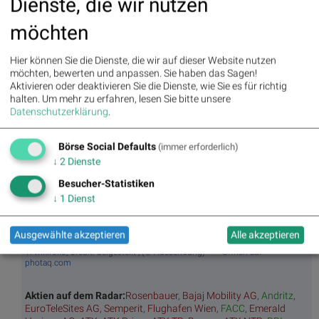
Dienste, die wir nutzen
BSNgine
möchten
Movi
Matri
Star/
Top/
ng
x
Rutsc
Flop
Hier können Sie die Dienste, die wir auf dieser Website nutzen
Averages
h der
Diashows
möchten, bewerten und anpassen. Sie haben das Sagen!
Stunde
Aktivieren oder deaktivieren Sie die Dienste, wie Sie es für richtig
Umsa
„n“
Tage
Märk
halten.
Um mehr zu erfahren, lesen Sie bitte unsere
tz
Tage
ssieg
te/
Datenschutzerklärung
.
BS-
Top/Flop
er/
Indikation
Hitpa
verlierer
en
Börse Social Defaults
rade
(immer erforderlich)
Repo
↓
2
Dienste
rting
Besucher-Statistiken
Days
↓
1
Dienst
Bildnachweis
Ausgewählte akzeptieren
Alle akzeptieren
1. wikifolio, Credit: beigestellt , (© Aussendung) >> Öffnen auf
photaq.com
Aktien auf dem Radar:
Rosenbauer
,
Bajaj Mobility AG
,
Andritz
,
EuroTeleSites AG
,
Semperit
,
Flughafen Wien
,
FACC
,
Emerald