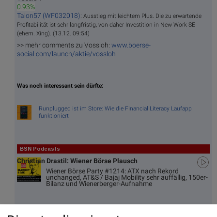
0.93%
Talon57 (WF032018)
:
Ausstieg mit leichtem Plus. Die zu erwartende
Profitabilität ist sehr langfristig, von daher Investition in New Work SE
(ehem. Xing). (13.12. 09:54)
>> mehr comments zu Vossloh:
www.boerse-
social.com/launch/aktie/vossloh
Was noch interessant sein dürfte:
Runplugged ist im Store: Wie die Financial Literacy Laufapp
funktioniert
BSN Podcasts
Christian Drastil: Wiener Börse Plausch
Wiener Börse Party #1214: ATX nach Rekord
unchanged, AT&S / Bajaj Mobility sehr auffällig, 150er-
Bilanz und Wienerberger-Aufnahme