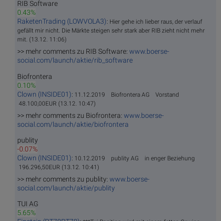
RIB Software
0.43%
RaketenTrading (LOWVOLA3)
:
Hier gehe ich lieber raus, der verlauf
gefällt mir nicht. Die Märkte steigen sehr stark aber RIB zieht nicht mehr
mit. (13.12. 11:06)
>> mehr comments zu RIB Software:
www.boerse-
social.com/launch/aktie/rib_software
Biofrontera
0.10%
Clown (INSIDE01)
:
11.12.2019 Biofrontera AG Vorstand
48.100,00EUR (13.12. 10:47)
>> mehr comments zu Biofrontera:
www.boerse-
social.com/launch/aktie/biofrontera
publity
-0.07%
Clown (INSIDE01)
:
10.12.2019 publity AG in enger Beziehung
196.296,50EUR (13.12. 10:41)
>> mehr comments zu publity:
www.boerse-
social.com/launch/aktie/publity
TUI AG
5.65%