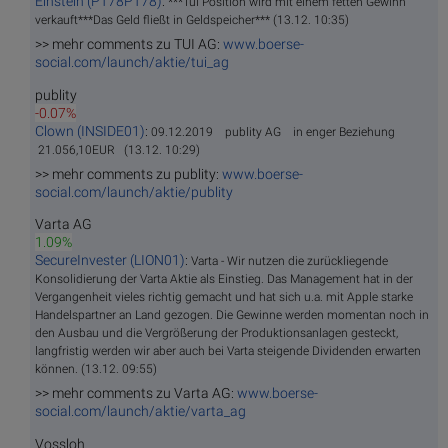
Einstein (PT78PT78)
:
***Tui Position wird mit einem fetten Gewinn
verkauft***Das Geld fließt in Geldspeicher*** (13.12. 10:35)
>> mehr comments zu TUI AG:
www.boerse-
social.com/launch/aktie/tui_ag
publity
-0.07%
Clown (INSIDE01)
:
09.12.2019 publity AG in enger Beziehung
21.056,10EUR (13.12. 10:29)
>> mehr comments zu publity:
www.boerse-
social.com/launch/aktie/publity
Varta AG
1.09%
SecureInvester (LION01)
:
Varta - Wir nutzen die zurückliegende
Konsolidierung der Varta Aktie als Einstieg. Das Management hat in der
Vergangenheit vieles richtig gemacht und hat sich u.a. mit Apple starke
Handelspartner an Land gezogen. Die Gewinne werden momentan noch in
den Ausbau und die Vergrößerung der Produktionsanlagen gesteckt,
langfristig werden wir aber auch bei Varta steigende Dividenden erwarten
können. (13.12. 09:55)
>> mehr comments zu Varta AG:
www.boerse-
social.com/launch/aktie/varta_ag
Vossloh