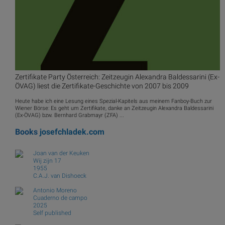
Zertifikate Party Österreich: Zeitzeugin Alexandra Baldessarini (Ex-
ÖVAG) liest die Zertifikate-Geschichte von 2007 bis 2009
Heute habe ich eine Lesung eines Spezial-Kapitels aus meinem Fanboy-Buch zur
Wiener Börse: Es geht um Zertifikate, danke an Zeitzeugin Alexandra Baldessarini
(Ex-ÖVAG) bzw. Bernhard Grabmayr (ZFA) ...
Books
josefchladek.com
Joan van der Keuken
Wij zijn 17
1955
C.A.J. van Dishoeck
Antonio Moreno
Cuaderno de campo
2025
Self published