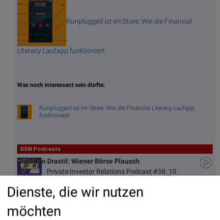
Runplugged ist im Store: Wie die Financial
Literacy Laufapp funktioniert
Was noch interessant sein dürfte:
Runplugged ist im Store: Wie die Financial Literacy Laufapp
funktioniert
BSN Podcasts
Christian Drastil: Wiener Börse Plausch
Private Investor Relations Podcast #38: 10
Vokabel, um Asta besser zu verstehen (Christoph
Rainer / Maxim Petzwinkler)
Dienste, die wir nutzen
möchten