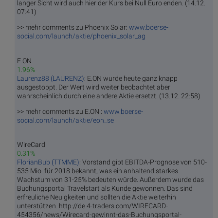
langer Sicht wird auch hier der Kurs bei Null Euro enden. (14.12.
07:41)
>> mehr comments zu Phoenix Solar:
www.boerse-
social.com/launch/aktie/phoenix_solar_ag
E.ON
1.96%
Laurenz88 (LAURENZ)
: E.ON wurde heute ganz knapp
ausgestoppt. Der Wert wird weiter beobachtet aber
wahrscheinlich durch eine andere Aktie ersetzt. (13.12. 22:58)
>> mehr comments zu E.ON :
www.boerse-
social.com/launch/aktie/eon_se
WireCard
0.31%
FlorianBub (TTMME)
: Vorstand gibt EBITDA-Prognose von 510-
535 Mio. für 2018 bekannt, was ein anhaltend starkes
Wachstum von 31-25% bedeuten würde. Außerdem wurde das
Buchungsportal Travelstart als Kunde gewonnen. Das sind
erfreuliche Neuigkeiten und sollten die Aktie weiterhin
unterstützen. http://de.4-traders.com/WIRECARD-
454356/news/Wirecard-gewinnt-das-Buchungsportal-