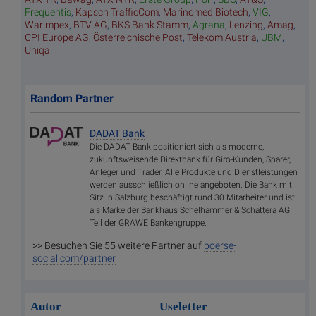
Frequentis
,
Kapsch TrafficCom
,
Marinomed Biotech
,
VIG
,
Warimpex
,
BTV AG
,
BKS Bank Stamm
,
Agrana
,
Lenzing
,
Amag
,
CPI Europe AG
,
Österreichische Post
,
Telekom Austria
,
UBM
,
Uniqa
.
Random Partner
DADAT Bank
Die DADAT Bank positioniert sich als moderne,
zukunftsweisende Direktbank für Giro-Kunden, Sparer,
Anleger und Trader. Alle Produkte und Dienstleistungen
werden ausschließlich online angeboten. Die Bank mit
Sitz in Salzburg beschäftigt rund 30 Mitarbeiter und ist
als Marke der Bankhaus Schelhammer & Schattera AG
Teil der GRAWE Bankengruppe.
>> Besuchen Sie 55 weitere Partner auf
boerse-
social.com/partner
Autor
Useletter