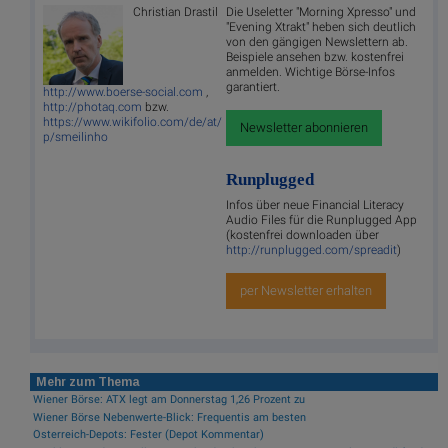
Christian Drastil
Die Useletter "Morning Xpresso" und
"Evening Xtrakt" heben sich deutlich
von den gängigen Newslettern ab.
Beispiele ansehen bzw. kostenfrei
anmelden. Wichtige Börse-Infos
garantiert.
http://www.boerse-social.com
,
http://photaq.com
bzw.
https://www.wikifolio.com/de/at/
Newsletter abonnieren
p/smeilinho
Runplugged
Infos über neue Financial Literacy
Audio Files für die Runplugged App
(kostenfrei downloaden über
http://runplugged.com/spreadit
)
per Newsletter erhalten
Mehr zum Thema
Wiener Börse: ATX legt am Donnerstag 1,26 Prozent zu
Wiener Börse Nebenwerte-Blick: Frequentis am besten
Österreich-Depots: Fester (Depot Kommentar)