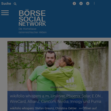
|
Suche
BÖRSE
SOCIAL
NETWORK
Die Homebase
österreichischer Aktien
wikifolio whispers a.m. Unilever, Phoenix Solar, E.ON ,
WireCard, Allianz, Cancom, Nvidia, Innogy und Puma
wikifolio whispers: Stefan Greunz, Christina Oehler >> Öffnen auf