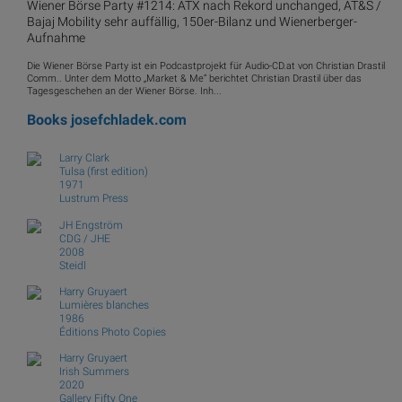
Wiener Börse Party #1214: ATX nach Rekord unchanged, AT&S /
Bajaj Mobility sehr auffällig, 150er-Bilanz und Wienerberger-
Aufnahme
Die Wiener Börse Party ist ein Podcastprojekt für Audio-CD.at von Christian Drastil
Comm.. Unter dem Motto „Market & Me“ berichtet Christian Drastil über das
Tagesgeschehen an der Wiener Börse. Inh...
Books
josefchladek.com
Larry Clark
Tulsa (first edition)
1971
Lustrum Press
JH Engström
CDG / JHE
2008
Steidl
Harry Gruyaert
Lumières blanches
1986
Éditions Photo Copies
Harry Gruyaert
Irish Summers
2020
Gallery Fifty One