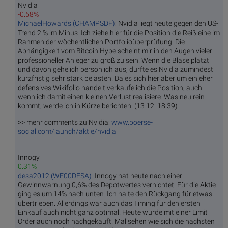
Nvidia
-0.58%
MichaelHowards (CHAMPSDF)
: Nvidia liegt heute gegen den US-
Trend 2 % im Minus. Ich ziehe hier für die Position die Reißleine im
Rahmen der wöchentlichen Portfolioüberprüfung. Die
Abhängigkeit vom Bitcoin Hype scheint mir in den Augen vieler
professioneller Anleger zu groß zu sein. Wenn die Blase platzt
und davon gehe ich persönlich aus, dürfte es Nvidia zumindest
kurzfristig sehr stark belasten. Da es sich hier aber um ein eher
defensives Wikifolio handelt verkaufe ich die Position, auch
wenn ich damit einen kleinen Verlust realisiere. Was neu rein
kommt, werde ich in Kürze berichten. (13.12. 18:39)
>> mehr comments zu Nvidia:
www.boerse-
social.com/launch/aktie/nvidia
Innogy
0.31%
desa2012 (WF00DESA)
: Innogy hat heute nach einer
Gewinnwarnung 0,6% des Depotwertes vernichtet. Für die Aktie
ging es um 14% nach unten. Ich halte den Rückgang für etwas
übertrieben. Allerdings war auch das Timing für den ersten
Einkauf auch nicht ganz optimal. Heute wurde mit einer Limit
Order auch noch nachgekauft. Mal sehen wie sich die nächsten