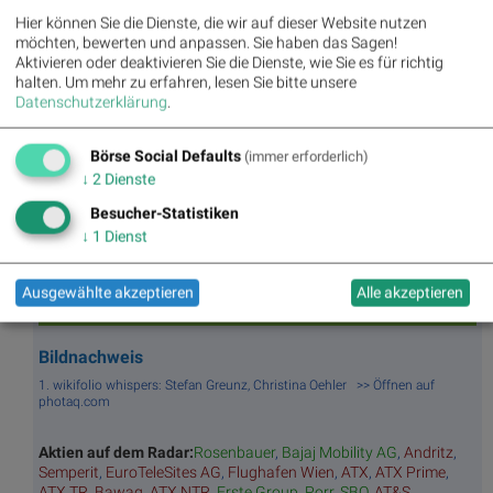
BSNgine
Hier können Sie die Dienste, die wir auf dieser Website nutzen
möchten, bewerten und anpassen. Sie haben das Sagen!
Aktivieren oder deaktivieren Sie die Dienste, wie Sie es für richtig
Movi
Matri
Star/
Top/
halten.
Um mehr zu erfahren, lesen Sie bitte unsere
ng
x
Rutsc
Flop
Datenschutzerklärung
.
Averages
h der
Diashows
Stunde
Umsa
„n“
Tage
Märk
Börse Social Defaults
(immer erforderlich)
tz
Tage
ssieg
te/
↓
2
Dienste
BS-
Top/Flop
er/
Indikation
Hitpa
verlierer
en
Besucher-Statistiken
rade
↓
1
Dienst
Repo
rting
Days
Ausgewählte akzeptieren
Alle akzeptieren
Bildnachweis
1. wikifolio whispers: Stefan Greunz, Christina Oehler >> Öffnen auf
photaq.com
Aktien auf dem Radar:
Rosenbauer
,
Bajaj Mobility AG
,
Andritz
,
Semperit
,
EuroTeleSites AG
,
Flughafen Wien
,
ATX
,
ATX Prime
,
ATX TR
,
Bawag
,
ATX NTR
,
Erste Group
,
Porr
,
SBO
,
AT&S
,