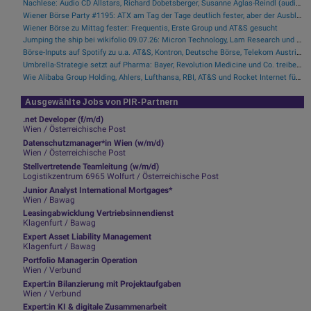
Nachlese: Audio CD Allstars, Richard Dobetsberger, Susanne Aglas-Reindl (audio cd.at)
Wiener Börse Party #1195: ATX am Tag der Tage deutlich fester, aber der Ausblick .... warum gerade heute Do&Co besonders gelobt gehört
Wiener Börse zu Mittag fester: Frequentis, Erste Group und AT&S gesucht
Jumping the ship bei wikifolio 09.07.26: Micron Technology, Lam Research und Comfort Systems USA
Börse-Inputs auf Spotify zu u.a. AT&S, Kontron, Deutsche Börse, Telekom Austria, Inside Umbrella, Allianz
Umbrella-Strategie setzt auf Pharma: Bayer, Revolution Medicine und Co. treiben derzeit Portfolio an (Podcast)
Wie Alibaba Group Holding, Ahlers, Lufthansa, RBI, AT&S und Rocket Internet für Gesprächsstoff sorgten
Ausgewählte Jobs von PIR-Partnern
.net Developer (f/m/d)
Wien / Österreichische Post
Datenschutzmanager*in Wien (w/m/d)
Wien / Österreichische Post
Stellvertretende Teamleitung (w/m/d)
Logistikzentrum 6965 Wolfurt / Österreichische Post
Junior Analyst International Mortgages*
Wien / Bawag
Leasingabwicklung Vertriebsinnendienst
Klagenfurt / Bawag
Expert Asset Liability Management
Klagenfurt / Bawag
Portfolio Manager:in Operation
Wien / Verbund
Expert:in Bilanzierung mit Projektaufgaben
Wien / Verbund
Expert:in KI & digitale Zusammenarbeit