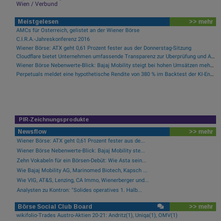
Wien / Verbund
Meistgelesen
>> mehr
AMCs für Österreich, gelistet an der Wiener Börse
C.I.R.A.-Jahreskonferenz 2016
Wiener Börse: ATX geht 0,61 Prozent fester aus der Donnerstag-Sitzung
Cloudflare bietet Unternehmen umfassende Transparenz zur Überprüfung und Analyse des KI-Einsatzes
Wiener Börse Nebenwerte-Blick: Bajaj Mobility steigt bei hohen Umsätzen mehr als 10 Prozent
Perpetuals meldet eine hypothetische Rendite von 380 % im Backtest der KI-Engine, die die risikofreie Handelsplattform „UpsideOnly“ antreibt
PIR-Zeichnungsprodukte
Newsflow
>> mehr
Wiener Börse: ATX geht 0,61 Prozent fester aus de...
Wiener Börse Nebenwerte-Blick: Bajaj Mobility ste...
Zehn Vokabeln für ein Börsen-Debüt: Wie Asta sein...
Wie Bajaj Mobility AG, Marinomed Biotech, Kapsch ...
Wie VIG, AT&S, Lenzing, CA Immo, Wienerberger und...
Analysten zu Kontron: "Solides operatives 1. Halb...
Börse Social Club Board
>> mehr
wikifolio-Trades Austro-Aktien 20-21: Andritz(1), Uniqa(1), OMV(1)