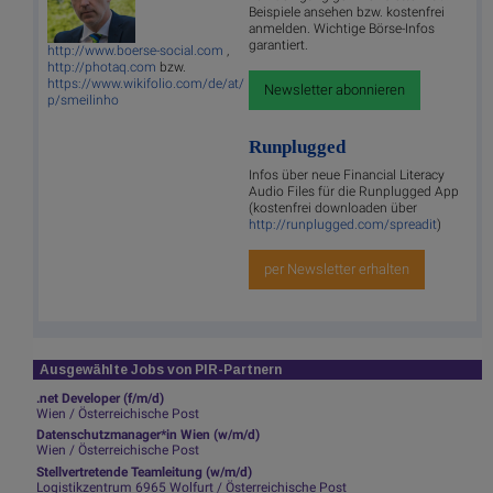
Beispiele ansehen bzw. kostenfrei
anmelden. Wichtige Börse-Infos
garantiert.
http://www.boerse-social.com
,
http://photaq.com
bzw.
https://www.wikifolio.com/de/at/
Newsletter abonnieren
p/smeilinho
Runplugged
Infos über neue Financial Literacy
Audio Files für die Runplugged App
(kostenfrei downloaden über
http://runplugged.com/spreadit
)
per Newsletter erhalten
Ausgewählte Jobs von PIR-Partnern
.net Developer (f/m/d)
Wien / Österreichische Post
Datenschutzmanager*in Wien (w/m/d)
Wien / Österreichische Post
Stellvertretende Teamleitung (w/m/d)
Logistikzentrum 6965 Wolfurt / Österreichische Post