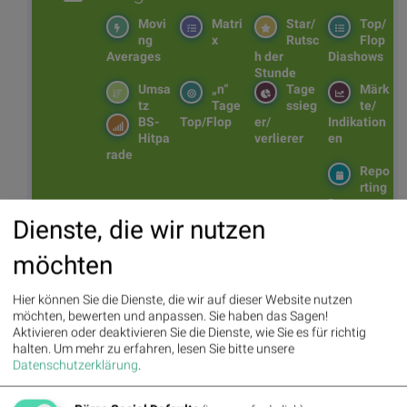
Movi
Matri
Star/
Top/
ng
x
Rutsc
Flop
Averages
h der
Diashows
Stunde
Umsa
„n“
Tage
Märk
tz
Tage
ssieg
te/
BS-
Top/Flop
er/
Indikation
Hitpa
verlierer
en
rade
Repo
rting
Days
Dienste, die wir nutzen
möchten
Bildnachweis
1.
Hier können Sie die Dienste, die wir auf dieser Website nutzen
möchten, bewerten und anpassen. Sie haben das Sagen!
Aktien auf dem Radar:
Rosenbauer
,
Bajaj Mobility AG
,
Andritz
,
Aktivieren oder deaktivieren Sie die Dienste, wie Sie es für richtig
Semperit
,
EuroTeleSites AG
,
Flughafen Wien
,
ATX
,
ATX Prime
,
halten.
Um mehr zu erfahren, lesen Sie bitte unsere
ATX TR
,
Bawag
,
ATX NTR
,
Erste Group
,
Porr
,
SBO
,
AT&S
,
Datenschutzerklärung
.
Frequentis
,
Kapsch TrafficCom
,
Marinomed Biotech
,
VIG
,
Warimpex
,
BTV AG
,
BKS Bank Stamm
,
Agrana
,
Lenzing
,
Amag
,