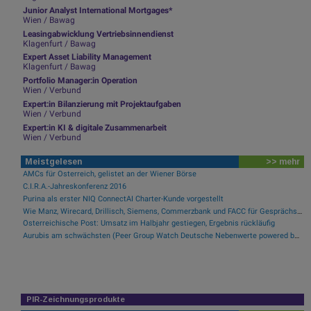
Junior Analyst International Mortgages*
Wien / Bawag
Leasingabwicklung Vertriebsinnendienst
Klagenfurt / Bawag
Expert Asset Liability Management
Klagenfurt / Bawag
Portfolio Manager:in Operation
Wien / Verbund
Expert:in Bilanzierung mit Projektaufgaben
Wien / Verbund
Expert:in KI & digitale Zusammenarbeit
Wien / Verbund
Meistgelesen
>> mehr
AMCs für Österreich, gelistet an der Wiener Börse
C.I.R.A.-Jahreskonferenz 2016
Purina als erster NIQ ConnectAI Charter-Kunde vorgestellt
Wie Manz, Wirecard, Drillisch, Siemens, Commerzbank und FACC für Gesprächsstoff sorgten
Österreichische Post: Umsatz im Halbjahr gestiegen, Ergebnis rückläufig
Aurubis am schwächsten (Peer Group Watch Deutsche Nebenwerte powered by Erste Group)
PIR-Zeichnungsprodukte