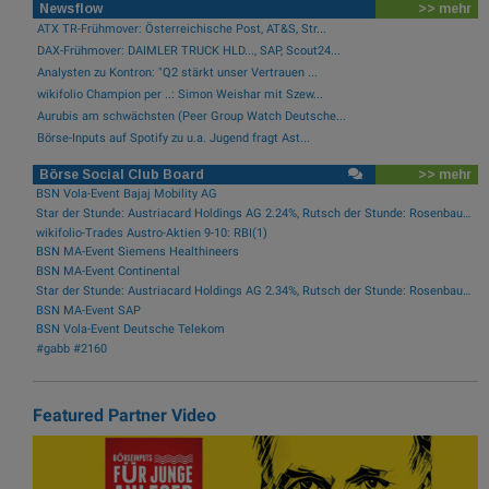
Newsflow
>> mehr
ATX TR-Frühmover: Österreichische Post, AT&S, Str...
DAX-Frühmover: DAIMLER TRUCK HLD..., SAP, Scout24...
Analysten zu Kontron: "Q2 stärkt unser Vertrauen ...
wikifolio Champion per ..: Simon Weishar mit Szew...
Aurubis am schwächsten (Peer Group Watch Deutsche...
Börse-Inputs auf Spotify zu u.a. Jugend fragt Ast...
Börse Social Club Board
>> mehr
BSN Vola-Event Bajaj Mobility AG
Star der Stunde: Austriacard Holdings AG 2.24%, Rutsch der Stunde: Rosenbauer -5.39%
wikifolio-Trades Austro-Aktien 9-10: RBI(1)
BSN MA-Event Siemens Healthineers
BSN MA-Event Continental
Star der Stunde: Austriacard Holdings AG 2.34%, Rutsch der Stunde: Rosenbauer -1.95%
BSN MA-Event SAP
BSN Vola-Event Deutsche Telekom
#gabb #2160
Featured Partner Video