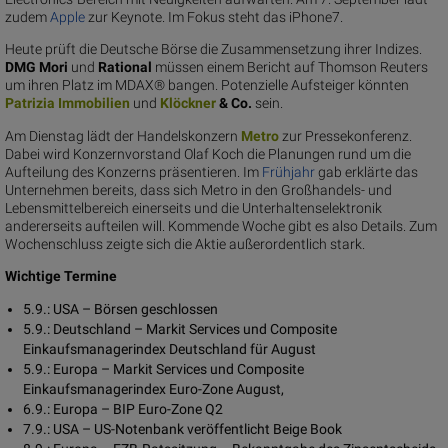
zudem
Apple
zur Keynote. Im Fokus steht das iPhone7.
Heute prüft die Deutsche Börse die Zusammensetzung ihrer Indizes.
DMG Mori
und
Rational
müssen einem Bericht auf Thomson Reuters
um ihren Platz im MDAX® bangen. Potenzielle Aufsteiger könnten
Patrizia
Immobilien
und
Klöc
kner
& Co.
sein.
Am Dienstag lädt der Handelskonzern
Me
tro
zur Pressekonferenz.
Dabei wird Konzernvorstand Olaf Koch die Planungen rund um die
Aufteilung des Konzerns präsentieren. Im
Frühjahr
gab erklärte das
Unternehmen bereits, dass sich Metro in den Großhandels- und
Lebensmittelbereich einerseits und die Unterhaltenselektronik
andererseits aufteilen will. Kommende Woche gibt es also Details. Zum
Wochenschluss zeigte sich die Aktie außerordentlich stark.
Wichtige Termine
5.9.: USA – Börsen geschlossen
5.9.: Deutschland – Markit Services und Composite
Einkaufsmanagerindex Deutschland für August
5.9.: Europa – Markit Services und Composite
Einkaufsmanagerindex Euro-Zone August,
6.9.: Europa – BIP Euro-Zone Q2
7.9.: USA – US-Notenbank veröffentlicht Beige Book