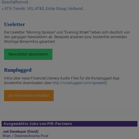
Geschäftsmod...
» ATX-Trends: VIG, AT&S, Erste Group, Verbund ...
Useletter
Die Useletter "Morning Xpresso" und "Evening Xtrakt" heben sich deutlich von
den gängigen Newslettern ab. Beispiele ansehen bzw. kostenfrei anmelden.
Wichtige Börse-Infos garantiert.
Newsletter abonnieren
Runplugged
Infos über neue Financial Literacy Audio Files für die Runplugged App
(kostenfrei downloaden über
http://runplugged.com/spreadit
)
per Newsletter erhalten
Ausgewählte Jobs von PIR-Partnern
.net Developer (f/m/d)
Wien / Österreichische Post