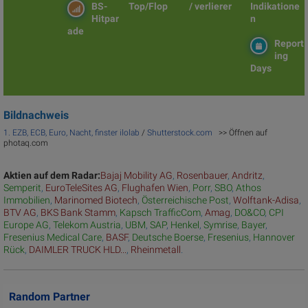
BS-
Top/Flop
/ verlierer
Indikatione
Hitpar
n
ade
Report
ing
Days
Bildnachweis
1. EZB, ECB, Euro, Nacht, finster
ilolab
/
Shutterstock.com
>> Öffnen auf
photaq.com
Aktien auf dem Radar:
Bajaj Mobility AG
,
Rosenbauer
,
Andritz
,
Semperit
,
EuroTeleSites AG
,
Flughafen Wien
,
Porr
,
SBO
,
Athos
Immobilien
,
Marinomed Biotech
,
Österreichische Post
,
Wolftank-Adisa
,
BTV AG
,
BKS Bank Stamm
,
Kapsch TrafficCom
,
Amag
,
DO&CO
,
CPI
Europe AG
,
Telekom Austria
,
UBM
,
SAP
,
Henkel
,
Symrise
,
Bayer
,
Fresenius Medical Care
,
BASF
,
Deutsche Boerse
,
Fresenius
,
Hannover
Rück
,
DAIMLER TRUCK HLD...
,
Rheinmetall
.
Random Partner