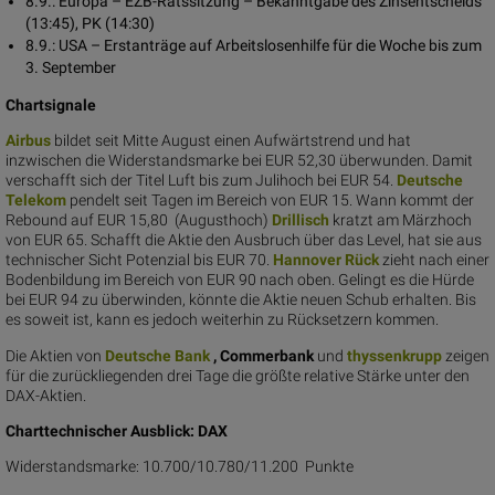
8.9.: Europa – EZB-Ratssitzung – Bekanntgabe des Zinsentscheids
(13:45), PK (14:30)
8.9.: USA – Erstanträge auf Arbeitslosenhilfe für die Woche bis zum
3. September
Chartsignale
Air
bus
bildet seit Mitte August einen Aufwärtstrend und hat
inzwischen die Widerstandsmarke bei EUR 52,30 überwunden. Damit
verschafft sich der Titel Luft bis zum Julihoch bei EUR 54.
Deutsche
Telekom
pendelt seit Tagen im Bereich von EUR 15. Wann kommt der
Rebound auf EUR 15,80 (Augusthoch)
Dril
lisch
kratzt am Märzhoch
von EUR 65. Schafft die Aktie den Ausbruch über das Level, hat sie aus
technischer Sicht Potenzial bis EUR 70.
Hannov
er Rück
zieht nach einer
Bodenbildung im Bereich von EUR 90 nach oben. Gelingt es die Hürde
bei EUR 94 zu überwinden, könnte die Aktie neuen Schub erhalten. Bis
es soweit ist, kann es jedoch weiterhin zu Rücksetzern kommen.
Die Aktien von
Deutsc
he Bank
, Commerbank
und
thysse
nkrupp
zeigen
für die zurückliegenden drei Tage die größte relative Stärke unter den
DAX-Aktien.
Charttechnischer Ausblick: DAX
Widerstandsmarke: 10.700/10.780/11.200 Punkte