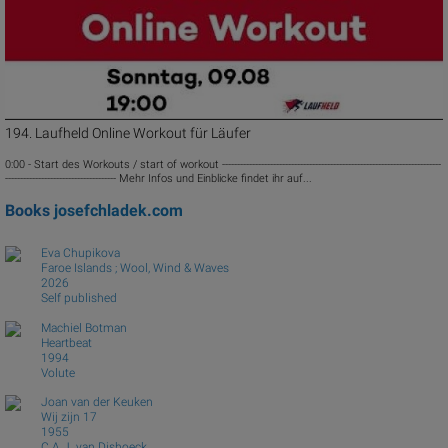
194. Laufheld Online Workout für Läufer
0:00 - Start des Workouts / start of workout -------------------------------------------------------------------------
------------------------------------- Mehr Infos und Einblicke findet ihr auf...
Books
josefchladek.com
Eva Chupikova
Faroe Islands ; Wool, Wind & Waves
2026
Self published
Machiel Botman
Heartbeat
1994
Volute
Joan van der Keuken
Wij zijn 17
1955
C.A.J. van Dishoeck