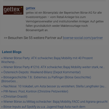
gettex
gettex ist ein Börsenplatz der Bayerischen Börse AG für alle
Investorentypen – vom Retail-Anleger bis zum
Vermögensverwalter und institutionellen Anleger. Auf gettex
fallen grundsätzlich weder Maklercourtage noch
Börsenentgelt an.
>> Besuchen Sie 55 weitere Partner auf
boerse-social.com/partner
Latest Blogs
» Wiener Börse Party: ATX schwächer, Bajaj Mobility mit 40 Prozent
Wochenp...
» Wiener Börse Party #1216: ATX schwächer, Bajaj Mobility weiter stark, ne...
» Österreich-Depots: Weekend-Bilanz (Depot Kommentar)
» Börsegeschichte 7.8.: Extremes zu Palfinger (Börse Geschichte)
(BörseGes...
» Nachlese: 10 Vokabel, um Asta besser zu verstehen; Stella Langthaler (au...
» PIR-News: Post, Kontron (Christine Petzwinkler)
» (Christian Drastil)
» Wiener Börse zu Mittag schwächer: Bajaj Mobility, FACC und Agrana gesucht
» Börse-Inputs auf Spotify zu u.a. Jugend fragt Asta nach dem