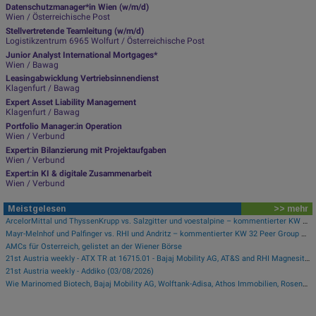
Datenschutzmanager*in Wien (w/m/d)
Wien / Österreichische Post
Stellvertretende Teamleitung (w/m/d)
Logistikzentrum 6965 Wolfurt / Österreichische Post
Junior Analyst International Mortgages*
Wien / Bawag
Leasingabwicklung Vertriebsinnendienst
Klagenfurt / Bawag
Expert Asset Liability Management
Klagenfurt / Bawag
Portfolio Manager:in Operation
Wien / Verbund
Expert:in Bilanzierung mit Projektaufgaben
Wien / Verbund
Expert:in KI & digitale Zusammenarbeit
Wien / Verbund
Meistgelesen
>> mehr
ArcelorMittal und ThyssenKrupp vs. Salzgitter und voestalpine – kommentierter KW 32 Peer Group Watch Stahl
Mayr-Melnhof und Palfinger vs. RHI und Andritz – kommentierter KW 32 Peer Group Watch Zykliker Österreich
AMCs für Österreich, gelistet an der Wiener Börse
21st Austria weekly - ATX TR at 16715.01 - Bajaj Mobility AG, AT&S and RHI Magnesita best-performing, Österreichische Post with weakest performance (08/08/2026)
21st Austria weekly - Addiko (03/08/2026)
Wie Marinomed Biotech, Bajaj Mobility AG, Wolftank-Adisa, Athos Immobilien, Rosenbauer und Telekom Austria für Gesprächsstoff in Österreich sorgten