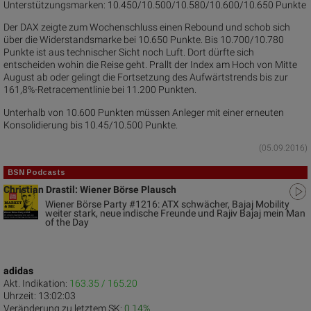
Unterstützungsmarken: 10.450/10.500/10.580/10.600/10.650 Punkte
Der DAX zeigte zum Wochenschluss einen Rebound und schob sich
über die Widerstandsmarke bei 10.650 Punkte. Bis 10.700/10.780
Punkte ist aus technischer Sicht noch Luft. Dort dürfte sich
entscheiden wohin die Reise geht. Prallt der Index am Hoch von Mitte
August ab oder gelingt die Fortsetzung des Aufwärtstrends bis zur
161,8%-Retracementlinie bei 11.200 Punkten.
Unterhalb von 10.600 Punkten müssen Anleger mit einer erneuten
Konsolidierung bis 10.45/10.500 Punkte.
(05.09.2016)
BSN Podcasts
Christian Drastil: Wiener Börse Plausch
Wiener Börse Party #1216: ATX schwächer, Bajaj Mobility
weiter stark, neue indische Freunde und Rajiv Bajaj mein Man
of the Day
adidas
Akt. Indikation:
163.35 / 165.20
Uhrzeit:
13:02:03
Veränderung zu letztem SK:
0.14%