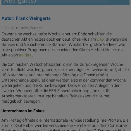
Weingarts)
Autor: Frank Weingarts
05.09.2016, 3595 Zeichen
Es war eine wechselhafte Woche, aber am Ende schafften die
deutschen Aktienindizes doch ein deutliches Plus. Im
D
AX
® waren die
Banken und Versicherer die Stars der Woche. Der größte Verlierer war
trotz positiver Prognosen des scheidenden Chefs Herbert Hainer die
Aktie von
adi
das
.
Die zahlreichen Wirtschaftsdaten, die in der zurückliegenden Woche
veröffentlicht wurden, gaben keine eindeutigen Hinweise darauf, ob die
US-Notenbank auf ihrer nächsten Sitzung die Zinsen erhöht.
Entsprechende Spekulationen werden also in der kommenden Woche
weitergehen und die Kurse bewegen. Derweil sollten Anleger in der
zweiten Wochenhälfte die EZB-Zinsentscheidung und die US-
Arbeitsmarktdaten im Auge behalten. Beides kann die Kurse
maßgeblich bewegen.
Unternehmen im Fokus
Am Freitag öffnete die Internationale Funkausstellung ihre Pforten. Bis
zum 7. September werden verschiedene Hersteller aus dem Comsumer
Electronics-Bereich mit Neuigkeiten aufwarten. Am 7. September lädt