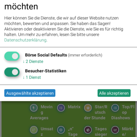
Letzter SK:
4.01
( 1.65%)
möchten
Patrizia Immobilien
Akt. Indikation:
7.36 / 7.44
Hier können Sie die Dienste, die wir auf dieser Website nutzen
Uhrzeit:
13:04:09
möchten, bewerten und anpassen. Sie haben das Sagen!
Veränderung zu letztem SK:
0.68%
Aktivieren oder deaktivieren Sie die Dienste, wie Sie es für richtig
Letzter SK:
7.35
( 0.41%)
halten.
Um mehr zu erfahren, lesen Sie bitte unsere
Datenschutzerklärung
.
ThyssenKrupp
Akt. Indikation:
12.52 / 12.58
Börse Social Defaults
Uhrzeit:
13:04:09
(immer erforderlich)
Veränderung zu letztem SK:
0.02%
↓
2
Dienste
Letzter SK:
12.55
( -0.36%)
Besucher-Statistiken
↓
1
Dienst
Ausgewählte akzeptieren
Alle akzeptieren
BSNgine
Movin
Matrix
Star/R
Top/Fl
g
utsch
op
Averages
der Stunde
Diashows
Umsat
„n“
Tages
Märkt
z
Tage
sieger
e/