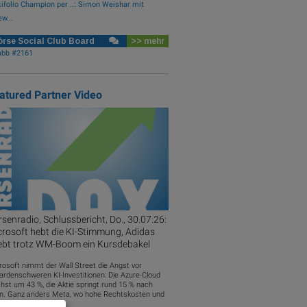
ifolio Champion per ..: Simon Weishar mit
w...
rse Social Club Board
>> mehr
abb #2161
atured Partner Video
senradio, Schlussbericht, Do., 30.07.26:
rosoft hebt die KI-Stimmung, Adidas
lebt trotz WM-Boom ein Kursdebakel
rosoft nimmt der Wall Street die Angst vor
iardenschweren KI-Investitionen: Die Azure-Cloud
hst um 43 %, die Aktie springt rund 15 % nach
n. Ganz anders Meta, wo hohe Rechtskosten und