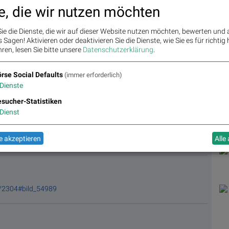
e, die wir nutzen möchten
B
hristian Drastil
ie die Dienste, die wir auf dieser Website nutzen möchten, bewerten und
m Runplugged Blickwinkel
Sagen! Aktivieren oder deaktivieren Sie die Dienste, wie Sie es für richtig 
/2687#bild_54995
ren, lesen Sie bitte unsere
Datenschutzerklärung
.
es
rse Social Defaults
(immer erforderlich)
m Runplugged Blickwinkel
Dienste
/2687#bild_54996
sucher-Statistiken
Dienst
m Runplugged Blickwinkel
 akzeptieren
Alle
/2687#bild_54999
/2304#bild_54989