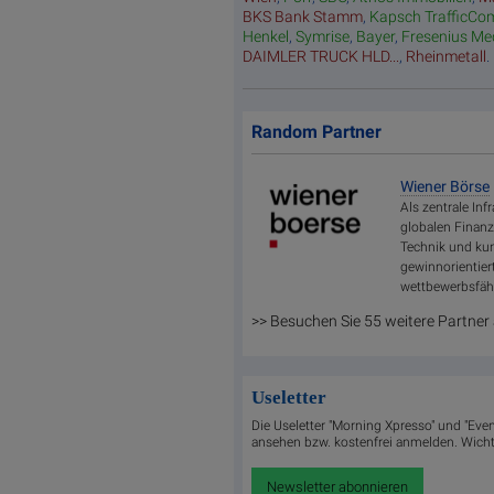
BKS Bank Stamm
,
Kapsch TrafficCo
Henkel
,
Symrise
,
Bayer
,
Fresenius Me
DAIMLER TRUCK HLD...
,
Rheinmetall
.
Random Partner
Wiener Börse
Als zentrale In
globalen Finanz
Technik und kund
gewinnorientier
wettbewerbsfäh
>> Besuchen Sie 55 weitere Partner
Useletter
Die Useletter "Morning Xpresso" und "Even
ansehen bzw. kostenfrei anmelden. Wichti
Newsletter abonnieren