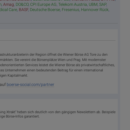
m
,
Amag
,
DO&CO
,
CPI Europe AG
,
Telekom Austria
,
UBM
,
SAP
,
dical Care
,
BASF
,
Deutsche Boerse
,
Fresenius
,
Hannover Rück
,
frastrukturanbieterin der Region öffnet die Wiener Börse AG Tore zu den
märkten. Sie vereint die Börsenplätze Wien und Prag. Mit modernster
enorientierten Services leistet die Wiener Börse als privatwirtschaftliches,
tes Unternehmen einen bedeutenden Beitrag für einen international
igen Kapitalmarkt.
 auf
boerse-social.com/partner
ing Xtrakt" heben sich deutlich von den gängigen Newslettern ab. Beispiele
ge Börse-Infos garantiert.