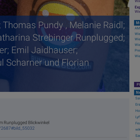
Wi
Exp
Wi
 Thomas Pundy , Melanie Raidl;
M
AMC
Katharina Strebinger Runplugged;
er; Emil Jaidhauser;
l Scharner und Florian
P
N
Sai
Er
Hol
Lyf
m Runplugged Blickwinkel
Fea
/2687#bild_55032
wik
Sze