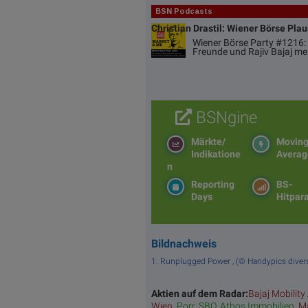
BSN Podcasts
Christian Drastil: Wiener Börse Pla
Wiener Börse Party #1216: 
Freunde und Rajiv Bajaj me
BSNgine
Märkte/
Movin
Indikatione
Averag
n
Reporting
BS-
Days
Hitpar
Bildnachweis
1. Runplugged Power , (© Handypics diver
Aktien auf dem Radar:
Bajaj Mobility
Wien
,
Porr
,
SBO
,
Athos Immobilien
,
Ma