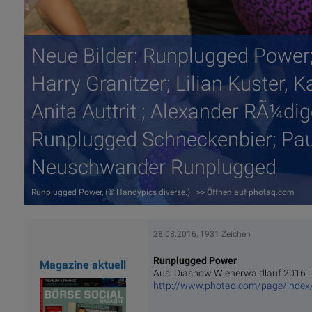
Neue Bilder: Runplugged Power;
Harry Granitzer; Lilian Kuster, 
Anita Auttrit ; Alexander RÃ¼dig
Runplugged Schneckenbier; Pau
Neuschwander Runplugged
Runplugged Power, (© Handypics diverse.) >> Öffnen auf photaq.com
28.08.2016, 1931 Zeichen
Runplugged Power
Magazine aktuell
Aus: Diashow Wienerwaldlauf 2016 i
http://www.photaq.com/page/index