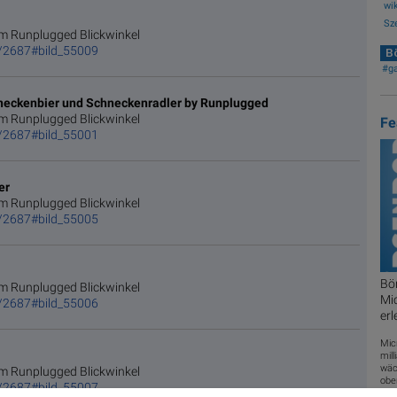
wik
Sze
m Runplugged Blickwinkel
/2687#bild_55009
Bö
#g
chneckenbier und Schneckenradler by Runplugged
m Runplugged Blickwinkel
Fe
/2687#bild_55001
er
m Runplugged Blickwinkel
/2687#bild_55005
Bör
m Runplugged Blickwinkel
Mic
/2687#bild_55006
er
Mic
mill
wäc
m Runplugged Blickwinkel
obe
/2687#bild_55007
...