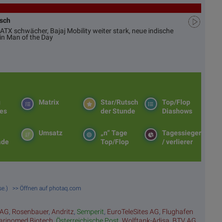
usch
ATX schwächer, Bajaj Mobility weiter stark, neue indische
in Man of the Day
g
Matrix
Star/Rutsch
Top/Flop
es
der Stunde
Diashows
Umsatz
„n“ Tage
Tagessieger
ade
Top/Flop
/ verlierer
se.) >> Öffnen auf photaq.com
 AG
,
Rosenbauer
,
Andritz
,
Semperit
,
EuroTeleSites AG
,
Flughafen
rinomed Biotech
,
Österreichische Post
,
Wolftank-Adisa
,
BTV AG
,