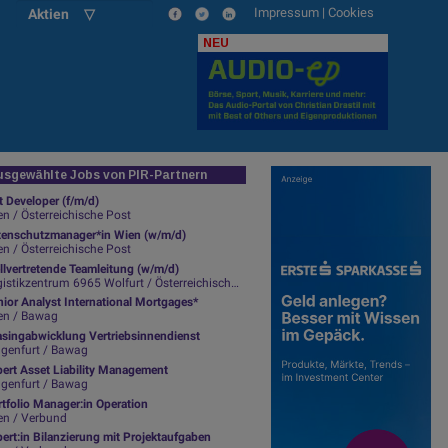
Impressum
|
Cookies
Aktien ▽
NEU
sgewählte Jobs von PIR-Partnern
t Developer (f/m/d)
n / Österreichische Post
tenschutzmanager*in Wien (w/m/d)
n / Österreichische Post
llvertretende Teamleitung (w/m/d)
istikzentrum 6965 Wolfurt / Österreichische Post
ior Analyst International Mortgages*
en / Bawag
asingabwicklung Vertriebsinnendienst
agenfurt / Bawag
pert Asset Liability Management
agenfurt / Bawag
tfolio Manager:in Operation
en / Verbund
ert:in Bilanzierung mit Projektaufgaben