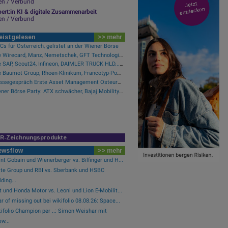
en / Verbund
ert:in KI & digitale Zusammenarbeit
en / Verbund
eistgelesen
>> mehr
s für Österreich, gelistet an der Wiener Börse
Wie Wirecard, Manz, Nemetschek, GFT Technologies, SAP und Rocket Internet für Gesprächsstoff sorgten
Wie SAP, Scout24, Infineon, DAIMLER TRUCK HLD..., Zalando und Allianz für Gesprächsstoff im DAX sorgten
Wie Baumot Group, Rhoen-Klinikum, Francotyp-Postalia, Tele Columbus, European Lithium und Lanxess für Gesprächsstoff sorgten
Pressegespräch Erste Asset Management Osteuropa Aktien
Wiener Börse Party: ATX schwächer, Bajaj Mobility mit 40 Prozent Wochenplus und vielleicht Momentum aus Indien (Podcast)
IR-Zeichnungsprodukte
ewsflow
>> mehr
nt Gobain und Wienerberger vs. Bilfinger und H...
ste Group und RBI vs. Sberbank und HSBC
ding...
t und Honda Motor vs. Leoni und Lion E-Mobilit...
r of missing out bei wikifolio 08.08.26: Space...
ifolio Champion per ..: Simon Weishar mit
w...