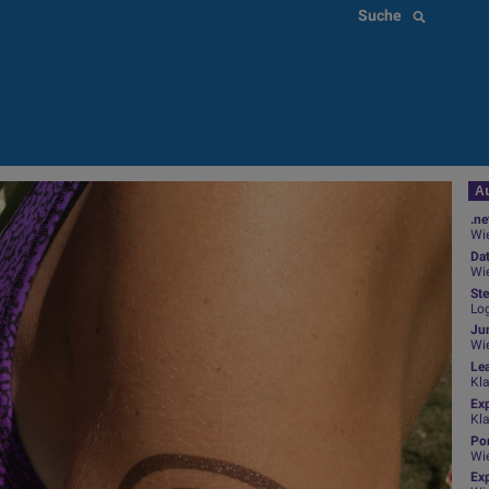
Suche
Au
.ne
Wie
Da
Wie
Ste
Log
Jun
Wi
Le
Kl
Ex
Kl
Por
Wi
Exp