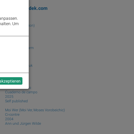
ooks
josefchladek.com
 anpassen.
Larry Clark
halten.
Um
Tulsa (first edition)
1971
Lustrum Press
Ola Rindal
Road to The Farm
2026
Poursuite
Dimitri Bogachuk
Atlantic
2025
form.
 akzeptieren
Antonio Moreno
Cuaderno de campo
2025
Self published
Moi Wer (Moi Ver, Moses Vorobeichic)
Ci-contre
2004
Ann und Jürgen Wilde