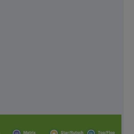
g
Matrix
Star/Rutsch
Top/Flop