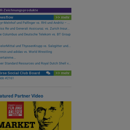
IR-Zeichnungsprodukte
ewsflow
>> mehr
r-Melnhof und Palfinger vs. RHI und Andritz – ...
ss Re und Generali Assicuraz. vs. Zurich Insur...
le Columbus und Deutsche Telekom vs. BT Group
elorMittal und ThyssenKrupp vs. Salzgitter und...
rmin und adidas vs. World Wrestling
ertainme...
ver Standard Resources und Royal Dutch Shell v...
rse Social Club Board
>> mehr
abb #2161
atured Partner Video