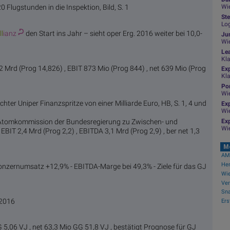
 Flugstunden in die Inspektion, Bild, S. 1
Wie
Ste
Log
ll
ianz
den Start ins Jahr – sieht oper Erg. 2016 weiter bei 10,0-
Jun
Wi
Le
Kl
 Mrd (Prog 14,826) , EBIT 873 Mio (Prog 844) , net 639 Mio (Prog
Ex
Kl
Por
Wi
ter Uniper Finanzspritze von einer Milliarde Euro, HB, S. 1, 4 und
Exp
Wi
Exp
r Atomkommission der Bundesregierung zu Zwischen- und
Wi
EBIT 2,4 Mrd (Prog 2,2) , EBITDA 3,1 Mrd (Prog 2,9) , ber net 1,3
M
AMC
onzernumsatz +12,9% - EBITDA-Marge bei 49,3% - Ziele für das GJ
 2016
5,06 VJ , net 63,3 Mio GG 51,8 VJ , bestätigt Prognose für GJ