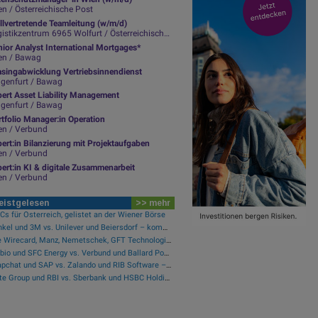
n / Österreichische Post
llvertretende Teamleitung (w/m/d)
istikzentrum 6965 Wolfurt / Österreichische Post
ior Analyst International Mortgages*
en / Bawag
asingabwicklung Vertriebsinnendienst
agenfurt / Bawag
pert Asset Liability Management
agenfurt / Bawag
tfolio Manager:in Operation
en / Verbund
ert:in Bilanzierung mit Projektaufgaben
en / Verbund
ert:in KI & digitale Zusammenarbeit
en / Verbund
eistgelesen
>> mehr
s für Österreich, gelistet an der Wiener Börse
Henkel und 3M vs. Unilever und Beiersdorf – kommentierter KW 32 Peer Group Watch Konsumgüter
Wie Wirecard, Manz, Nemetschek, GFT Technologies, SAP und Rocket Internet für Gesprächsstoff sorgten
Verbio und SFC Energy vs. Verbund und Ballard Power Systems – kommentierter KW 32 Peer Group Watch Energie
Snapchat und SAP vs. Zalando und RIB Software – kommentierter KW 32 Peer Group Watch Computer, Software & Internet
Erste Group und RBI vs. Sberbank und HSBC Holdings – kommentierter KW 32 Peer Group Watch Banken