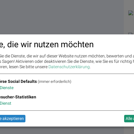
e, die wir nutzen möchten
usch
ATX schwächer, Bajaj Mobility weiter stark, neue indische
ie die Dienste, die wir auf dieser Website nutzen möchten, bewerten und
in Man of the Day
Sagen! Aktivieren oder deaktivieren Sie die Dienste, wie Sie es für richtig 
ren, lesen Sie bitte unsere
Datenschutzerklärung
.
rse Social Defaults
(immer erforderlich)
Dienste
sucher-Statistiken
Dienst
 akzeptieren
Alle