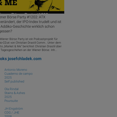
ener Börse Party #1202: ATX
erändert, der IPO-Index trudelt und ist
 Addiko-Geschichte wirklich schon
gessen?
 Wiener Börse Party ist ein Podcastprojekt für
io-CD.at von Christian Drastil Comm.. Unter dem
to „Market & Me“ berichtet Christian Drastil über
 Tagesgeschehen an der Wiener Börse. Inh...
ooks
josefchladek.com
Antonio Moreno
Cuaderno de campo
2025
Self published
Ola Rindal
Stains & Ashes
2025
Poursuite
JH Engström
CDG / JHE
2008