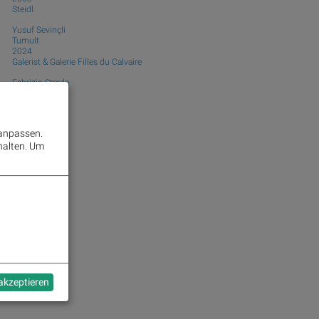
Steidl
Yusuf Sevinçli
Tumult
2024
Galerist & Galerie Filles du Calvaire
Fabrizio Strada
Strada
2025
89books
 anpassen.
halten.
Um
 akzeptieren