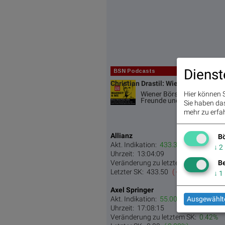
Dienst
BSN Podcasts
Christian Drastil: Wiener Börse Pla
Wiener Börse Party #1216: 
Hier können S
Freunde und Rajiv Bajaj me
Sie haben das 
mehr zu erfah
Allianz
Bö
Akt. Indikation:
433.30 / 437.30
↓
2
Uhrzeit:
13:04:09
Be
Veränderung zu letztem SK:
0.42%
Letzter SK:
433.50
( -1.63%)
↓
1
Axel Springer
Akt. Indikation:
55.00 / 55.35
Ausgewählte
Uhrzeit:
17:08:15
Veränderung zu letztem SK:
0.42%