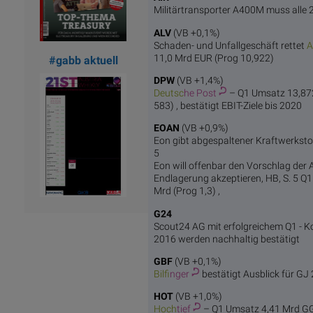
Militärtransporter A400M muss alle 20
ALV
(VB +0,1%)
Schaden- und Unfallgeschäft rettet
A
11,0 Mrd EUR (Prog 10,922)
#gabb aktuell
DPW
(VB +1,4%)
Deutsc
he Post
– Q1 Umsatz 13,872
583) , bestätigt EBIT-Ziele bis 2020
EOAN
(VB +0,9%)
Eon gibt abgespaltener Kraftwerkstoch
5
Eon will offenbar den Vorschlag de
Endlagerung akzeptieren, HB, S. 5 Q1 
Mrd (Prog 1,3) ,
G24
Scout24 AG mit erfolgreichem Q1 - K
2016 werden nachhaltig bestätigt
GBF
(VB +0,1%)
Bilf
inger
bestätigt Ausblick für GJ
HOT
(VB +1,0%)
Hoch
tief
– Q1 Umsatz 4,41 Mrd GG 