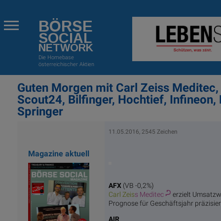
BÖRSE
SOCIAL
NETWORK
Die Homebase
österreichischer Aktien
Guten Morgen mit Carl Zeiss Meditec, 
Scout24, Bilfinger, Hochtief, Infineon
Springer
11.05.2016, 2545 Zeichen
Magazine aktuell
AFX
(VB -0,2%)
Carl Zeis
s Meditec
erzielt Umsatzw
Prognose für Geschäftsjahr präzisier
AIR