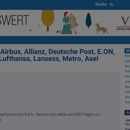
Suche
Airbus, Allianz, Deutsche Post, E.ON,
M
, Lufthansa, Lanxess, Metro, Axel
Gut
Au
achstum von 8,6% - Gewinn pro Aktie und EBIT legen zu /
t
.ne
Wie
Da