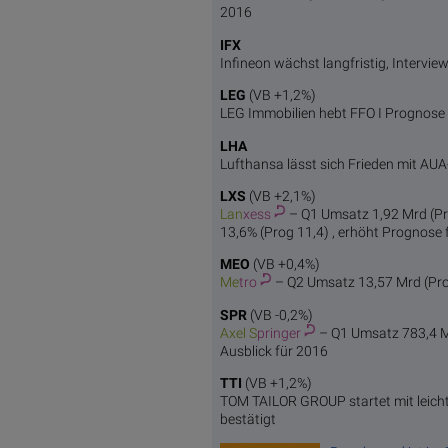
2016
IFX
Infineon wächst langfristig, Intervi
LEG
(VB +1,2%)
LEG Immobilien hebt FFO I Prognose 
LHA
Lufthansa lässt sich Frieden mit AUA
LXS
(VB +2,1%)
Lan
xess
– Q1 Umsatz 1,92 Mrd (Pr
13,6% (Prog 11,4) , erhöht Prognose 
MEO
(VB +0,4%)
Me
tro
– Q2 Umsatz 13,57 Mrd (Prog
SPR
(VB -0,2%)
Axel S
pringer
– Q1 Umsatz 783,4 Mi
Ausblick für 2016
TTI
(VB +1,2%)
TOM TAILOR GROUP startet mit leic
bestätigt