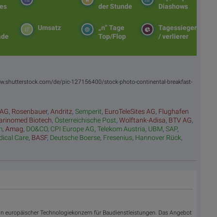
es
der Stunde
Diashows
Umsatz
„n“ Tage
Tagessieger
ade
Top/Flop
/ verlierer
/www.shutterstock.com/de/pic-127156400/stock-photo-continental-breakfast-
 AG
,
Rosenbauer
,
Andritz
,
Semperit
,
EuroTeleSites AG
,
Flughafen
rinomed Biotech
,
Österreichische Post
,
Wolftank-Adisa
,
BTV AG
,
m
,
Amag
,
DO&CO
,
CPI Europe AG
,
Telekom Austria
,
UBM
,
SAP
,
dical Care
,
BASF
,
Deutsche Boerse
,
Fresenius
,
Hannover Rück
,
ein europäischer Technologiekonzern für Baudienstleistungen. Das Angebot