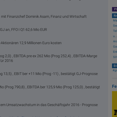
P
N
ew mit Finanzchef Dominik Asam, Finanz und Wirtschaft
May
Swi
GJ an, FFO I Q1 62,6 Mio EUR
Te
u...
Arc
-Aktionären 12,9 Millionen Euro kosten
Ga
Ent
og 2,0) , EBITDA pre ex 262 Mio (Prog 252,4) , EBITDA-Marge
Sil
für 2016
Bö
#g
 13,5) , EBIT ber +11 Mio (Prog -11) , bestätigt GJ-Prognose
Fe
o (Prog 790,8) , EBITDA ber 125,9 Mio (Prog 125,0) , bestätigt
htem Umsatzwachstum in das Geschäftsjahr 2016 - Prognose