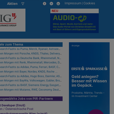
Impressum
|
Cookies
Aktien ▽
NEU
ehr zum Thema
Research-Fazits zu Puma, Merck, Ryanair, Astrazeneca, Bayer, Volkswagen ....
Guten Morgen mit Porsche, KNDS, Thales, Delivery Hero, Continental ...
Research-Fazits zu Deutsche Bank, Rheinmetall, Nordex, Auto1, Lufthansa ...
Guten Morgen mit Renk, Rheinmetall, Mercedes, DHL, Volkswagen ...
Research-Fazits zu Adidas, Puma, Ferrari, BASF, CTS Eventim ...
en Morgen mit Bayer, Nordex, KNDS, Roche ...
Research-Fazits zu Adidas, Hugo Boss, Daimler, ASML ...
Guten Morgen mit BayWa, Volkswagen, Gabler, Brockhaus, KNDS ...
Research-Fazits zu BASF, Siemens Energy, Easyjet, Nokia ...
Guten Morgen mit Mutares, RWE, Ceconomy, Deutsche Telekom ...
sgewählte Jobs von PIR-Partnern
t Developer (f/m/d)
n / Österreichische Post
tenschutzmanager*in Wien (w/m/d)