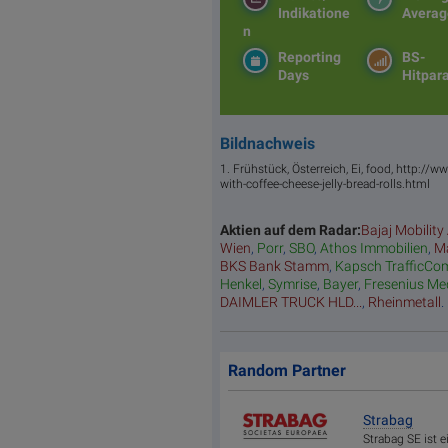
Indikatione
Averag
n
Reporting
BS-
Days
Hitpar
Bildnachweis
1. Frühstück, Österreich, Ei, food, http:/
with-coffee-cheese-jelly-bread-rolls.html
Aktien auf dem Radar:
Bajaj Mobility
Wien
,
Porr
,
SBO
,
Athos Immobilien
,
Ma
BKS Bank Stamm
,
Kapsch TrafficCo
Henkel
,
Symrise
,
Bayer
,
Fresenius Me
DAIMLER TRUCK HLD...
,
Rheinmetall
.
Random Partner
Strabag
Strabag SE ist 