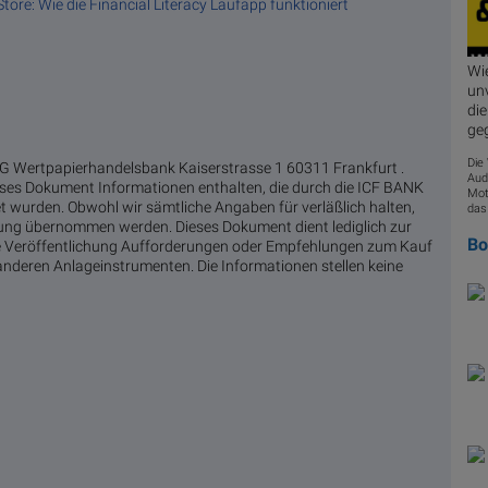
tore: Wie die Financial Literacy Laufapp funktioniert
Wi
unv
die
ge
Die
 Wertpapierhandelsbank Kaiserstrasse 1 60311 Frankfurt .
Aud
es Dokument Informationen enthalten, die durch die ICF BANK
Mot
 wurden. Obwohl wir sämtliche Angaben für verläßlich halten,
das
ftung übernommen werden. Dieses Dokument dient lediglich zur
B
ese Veröffentlichung Aufforderungen oder Empfehlungen zum Kauf
nderen Anlageinstrumenten. Die Informationen stellen keine