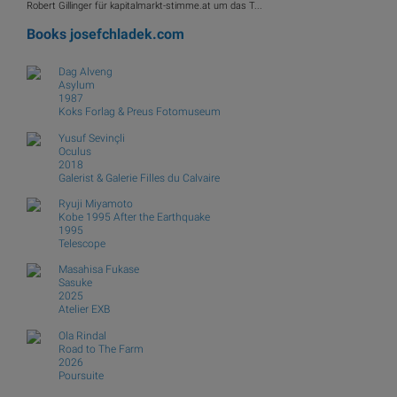
Robert Gillinger für kapitalmarkt-stimme.at um das T...
Books
josefchladek.com
Dag Alveng
Asylum
1987
Koks Forlag & Preus Fotomuseum
Yusuf Sevinçli
Oculus
2018
Galerist & Galerie Filles du Calvaire
Ryuji Miyamoto
Kobe 1995 After the Earthquake
1995
Telescope
Masahisa Fukase
Sasuke
2025
Atelier EXB
Ola Rindal
Road to The Farm
2026
Poursuite