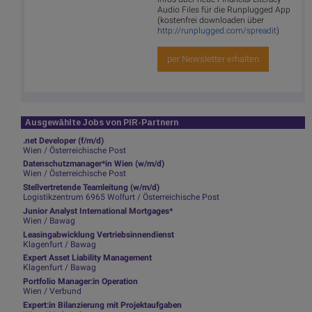
Audio Files für die Runplugged App
(kostenfrei downloaden über
http://runplugged.com/spreadit
)
per Newsletter erhalten
Ausgewählte Jobs von PIR-Partnern
.net Developer (f/m/d)
Wien / Österreichische Post
Datenschutzmanager*in Wien (w/m/d)
Wien / Österreichische Post
Stellvertretende Teamleitung (w/m/d)
Logistikzentrum 6965 Wolfurt / Österreichische Post
Junior Analyst International Mortgages*
Wien / Bawag
Leasingabwicklung Vertriebsinnendienst
Klagenfurt / Bawag
Expert Asset Liability Management
Klagenfurt / Bawag
Portfolio Manager:in Operation
Wien / Verbund
Expert:in Bilanzierung mit Projektaufgaben