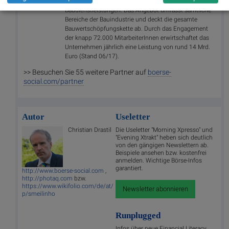
Strabag SE ist ein europäischer Technologiekonzern für
Baudienstleistungen. Das Angebot umfasst sämtliche
Bereiche der Bauindustrie und deckt die gesamte
Bauwertschöpfungskette ab. Durch das Engagement
der knapp 72.000 MitarbeiterInnen erwirtschaftet das
Unternehmen jährlich eine Leistung von rund 14 Mrd.
Euro (Stand 06/17).
>> Besuchen Sie 55 weitere Partner auf
boerse-
social.com/partner
Autor
Useletter
Christian Drastil
Die Useletter "Morning Xpresso" und
"Evening Xtrakt" heben sich deutlich
von den gängigen Newslettern ab.
Beispiele ansehen bzw. kostenfrei
anmelden. Wichtige Börse-Infos
garantiert.
http://www.boerse-social.com
,
http://photaq.com
bzw.
https://www.wikifolio.com/de/at/
Newsletter abonnieren
p/smeilinho
Runplugged
Infos über neue Financial Literacy