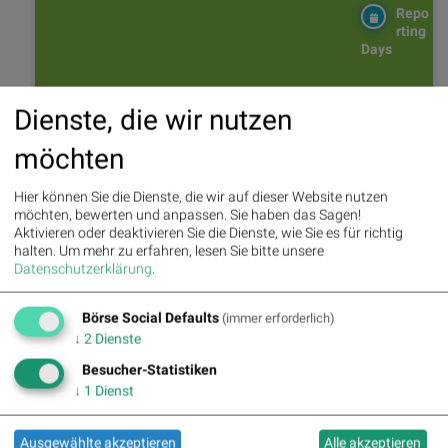
Repo
rting
Days
Dienste, die wir nutzen
Bildnachweis
1. Goldexperte Ronald Stöferle durch die Scheibe fotografiert, mit
möchten
Runplugged-Trinkflasche ... >> Öffnen auf photaq.com
Hier können Sie die Dienste, die wir auf dieser Website nutzen
Aktien auf dem Radar:
Rosenbauer
,
Bajaj Mobility AG
,
Andritz
,
möchten, bewerten und anpassen. Sie haben das Sagen!
EuroTeleSites AG
,
Semperit
,
Flughafen Wien
,
FACC
,
Emerald
Aktivieren oder deaktivieren Sie die Dienste, wie Sie es für richtig
Horizon AG
,
ATX
,
ATX Prime
,
ATX TR
,
Bawag
,
ATX NTR
,
RBI
,
halten.
Um mehr zu erfahren, lesen Sie bitte unsere
Wienerberger
,
Fabasoft
,
Frequentis
,
Rosgix
,
Mayr-Melnhof
,
Erste
Datenschutzerklärung
.
Group
,
Strabag
,
Frauenthal
,
Lenzing
,
Linz Textil Holding
,
Wolford
,
Wolftank-Adisa
,
Wiener Privatbank
,
BTV AG
,
BKS Bank
Stamm
,
Amag
,
CPI Europe AG
.
Börse Social Defaults
(immer erforderlich)
↓
2
Dienste
Besucher-Statistiken
Random Partner
↓
1
Dienst
Strabag
Ausgewählte akzeptieren
Alle akzeptieren