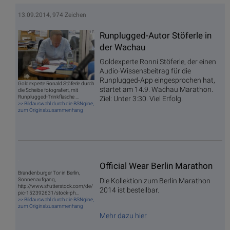
13.09.2014, 974 Zeichen
Runplugged-Autor Stöferle in
der Wachau
Goldexperte Ronni Stöferle, der einen
Audio-Wissensbeitrag für die
Runplugged-App eingesprochen hat,
Goldexperte Ronald Stöferle durch
startet am 14.9. Wachau Marathon.
die Scheibe fotografiert, mit
Runplugged-Trinkflasche ...
Ziel: Unter 3:30. Viel Erfolg.
>> Bildauswahl durch die BSNgine,
zum Originalzusammenhang
Official Wear Berlin Marathon
Brandenburger Tor in Berlin,
Die Kollektion zum Berlin Marathon
Sonnenaufgang,
http://www.shutterstock.com/de/
2014 ist bestellbar.
pic-152392631/stock-ph...
>> Bildauswahl durch die BSNgine,
zum Originalzusammenhang
Mehr dazu hier