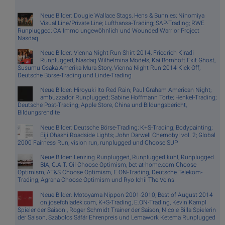
Neue Bilder: Dougie Wallace Stags, Hens & Bunnies; Ninomiya
Visual Line/Private Line; Lufthansa-Trading; SAP-Trading; RWE
Runplugged; CA Immo ungewöhnlich und Wounded Warrior Project
Nasdaq
Neue Bilder: Vienna Night Run Shirt 2014, Friedrich Kiradi
Runplugged, Nasdaq Wilhelmina Models, Kai Bornhöft Exit Ghost,
Susumu Osaka Amerika Mura Story, Vienna Night Run 2014 Kick Off,
Deutsche Börse-Trading und Linde-Trading
Neue Bilder: Hiroyuki Ito Red Rain; Paul Graham American Night;
ambuzzador Runplugged; Sabine Hoffmann Torte; Henkel-Trading;
Deutsche Post-Trading; Apple Store, China und Bildungsbericht,
Bildungsrendite
Neue Bilder: Deutsche Börse-Trading; K+S-Trading; Bodypainting;
Eiji Ohashi Roadside Lights; John Darwell Chernobyl vol. 2; Global
2000 Fairness Run; vision run, runplugged und Choose SUP
Neue Bilder: Lenzing Runplugged, Runplugged kühl, Runplugged
BIA, C.A.T. Oil Choose Optimism, bet-at-home.com Choose
Optimism, AT&S Choose Optimism, E.ON-Trading, Deutsche Telekom-
Trading, Agrana Choose Optimism und Ryo Ichii The Veins
Neue Bilder: Motoyama Nippon 2001-2010, Best of August 2014
on josefchladek.com, K+S-Trading, E.ON-Trading, Kevin Kampl
Spieler der Saison , Roger Schmidt Trainer der Saison, Nicole Billa Spielerin
der Saison, Szabolcs Sáfár Ehrenpreis und Lemawork Ketema Runplugged