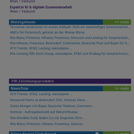
Wien / Verbund
Expert:in KI & digitale Zusammenarbeit
Wien / Verbund
Meistgelesen
>> mehr
Tecnotree verzeichnet im ersten Halbjahr 2026 ein zweistelliges Gewinnwachstum und eine beschleunigte Einführungsdynamik
AMCs für Österreich, gelistet an der Wiener Börse
Wie Manz, Pinterest, Infineon, Fresenius, Glencore und Lenzing für Gesprächsstoff sorgten
Wie Infineon, Fresenius, Beiersdorf, Continental, Deutsche Post und Bayer für Gesprächsstoff im DAX sorgten
ATX-Trends: AT&S, Lenzing, voestalpine ...
Wie Lenzing, RBI, Erste Group, voestalpine, AT&S und Strabag für Gesprächsstoff im ATX sorgten
PIR-Zeichnungsprodukte
Newsflow
>> mehr
ATX-Trends: AT&S, Lenzing, voestalpine ...
Research-Fazits zu Beiersdorf, DHL, Vonovia, Hens...
Guten Morgen mit Bayer, Deutsche Telekom, Commerz...
Kontron - Auftragsbestand auf Rekord-Niveau
Wie Klondike Gold, Ibiden Co.Ltd, Snapchat, Elrin...
Wie Manz, Pinterest, Infineon, Fresenius, Glencor...