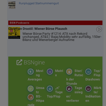
Runplugged Startnummerngurt
BSN Podcasts
Christian Drastil: Wiener Börse Plausch
Wiener Börse Party #1214: ATX nach Rekord
unchanged, AT&S / Bajaj Mobility sehr auffällig, 150er-
Bilanz und Wienerberger-Aufnahme
BSNgine
Movi
Matri
Star/
Top/
ng
x
Rutsc
Flop
Averages
h der
Diashows
Stunde
Umsa
„n“
Tage
Märk
tz
Tage
ssieg
te/
BS-
Top/Flop
er/
Indikation
Hitpa
verlierer
en
rade