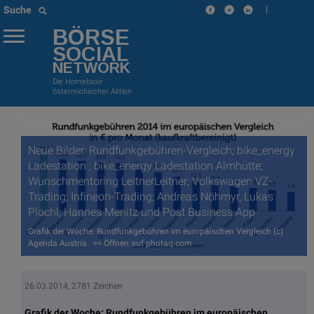
|
Suche
BÖRSE
SOCIAL
NETWORK
Die Homebase
österreichischer Aktien
Neue Bilder: Rundfunkgebühren-Vergleich; bike_energy
Ladestation ; bike_energy Ladestation Almhütte;
Wunschmentoring LeitnerLeitner; Volkswagen VZ-
Trading; Infineon-Trading; Andreas Nöhmyr, Lukas
Plöchl; Hannes Menitz und Post Business App
Grafik der Woche: Rundfunkgebühren im europäischen Vergleich (c)
Agenda Austria >> Öffnen auf photaq.com
26.03.2014, 2781 Zeichen
Grafik der Woche: Rundfunkgebühren im europäischen