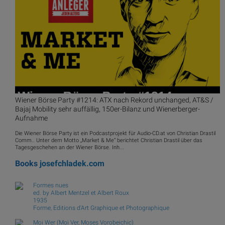
Wiener Börse Party #1214: ATX nach Rekord unchanged, AT&S /
Bajaj Mobility sehr auffällig, 150er-Bilanz und Wienerberger-
Aufnahme
Die Wiener Börse Party ist ein Podcastprojekt für Audio-CD.at von Christian Drastil
Comm.. Unter dem Motto „Market & Me“ berichtet Christian Drastil über das
Tagesgeschehen an der Wiener Börse. Inh...
Books
josefchladek.com
Formes nues
ed. by Albert Mentzel et Albert Roux
1935
Forme, Editions d'Art Graphique et Photographique
Moi Wer (Moi Ver, Moses Vorobeichic)