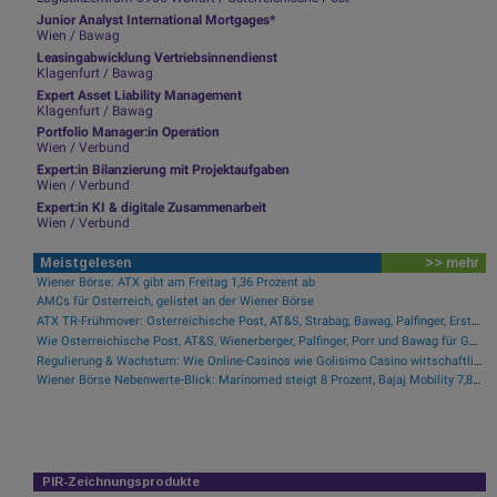
Junior Analyst International Mortgages*
Wien / Bawag
Leasingabwicklung Vertriebsinnendienst
Klagenfurt / Bawag
Expert Asset Liability Management
Klagenfurt / Bawag
Portfolio Manager:in Operation
Wien / Verbund
Expert:in Bilanzierung mit Projektaufgaben
Wien / Verbund
Expert:in KI & digitale Zusammenarbeit
Wien / Verbund
Meistgelesen
>> mehr
Wiener Börse: ATX gibt am Freitag 1,36 Prozent ab
AMCs für Österreich, gelistet an der Wiener Börse
ATX TR-Frühmover: Österreichische Post, AT&S, Strabag, Bawag, Palfinger, Erste Group, voestalpine, CA Immo, Uniqa und DO&CO
Wie Österreichische Post, AT&S, Wienerberger, Palfinger, Porr und Bawag für Gesprächsstoff im ATX sorgten
Regulierung & Wachstum: Wie Online-Casinos wie Golisimo Casino wirtschaftlich skalieren
Wiener Börse Nebenwerte-Blick: Marinomed steigt 8 Prozent, Bajaj Mobility 7,84 Prozent
PIR-Zeichnungsprodukte