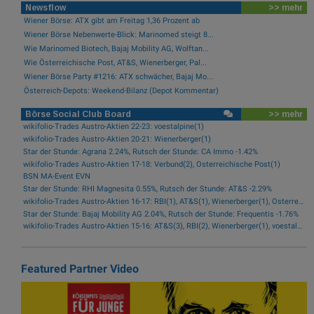
Newsflow
>> mehr
Wiener Börse: ATX gibt am Freitag 1,36 Prozent ab
Wiener Börse Nebenwerte-Blick: Marinomed steigt 8...
Wie Marinomed Biotech, Bajaj Mobility AG, Wolftan...
Wie Österreichische Post, AT&S, Wienerberger, Pal...
Wiener Börse Party #1216: ATX schwächer, Bajaj Mo...
Österreich-Depots: Weekend-Bilanz (Depot Kommentar)
Börse Social Club Board
>> mehr
wikifolio-Trades Austro-Aktien 22-23: voestalpine(1)
wikifolio-Trades Austro-Aktien 20-21: Wienerberger(1)
Star der Stunde: Agrana 2.24%, Rutsch der Stunde: CA Immo -1.42%
wikifolio-Trades Austro-Aktien 17-18: Verbund(2), Österreichische Post(1)
BSN MA-Event EVN
Star der Stunde: RHI Magnesita 0.55%, Rutsch der Stunde: AT&S -2.29%
wikifolio-Trades Austro-Aktien 16-17: RBI(1), AT&S(1), Wienerberger(1), Österreichische Post(1)
Star der Stunde: Bajaj Mobility AG 2.04%, Rutsch der Stunde: Frequentis -1.76%
wikifolio-Trades Austro-Aktien 15-16: AT&S(3), RBI(2), Wienerberger(1), voestalpine(1), Kontron(1), Bawag(1)
Featured Partner Video