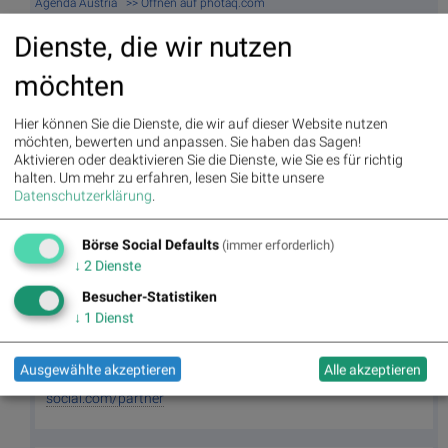
Agenda Austria >> Öffnen auf photaq.com
Dienste, die wir nutzen
Aktien auf dem Radar:
Bajaj Mobility AG
,
Rosenbauer
,
Andritz
,
Semperit
,
EuroTeleSites AG
,
Flughafen Wien
,
Porr
,
SBO
,
Athos
möchten
Immobilien
,
Marinomed Biotech
,
Österreichische Post
,
Wolftank-
Adisa
,
BTV AG
,
BKS Bank Stamm
,
Kapsch TrafficCom
,
Amag
,
DO&CO
,
CPI Europe AG
,
Telekom Austria
,
UBM
.
Hier können Sie die Dienste, die wir auf dieser Website nutzen
möchten, bewerten und anpassen. Sie haben das Sagen!
Aktivieren oder deaktivieren Sie die Dienste, wie Sie es für richtig
halten.
Um mehr zu erfahren, lesen Sie bitte unsere
Random Partner
Datenschutzerklärung
.
Österreichische Post
Börse Social Defaults
(immer erforderlich)
Die Österreichische Post ist der landesweit führende
↓
2
Dienste
Logistik- und Postdienstleister. Zu den
Hauptgeschäftsbereichen zählen die Beförderung von
Besucher-Statistiken
Briefen, Werbesendungen, Printmedien und Paketen.
↓
1
Dienst
Das Unternehmen hat Tochtergesellschaften in zwölf
europäischen Ländern.
Ausgewählte akzeptieren
Alle akzeptieren
>> Besuchen Sie 55 weitere Partner auf
boerse-
social.com/partner