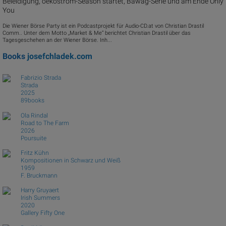
Beleidigung, oekostrom-Season startet, Bawag-Serie und am Ende Only
You
Die Wiener Börse Party ist ein Podcastprojekt für Audio-CD.at von Christian Drastil
Comm.. Unter dem Motto „Market & Me“ berichtet Christian Drastil über das
Tagesgeschehen an der Wiener Börse. Inh...
Books
josefchladek.com
Fabrizio Strada
Strada
2025
89books
Ola Rindal
Road to The Farm
2026
Poursuite
Fritz Kühn
Kompositionen in Schwarz und Weiß
1959
F. Bruckmann
Harry Gruyaert
Irish Summers
2020
Gallery Fifty One