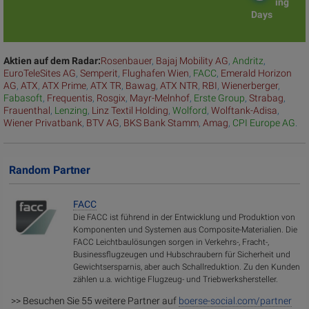
ing
Days
Aktien auf dem Radar:
Rosenbauer
,
Bajaj Mobility AG
,
Andritz
,
EuroTeleSites AG
,
Semperit
,
Flughafen Wien
,
FACC
,
Emerald Horizon
AG
,
ATX
,
ATX Prime
,
ATX TR
,
Bawag
,
ATX NTR
,
RBI
,
Wienerberger
,
Fabasoft
,
Frequentis
,
Rosgix
,
Mayr-Melnhof
,
Erste Group
,
Strabag
,
Frauenthal
,
Lenzing
,
Linz Textil Holding
,
Wolford
,
Wolftank-Adisa
,
Wiener Privatbank
,
BTV AG
,
BKS Bank Stamm
,
Amag
,
CPI Europe AG
.
Random Partner
FACC
Die FACC ist führend in der Entwicklung und Produktion von
Komponenten und Systemen aus Composite-Materialien. Die
FACC Leichtbaulösungen sorgen in Verkehrs-, Fracht-,
Businessflugzeugen und Hubschraubern für Sicherheit und
Gewichtsersparnis, aber auch Schallreduktion. Zu den Kunden
zählen u.a. wichtige Flugzeug- und Triebwerkshersteller.
>> Besuchen Sie 55 weitere Partner auf
boerse-social.com/partner