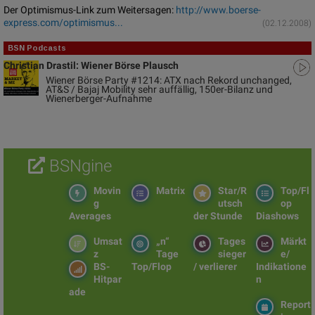
Der Optimismus-Link zum Weitersagen:
http://www.boerse-
express.com/optimismus...
(02.12.2008)
BSN Podcasts
Christian Drastil: Wiener Börse Plausch
Wiener Börse Party #1214: ATX nach Rekord unchanged,
AT&S / Bajaj Mobility sehr auffällig, 150er-Bilanz und
Wienerberger-Aufnahme
BSNgine
Movin
Matrix
Star/R
Top/Fl
g
utsch
op
Averages
der Stunde
Diashows
Umsat
„n“
Tages
Märkt
z
Tage
sieger
e/
BS-
Top/Flop
/ verlierer
Indikatione
Hitpar
n
ade
Report