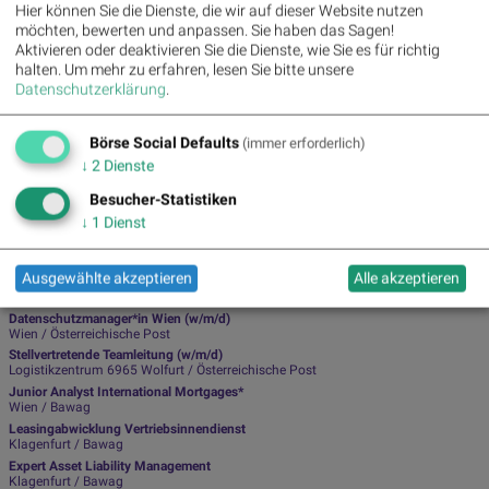
Newsletter abonnieren
Hier können Sie die Dienste, die wir auf dieser Website nutzen
möchten, bewerten und anpassen. Sie haben das Sagen!
Aktivieren oder deaktivieren Sie die Dienste, wie Sie es für richtig
Runplugged
halten.
Um mehr zu erfahren, lesen Sie bitte unsere
Datenschutzerklärung
.
Infos über neue Financial Literacy Audio Files für die Runplugged App
(kostenfrei downloaden über
http://runplugged.com/spreadit
)
Börse Social Defaults
(immer erforderlich)
per Newsletter erhalten
↓
2
Dienste
Besucher-Statistiken
↓
1
Dienst
Ausgewählte Jobs von PIR-Partnern
Ausgewählte akzeptieren
Alle akzeptieren
.net Developer (f/m/d)
Wien / Österreichische Post
Datenschutzmanager*in Wien (w/m/d)
Wien / Österreichische Post
Stellvertretende Teamleitung (w/m/d)
Logistikzentrum 6965 Wolfurt / Österreichische Post
Junior Analyst International Mortgages*
Wien / Bawag
Leasingabwicklung Vertriebsinnendienst
Klagenfurt / Bawag
Expert Asset Liability Management
Klagenfurt / Bawag