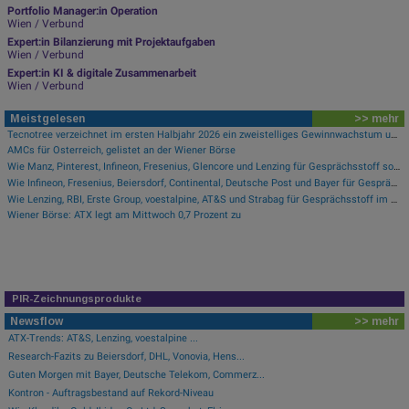
Portfolio Manager:in Operation
Wien / Verbund
Expert:in Bilanzierung mit Projektaufgaben
Wien / Verbund
Expert:in KI & digitale Zusammenarbeit
Wien / Verbund
Meistgelesen
>> mehr
Tecnotree verzeichnet im ersten Halbjahr 2026 ein zweistelliges Gewinnwachstum und eine beschleunigte Einführungsdynamik
AMCs für Österreich, gelistet an der Wiener Börse
Wie Manz, Pinterest, Infineon, Fresenius, Glencore und Lenzing für Gesprächsstoff sorgten
Wie Infineon, Fresenius, Beiersdorf, Continental, Deutsche Post und Bayer für Gesprächsstoff im DAX sorgten
Wie Lenzing, RBI, Erste Group, voestalpine, AT&S und Strabag für Gesprächsstoff im ATX sorgten
Wiener Börse: ATX legt am Mittwoch 0,7 Prozent zu
PIR-Zeichnungsprodukte
Newsflow
>> mehr
ATX-Trends: AT&S, Lenzing, voestalpine ...
Research-Fazits zu Beiersdorf, DHL, Vonovia, Hens...
Guten Morgen mit Bayer, Deutsche Telekom, Commerz...
Kontron - Auftragsbestand auf Rekord-Niveau