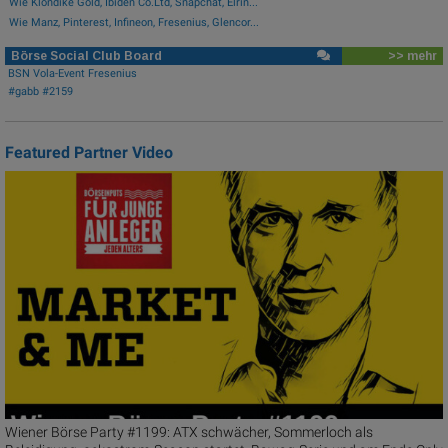
Wie Klondike Gold, Ibiden Co.Ltd, Snapchat, Elrin...
Wie Manz, Pinterest, Infineon, Fresenius, Glencor...
Börse Social Club Board
>> mehr
BSN Vola-Event Fresenius
#gabb #2159
Featured Partner Video
Wiener Börse Party #1199: ATX schwächer, Sommerloch als