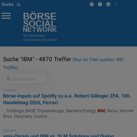
|
Suche
BÖRSE
SOCIAL
NETWORK
Die Homebase
österreichischer Aktien
Suche "IBM" - 4870 Treffer
(Nur im Titel suchen: 857
Treffer)
27.05.2026
Börse-Inputs auf Spotify zu u.a. Robert Gillinger ZFA, 100.
Handelstag 2026, Ferrari
... Holdings, BASF, Thyssenkrupp, Siemens Energy,
IBM,
Xerox, Warner
Bros. Discovery, Costco ...
23.05.2026
ams-Osram und IBM vs. SLM Solutions und Dialog