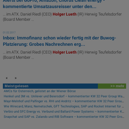
Alerts bei GoPro, Amazon, Chorus Clean energy -
kommentierte Umsatzausreisser unter den...
... im ATX. Daniel Riedl (CEO)
Holger
Lueth
(IR) Herwig Teufelsdorfer
(Board Member ...
01.02.2017
Inbox: Immofinanz schon wieder fertig mit der Buwog-
Platzierung: Grobes Nachrechnen erg...
... im ATX. Daniel Riedl (CEO)
Holger
Lueth
(IR) Herwig Teufelsdorfer
(Board Member ...
«
»
Meistgelesen
>> mehr
AMCs für Österreich, gelistet an der Wiener Börse
Henkel und 3M vs. Unilever und Beiersdorf – kommentierter KW 32 Peer Group Watch Konsumgüter
Mayr-Melnhof und Palfinger vs. RHI und Andritz – kommentierter KW 32 Peer Group Watch Zykliker Österreich
Wie Wirecard, Manz, Nemetschek, GFT Technologies, SAP und Rocket Internet für Gesprächsstoff sorgten
Verbio und SFC Energy vs. Verbund und Ballard Power Systems – kommentierter KW 32 Peer Group Watch Energie
Snapchat und SAP vs. Zalando und RIB Software – kommentierter KW 32 Peer Group Watch Computer, Software & Internet