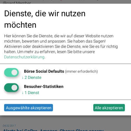
(Board Member ...
Dienste, die wir nutzen
19.04.2017
Alerts bei Netflix, Valneva, Semperit, Post, Volkswagen,
möchten
AT&S - kommentierte Umsatzausr...
Hier können Sie die Dienste, die wir auf dieser Website nutzen
... im ATX. Daniel Riedl (CEO)
Holger
Lueth
(IR) Herwig Teufelsdorfer
möchten, bewerten und anpassen. Sie haben das Sagen!
(Board Member ...
Aktivieren oder deaktivieren Sie die Dienste, wie Sie es für richtig
halten.
Um mehr zu erfahren, lesen Sie bitte unsere
14.04.2017
Datenschutzerklärung
.
Alerts bei Semperit, Tesla, Valneva, Dialog Semiconductor,
Lufthansa, RBI - kommentiert...
Börse Social Defaults
(immer erforderlich)
... im ATX. Daniel Riedl (CEO)
Holger
Lueth
(IR) Herwig Teufelsdorfer
↓
2
Dienste
(Board Member ...
Besucher-Statistiken
↓
1
Dienst
22.03.2017
Inbox: Buwog: Ergebnisse der ersten neun Monate 2016/17
... im ATX. Daniel Riedl (CEO)
Holger
Lueth
(IR) Herwig Teufelsdorfer
Ausgewählte akzeptieren
Alle akzeptieren
(Board Member ...
04.02.2017