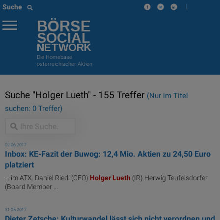
|
Suche
BÖRSE
SOCIAL
NETWORK
Die Homebase
österreichischer Aktien
Suche "Holger Lueth" - 155 Treffer
(Nur im Titel
suchen: 0 Treffer)
02.06.2017
Inbox: KE-Fazit der Buwog: 12,4 Mio. Aktien zu 24,50 Euro
platziert
... im ATX. Daniel Riedl (CEO)
Holger
Lueth
(IR) Herwig Teufelsdorfer
(Board Member ...
31.05.2017
Dieter Zetsche: Kulturwandel lässt sich nicht verordnen und