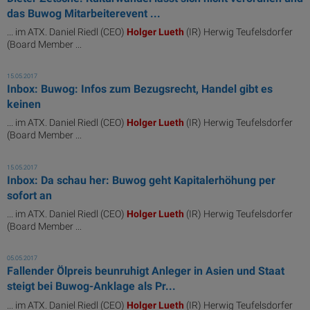
das Buwog Mitarbeiterevent ...
... im ATX. Daniel Riedl (CEO)
Holger
Lueth
(IR) Herwig Teufelsdorfer
(Board Member ...
15.05.2017
Inbox: Buwog: Infos zum Bezugsrecht, Handel gibt es
keinen
... im ATX. Daniel Riedl (CEO)
Holger
Lueth
(IR) Herwig Teufelsdorfer
(Board Member ...
15.05.2017
Inbox: Da schau her: Buwog geht Kapitalerhöhung per
sofort an
... im ATX. Daniel Riedl (CEO)
Holger
Lueth
(IR) Herwig Teufelsdorfer
(Board Member ...
05.05.2017
Fallender Ölpreis beunruhigt Anleger in Asien und Staat
steigt bei Buwog-Anklage als Pr...
... im ATX. Daniel Riedl (CEO)
Holger
Lueth
(IR) Herwig Teufelsdorfer