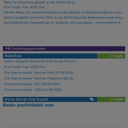
AMCs für Österreich, gelistet an der Wiener Börse
ATX-Trends: Post, AT&S, Porr ...
Hermes Reply und Lavazza entwickeln neues digitales Produktionsmodell für hocheffiziente Fertigung
Aixtron, Salzgitter am besten (Peer Group Watch Deutsche Nebenwerte powered by Erste Group)
ArcelorMittal und ThyssenKrupp vs. Salzgitter und voestalpine – kommentierter KW 32 Peer Group Watch Stahl
PIR-Zeichnungsprodukte
Newsflow
>> mehr
Aixtron, Salzgitter am besten (Peer Group Watch D...
ATX-Trends: Post, AT&S, Porr ...
21st Austria weekly - Austrian Post (07/08/2026)
21st Austria weekly - Kontron, Frequentis (06/08/...
21st Austria weekly - Porr (05/08/2026)
21st Austria weekly - AT&S (04/08/2026)
Börse Social Club Board
>> mehr
Books
josefchladek.com