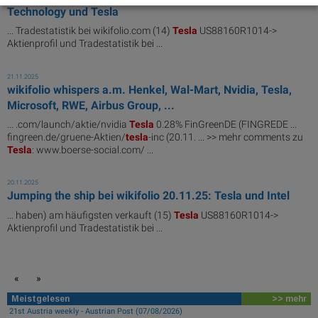
Technology und Tesla
... Tradestatistik bei wikifolio.com (14)
Tesla
US88160R1014->
Aktienprofil und Tradestatistik bei ...
21.11.2025
wikifolio whispers a.m. Henkel, Wal-Mart, Nvidia, Tesla,
Microsoft, RWE, Airbus Group, ...
... .com/launch/aktie/nvidia
Tesla
0.28% FinGreenDE (FINGREDE ...
fingreen.de/gruene-Aktien/
tesla
-inc (20.11. ... >> mehr comments zu
Tesla
: www.boerse-social.com/ ...
20.11.2025
Jumping the ship bei wikifolio 20.11.25: Tesla und Intel
... haben) am häufigsten verkauft (15)
Tesla
US88160R1014->
Aktienprofil und Tradestatistik bei ...
«
»
Meistgelesen
>> mehr
21st Austria weekly - Austrian Post (07/08/2026)