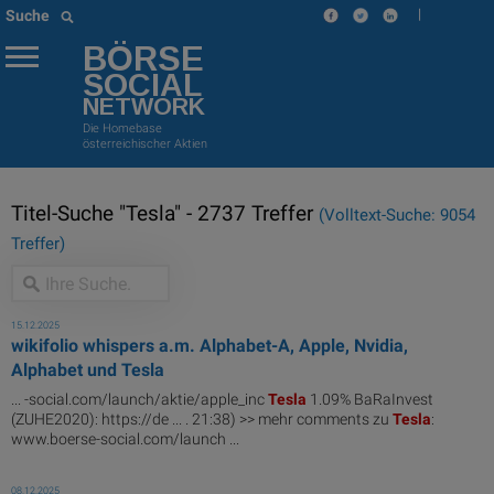
|
Suche
BÖRSE
SOCIAL
NETWORK
Die Homebase
österreichischer Aktien
Titel-Suche "Tesla" - 2737 Treffer
(Volltext-Suche: 9054
Treffer)
15.12.2025
wikifolio whispers a.m. Alphabet-A, Apple, Nvidia,
Alphabet und Tesla
... -social.com/launch/aktie/apple_inc
Tesla
1.09% BaRaInvest
(ZUHE2020): https://de ... . 21:38) >> mehr comments zu
Tesla
:
www.boerse-social.com/launch ...
08.12.2025