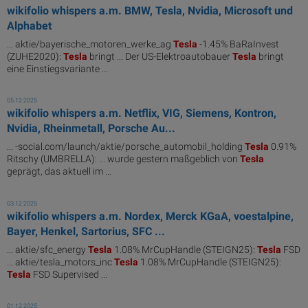
wikifolio whispers a.m. BMW, Tesla, Nvidia, Microsoft und
Alphabet
... aktie/bayerische_motoren_werke_ag
Tesla
-1.45% BaRaInvest
(ZUHE2020):
Tesla
bringt ... Der US-Elektroautobauer
Tesla
bringt
eine Einstiegsvariante ...
05.12.2025
wikifolio whispers a.m. Netflix, VIG, Siemens, Kontron,
Nvidia, Rheinmetall, Porsche Au...
... -social.com/launch/aktie/porsche_automobil_holding
Tesla
0.91%
Ritschy (UMBRELLA): ... wurde gestern maßgeblich von
Tesla
geprägt, das aktuell im ...
03.12.2025
wikifolio whispers a.m. Nordex, Merck KGaA, voestalpine,
Bayer, Henkel, Sartorius, SFC ...
... aktie/sfc_energy
Tesla
1.08% MrCupHandle (STEIGN25):
Tesla
FSD
... aktie/tesla_motors_inc
Tesla
1.08% MrCupHandle (STEIGN25):
Tesla
FSD Supervised ...
01.12.2025