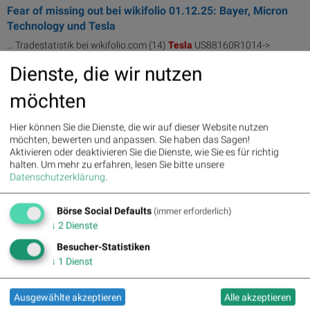
Fear of missing out bei wikifolio 01.12.25: Bayer, Micron
Technology und Tesla
... Tradestatistik bei wikifolio.com (14)
Tesla
US88160R1014->
Aktienprofil und Tradestatistik bei ...
Dienste, die wir nutzen
01.12.2025
möchten
wikifolio whispers a.m. Microsoft, Apple, Nvidia und Tesla
... social.com/launch/aktie/tesla_motors_inc
Tesla
-1.29%
Hier können Sie die Dienste, die wir auf dieser Website nutzen
BaRaInvest (ZUHE2020): ...
möchten, bewerten und anpassen. Sie haben das Sagen!
social.com/launch/aktie/tesla_motors_inc
Tesla
-1.29% BaRaInvest
Aktivieren oder deaktivieren Sie die Dienste, wie Sie es für richtig
(ZUHE2020 ...
halten.
Um mehr zu erfahren, lesen Sie bitte unsere
Datenschutzerklärung
.
29.11.2025
Tesla und General Motors Company vs. Leoni und Lion E-
Börse Social Defaults
(immer erforderlich)
Mobility – kommentierter KW 48 Pe...
↓
2
Dienste
... Motor Corp. -1,7% , Honda Motor -6,21% ,
Tesla
-6,6% , Geely -9,51%
Besucher-Statistiken
, Sixt -9,7% , ... robuste Lieferketten, während
Tesla
erstmals gegen ein
↓
1
Dienst
schrumpfendes ...
29.11.2025
Ausgewählte akzeptieren
Alle akzeptieren
Fear of missing out bei wikifolio 29.11.25: Bayer, Micron