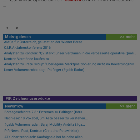
...
«
»
Meistgelesen
>> mehr
AMCs für Österreich, gelistet an der Wiener Börse
C.I.R.A.-Jahreskonferenz 2016
Analysten zu Kontron: "Q2 stärkt unser Vertrauen in die verbesserte operative Qualität"
Kontron-Vorstände kaufen zu
Analysten zu Erste Group: "Überlegene Marktpositionierung nicht im Bewertungsniveau reflektiert"
Unser Volumensrobot sagt: Palfinger (#gabb Radar)
PIR-Zeichnungsprodukte
Newsflow
>> mehr
Börsegeschichte 7.8.: Extremes zu Palfinger (Börs...
Nachlese: 10 Vokabel, um Asta besser zu verstehen...
#gabb Volumensradar: Bajaj Mobility, Andritz (#ga...
PIR-News: Post, Kontron (Christine Petzwinkler)
ATX charttechnisch: Kaufsignale bei beinahe allen...