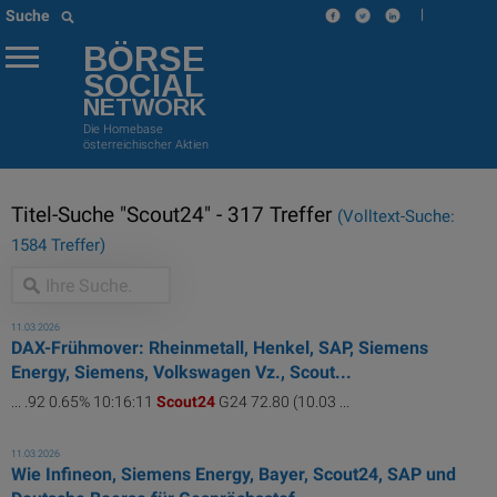
|
Suche
BÖRSE
SOCIAL
NETWORK
Die Homebase
österreichischer Aktien
Titel-Suche "Scout24" - 317 Treffer
(Volltext-Suche:
1584 Treffer)
11.03.2026
DAX-Frühmover: Rheinmetall, Henkel, SAP, Siemens
Energy, Siemens, Volkswagen Vz., Scout...
... .92 0.65% 10:16:11
Scout24
G24 72.80 (10.03 ...
11.03.2026
Wie Infineon, Siemens Energy, Bayer, Scout24, SAP und