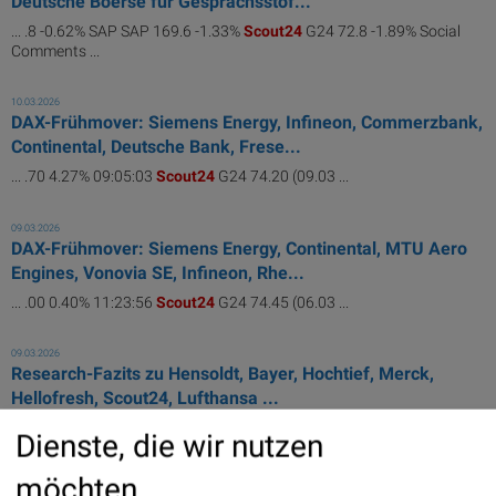
Deutsche Boerse für Gesprächsstof...
... .8 -0.62% SAP SAP 169.6 -1.33%
Scout24
G24 72.8 -1.89% Social
Comments ...
10.03.2026
DAX-Frühmover: Siemens Energy, Infineon, Commerzbank,
Continental, Deutsche Bank, Frese...
... .70 4.27% 09:05:03
Scout24
G24 74.20 (09.03 ...
09.03.2026
DAX-Frühmover: Siemens Energy, Continental, MTU Aero
Engines, Vonovia SE, Infineon, Rhe...
... .00 0.40% 11:23:56
Scout24
G24 74.45 (06.03 ...
09.03.2026
Research-Fazits zu Hensoldt, Bayer, Hochtief, Merck,
Hellofresh, Scout24, Lufthansa ...
... EURO JEFFERIES SENKT ZIEL FÜR
SCOUT24
AUF 103,50 (105,00 ...
Dienste, die wir nutzen
möchten
07.03.2026