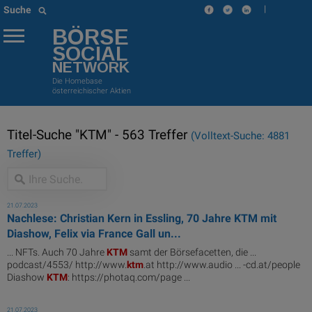
|
Suche
BÖRSE
SOCIAL
NETWORK
Die Homebase
österreichischer Aktien
Titel-Suche "KTM" - 563 Treffer
(Volltext-Suche: 4881
Treffer)
21.07.2023
Nachlese: Christian Kern in Essling, 70 Jahre KTM mit
Diashow, Felix via France Gall un...
... NFTs. Auch 70 Jahre
KTM
samt der Börsefacetten, die ...
podcast/4553/ http://www.
ktm
.at http://www.audio ... -cd.at/people
Diashow
KTM
: https://photaq.com/page ...
21.07.2023