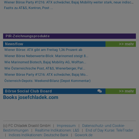
Wiener Börse Party #1216: ATX schwächer, Bajaj Mobility weiter stark, neue indische Freunde und Rajiv Bajaj mein Man of the Day
Fazits zu AT&S, Kontron, Post ...
PIR-Zeichnungsprodukte
Newsflow
>> mehr
Wiener Börse: ATX gibt am Freitag 1,36 Prozent ab
Wiener Börse Nebenwerte-Blick: Marinomed steigt 8...
Wie Marinomed Biotech, Bajaj Mobility AG, Wolftan...
Wie Österreichische Post, AT&S, Wienerberger, Pal...
Wiener Börse Party #1216: ATX schwächer, Bajaj Mo...
Österreich-Depots: Weekend-Bilanz (Depot Kommentar)
Börse Social Club Board
>> mehr
Books
josefchladek.com
(c) FC Chladek Drastil GmbH |
Impressum
|
Datenschutz- und Cookie-
Bestimmungen
|
Realtime Indikationen: L&S
|
End of Day Kurse: TeleTrader
|
Indices Indikationen: Deutsche Bank
|
Gowork.de