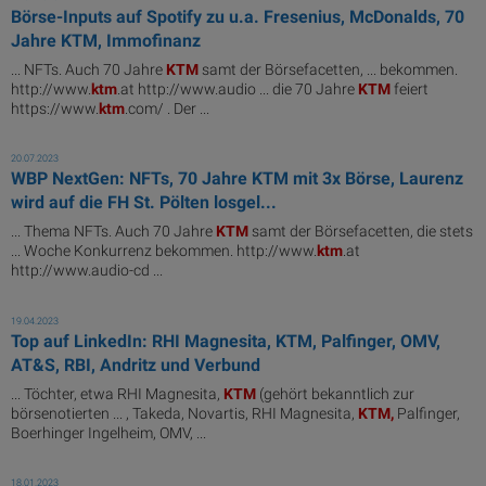
Börse-Inputs auf Spotify zu u.a. Fresenius, McDonalds, 70
Jahre KTM, Immofinanz
... NFTs. Auch 70 Jahre
KTM
samt der Börsefacetten, ... bekommen.
http://www.
ktm
.at http://www.audio ... die 70 Jahre
KTM
feiert
https://www.
ktm
.com/ . Der ...
20.07.2023
WBP NextGen: NFTs, 70 Jahre KTM mit 3x Börse, Laurenz
wird auf die FH St. Pölten losgel...
... Thema NFTs. Auch 70 Jahre
KTM
samt der Börsefacetten, die stets
... Woche Konkurrenz bekommen. http://www.
ktm
.at
http://www.audio-cd ...
19.04.2023
Top auf LinkedIn: RHI Magnesita, KTM, Palfinger, OMV,
AT&S, RBI, Andritz und Verbund
... Töchter, etwa RHI Magnesita,
KTM
(gehört bekanntlich zur
börsenotierten ... , Takeda, Novartis, RHI Magnesita,
KTM,
Palfinger,
Boerhinger Ingelheim, OMV, ...
18.01.2023