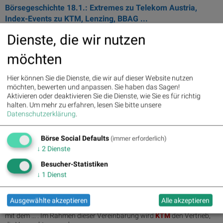
Börsegeschichte 18.1.: Extremes zu Telekom Austria,
Index-Events zu KTM, Lenzing, BBAG ...
... Kalender Indexumstellungen: 18.01.1999:
KTM
kommt in den ATX,
Dienste, die wir nutzen
Lenzing ...
möchten
12.12.2022
Börsegeschichte 12.12.: KTM Power Sports, Immoeast
Hier können Sie die Dienste, die wir auf dieser Website nutzen
IPOs: 12.12.2003:
KTM
Power Sports:
KTM
Power Sports mit IPO in ...
möchten, bewerten und anpassen. Sie haben das Sagen!
Aktivieren oder deaktivieren Sie die Dienste, wie Sie es für richtig
halten.
Um mehr zu erfahren, lesen Sie bitte unsere
03.11.2022
Datenschutzerklärung
.
Pierer Mobility: KTM steigt bei MV Augusta ein
Im November 2022 wird die
KTM
AG, ein Tochterunternehmen der
Börse Social Defaults
(immer erforderlich)
Pierer ... wird die Zusammenarbeit vertieft. Die
KTM
AG wird die MV
↓
2
Dienste
Agusta ...
Besucher-Statistiken
↓
1
Dienst
21.09.2022
KTM übernimmt Vertrieb der italienischen MV Agusta
Motorräder in USA, Kanada und Mexiko
Ausgewählte akzeptieren
Alle akzeptieren
Die Pierer Mobility-Marke
KTM
hat eine Kooperationsvereinbarung
mit dem ... . Im Rahmen dieser Vereinbarung wird
KTM
den Vertrieb,