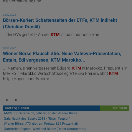
die Vermarktung und ...
23.02.2022
Börsen-Kurier: Schattenseiten der ETFs, KTM indirekt
(Christian Drastil)
... der HVs gestellt - An der
KTM
ist bald nur noch eine ...
18.01.2022
Wiener Börse Plausch #56: Neue Valneva-Präsentation,
Entain, Edi vergessen, KTM Marokko...
... -Namen, einen vergessenen Eduard,
KTM
in Marokko, Frequentis in
Mexiko ... Marokko Wirtschaftsdelegierte Eva Frei erwähnt
KTM
https://open.spotify.com/ ...
«
»
Meistgelesen
>> mehr
AMCs für Österreich, gelistet an der Wiener Börse
Gala Nacht des Sports 2013 - "Roter Teppich"
Wiener Börse: ATX gibt am Freitag 1,36 Prozent ab
Österreich-Depots: Weekend-Bilanz (Depot Kommentar)