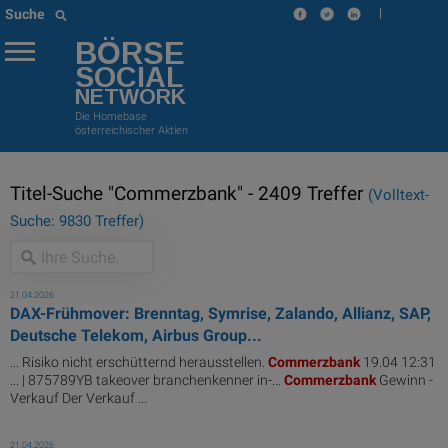
|
Suche
BÖRSE
SOCIAL
NETWORK
Die Homebase
österreichischer Aktien
Titel-Suche "Commerzbank" - 2409 Treffer
(Volltext-
Suche: 9830 Treffer)
21.04.2026
DAX-Frühmover: Brenntag, Symrise, Zalando, Allianz, SAP,
Deutsche Telekom, Airbus Group...
... Risiko nicht erschütternd herausstellen.
Commerzbank
19.04 12:31
... | 875789YB takeover branchenkenner in-...
Commerzbank
Gewinn -
Verkauf Der Verkauf ...
21.04.2026