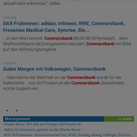
aktuell nicht erkennbar“, teilten ...
10.04.2026
DAX-Frühmover: adidas, Infineon, RWE, Commerzbank,
Fresenius Medical Care, Symrise, Sie...
... in den Wert kommt.
Commerzbank
08.04 08:28 Rymax69 ... dem
Waffenstillstand die Energiewerte reduziert,
Commerzbank
mit Blick
auf das Abfindungsangebot ...
10.04.2026
Guten Morgen mit Volkswagen, Commerzbank
... Übernahme der Mehrheit an der
Commerzbank
würde für die
italienische ... von 50 Prozent an der
Commerzbank
überschreite,
würde zugleich ein ...
«
»
Meistgelesen
>> mehr
Wiener Börse: ATX gibt am Freitag 1,36 Prozent ab
AMCs für Österreich, gelistet an der Wiener Börse
ATX TR-Frühmover: Österreichische Post, AT&S, Strabag, Bawag, Palfinger, Erste Group, voestalpine, CA Immo, Uniqa und DO&CO