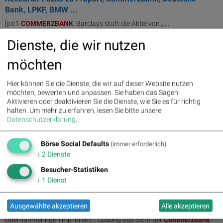
Bank, LPKF, BMW ...
[pic1
COMMERZBANK
: Barclays stuft die Aktie von „ ...
Dienste, die wir nutzen
20.04.2026
Guten Morgen mit Commerzbank, Deutsche Bank,
möchten
Siemens, Bayer ...
... Milliarden Euro aufgewendet, HB CBK-
Commerzbank
zu wenig
Hier können Sie die Dienste, die wir auf dieser Website nutzen
gerüstet fu ...
möchten, bewerten und anpassen. Sie haben das Sagen!
Aktivieren oder deaktivieren Sie die Dienste, wie Sie es für richtig
halten.
Um mehr zu erfahren, lesen Sie bitte unsere
16.04.2026
Datenschutzerklärung
.
Research-Fazits zu Deutsche Bank, Commerzbank, ASML,
Bayer ...
Börse Social Defaults
(immer erforderlich)
... BANK RESEARCH HEBT ZIEL FÜR
COMMERZBANK
AUF 40 (38)
EUR - 'BUY ...
↓
2
Dienste
Besucher-Statistiken
13.04.2026
↓
1
Dienst
DAX-Frühmover: Deutsche Telekom, Commerzbank, MTU
Aero Engines, Rheinmetall, Deutsche P...
Ausgewählte akzeptieren
Alle akzeptieren
... | SPECIAL Special Situations Die
Commerzbank
beharrt im
Übernahmeringen mit ihrem ... Lösung aus Sicht der
Commerzbank