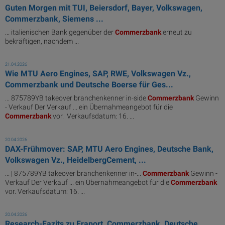
Guten Morgen mit TUI, Beiersdorf, Bayer, Volkswagen,
Commerzbank, Siemens ...
... italienischen Bank gegenüber der
Commerzbank
erneut zu
bekräftigen, nachdem ...
21.04.2026
Wie MTU Aero Engines, SAP, RWE, Volkswagen Vz.,
Commerzbank und Deutsche Boerse für Ges...
... 875789YB takeover branchenkenner in-side
Commerzbank
Gewinn
- Verkauf Der Verkauf ... ein Übernahmeangebot für die
Commerzbank
vor. Verkaufsdatum: 16. ...
20.04.2026
DAX-Frühmover: SAP, MTU Aero Engines, Deutsche Bank,
Volkswagen Vz., HeidelbergCement, ...
... | 875789YB takeover branchenkenner in-...
Commerzbank
Gewinn -
Verkauf Der Verkauf ... ein Übernahmeangebot für die
Commerzbank
vor. Verkaufsdatum: 16. ...
20.04.2026
Research-Fazits zu Fraport, Commerzbank, Deutsche