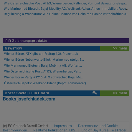
Wie Österreichische Post, AT&S, Wienerberger, Palfinger, Porr und Bawag für Gesprächsstoff im ATX sorgten
Wie Marinomed Biotech, Bajaj Mobility AG, Wolftank-Adisa, Athos Immobilien, Rosenbauer und Telekom Austria für Gesprächsstoff in Österreich sorgten
Regulierung & Wachstum: Wie Online-Casinos wie Golisimo Casino wirtschaftlich skalieren
PIR-Zeichnungsprodukte
Newsflow
>> mehr
Wiener Börse: ATX gibt am Freitag 1,36 Prozent ab
Wiener Börse Nebenwerte-Blick: Marinomed steigt 8...
Wie Marinomed Biotech, Bajaj Mobility AG, Wolftan...
Wie Österreichische Post, AT&S, Wienerberger, Pal...
Wiener Börse Party #1216: ATX schwächer, Bajaj Mo...
Österreich-Depots: Weekend-Bilanz (Depot Kommentar)
Börse Social Club Board
>> mehr
Books
josefchladek.com
(c) FC Chladek Drastil GmbH |
Impressum
|
Datenschutz- und Cookie-
Bestimmungen
|
Realtime Indikationen: L&S
|
End of Day Kurse: TeleTrader