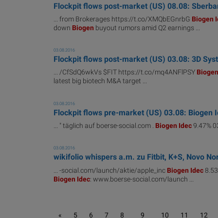
Flockpit flows post-market (US) 08.08: Sberban
... from Brokerages https://t.co/XMQbEGnrbG
Biogen
down
Biogen
buyout rumors amid Q2 earnings ...
03.08.2016
Flockpit flows post-market (US) 03.08: 3D System
... /CfSdQ6wkVs $FIT https://t.co/mq4ANFlPSY
Bioge
latest big biotech M&A target ...
03.08.2016
Flockpit flows pre-market (US) 03.08: Biogen Id
... " täglich auf boerse-social.com .
Biogen
Idec
9.47% 03
03.08.2016
wikifolio whispers a.m. zu Fitbit, K+S, Novo Nor
... -social.com/launch/aktie/apple_inc
Biogen
Idec
8.53
Biogen
Idec
: www.boerse-social.com/launch ...
«
5
6
7
8
9
10
11
12