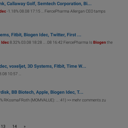
k, Callaway Golf, Semtech Corporation, Bi...
Idec
-1.18% 08.08 17:15 ... FiercePharma Allergan CEO tamps
s, Fitbit, Biogen Idec, Twitter, First ...
n
Idec
8.32% 03.08 18:28 ... .08 16:42 FiercePharma Is
Biogen
the
ec, voxeljet, 3D Systems, Fitbit, Time W...
.08 10:57 ...
disk, BB Biotech, Apple, Biogen Idec, T...
% RKosmaFRoth (MOMVALUE): ... :41) >> mehr comments zu
13
14
»