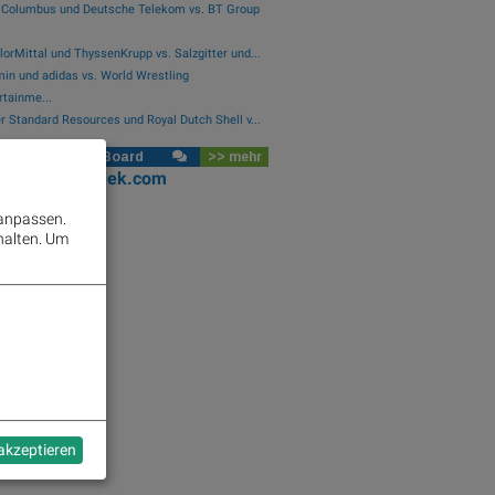
 Columbus und Deutsche Telekom vs. BT Group
lorMittal und ThyssenKrupp vs. Salzgitter und...
in und adidas vs. World Wrestling
rtainme...
er Standard Resources und Royal Dutch Shell v...
se Social Club Board
>> mehr
oks
josefchladek.com
 anpassen.
halten.
Um
 akzeptieren