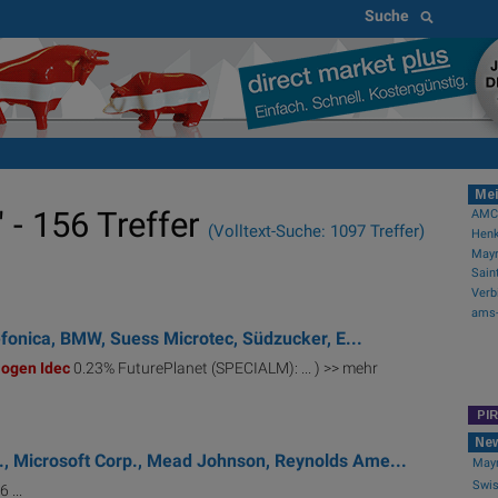
Suche
Mei
 - 156 Treffer
AMCs
(Volltext-Suche: 1097 Treffer)
efonica, BMW, Suess Microtec, Südzucker, E...
iogen
Idec
0.23% FuturePlanet (SPECIALM): ... ) >> mehr
PI
Ne
 Microsoft Corp., Mead Johnson, Reynolds Ame...
Mayr
Swis
 ...