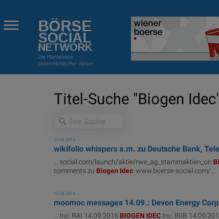
BÖRSE
SOCIAL
NETWORK
Die Homebase
österreichischer Aktien
Titel-Suche "Biogen Idec"
23.09.2016
wikifolio whispers a.m. zu Deutsche Bank, Tel
... social.com/launch/aktie/rwe_ag_stammaktien_on
B
comments zu
Biogen
Idec
: www.boerse-social.com/ ...
14.09.2016
moomoc messages 14.09.: Devon Energy Corp.,
... Inc. RAI 14.09.2016
BIOGEN
IDEC
Inc. BIIB 14.09.2016