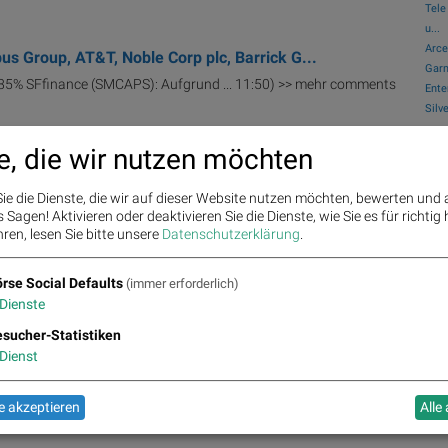
Tele
u...
Arce
us Group, AT&T, Noble Corp plc, Barrick G...
Garm
85% SFfinance (SMCAPS): Aufgrund ... 11:50) >> mehr comments
Ente
Silv
Bör
e, die wir nutzen möchten
Bo
 Sberbank, Gazprom, Biogen Idec, Semtech C...
peline
Biogen
Idec
-1.99% 06.09 17:48 ... theflynews Gilead,
Biogen
ie die Dienste, die wir auf dieser Website nutzen möchten, bewerten und
Sagen! Aktivieren oder deaktivieren Sie die Dienste, wie Sie es für richtig 
ren, lesen Sie bitte unsere
Datenschutzerklärung
.
o Inc., BIOGEN IDEC Inc., Abbott Laborator...
rse Social Defaults
(immer erforderlich)
6 ...
Dienste
sucher-Statistiken
Dienst
ons, Costco Co., BIOGEN IDEC Inc., KLA-Tenco...
16 ...
 akzeptieren
Alle