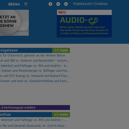
Impressum
|
Cookies
Aktien ▽
NEU
stgelesen
>> mehr
 für Österreich, gelistet an der Wiener Börse
Henkel und 3M vs. Unilever und Beiersdorf – kommentierter KW 32 Peer Group Watch Konsumgüter
Mayr-Melnhof und Palfinger vs. RHI und Andritz – kommentierter KW 32 Peer Group Watch Zykliker Österreich
Saint Gobain und Wienerberger vs. Bilfinger und HeidelbergCement – kommentierter KW 32 Peer Group Watch Bau & Baustoffe
Verbio und SFC Energy vs. Verbund und Ballard Power Systems – kommentierter KW 32 Peer Group Watch Energie
ams-Osram und Intel vs. GlaxoSmithKline und Ford Motor Co. – kommentierter KW 32 Peer Group Watch Global Innovation 1000
R-Zeichnungsprodukte
wsflow
>> mehr
-Melnhof und Palfinger vs. RHI und Andritz – ...
s Re und Generali Assicuraz. vs. Zurich Insur...