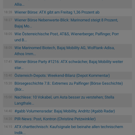
Allia...
Wiener Börse: ATX gibt am Freitag 1,36 Prozent ab
18:28
Wiener Börse Nebenwerte-Blick: Marinomed steigt 8 Prozent,
18:27
Bajaj Mo...
Wie Österreichische Post, AT&S, Wienerberger, Palfinger, Porr
18:05
und B...
Wie Marinomed Biotech, Bajaj Mobility AG, Wolftank-Adisa,
18:05
Athos Imm...
Wiener Börse Party #1216: ATX schwächer, Bajaj Mobility weiter
17:41
star...
Österreich-Depots: Weekend-Bilanz (Depot Kommentar)
15:40
Börsegeschichte 7.8.: Extremes zu Palfinger (Börse Geschichte)
15:20
(Bör...
Nachlese: 10 Vokabel, um Asta besser zu verstehen; Stella
15:00
Langthale...
#gabb Volumensradar: Bajaj Mobility, Andritz (#gabb Radar)
14:40
PIR-News: Post, Kontron (Christine Petzwinkler)
14:20
ATX charttechnisch: Kaufsignale bei beinahe allen technischem
14:15
Indik...