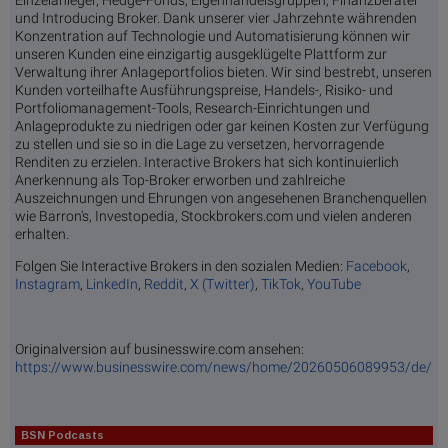
und Introducing Broker. Dank unserer vier Jahrzehnte währenden
Konzentration auf Technologie und Automatisierung können wir
unseren Kunden eine einzigartig ausgeklügelte Plattform zur
Verwaltung ihrer Anlageportfolios bieten. Wir sind bestrebt, unseren
Kunden vorteilhafte Ausführungspreise, Handels-, Risiko- und
Portfoliomanagement-Tools, Research-Einrichtungen und
Anlageprodukte zu niedrigen oder gar keinen Kosten zur Verfügung
zu stellen und sie so in die Lage zu versetzen, hervorragende
Renditen zu erzielen. Interactive Brokers hat sich kontinuierlich
Anerkennung als Top-Broker erworben und zahlreiche
Auszeichnungen und Ehrungen von angesehenen Branchenquellen
wie Barron's, Investopedia, Stockbrokers.com und vielen anderen
erhalten.
Folgen Sie Interactive Brokers in den sozialen Medien:
Facebook
,
Instagram
,
LinkedIn
,
Reddit
,
X (Twitter)
,
TikTok
,
YouTube
Originalversion auf businesswire.com ansehen:
https://www.businesswire.com/news/home/20260506089953/de/
BSN Podcasts