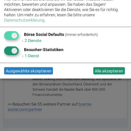
Immobilien
,
Marinomed Biotech
,
Österreichische Post
,
Wolftank-
möchten, bewerten und anpassen. Sie haben das Sagen!
Adisa
,
BTV AG
,
BKS Bank Stamm
,
Kapsch TrafficCom
,
Amag
,
Aktivieren oder deaktivieren Sie die Dienste, wie Sie es für richtig
DO&CO
,
CPI Europe AG
,
Telekom Austria
,
UBM
,
SAP
,
Henkel
,
Symrise
,
halten.
Um mehr zu erfahren, lesen Sie bitte unsere
Bayer
,
Fresenius Medical Care
,
BASF
,
Deutsche Boerse
,
Fresenius
,
Datenschutzerklärung
.
Hannover Rück
,
DAIMLER TRUCK HLD...
,
Rheinmetall
.
Börse Social Defaults
(immer erforderlich)
↓
2
Dienste
Random Partner
Besucher-Statistiken
↓
1
Dienst
Baader Bank
Die Baader Bank ist eine der führenden familiengeführten
Investmentbanken im deutschsprachigen Raum. Die
Ausgewählte akzeptieren
Alle akzeptieren
beiden Säulen des Baader Bank Geschäftsmodells sind
Market Making und Investment Banking. Als Spezialist an
den Börsenplätzen Deutschland, Österreich und der
Schweiz handelt die Baader Bank über 800.000
Finanzinstrumente.
>> Besuchen Sie 55 weitere Partner auf
boerse-
social.com/partner