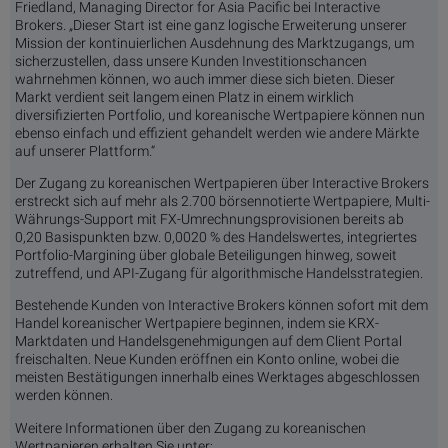
Friedland, Managing Director for Asia Pacific bei Interactive
Brokers. „Dieser Start ist eine ganz logische Erweiterung unserer
Mission der kontinuierlichen Ausdehnung des Marktzugangs, um
sicherzustellen, dass unsere Kunden Investitionschancen
wahrnehmen können, wo auch immer diese sich bieten. Dieser
Markt verdient seit langem einen Platz in einem wirklich
diversifizierten Portfolio, und koreanische Wertpapiere können nun
ebenso einfach und effizient gehandelt werden wie andere Märkte
auf unserer Plattform.“
Der Zugang zu koreanischen Wertpapieren über Interactive Brokers
erstreckt sich auf mehr als 2.700 börsennotierte Wertpapiere, Multi-
Währungs-Support mit FX-Umrechnungsprovisionen bereits ab
0,20 Basispunkten bzw. 0,0020 % des Handelswertes, integriertes
Portfolio-Margining über globale Beteiligungen hinweg, soweit
zutreffend, und API-Zugang für algorithmische Handelsstrategien.
Bestehende Kunden von Interactive Brokers können sofort mit dem
Handel koreanischer Wertpapiere beginnen, indem sie KRX-
Marktdaten und Handelsgenehmigungen auf dem Client Portal
freischalten. Neue Kunden eröffnen ein Konto online, wobei die
meisten Bestätigungen innerhalb eines Werktages abgeschlossen
werden können.
Weitere Informationen über den Zugang zu koreanischen
Wertpapieren erhalten Sie unter: