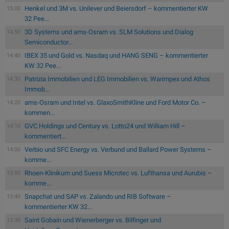
Henkel und 3M vs. Unilever und Beiersdorf – kommentierter KW
15:00
32 Pee...
3D Systems und ams-Osram vs. SLM Solutions und Dialog
14:50
Semiconductor...
IBEX 35 und Gold vs. Nasdaq und HANG SENG – kommentierter
14:40
KW 32 Pee...
Patrizia Immobilien und LEG Immobilien vs. Warimpex und Athos
14:30
Immob...
ams-Osram und Intel vs. GlaxoSmithKline und Ford Motor Co. –
14:20
kommen...
GVC Holdings und Century vs. Lotto24 und William Hill –
14:10
kommentiert...
Verbio und SFC Energy vs. Verbund und Ballard Power Systems –
14:00
komme...
Rhoen-Klinikum und Suess Microtec vs. Lufthansa und Aurubis –
13:50
komme...
Snapchat und SAP vs. Zalando und RIB Software –
13:40
kommentierter KW 32...
Saint Gobain und Wienerberger vs. Bilfinger und
13:30