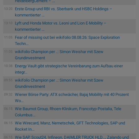
HeidelbergCement – ...
Erste Group und RBI vs. Sberbank und HSBC Holdings –
13:20
kommentierter ...
Lyft und Honda Motor vs. Leoni und Lion E-Mobility –
13:10
kommentierter ...
Fear of missing out bei wikifolio 08.08.26: Space Exploration
11:05
Techn...
wikifolio Champion per ..: Simon Weishar mit Szew
11:05
Grundinvestment
Energy Vault gibt strategische Vereinbarung zum Aufbau einer
10:38
integr...
wikifolio Champion per ..: Simon Weishar mit Szew
09:55
Grundinvestment
Wiener Börse Party: ATX schwächer, Bajaj Mobility mit 40 Prozent
09:32
Wo...
Wie Baumot Group, Rhoen-Klinikum, Francotyp-Postalia, Tele
06:15
Columbus...
Wie Wirecard, Manz, Nemetschek, GFT Technologies, SAP und
06:15
Rocket In...
Wie SAP, Scout24, Infineon, DAIMLER TRUCK HLD..., Zalando und
06:15