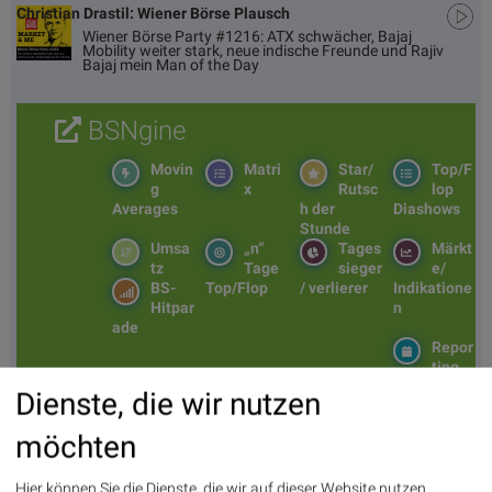
Christian Drastil: Wiener Börse Plausch
Wiener Börse Party #1216: ATX schwächer, Bajaj
Mobility weiter stark, neue indische Freunde und Rajiv
Bajaj mein Man of the Day
BSNgine
Movin
Matri
Star/
Top/F
g
x
Rutsc
lop
Averages
h der
Diashows
Stunde
Umsa
„n“
Tages
Märkt
tz
Tage
sieger
e/
BS-
Top/Flop
/ verlierer
Indikatione
Hitpar
n
ade
Repor
ting
Days
Dienste, die wir nutzen
möchten
Aktien auf dem Radar:
Bajaj Mobility AG
,
Rosenbauer
,
Andritz
,
Semperit
,
EuroTeleSites AG
,
Flughafen Wien
,
Porr
,
SBO
,
Athos
Hier können Sie die Dienste, die wir auf dieser Website nutzen