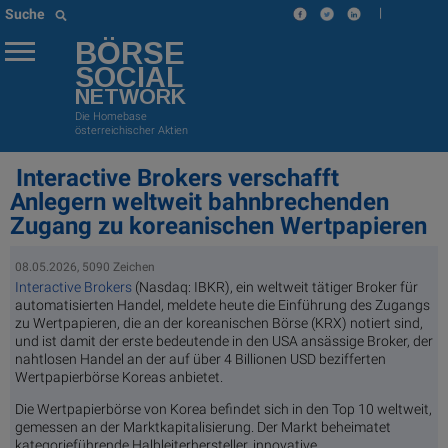
|
Suche
BÖRSE
SOCIAL
NETWORK
Die Homebase
österreichischer Aktien
Interactive Brokers verschafft
Anlegern weltweit bahnbrechenden
Zugang zu koreanischen Wertpapieren
08.05.2026, 5090 Zeichen
Interactive Brokers
(Nasdaq: IBKR), ein weltweit tätiger Broker für
automatisierten Handel, meldete heute die Einführung des Zugangs
zu Wertpapieren, die an der koreanischen Börse (KRX) notiert sind,
und ist damit der erste bedeutende in den USA ansässige Broker, der
nahtlosen Handel an der auf über 4 Billionen USD bezifferten
Wertpapierbörse Koreas anbietet.
Die Wertpapierbörse von Korea befindet sich in den Top 10 weltweit,
gemessen an der Marktkapitalisierung. Der Markt beheimatet
kategorieführende Halbleiterhersteller, innovative