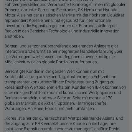
Fahrzeughersteller und Verbrauchertechnologiefirmen mit globaler
Präsenz, darunter Samsung Electronics, SK Hynix und Hyundai
Motor. Als einer der asiatischen Märkte mit der höchsten Liquidität
repräsentiert Korea einen Einstiegspunkt für internationale
Investoren, die Exposition gegenüber der Führungsstellung der
Region in den Bereichen Technologie und industrielle Innovation
anstreben.
Börsen- und zeitzonenübergreifend operierenden Anlegern gibt
Interactive Brokers mit seiner integrierten Handelserfahrung über
alle Vermögenswertklassen und Regionen hinweg künftig die
Möglichkeit, wirklich globale Portfolios aufzubauen.
Berechtigte Kunden in der ganzen Welt können nun mit
Kontenaktivierung am selben Tag, Ausführung in Echtzeit und
transparenter konkurrenzfähiger Preisgestaltung Zugang zu
koreanischen Wertpapieren erhalten. Kunden von IBKR können von
einer einzigen Plattform aus mit koreanischen Wertpapieren und
Derivaten handeln, und zwar Seite an Seite mit mehr als 170
globalen Märkten, die Aktien, Optionen, Termingeschäfte,
Währungen, Anleihen, Fonds und mehr umfassen.
„Korea ist einer der dynamischsten Wertpapiermärkte Asiens, und
der Zugang zum KRX versetzt unsere Kunden in die Lage, ihre
asiatische Exposition umfassender zu managen“, erklärte David