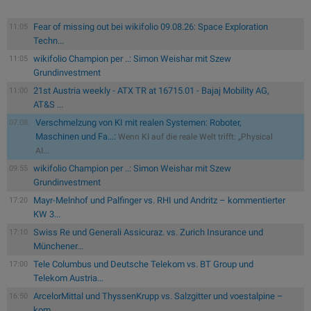
Fear of missing out bei wikifolio 09.08.26: Space Exploration
11:05
Techn...
wikifolio Champion per ..: Simon Weishar mit Szew
11:05
Grundinvestment
21st Austria weekly - ATX TR at 16715.01 - Bajaj Mobility AG,
11:00
AT&S ...
Verschmelzung von KI mit realen Systemen: Roboter,
07.08.
Maschinen und Fa...:
Wenn KI auf die reale Welt trifft: „Physical
AI...
wikifolio Champion per ..: Simon Weishar mit Szew
09:55
Grundinvestment
Mayr-Melnhof und Palfinger vs. RHI und Andritz – kommentierter
17:20
KW 3...
Swiss Re und Generali Assicuraz. vs. Zurich Insurance und
17:10
Münchener...
Tele Columbus und Deutsche Telekom vs. BT Group und
17:00
Telekom Austria...
ArcelorMittal und ThyssenKrupp vs. Salzgitter und voestalpine –
16:50
kom...