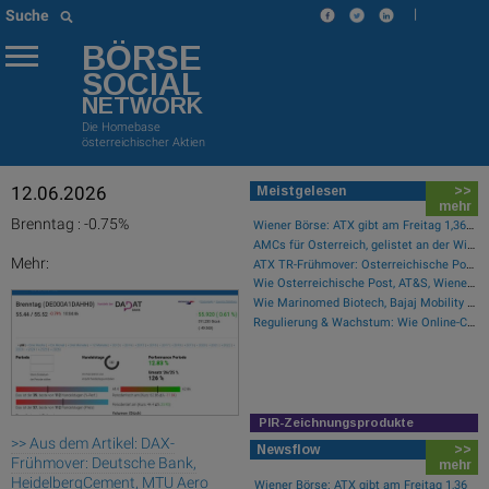
|
Suche
BÖRSE
SOCIAL
NETWORK
Die Homebase
österreichischer Aktien
12.06.2026
Meistgelesen
>>
mehr
Brenntag : -0.75%
Wiener Börse: ATX gibt am Freitag 1,36 Prozent ab
AMCs für Österreich, gelistet an der Wiener Börse
Mehr:
ATX TR-Frühmover: Österreichische Post, AT&S, Strabag, Bawag, Palfinger, Erste Group, voestalpine, CA Immo, Uniqa und DO&CO
Wie Österreichische Post, AT&S, Wienerberger, Palfinger, Porr und Bawag für Gesprächsstoff im ATX sorgten
Wie Marinomed Biotech, Bajaj Mobility AG, Wolftank-Adisa, Athos Immobilien, Rosenbauer und Telekom Austria für Gesprächsstoff in Österreich sorgten
Regulierung & Wachstum: Wie Online-Casinos wie Golisimo Casino wirtschaftlich skalieren
PIR-Zeichnungsprodukte
>> Aus dem Artikel: DAX-
Newsflow
>>
Frühmover: Deutsche Bank,
mehr
HeidelbergCement, MTU Aero
Wiener Börse: ATX gibt am Freitag 1,36