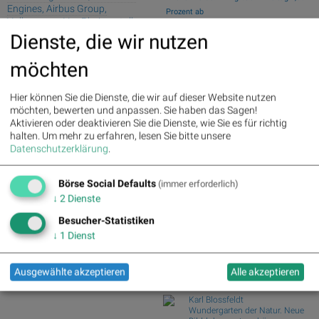
Engines, Airbus Group,
Prozent ab
Volkswagen Vz., Rheinmetall,
Wiener Börse Nebenwerte-Blick:
Brenntag, Scout24, BASF und
Dienste, die wir nutzen
Marinomed steigt 8...
Deutsche Boerse
Wie Marinomed Biotech, Bajaj Mobility
möchten
AG, Wolftan...
Palfinger : 1.32%
» Details
voestalpine : 0.23%
» Details
Wie Österreichische Post, AT&S,
CA Immo : 0.21%
» Details
Hier können Sie die Dienste, die wir auf dieser Website nutzen
Wienerberger, Pal...
Uniqa : 0.05%
» Details
möchten, bewerten und anpassen. Sie haben das Sagen!
Wiener Börse Party #1216: ATX
DO&CO : 0.00%
» Details
Aktivieren oder deaktivieren Sie die Dienste, wie Sie es für richtig
schwächer, Bajaj Mo...
Erste Group : -1.19%
» Details
halten.
Um mehr zu erfahren, lesen Sie bitte unsere
Österreich-Depots: Weekend-Bilanz
Bawag : -1.34%
» Details
Datenschutzerklärung
.
(Depot Kommentar)
Strabag : -1.56%
» Details
AT&S : -2.23%
» Details
Börse Social Club Board
>>
Börse Social Defaults
(immer erforderlich)
Österreichische Post : -4.48%
»
mehr
↓
2
Dienste
Details
Books
josefchladek.com
Besucher-Statistiken
↓
1
Dienst
Ola Rindal
Road to The Farm
2026
Ausgewählte akzeptieren
Alle akzeptieren
Poursuite
Karl Blossfeldt
Wundergarten der Natur. Neue