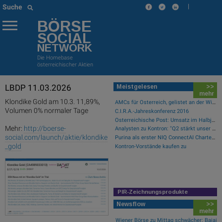
|
Suche
BÖRSE
SOCIAL
NETWORK
Die Homebase
österreichischer Aktien
LBDP 11.03.2026
Meistgelesen
>>
mehr
Klondike Gold am 10.3. 11,89%,
AMCs für Österreich, gelistet an der Wiener Börse
Volumen 0% normaler Tage
C.I.R.A.-Jahreskonferenz 2016
Österreichische Post: Umsatz im Halbjahr gestiegen, Ergebnis rückläufig
Mehr:
http://boerse-
Analysten zu Kontron: "Q2 stärkt unser Vertrauen in die verbesserte operative Qualität"
social.com/launch/aktie/klondike
Purina als erster NIQ ConnectAI Charter-Kunde vorgestellt
_gold
Kontron-Vorstände kaufen zu
PIR-Zeichnungsprodukte
Newsflow
>>
mehr
Wiener Börse zu Mittag schwächer: Bajaj