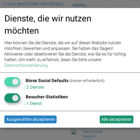
>> Aus dem Artikel: Wie Noratis,
Mobility,...
BioNTech, Klondike Gold,
Fear of missing out bei wikifolio
SolarEdge, Ibiden Co.Ltd und TLG
Dienste, die wir nutzen
07.08.26: Alpha...
Immobilien für Gesprächsstoff
wikifolio Champion per ..: Simon Weishar
sorgten
möchten
mit Szew...
Palfinger : 1.32%
» Details
ATX TR-Frühmover: Österreichische
voestalpine : 0.23%
» Details
Hier können Sie die Dienste, die wir auf dieser Website nutzen
Post, AT&S, Str...
CA Immo : 0.21%
» Details
möchten, bewerten und anpassen. Sie haben das Sagen!
DAX-Frühmover: DAIMLER TRUCK HLD...,
Uniqa : 0.05%
» Details
Aktivieren oder deaktivieren Sie die Dienste, wie Sie es für richtig
SAP, Scout24...
DO&CO : 0.00%
» Details
halten.
Um mehr zu erfahren, lesen Sie bitte unsere
Analysten zu Kontron: "Q2 stärkt unser
Erste Group : -1.19%
» Details
Datenschutzerklärung
.
Vertrauen ...
Bawag : -1.34%
» Details
Strabag : -1.56%
» Details
Börse Social Club Board
>>
Börse Social Defaults
(immer erforderlich)
AT&S : -2.23%
» Details
mehr
↓
2
Dienste
Österreichische Post : -4.48%
»
Books
Details
josefchladek.com
Besucher-Statistiken
↓
1
Dienst
Fabrizio Strada
Strada
2025
Ausgewählte akzeptieren
Alle akzeptieren
89books
Dag Alveng
Asylum