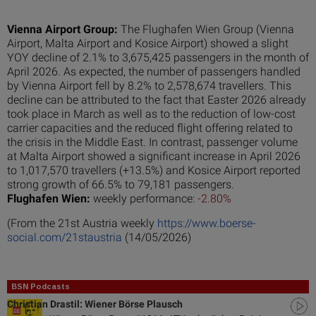
Vienna Airport Group:
The Flughafen Wien Group (Vienna
Airport, Malta Airport and Kosice Airport) showed a slight
YOY decline of 2.1% to 3,675,425 passengers in the month of
April 2026. As expected, the number of passengers handled
by Vienna Airport fell by 8.2% to 2,578,674 travellers. This
decline can be attributed to the fact that Easter 2026 already
took place in March as well as to the reduction of low-cost
carrier capacities and the reduced flight offering related to
the crisis in the Middle East. In contrast, passenger volume
at Malta Airport showed a significant increase in April 2026
to 1,017,570 travellers (+13.5%) and Kosice Airport reported
strong growth of 66.5% to 79,181 passengers.
Flughafen Wien:
weekly performance:
-2.80%
(From the 21st Austria weekly
https://www.boerse-
social.com/21staustria
(14/05/2026)
BSN Podcasts
Christian Drastil: Wiener Börse Plausch