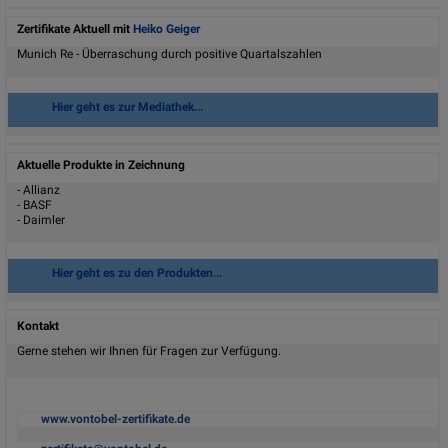
167,02
Briefkurs*
Zertifikate Aktuell mit
Heiko Geiger
Details
Munich Re - Überraschung durch positive Quartalszahlen
Hier geht es zur Mediathek...
Aktuelle Produkte in Zeichnung
- Allianz
- BASF
- Daimler
Hier geht es zu den Produkten...
Kontakt
Gerne stehen wir Ihnen für Fragen zur Verfügung.
www.vontobel-zertifikate.de