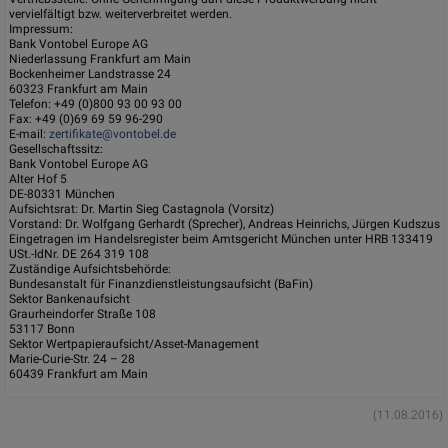
vervielfältigt bzw. weiterverbreitet werden.
Impressum:
Bank Vontobel Europe AG
Niederlassung Frankfurt am Main
Bockenheimer Landstrasse 24
60323 Frankfurt am Main
Telefon: +49 (0)800 93 00 93 00
Fax: +49 (0)69 69 59 96-290
E-mail:
zertifikate@vontobel.de
Gesellschaftssitz:
Bank Vontobel Europe AG
Alter Hof 5
DE-80331 München
Aufsichtsrat: Dr. Martin Sieg Castagnola (Vorsitz)
Vorstand: Dr. Wolfgang Gerhardt (Sprecher), Andreas Heinrichs, Jürgen Kudszus
Eingetragen im Handelsregister beim Amtsgericht München unter HRB 133419
USt.-IdNr. DE 264 319 108
Zuständige Aufsichtsbehörde:
Bundesanstalt für Finanzdienstleistungsaufsicht (BaFin)
Sektor Bankenaufsicht
Graurheindorfer Straße 108
53117 Bonn
Sektor Wertpapieraufsicht/Asset-Management
Marie-Curie-Str. 24 – 28
60439 Frankfurt am Main
(11.08.2016)