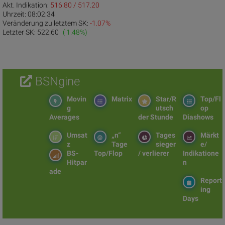
Akt. Indikation:
516.80 / 517.20
Uhrzeit:
08:02:34
Veränderung zu letztem SK:
-1.07%
Letzter SK:
522.60
( 1.48%)
BSNgine
Movin
Matrix
Star/R
Top/Fl
g
utsch
op
Averages
der Stunde
Diashows
Umsat
„n“
Tages
Märkt
z
Tage
sieger
e/
BS-
Top/Flop
/ verlierer
Indikatione
Hitpar
n
ade
Report
ing
Days