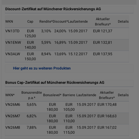
Discount-Zertifikat auf Münchener Rückversicherungs AG
Aktueller
VN13TD
WKN
WKN
Cap
Rendite*
Discount*
Laufzeitende
Details
Briefkurs*
EUR
Cap
VN13TD
EUR
125,00
3,10%
24,00%
15.09.2017
EUR 121,37
125,00
3,10%
Rendite*
VN1ENW
EUR
5,59%
16,89%
15.09.2017
EUR 132,81
24,00%
Discount*
140,00
15.09.2017
Laufzeitende
VN3ALW
EUR
8,94%
13,69%
15.12.2017
EUR 137,95
EUR
Aktueller
150,00
121,37
Briefkurs*
Hier geht es zu weiteren Produkten
Details
VN1ENW
WKN
Bonus Cap-Zertifikat auf Münchener Rückversicherungs AG
EUR
Cap
140,00
Bonusrendite
Aktueller
VN26M6
WKN*
WKN*
Bonuslevel*
Barriere
Laufzeitende
Details
5,59%
Rendite*
p.a.*
Briefkurs*
5,65%
Bonusrendite
16,89%
Discount*
VN26M6
5,65%
EUR
EUR
15.09.2017
EUR 170,48
p.a.*
180,00
105,00
15.09.2017
Laufzeitende
EUR
Bonuslevel*
VN26M7
6,82%
EUR
EUR
15.09.2017
EUR 168,63
EUR
Aktueller
180,00
180,00
110,00
132,81
Briefkurs*
EUR
Barriere
VN26M8
7,88%
105,00
EUR
EUR
15.09.2017
EUR 167,02
Details
180,00
115,00
15.09.2017
Laufzeitende
VN3ALW
WKN