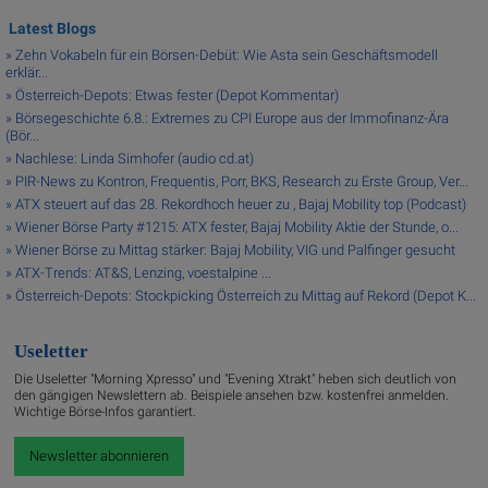
Latest Blogs
» Zehn Vokabeln für ein Börsen-Debüt: Wie Asta sein Geschäftsmodell
erklär...
» Österreich-Depots: Etwas fester (Depot Kommentar)
» Börsegeschichte 6.8.: Extremes zu CPI Europe aus der Immofinanz-Ära
(Bör...
» Nachlese: Linda Simhofer (audio cd.at)
» PIR-News zu Kontron, Frequentis, Porr, BKS, Research zu Erste Group, Ver...
» ATX steuert auf das 28. Rekordhoch heuer zu , Bajaj Mobility top (Podcast)
» Wiener Börse Party #1215: ATX fester, Bajaj Mobility Aktie der Stunde, o...
» Wiener Börse zu Mittag stärker: Bajaj Mobility, VIG und Palfinger gesucht
» ATX-Trends: AT&S, Lenzing, voestalpine ...
» Österreich-Depots: Stockpicking Österreich zu Mittag auf Rekord (Depot K...
Useletter
Die Useletter "Morning Xpresso" und "Evening Xtrakt" heben sich deutlich von
den gängigen Newslettern ab. Beispiele ansehen bzw. kostenfrei anmelden.
Wichtige Börse-Infos garantiert.
Newsletter abonnieren