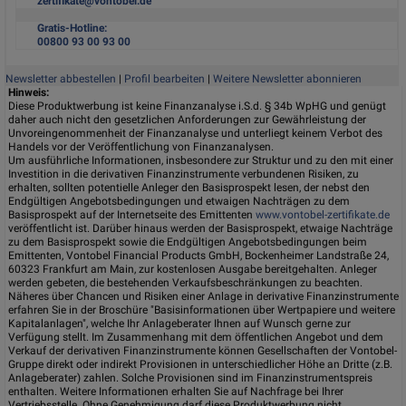
zertifikate@vontobel.de
Gratis-Hotline:
00800 93 00 93 00
Newsletter abbestellen
|
Profil bearbeiten
|
Weitere Newsletter abonnieren
Hinweis:
Diese Produktwerbung ist keine Finanzanalyse i.S.d. § 34b WpHG und genügt
daher auch nicht den gesetzlichen Anforderungen zur Gewährleistung der
Unvoreingenommenheit der Finanzanalyse und unterliegt keinem Verbot des
Handels vor der Veröffentlichung von Finanzanalysen.
Um ausführliche Informationen, insbesondere zur Struktur und zu den mit einer
Investition in die derivativen Finanzinstrumente verbundenen Risiken, zu
erhalten, sollten potentielle Anleger den Basisprospekt lesen, der nebst den
Endgültigen Angebotsbedingungen und etwaigen Nachträgen zu dem
Basisprospekt auf der Internetseite des Emittenten
www.vontobel-zertifikate.de
veröffentlicht ist. Darüber hinaus werden der Basisprospekt, etwaige Nachträge
zu dem Basisprospekt sowie die Endgültigen Angebotsbedingungen beim
Emittenten, Vontobel Financial Products GmbH, Bockenheimer Landstraße 24,
60323 Frankfurt am Main, zur kostenlosen Ausgabe bereitgehalten. Anleger
werden gebeten, die bestehenden Verkaufsbeschränkungen zu beachten.
Näheres über Chancen und Risiken einer Anlage in derivative Finanzinstrumente
erfahren Sie in der Broschüre "Basisinformationen über Wertpapiere und weitere
Kapitalanlagen", welche Ihr Anlageberater Ihnen auf Wunsch gerne zur
Verfügung stellt. Im Zusammenhang mit dem öffentlichen Angebot und dem
Verkauf der derivativen Finanzinstrumente können Gesellschaften der Vontobel-
Gruppe direkt oder indirekt Provisionen in unterschiedlicher Höhe an Dritte (z.B.
Anlageberater) zahlen. Solche Provisionen sind im Finanzinstrumentspreis
enthalten. Weitere Informationen erhalten Sie auf Nachfrage bei Ihrer
Vertriebsstelle. Ohne Genehmigung darf diese Produktwerbung nicht