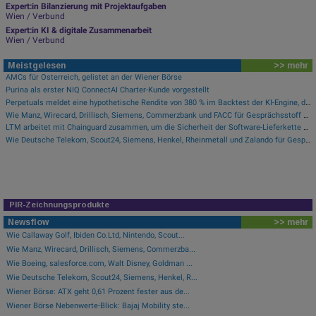
Expert:in Bilanzierung mit Projektaufgaben
Wien / Verbund
Expert:in KI & digitale Zusammenarbeit
Wien / Verbund
Meistgelesen
>> mehr
AMCs für Österreich, gelistet an der Wiener Börse
Purina als erster NIQ ConnectAI Charter-Kunde vorgestellt
Perpetuals meldet eine hypothetische Rendite von 380 % im Backtest der KI-Engine, die die risikofreie Handelsplattform „UpsideOnly“ antreibt
Wie Manz, Wirecard, Drillisch, Siemens, Commerzbank und FACC für Gesprächsstoff sorgten
LTM arbeitet mit Chainguard zusammen, um die Sicherheit der Software-Lieferkette durch BlueVerse™ RightLogic zu stärken
Wie Deutsche Telekom, Scout24, Siemens, Henkel, Rheinmetall und Zalando für Gesprächsstoff im DAX sorgten
PIR-Zeichnungsprodukte
Newsflow
>> mehr
Wie Callaway Golf, Ibiden Co.Ltd, Nintendo, Scout...
Wie Manz, Wirecard, Drillisch, Siemens, Commerzba...
Wie Boeing, salesforce.com, Walt Disney, Goldman ...
Wie Deutsche Telekom, Scout24, Siemens, Henkel, R...
Wiener Börse: ATX geht 0,61 Prozent fester aus de...
Wiener Börse Nebenwerte-Blick: Bajaj Mobility ste...