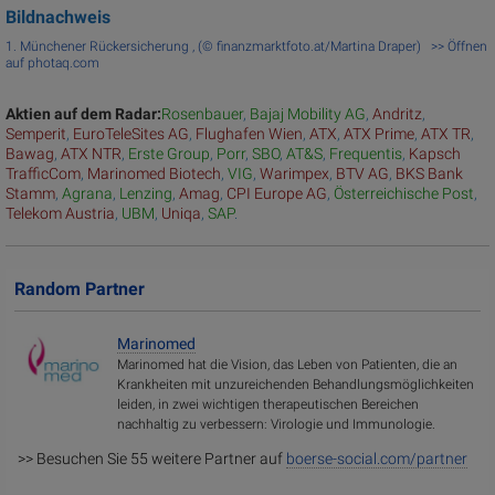
Bildnachweis
1. Münchener Rückersicherung , (© finanzmarktfoto.at/Martina Draper) >> Öffnen
auf photaq.com
Aktien auf dem Radar:
Rosenbauer
,
Bajaj Mobility AG
,
Andritz
,
Semperit
,
EuroTeleSites AG
,
Flughafen Wien
,
ATX
,
ATX Prime
,
ATX TR
,
Bawag
,
ATX NTR
,
Erste Group
,
Porr
,
SBO
,
AT&S
,
Frequentis
,
Kapsch
TrafficCom
,
Marinomed Biotech
,
VIG
,
Warimpex
,
BTV AG
,
BKS Bank
Stamm
,
Agrana
,
Lenzing
,
Amag
,
CPI Europe AG
,
Österreichische Post
,
Telekom Austria
,
UBM
,
Uniqa
,
SAP
.
Random Partner
Marinomed
Marinomed hat die Vision, das Leben von Patienten, die an
Krankheiten mit unzureichenden Behandlungsmöglichkeiten
leiden, in zwei wichtigen therapeutischen Bereichen
nachhaltig zu verbessern: Virologie und Immunologie.
>> Besuchen Sie 55 weitere Partner auf
boerse-social.com/partner