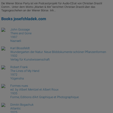
Die Wiener Börse Party ist ein Podcastprojekt für Audio-CD.at von Christian Drastil
Comm.. Unter dem Motto „Market & Me“ berichtet Christian Drastil über das
Tagesgeschehen an der Wiener Börse. Inh...
Books
josefchladek.com
John Gossage
There and Gone
1997
Nazraeli
Karl Blossfeldt
Wundergarten der Natur. Neue Bilddokumente schöner Pflanzenformen
1932
Verlag für Kunstwissenschaft
Robert Frank
The Lines of My Hand
1972
Yūgensha
Formes nues
ed. by Albert Mentzel et Albert Roux
1935
Forme, Editions d'Art Graphique et Photographique
Dimitri Bogachuk
Atlantic
2025