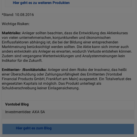
EUR
Aktueller
Hier geht es zu weiteren Produkten
EUR
170,48
Briefkurs*
Cap
150,00
Details
*Stand: 10.08.2016
8,94%
Rendite*
VN26M7
WKN*
13,69%
Discount*
Wichtige Risiken:
6,82%
Bonusrendite
15.12.2017
Laufzeitende
Marktrisiko:
Anleger sollten beachten, dass die Entwicklung des Aktienkurses
p.a.*
EUR
Aktueller
von vielen unternehmerischen, konjunkturellen und ökonomischen
137,95
EUR
Einflussfaktoren abhängig ist, die bei der Bildung einer entsprechenden
Briefkurs*
Bonuslevel*
180,00
Marktmeinung berücksichtigt werden sollten. Die Aktie kann sich immer auch
Details
anders entwickeln als Anleger es erwarten, wodurch Verluste entstehen können.
EUR
Barriere
Zudem sind vergangene Wertentwicklungen und Analystenmeinungen kein
110,00
Indikator für die Zukunft.
15.09.2017
Laufzeitende
EUR
Aktueller
Emittenten- /Bonitätsrisiko:
Anleger sind dem Risiko der Insolvenz, das heißt
168,63
einer Überschuldung oder Zahlungsunfähigkeit des Emittenten (Vontobel
Briefkurs*
Financial Products GmbH, Frankfurt am Main) ausgesetzt. Ein Totalverlust des
Details
eingesetzten Kapitals ist möglich. Das Produkt unterliegt als
Schuldverschreibung keiner Einlagensicherung.
VN26M8
WKN*
7,88%
Bonusrendite
p.a.*
Vontobel Blog
EUR
Bonuslevel*
Investmentidee: AXA SA
180,00
EUR
Barriere
115,00
Hier geht es zum Blog
15.09.2017
Laufzeitende
EUR
Aktueller