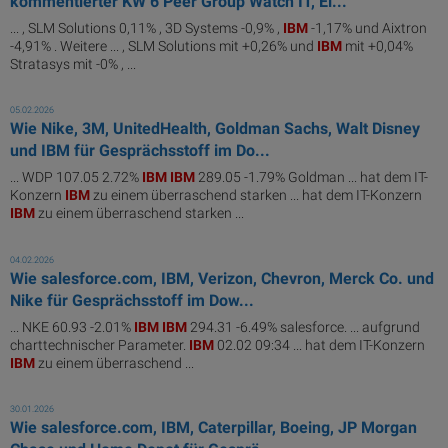
kommentierter KW 6 Peer Group Watch IT, El...
... , SLM Solutions 0,11% , 3D Systems -0,9% ,
IBM
-1,17% und Aixtron
-4,91% . Weitere ... , SLM Solutions mit +0,26% und
IBM
mit +0,04%
Stratasys mit -0% , ...
05.02.2026
Wie Nike, 3M, UnitedHealth, Goldman Sachs, Walt Disney
und IBM für Gesprächsstoff im Do...
... WDP 107.05 2.72%
IBM
IBM
289.05 -1.79% Goldman ... hat dem IT-
Konzern
IBM
zu einem überraschend starken ... hat dem IT-Konzern
IBM
zu einem überraschend starken ...
04.02.2026
Wie salesforce.com, IBM, Verizon, Chevron, Merck Co. und
Nike für Gesprächsstoff im Dow...
... NKE 60.93 -2.01%
IBM
IBM
294.31 -6.49% salesforce. ... aufgrund
charttechnischer Parameter.
IBM
02.02 09:34 ... hat dem IT-Konzern
IBM
zu einem überraschend ...
30.01.2026
Wie salesforce.com, IBM, Caterpillar, Boeing, JP Morgan