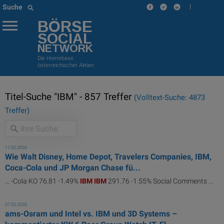
|
Suche
BÖRSE
SOCIAL
NETWORK
Die Homebase
österreichischer Aktien
Titel-Suche "IBM" - 857 Treffer
(Volltext-Suche: 4873
Treffer)
11.02.2026
Wie Walt Disney, Home Depot, Travelers Companies, IBM,
Coca-Cola und JP Morgan Chase fü...
... -Cola KO 76.81 -1.49%
IBM
IBM
291.76 -1.55% Social Comments ...
07.02.2026
ams-Osram und Intel vs. IBM und 3D Systems –