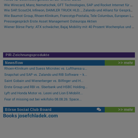
Wie Wirecard, Manz, Nemetschek, GFT Technologies, SAP und Rocket Internet für Gesprächsstoff sorgten
Wie SAP, Scout24, Infineon, DAIMLER TRUCK HLD..., Zalando und Allianz für Gesprächsstoff im DAX sorgten
Wie Baumot Group, Rhoen-Klinikum, Francotyp-Postalia, Tele Columbus, European Lithium und Lanxess für Gesprächsstoff sorgten
Pressegespräch Erste Asset Management Osteuropa Aktien
Wiener Börse Party: ATX schwächer, Bajaj Mobility mit 40 Prozent Wochenplus und vielleicht Momentum aus Indien (Podcast)
PIR-Zeichnungsprodukte
Newsflow
>> mehr
Rhoen-Klinikum und Suess Microtec vs. Lufthansa u...
Snapchat und SAP vs. Zalando und RIB Software – k...
Saint Gobain und Wienerberger vs. Bilfinger und H...
Erste Group und RBI vs. Sberbank und HSBC Holding...
Lyft und Honda Motor vs. Leoni und Lion E-Mobilit...
Fear of missing out bei wikifolio 08.08.26: Space...
Börse Social Club Board
>> mehr
Books
josefchladek.com