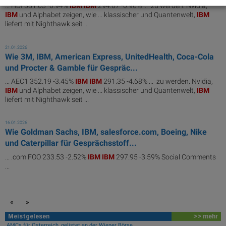
... HDI 381.03 -0.94%
IBM
IBM
294.67 -0.96% ... zu werden.​ Nvidia,
IBM
und Alphabet zeigen, wie ... klassischer und Quantenwelt,
IBM
liefert mit Nighthawk seit ...
21.01.2026
Wie 3M, IBM, American Express, UnitedHealth, Coca-Cola
und Procter & Gamble für Gespräc...
... AEC1 352.19 -3.45%
IBM
IBM
291.35 -4.68% ... zu werden.​ Nvidia,
IBM
und Alphabet zeigen, wie ... klassischer und Quantenwelt,
IBM
liefert mit Nighthawk seit ...
16.01.2026
Wie Goldman Sachs, IBM, salesforce.com, Boeing, Nike
und Caterpillar für Gesprächsstoff...
... .com FOO 233.53 -2.52%
IBM
IBM
297.95 -3.59% Social Comments
...
«
»
Meistgelesen
>> mehr
AMCs für Österreich, gelistet an der Wiener Börse